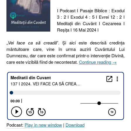
I Podcast I Pasaje Biblice : Exodul
3 : 2 I Exodul 4 : 5 I Evrei 12 : 2 I
Meditaţii din Cuvânt I Cezareea I
Reşiţa I 16 Mai 2024 I
„
Vei face ca să creadă
”. Și aici este descrisă credința
mântuitoare care, vine în urma auzirii Cuvântului Lui
Dumnezeu, dar care este confirmat printr-o intervenție Divină,
„137
care este vizibilă fiind de necontestat.
Continue reading
→
I
2024.
VEI
FACE
CA
SĂ
CREADĂ
[Exodul
3.2
Podcast:
Play in new window
|
Download
I