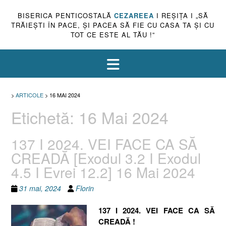
BISERICA PENTICOSTALĂ
CEZAREEA
I REŞIŢA I „SĂ
TRĂIEŞTI ÎN PACE, ŞI PACEA SĂ FIE CU CASA TA ŞI CU
TOT CE ESTE AL TĂU !”
>
ARTICOLE
>
16 MAI 2024
Etichetă:
16 Mai 2024
137 I 2024. VEI FACE CA SĂ
CREADĂ [Exodul 3.2 I Exodul
4.5 I Evrei 12.2] 16 Mai 2024
31 mai, 2024
Florin
137 I 2024. VEI FACE CA SĂ
CREADĂ !