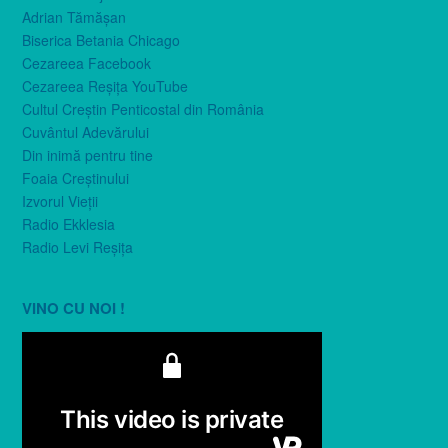
Adrian Tămăşan
Biserica Betania Chicago
Cezareea Facebook
Cezareea Reşiţa YouTube
Cultul Creştin Penticostal din România
Cuvântul Adevărului
Din inimă pentru tine
Foaia Creştinului
Izvorul Vieţii
Radio Ekklesia
Radio Levi Reşiţa
VINO CU NOI !