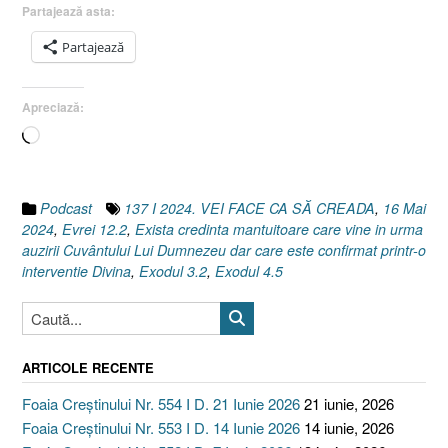
Exodul
Partajează asta:
4.5
Partajează
I
Evrei
12.2]
Apreciază:
16
Încarc...
Mai
2024”
Podcast
137 I 2024. VEI FACE CA SĂ CREADA
,
16 Mai
2024
,
Evrei 12.2
,
Exista credinta mantuitoare care vine in urma
auzirii Cuvântului Lui Dumnezeu dar care este confirmat printr-o
interventie Divina
,
Exodul 3.2
,
Exodul 4.5
ARTICOLE RECENTE
Foaia Creștinului Nr. 554 I D. 21 Iunie 2026
21 iunie, 2026
Foaia Creștinului Nr. 553 I D. 14 Iunie 2026
14 iunie, 2026