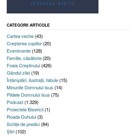
CATEGORII ARTICOLE
Cartea veche
(43)
Creşterea copiilor
(20)
Evenimente
(128)
Familie, căsătorie
(20)
Foaia Creştinului
(426)
Gândul zilei
(19)
Întâmplări, ilustraţii, fabule
(15)
Minunile Domnului Isus
(14)
Pildele Domnului Isus
(75)
Podcast
(1.329)
Proiectele Bisericii
(1)
Roada Duhului
(3)
Schiţe de predici
(84)
Ştiri
(102)