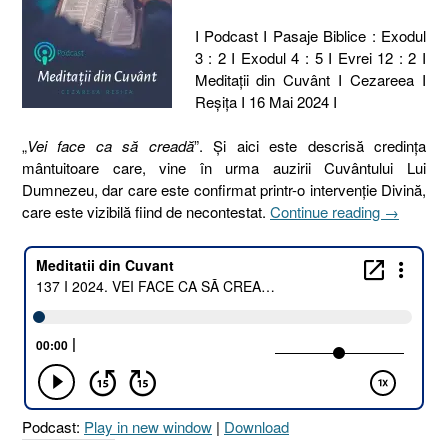
I Podcast I Pasaje Biblice : Exodul
3 : 2 I Exodul 4 : 5 I Evrei 12 : 2 I
Meditaţii din Cuvânt I Cezareea I
Reşiţa I 16 Mai 2024 I
„
Vei face ca să creadă
”. Și aici este descrisă credința
mântuitoare care, vine în urma auzirii Cuvântului Lui
Dumnezeu, dar care este confirmat printr-o intervenție Divină,
„137
care este vizibilă fiind de necontestat.
Continue reading
→
I
2024.
VEI
FACE
CA
SĂ
CREADĂ
[Exodul
3.2
Podcast:
Play in new window
|
Download
I