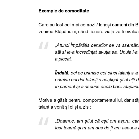
Exemple de comoditate
Care au fost cei mai comozi / leneşi oameni din Bib
venirea Stăpânului, când fiecare viaţă va fi evalua
„
Atunci Împărăţia cerurilor se va asemăna
săi şi le-a încredinţat avuţia sa. Unuia i-a d
a plecat.
Îndată
, cel ce primise cei cinci talanţi s-a
primise cei doi talanţi a câştigat şi el alţ
în pământ şi a ascuns acolo banii stăpânu
Motive a găsit pentru comportamentul lui, dar st
talant a venit şi el şi a zis :
„
Doamne, am ştiut că eşti om aspru, care
fost teamă şi m-am dus de ţi-am ascuns tala