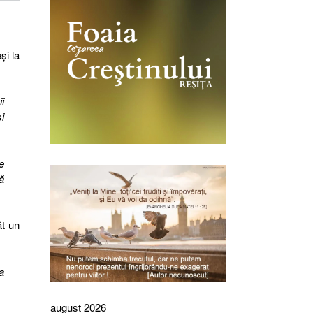
şi la
i
i
e
ă
ât un
a
august 2026