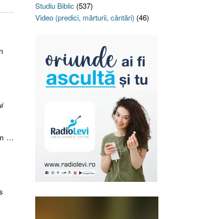
Studiu Biblic
(537)
Video (predici, mărturii, cântări)
(46)
n
i
 om …
s