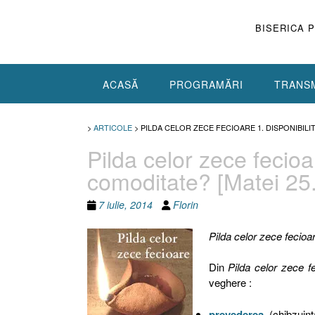
Skip
to
BISERICA 
content
ACASĂ
PROGRAMĂRI
TRANSM
>
ARTICOLE
>
PILDA CELOR ZECE FECIOARE 1. DISPONIBILITA
Pilda celor zece fecioa
comoditate? [Matei 25.
7 iulie, 2014
Florin
Pilda celor zece fecioa
Din
Pilda celor zece f
veghere :
prevederea
, (chibzuinţ