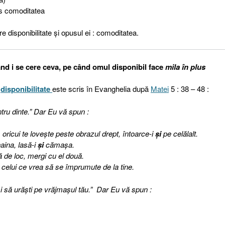
s comoditatea
 disponibilitate şi opusul ei : comoditatea.
ând i se cere ceva, pe când omul disponibil face
mila în plus
e
disponibilitate
este scris în Evanghelia după
Matei
5 : 38 – 48 :
ntru dinte.” Dar Eu vă spun :
, oricui te loveşte peste obrazul drept, întoarce-i
şi
pe celălalt.
haina, lasă-i
şi
cămaşa.
ă de loc, mergi cu el două.
 celui ce vrea să se împrumute de la tine.
şi să urăşti pe vrăjmaşul tău.”
Dar Eu vă spun :