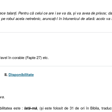
e zece talanţi. Pentru că celui ce are i se va da, şi va avea de prisos; da
 pe robul acela netrebnic, aruncaţi-l în întunericul de afară: acolo va f
avel în corabie (Fapte 27) etc.
II.
Disponibilitate
iva
.
ilitatea este :
Iată-mă
, (şi este folosit de 31 de ori în Biblia, tradu