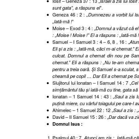
Iosif – Geneza 37 : 13 „
Israel a zis lui Iosif
sunt gata”, a răspuns el
”.
Geneza 46 : 2 : „
Dumnezeu a vorbit lui Isr
„Iată-mă !
”
Moise – Exod 3 : 4 : „
Domnul a văzut că el 
: „Moise ! Moise !” El a răspuns : „Iată-mă !
Samuel – I Samuel 3 : 4 – 6, 8 , 16 : „
Atun
Eli şi a zis : „Iată-mă, căci m-ai chemat.” E
culcat. Domnul a chemat din nou pe Samue
chemat.” Eli a răspuns : „Nu te-am chemat
pentru a treia oară. Şi Samuel s-a sculat, s
cheamă pe copil … Dar Eli a chemat pe Samu
Slujitorul lui Ionatan – I Samuel 14 : 7 „
Cel
simţământul tău şi iată-mă cu tine, gata să
Ionatan – 1 Samuel 14 : 43 : „
Saul a zis l
puţină miere, cu vârful toiagului pe care-l
Ahimelec – 1 Samuel 22 : 12 „
Saul a zis : 
David – II Samuel 15 : 26 : „
Dar dacă va zic
Domnul Isus :
Psalmul 40 : 7 „
Atunci am zis : „Iată-mă că 