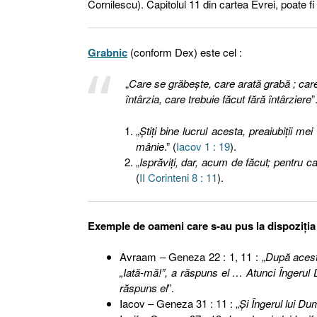
Cornilescu). Capitolul 11 din cartea Evrei, poate f
Grabnic
(conform Dex) este cel :
„
Care se grăbeşte, care arată grabă ; car
întârzia, care trebuie făcut fără întârziere
”
„
Ştiţi bine lucrul acesta, preaiubiţii me
mânie
.” (
Iacov 1 : 19
).
„
Isprăviţi, dar, acum de făcut; pentru 
(
II Corinteni 8 : 11
).
Exemple de oameni care s-au pus la dispoziţia
Avraam – Geneza 22 : 1, 11 : „
După acest
„Iată-mă!”, a răspuns el … Atunci Îngerul D
răspuns el
”.
Iacov – Geneza 31 : 11 : „
Şi Îngerul lui Du