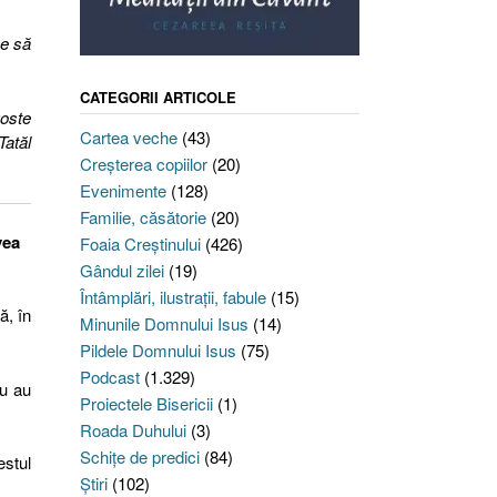
ce să
CATEGORII ARTICOLE
goste
Cartea veche
(43)
Tatăl
Creşterea copiilor
(20)
Evenimente
(128)
Familie, căsătorie
(20)
vea
Foaia Creştinului
(426)
Gândul zilei
(19)
Întâmplări, ilustraţii, fabule
(15)
ă, în
Minunile Domnului Isus
(14)
Pildele Domnului Isus
(75)
Podcast
(1.329)
nu au
Proiectele Bisericii
(1)
Roada Duhului
(3)
Schiţe de predici
(84)
estul
Ştiri
(102)