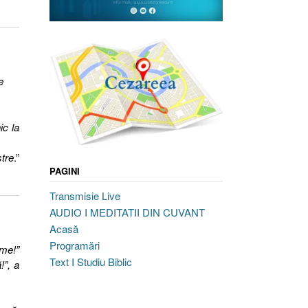
e
ic la
stre
.”
PAGINI
Transmisie Live
AUDIO I MEDITATII DIN CUVANT
Acasă
Programări
ame!”
Text I Studiu Biblic
!”, a