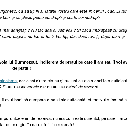
gonesc, ca să fiţi fii ai Tatălui vostru care este în ceruri ; căci El fa
 buni şi dă ploaie peste cei drepţi şi peste cei nedrepţi.
ă mai aşteptaţi ? Nu fac aşa şi vameşii ? Şi dacă îmbrăţişaţi cu dra
? Oare păgânii nu fac la fel ? Voi fiţi, dar, desăvârşiţi, după cum şi 
oia lui Dumnezeu), indiferent de preţul pe care îl am sau îl voi a
de plătit !
ntdelemn
, dar cinci dintre ele nu şi-au luat cu ele o cantitate suficient
? Şi-au luat
lanternele
dar nu au luat
baterii de rezervă
!
 fi avut bani să cumpere o cantitate suficientă, ci motivul a fost că 
!
timpul untdelemn de rezervă, nu era cum este curentul, pe care îl ai d
r de energie, în care să-ţi ţii o rezervă !