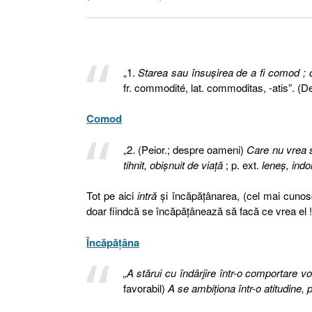
„1.
Starea sau însuşirea de a fi comod ; c
fr. commodité, lat. commoditas, -atis”. (D
Comod
„2. (Peior.; despre oameni)
Care nu vrea să
tihnit, obişnuit de viață
; p. ext.
leneş, indo
Tot pe aici
intră
şi încăpăţânarea, (cel mai cunos
doar fiindcă se încăpăţânează să facă ce vrea el !
Încăpăţâna
„A stărui cu îndârjire într-o comportare vo
favorabil)
A se ambiţiona într-o atitudine, 