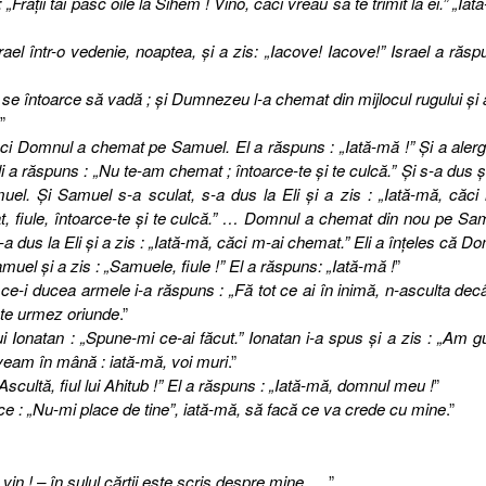
 : „Fraţii tăi pasc oile la Sihem ! Vino, căci vreau să te trimit la ei.” „Iat
ael într-o vedenie, noaptea, şi a zis: „Iacove! Iacove!” Israel a răsp
se întoarce să vadă ; şi Dumnezeu l-a chemat din mijlocul rugului şi 
”
ci Domnul a chemat pe Samuel. El a răspuns : „Iată-mă !” Şi a alerg
li a răspuns : „Nu te-am chemat ; întoarce-te şi te culcă.” Şi s-a dus ş
l. Şi Samuel s-a sculat, s-a dus la Eli şi a zis : „Iată-mă, căci
, fiule, întoarce-te şi te culcă.” … Domnul a chemat din nou pe Sa
-a dus la Eli şi a zis : „Iată-mă, căci m-ai chemat.” Eli a înţeles că D
el şi a zis : „Samuele, fiule !” El a răspuns: „Iată-mă !
”
 ce-i ducea armele i-a răspuns : „Fă tot ce ai în inimă, n-asculta dec
 te urmez oriunde
.”
ui Ionatan : „Spune-mi ce-ai făcut.” Ionatan i-a spus şi a zis : „Am g
 aveam în mână : iată-mă, voi muri
.”
„Ascultă, fiul lui Ahitub !” El a răspuns : „Iată-mă, domnul meu !
”
e : „Nu-mi place de tine”, iată-mă, să facă ce va crede cu mine
.”
vin ! – în sulul cărţii este scris despre mine
… ”.