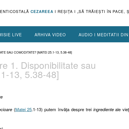
PENTICOSTALĂ
CEZAREEA
I REŞIŢA I „SĂ TRĂIEŞTI ÎN PACE, 
ISIE LIVE
ARHIVA VIDEO
AUDIO I MEDITATII DI
TE SAU COMODITATE? [MATEI 25.1-13, 5.38-48]
re 1. Disponibilitate sau
1-13, 5.38-48]
re
ecioare
(
Matei 25
.1-13) putem învăţa despre trei
ingrediente
ale vieţ
a)