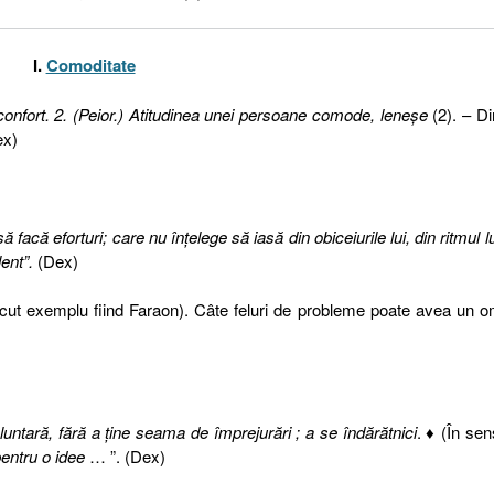
I.
Comoditate
onfort. 2. (Peior.) Atitudinea unei persoane comode, leneşe
(2). – Di
ex)
 facă eforturi; care nu înţelege să iasă din obiceiurile lui, din ritmul lu
lent”.
(Dex)
cut exemplu fiind Faraon). Câte feluri de probleme poate avea un
luntară, fără a ţine seama de împrejurări ; a se îndărătnici
. ♦ (În sen
pentru o idee
… ”. (Dex)