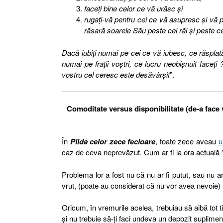
faceţi bine celor ce vă urăsc şi
rugaţi-vă pentru cei ce vă asupresc şi vă pri
răsară soarele Său peste cei răi şi peste cei
Dacă iubiţi numai pe cei ce vă iubesc, ce răsplat
numai pe fraţii voştri, ce lucru neobişnuit faceţi 
vostru cel ceresc este desăvârşit
”.
Comoditate versus disponibilitate (de-a face v
În
Pilda celor zece fecioare
, toate zece aveau
u
caz de ceva neprevăzut. Cum ar fi la ora actuală 
Problema lor a fost nu că nu ar fi putut, sau nu ar
vrut, (poate au considerat că nu vor avea nevoie) 
Oricum, în vremurile acelea, trebuiau să aibă tot 
şi nu trebuie să-ţi faci undeva un depozit suplimenta