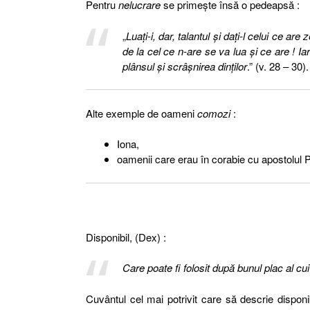
Pentru
nelucrare
se primeşte însă o pedeapsă :
„
Luaţi-i, dar, talantul şi daţi-l celui ce ar
de la cel ce n-are se va lua şi ce are ! Iar
plânsul şi scrâşnirea dinţilor
.” (v. 28 – 30).
Alte exemple de oameni
comozi
:
Iona,
oamenii care erau în corabie cu apostolul P
Disponibil, (Dex) :
Care poate fi folosit după bunul plac al cu
Cuvântul cel mai potrivit care să descrie disponib