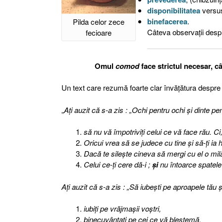
disponibilitatea
versu
binefacerea
.
Pilda celor zece
Câteva observaţii despre
fecioare
Omul
comod
face strictul necesar, c
Un text care rezumă foarte clar învăţătura despr
„
Aţi auzit că s-a zis : „Ochi pentru ochi şi dinte pe
să nu vă împotriviţi celui ce vă face rău. Ci
Oricui vrea să se judece cu tine şi să-ţi ia 
Dacă te sileşte cineva să mergi cu el o mil
Celui ce-ţi cere dă-i ;
şi
nu întoarce spatele
Aţi auzit că s-a zis : „Să iubeşti pe aproapele tău 
iubiţi pe vrăjmaşii voştri,
binecuvântaţi pe cei ce vă blestemă,