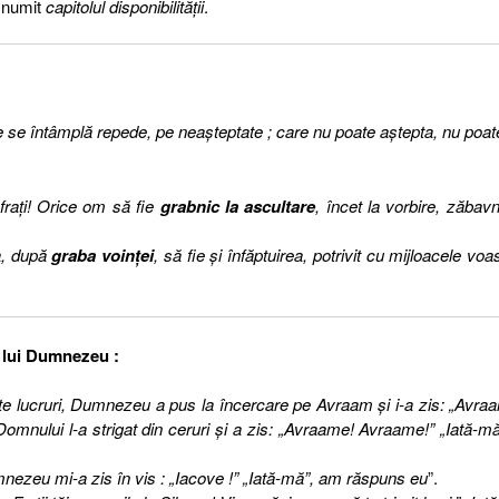
i numit
capitolul disponibilităţii
.
e se întâmplă repede, pe neaşteptate ; care nu poate aştepta, nu poat
.
i fraţi! Orice om să fie
grabnic la ascultare
, încet la vorbire, zăbavn
ca, după
graba voinţei
, să fie şi înfăptuirea, potrivit cu mijloacele voa
 lui Dumnezeu :
e lucruri, Dumnezeu a pus la încercare pe Avraam şi i-a zis: „Avra
omnului l-a strigat din ceruri şi a zis: „Avraame! Avraame!” „Iată-mă
mnezeu mi-a zis în vis : „Iacove !” „Iată-mă”, am răspuns eu
”.