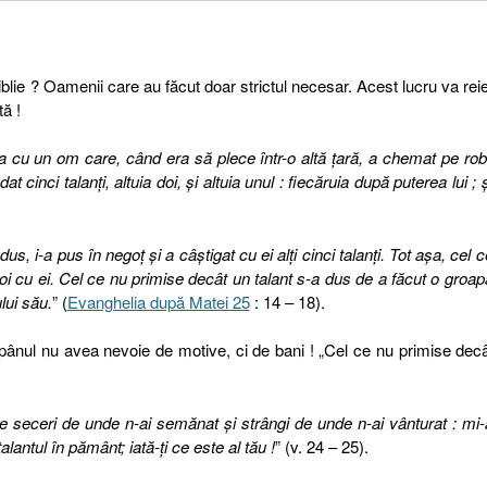
lie ? Oamenii care au făcut doar strictul necesar. Acest lucru va reie
tă !
 cu un om care, când era să plece într-o altă ţară, a chemat pe robi
at cinci talanţi, altuia doi, şi altuia unul : fiecăruia după puterea lui ; ş
 dus, i-a pus în negoţ şi a câştigat cu ei alţi cinci talanţi. Tot aşa, cel c
i doi cu ei. Cel ce nu primise decât un talant s-a dus de a făcut o groap
lui său.
” (
Evanghelia după Matei 25
: 14 – 18).
ăpânul nu avea nevoie de motive, ci de bani ! „Cel ce nu primise dec
 seceri de unde n-ai semănat şi strângi de unde n-ai vânturat : mi-
ntul în pământ; iată-ţi ce este al tău !
” (v. 24 – 25).