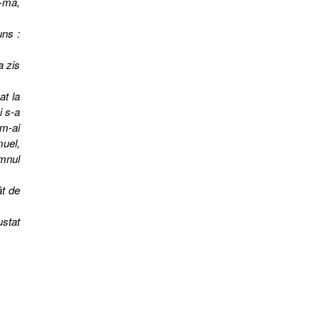
ă-mă,
uns :
a zis
at la
i s-a
 m-ai
muel,
omnul
ât de
ustat