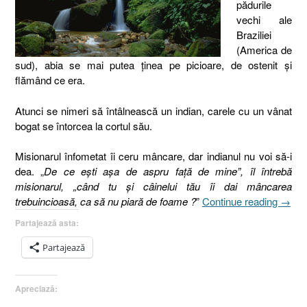
pădurile
vechi ale
Braziliei
(America de
sud), abia se mai putea ţinea pe picioare, de ostenit şi
flămând ce era.
Atunci se nimeri să întâlnească un indian, carele cu un vânat
bogat se întorcea la cortul său.
Misionarul înfometat îi ceru mâncare, dar indianul nu voi să-i
dea. „
De ce eşti aşa de aspru faţă de mine”, îl întrebă
misionarul, „când tu şi câinelui tău îi dai mâncarea
„33.
trebuincioasă, ca să nu piară de foame ?
”
Continue reading
→
Egois
Partajează asta:
Evang
după
Partajează
Matei
5
Apreciază:
:
44”