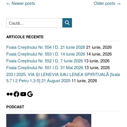
Posts
←
Newer posts
Older posts
→
navigation
ARTICOLE RECENTE
Foaia Creștinului Nr. 554 I D. 21 Iunie 2026
21 iunie, 2026
Foaia Creștinului Nr. 553 I D. 14 Iunie 2026
14 iunie, 2026
Foaia Creștinului Nr. 552 I D. 7 Iunie 2026
13 iunie, 2026
Foaia Creștinului Nr. 551 I D. 31 Mai 2026
13 iunie, 2026
233 I 2025. VIA ȘI LENEVIA SAU LENEA SPIRITUALĂ [Isaia
5.7 I 2 Petru 1.3-5] 21 August 2025
11 iunie, 2026
Flickr
Facebook
YouTube
Google
PODCAST