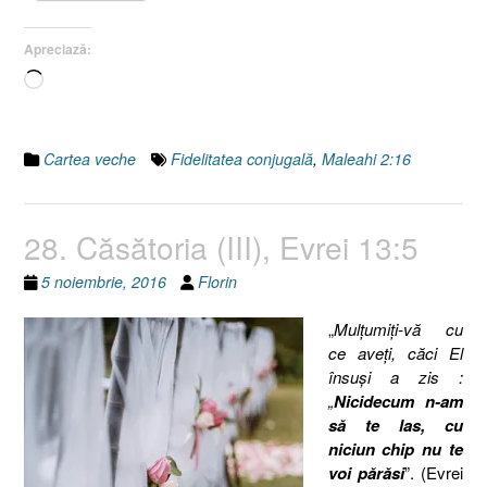
2:16”
Apreciază:
Încarc...
Cartea veche
Fidelitatea conjugală
,
Maleahi 2:16
28. Căsătoria (III), Evrei 13:5
5 noiembrie, 2016
Florin
„
Mulţumiţi-vă cu
ce aveţi, căci El
însuşi a zis :
„
Nicidecum n-am
să te las, cu
niciun chip nu te
voi părăsi
”. (Evrei