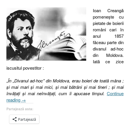
Ioan Creangă
pomeneşte cu
pietate de boierii
români cari în
anul 1857
făceau parte din
divanul ad-hoc
din Moldova.
Iată ce zice
iscusitul povestitor :
„
În „Divanul ad-hoc” din Moldova, erau boieri de toată mâna ;
şi mai mari şi mai mici, şi mai bătrâni şi mai tineri ; şi mai
învăţaţi şi mai neînvăţaţi, cum îi apucase timpul.
Continue
„25.
reading
→
Biserica
Partajează asta:
şi
intelectualii
Partajează
români,