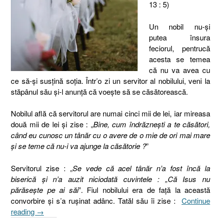
13 : 5)
Un nobil nu-şi
putea însura
feciorul, pentrucă
acesta se temea
că nu va avea cu
ce să-şi susţină soţia. Într’o zi un servitor al nobilului, veni la
stăpânul său şi-l anunţă că voeşte să se căsătorească.
Nobilul află că servitorul are numai cinci mii de lei, iar mireasa
două mii de lei şi zise : „
Bine, cum îndrăzneşti a te căsători,
când eu cunosc un tânăr cu o avere de o mie de ori mai mare
şi se teme că nu-i va ajunge la căsătorie ?
”
Servitorul zise : „
Se vede că acel tânăr n’a fost încă la
biserică şi n’a auzit niciodată cuvintele : „Că Isus nu
părăseşte pe ai săi
”. Fiul nobilului era de faţă la această
convorbire şi s’a ruşinat adânc. Tatăl său îi zise :
Continue
„28.
reading
→