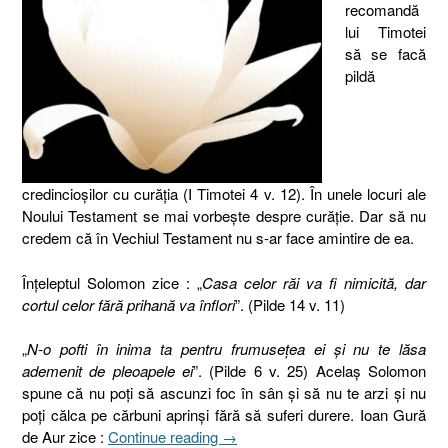
recomandă
lui Timotei
să se facă
pildă
credincioşilor cu curăţia (I Timotei 4 v. 12). În unele locuri ale
Noului Testament se mai vorbeşte despre curăţie. Dar să nu
credem că în Vechiul Testament nu s-ar face amintire de ea.
Înţeleptul Solomon zice : „
Casa celor răi va fi nimicită, dar
cortul celor fără prihană va înflori
”. (Pilde 14 v. 11)
„
N-o pofti în inima ta pentru frumuseţea ei şi nu te lăsa
ademenit de pleoapele ei
”. (Pilde 6 v. 25) Acelaş Solomon
spune că nu poţi să ascunzi foc în sân şi să nu te arzi şi nu
poţi călca pe cărbuni aprinşi fără să suferi durere. Ioan Gură
„30.
de Aur zice :
Continue reading
→