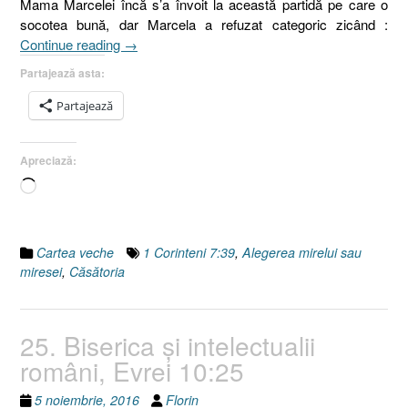
Mama Marcelei încă s’a învoit la această partidă pe care o
socotea bună, dar Marcela a refuzat categoric zicând :
„26.
Continue reading
→
Căsătoria
Partajează asta:
(I)
Alegerea
Partajează
mirelui
sau
Apreciază:
miresei.
I
Încarc...
Corinteni
7:39”
Cartea veche
1 Corinteni 7:39
,
Alegerea mirelui sau
miresei
,
Căsătoria
25. Biserica şi intelectualii
români, Evrei 10:25
5 noiembrie, 2016
Florin