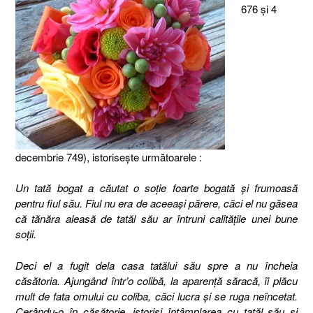
676 şi 4
decembrie 749), istorisește următoarele :
Un tată bogat a căutat o soţie foarte bogată şi frumoasă
pentru fiul său. Fiul nu era de aceeaşi părere, căci el nu găsea
că tănăra aleasă de tatăl său ar întruni calităţile unei bune
soţii.
Deci el a fugit dela casa tatălui său spre a nu încheia
căsătoria. Ajungând într’o colibă, la aparenţă săracă, îi plăcu
mult de fata omului cu coliba, căci lucra şi se ruga neîncetat.
Cerându-o în căsătorie, istorisi întâmplarea cu tatăl său și