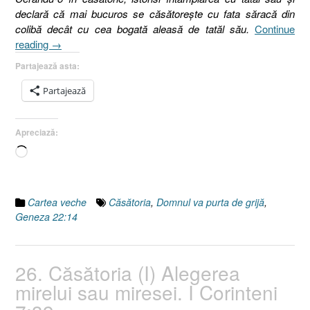
declară că mai bucuros se căsătorește cu fata săracă din
colibă decât cu cea bogată aleasă de tatăl său.
Continue
„27.
reading
→
Căsătoria
Partajează asta:
(II),
Domnul
Partajează
va
purta
Apreciază:
de
grijă,
Încarc...
Geneza
22:14”
Cartea veche
Căsătoria
,
Domnul va purta de grijă
,
Geneza 22:14
26. Căsătoria (I) Alegerea
mirelui sau miresei. I Corinteni