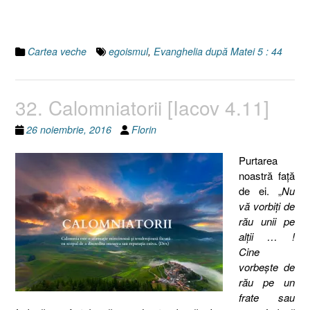
Cartea veche
egoismul
,
Evanghelia după Matei 5 : 44
32. Calomniatorii [Iacov 4.11]
26 noiembrie, 2016
Florin
Purtarea
noastră faţă
de ei. „
Nu
vă vorbiţi de
rău unii pe
alţii … !
Cine
vorbeşte de
rău pe un
frate sau