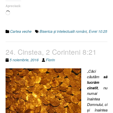
Evrei
Apreciază:
10:25”
Încarc...
Cartea veche
Biserica şi intelectualii români
,
Evrei 10:25
24. Cinstea, 2 Corinteni 8:21
5 noiembrie, 2016
Florin
„
Căci
căutăm
să
lucrăm
cinstit
, nu
numai
înaintea
Domnului, ci
şi înaintea