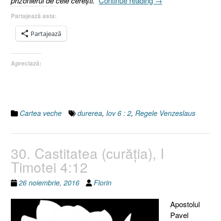
prizonierul de cele cereşti.
Continue reading
→
Durerea,
Partajează asta:
Iov
6
Partajează
:
2”
Apreciază:
Cartea veche
durerea
,
Iov 6 : 2
,
Regele Venzeslaus
30. Castitatea (curăţia), I
Timotei 4:12
26 noiembrie, 2016
Florin
Apostolul
Pavel