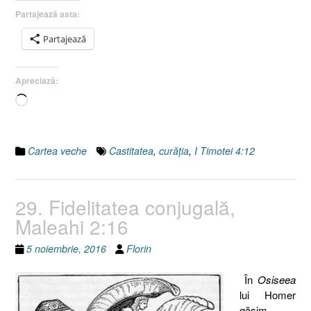
Castitatea
Partajează asta:
(curăţia),
I
Partajează
Timotei
4:12”
Apreciază:
Încarc...
Cartea veche
Castitatea
,
curăţia
,
I Timotei 4:12
29. Fidelitatea conjugală,
Maleahi 2:16
5 noiembrie, 2016
Florin
În
Osiseea
lui Homer
găsim