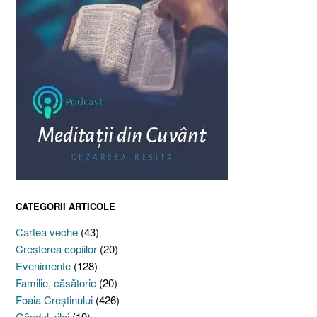
CATEGORII ARTICOLE
Cartea veche
(43)
Creşterea copiilor
(20)
Evenimente
(128)
Familie, căsătorie
(20)
Foaia Creştinului
(426)
Gândul zilei
(19)