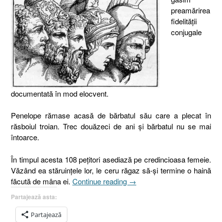
preamărirea
fidelităţii
conjugale
documentată în mod elocvent.
Penelope rămase acasă de bărbatul său care a plecat în
răsboiul troian. Trec douăzeci de ani şi bărbatul nu se mai
întoarce.
În timpul acesta 108 peţitori asediază pe credincioasa femeie.
Văzând ea stăruinţele lor, le ceru răgaz să-şi termine o haină
„29.
făcută de mâna ei.
Continue reading
→
Fidelitatea
Partajează asta:
conjugală,
Maleahi
Partajează