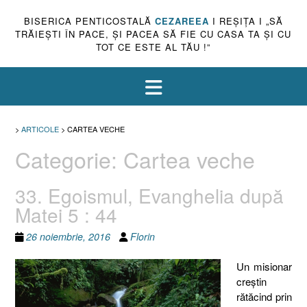
BISERICA PENTICOSTALĂ
CEZAREEA
I REŞIŢA I „SĂ
TRĂIEŞTI ÎN PACE, ŞI PACEA SĂ FIE CU CASA TA ŞI CU
TOT CE ESTE AL TĂU !”
>
ARTICOLE
>
CARTEA VECHE
Categorie:
Cartea veche
33. Egoismul, Evanghelia după
Matei 5 : 44
26 noiembrie, 2016
Florin
Un misionar
creştin
rătăcind prin