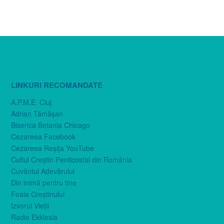
LINKURI RECOMANDATE
A.P.M.E. Cluj
Adrian Tămăşan
Biserica Betania Chicago
Cezareea Facebook
Cezareea Reşiţa YouTube
Cultul Creştin Penticostal din România
Cuvântul Adevărului
Din inimă pentru tine
Foaia Creştinului
Izvorul Vieţii
Radio Ekklesia