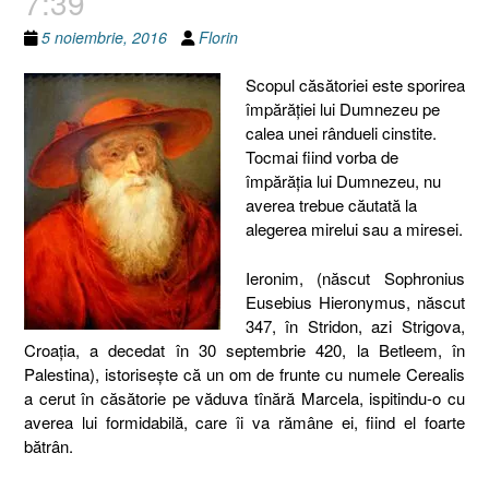
7:39
5 noiembrie, 2016
Florin
Scopul căsătoriei este sporirea
împărăției lui Dumnezeu pe
calea unei rândueli cinstite.
Tocmai fiind vorba de
împărăția lui Dumnezeu, nu
averea trebue căutată la
alegerea mirelui sau a miresei.
Ieronim, (născut Sophronius
Eusebius Hieronymus, născut
347, în Stridon, azi Strigova,
Croația, a decedat în 30 septembrie 420, la Betleem, în
Palestina), istorisește că un om de frunte cu numele Cerealis
a cerut în căsătorie pe văduva tînără Marcela, ispitindu-o cu
averea lui formidabilă, care îi va rămâne ei, fiind el foarte
bătrân.