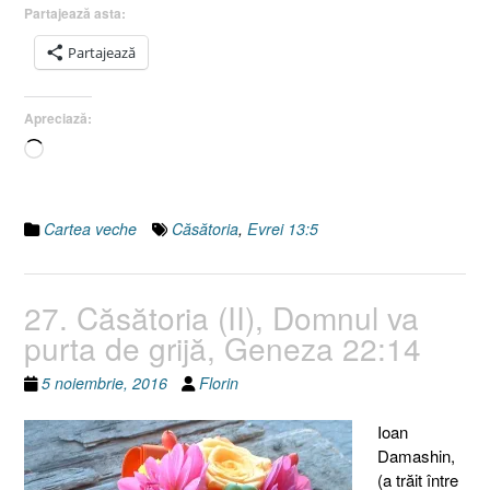
Căsătoria
Partajează asta:
(III),
Evrei
Partajează
13:5”
Apreciază:
Încarc...
Cartea veche
Căsătoria
,
Evrei 13:5
27. Căsătoria (II), Domnul va
purta de grijă, Geneza 22:14
5 noiembrie, 2016
Florin
Ioan
Damashin,
(a trăit între