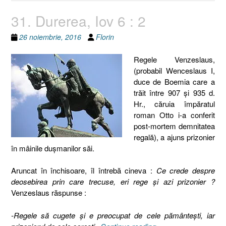
31. Durerea, Iov 6 : 2
26 noiembrie, 2016
Florin
Regele Venzeslaus,
(probabil Wenceslaus I,
duce de Boemia care a
trăit între 907 şi 935 d.
Hr., căruia împăratul
roman Otto i-a conferit
post-mortem demnitatea
regală), a ajuns prizonier
în mâinile duşmanilor săi.
Aruncat în închisoare, îl întrebă cineva :
Ce crede despre
deosebirea prin care trecuse, eri rege şi azi prizonier ?
Venzeslaus răspunse :
-Regele să cugete şi e preocupat de cele pământeşti, iar
„31.