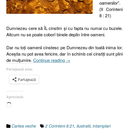
oamenilor
”.
(II Corinteni
8 : 21)
Dumnezeu cere să ÎL cinstim şi cu fapta nu numai cu buzele.
Altcum nu se poate coborî binele deplin între oameni.
Dar nu toţi oamenii cinstesc pe Dumnezeu din toată inima lor.
Aceştia nu pot avea fericire, dar în schimb cei cinstiţi sunt plini
„24.
de mulţumire.
Continue reading
→
Cinstea,
Partajează asta:
2
Corinteni
Partajează
8:21”
Apreciază:
Încarc...
Cartea veche
2 Corinteni 8:21
,
ilustratii
,
intamplari