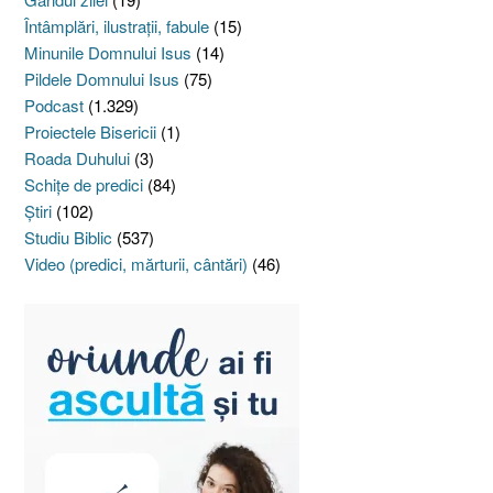
Întâmplări, ilustraţii, fabule
(15)
Minunile Domnului Isus
(14)
Pildele Domnului Isus
(75)
Podcast
(1.329)
Proiectele Bisericii
(1)
Roada Duhului
(3)
Schiţe de predici
(84)
Ştiri
(102)
Studiu Biblic
(537)
Video (predici, mărturii, cântări)
(46)