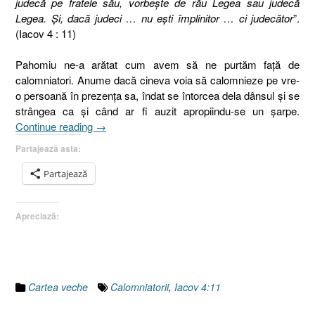
judecă pe fratele său, vorbeşte de rău Legea sau judecă
Legea. Şi, dacă judeci … nu eşti împlinitor … ci judecător
”.
(Iacov 4 : 11)
Pahomiu ne-a arătat cum avem să ne purtăm faţă de
calomniatori. Anume dacă cineva voia să calomnieze pe vre-
o persoană în prezenţa sa, îndat se întorcea dela dânsul şi se
strângea ca şi când ar fi auzit apropiindu-se un şarpe.
„32.
Continue reading
→
Calomniatorii
Partajează asta:
[Iacov
4.11]”
Partajează
Apreciază:
Cartea veche
Calomniatorii
,
Iacov 4:11