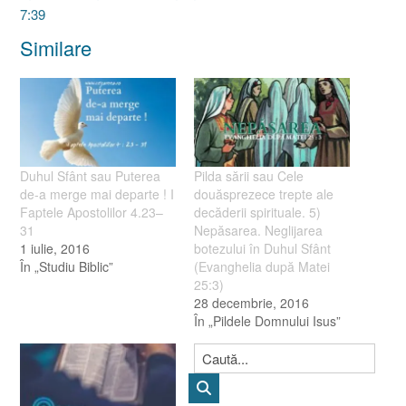
7:39
Similare
Duhul Sfânt sau Puterea
Pilda sării sau Cele
de-a merge mai departe ! I
douăsprezece trepte ale
Faptele Apostolilor 4.23–
decăderii spirituale. 5)
31
Nepăsarea. Neglijarea
1 iulie, 2016
botezului în Duhul Sfânt
În „Studiu Biblic”
(Evanghelia după Matei
25:3)
28 decembrie, 2016
În „Pildele Domnului Isus”