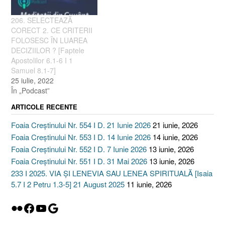
206. SELECTEAZĂ
CORECT 2. CE CRITERII
FOLOSESC ÎN LUAREA
DECIZIILOR ? [Faptele
Apostolilor 6.1-6 I 1
Samuel 8.1-7]
25 iulie, 2022
În „Podcast”
ARTICOLE RECENTE
Foaia Creștinului Nr. 554 I D. 21 Iunie 2026
21 iunie, 2026
Foaia Creștinului Nr. 553 I D. 14 Iunie 2026
14 iunie, 2026
Foaia Creștinului Nr. 552 I D. 7 Iunie 2026
13 iunie, 2026
Foaia Creștinului Nr. 551 I D. 31 Mai 2026
13 iunie, 2026
233 I 2025. VIA ȘI LENEVIA SAU LENEA SPIRITUALĂ [Isaia
5.7 I 2 Petru 1.3-5] 21 August 2025
11 iunie, 2026
Flickr
Facebook
YouTube
Google