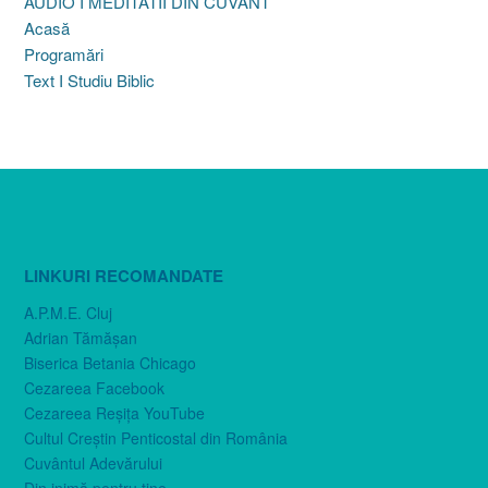
AUDIO I MEDITATII DIN CUVANT
Acasă
Programări
Text I Studiu Biblic
LINKURI RECOMANDATE
A.P.M.E. Cluj
Adrian Tămăşan
Biserica Betania Chicago
Cezareea Facebook
Cezareea Reşiţa YouTube
Cultul Creştin Penticostal din România
Cuvântul Adevărului
Din inimă pentru tine