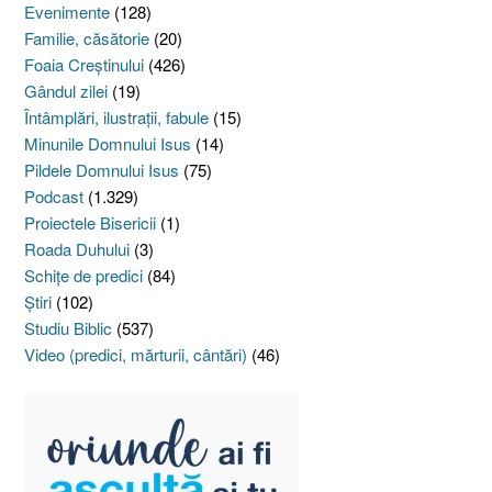
Evenimente
(128)
Familie, căsătorie
(20)
Foaia Creştinului
(426)
Gândul zilei
(19)
Întâmplări, ilustraţii, fabule
(15)
Minunile Domnului Isus
(14)
Pildele Domnului Isus
(75)
Podcast
(1.329)
Proiectele Bisericii
(1)
Roada Duhului
(3)
Schiţe de predici
(84)
Ştiri
(102)
Studiu Biblic
(537)
Video (predici, mărturii, cântări)
(46)