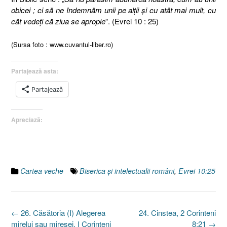
obicei ; ci să ne îndemnăm unii pe alţii şi cu atât mai mult, cu
cât vedeţi că ziua se apropie
”. (Evrei 10 : 25)
(Sursa foto : www.cuvantul-liber.ro)
Partajează asta:
Partajează
Apreciază:
Cartea veche
Biserica şi intelectualii români
,
Evrei 10:25
Post
←
26. Căsătoria (I) Alegerea
24. Cinstea, 2 Corinteni
navigation
mirelui sau miresei. I Corinteni
8:21
→