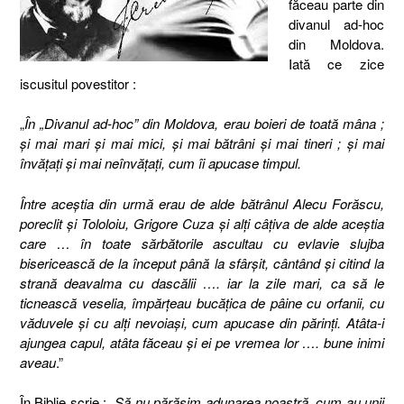
făceau parte din
divanul ad-hoc
din Moldova.
Iată ce zice
iscusitul povestitor :
„
În „Divanul ad-hoc” din Moldova, erau boieri de toată mâna ;
şi mai mari şi mai mici, şi mai bătrâni şi mai tineri ; şi mai
învăţaţi şi mai neînvăţaţi, cum îi apucase timpul.
Între aceştia din urmă erau de alde bătrânul Alecu Forăscu,
poreclit şi Tololoiu, Grigore Cuza şi alţi câţiva de alde aceştia
care … în toate sărbătorile ascultau cu evlavie slujba
bisericească de la început până la sfârşit, cântând şi citind la
strană deavalma cu dascălii …. iar la zile mari, ca să le
ticnească veselia, împărţeau bucăţica de pâine cu orfanii, cu
văduvele şi cu alţi nevoiaşi, cum apucase din părinţi. Atâta-i
ajungea capul, atâta făceau şi ei pe vremea lor …. bune inimi
aveau
.”
În Biblie scrie : „
Să nu părăsim adunarea noastră, cum au unii