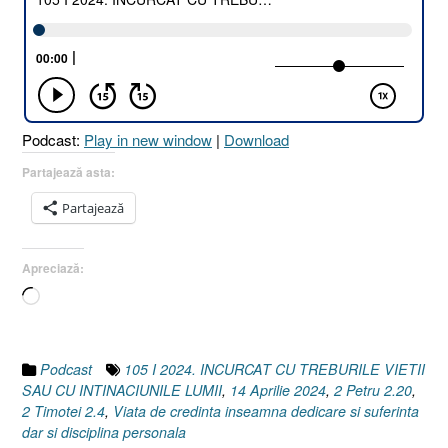
Podcast:
Play in new window
|
Download
Partajează asta:
Partajează
Apreciază:
Încarc...
Podcast
105 I 2024. INCURCAT CU TREBURILE VIETII
SAU CU INTINACIUNILE LUMII
,
14 Aprilie 2024
,
2 Petru 2.20
,
2 Timotei 2.4
,
Viata de credinta inseamna dedicare si suferinta
dar si disciplina personala