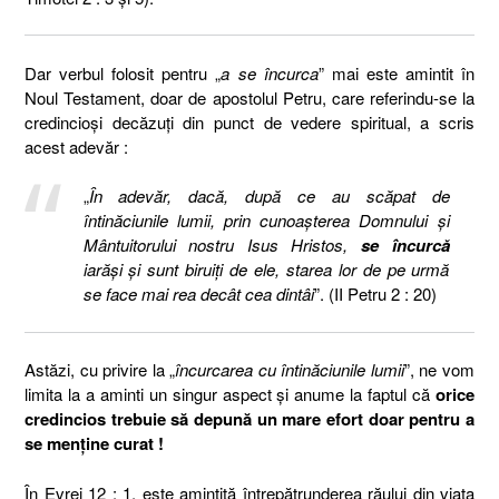
Dar verbul folosit pentru „
a se încurca
” mai este amintit în
Noul Testament, doar de apostolul Petru, care referindu-se la
credincioși decăzuți din punct de vedere spiritual, a scris
acest adevăr :
„
În adevăr, dacă, după ce au scăpat de
întinăciunile lumii, prin cunoaşterea Domnului şi
Mântuitorului nostru Isus Hristos,
se încurcă
iarăşi şi sunt biruiţi de ele, starea lor de pe urmă
se face mai rea decât cea dintâi
”. (II Petru 2 : 20)
Astăzi, cu privire la „
încurcarea cu întinăciunile lumii
”, ne vom
limita la a aminti un singur aspect și anume la faptul că
orice
credincios trebuie să depună un mare efort doar pentru a
se menține curat !
În Evrei 12 : 1, este amintită întrepătrunderea răului din viața