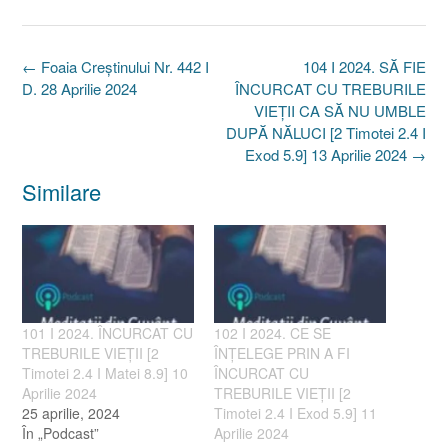
Post
←
Foaia Creştinului Nr. 442 I
104 I 2024. SĂ FIE
navigation
D. 28 Aprilie 2024
ÎNCURCAT CU TREBURILE
VIEȚII CA SĂ NU UMBLE
DUPĂ NĂLUCI [2 Timotei 2.4 I
Exod 5.9] 13 Aprilie 2024
→
Similare
101 I 2024. ÎNCURCAT CU
102 I 2024. CE SE
TREBURILE VIEȚII [2
ÎNȚELEGE PRIN A FI
Timotei 2.4 I Matei 8.9] 10
ÎNCURCAT CU
Aprilie 2024
TREBURILE VIEȚII [2
25 aprilie, 2024
Timotei 2.4 I Exod 5.9] 11
În „Podcast”
Aprilie 2024