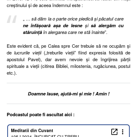
creștinului și de aceea îndemnul este :
„ …
să dăm la o parte orice piedică şi păcatul care
ne înfăşoară aşa de lesne
şi
să alergăm cu
stăruinţă
în alergarea care ne stă înainte
”.
Este evident că, pe Calea spre Cer trebuie să ne ocupăm și
de
lucrurile vieții
(„treburile vieții” fiind expresia folosită de
apostolul Pavel), dar avem nevoie și de îngrijirea părții
spirituale a vieții (citirea Bibliei, milostenia, rugăciunea, postul
etc.).
Doamne Isuse, ajută-mi și mie ! Amin !
Podcastul poate fi ascultat aici :