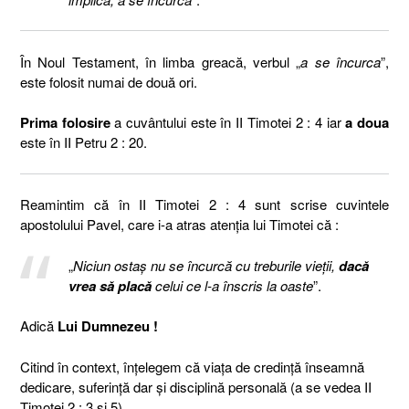
În Noul Testament, în limba greacă, verbul „
a se încurca
”,
este folosit numai de două ori.
Prima folosire
a cuvântului este în II Timotei 2 : 4 iar
a doua
este în II Petru 2 : 20.
Reamintim că în II Timotei 2 : 4 sunt scrise cuvintele
apostolului Pavel, care i-a atras atenția lui Timotei că :
„
Niciun ostaş nu se încurcă cu treburile vieţii,
dacă
vrea să placă
celui ce l-a înscris la oaste
”.
Adică
Lui Dumnezeu !
Citind în context, înțelegem că viața de credință înseamnă
dedicare, suferință dar și disciplină personală (a se vedea II
Timotei 2 : 3 și 5).