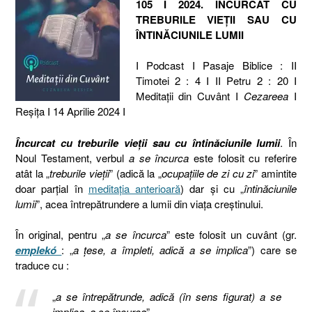
105 I 2024. ÎNCURCAT CU
TREBURILE VIEȚII SAU CU
ÎNTINĂCIUNILE LUMII
I Podcast I Pasaje Biblice : II
Timotei 2 : 4 I II Petru 2 : 20 I
Meditaţii din Cuvânt I
Cezareea
I
Reşiţa I 14 Aprilie 2024 I
Încurcat cu treburile vieții sau cu întinăciunile lumii
. În
Noul Testament, verbul
a se încurca
este folosit cu referire
atât la „
treburile vieții
” (adică la „
ocupațiile de zi cu zi
” amintite
doar parțial în
meditația anterioară
) dar și cu „
întinăciunile
lumii
”, acea întrepătrundere a lumii din viața creștinului.
În original, pentru „
a se încurca
” este folosit un cuvânt (gr.
emplekó
: „
a țese, a împleti, adică a se implica
”) care se
traduce cu :
„
a se întrepătrunde, adică (în sens figurat) a se
implica, a se încurca
”.