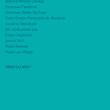
Biserica Betania Chicago
Cezareea Facebook
Cezareea Reşiţa YouTube
Cultul Creştin Penticostal din România
Cuvântul Adevărului
Din inimă pentru tine
Foaia Creştinului
Izvorul Vieţii
Radio Ekklesia
Radio Levi Reşiţa
VINO CU NOI !