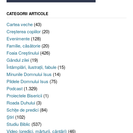
CATEGORII ARTICOLE
Cartea veche
(43)
Creşterea copiilor
(20)
Evenimente
(128)
Familie, căsătorie
(20)
Foaia Creştinului
(426)
Gândul zilei
(19)
Întâmplări, ilustraţii, fabule
(15)
Minunile Domnului Isus
(14)
Pildele Domnului Isus
(75)
Podcast
(1.329)
Proiectele Bisericii
(1)
Roada Duhului
(3)
Schiţe de predici
(84)
Ştiri
(102)
Studiu Biblic
(537)
Video (predici, mărturii, cântări)
(46)