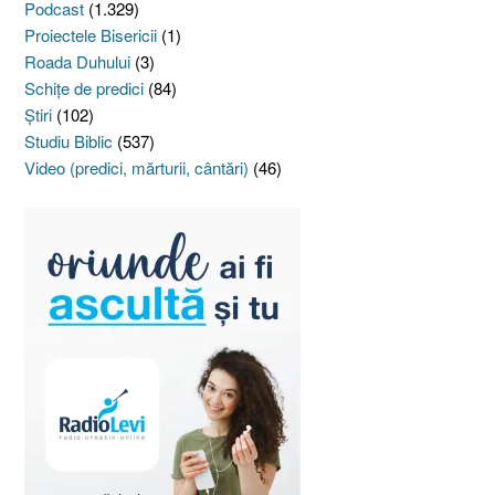
Podcast
(1.329)
Proiectele Bisericii
(1)
Roada Duhului
(3)
Schiţe de predici
(84)
Ştiri
(102)
Studiu Biblic
(537)
Video (predici, mărturii, cântări)
(46)