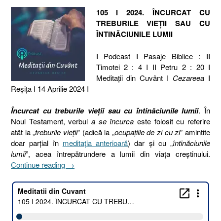
105 I 2024. ÎNCURCAT CU
TREBURILE VIEȚII SAU CU
ÎNTINĂCIUNILE LUMII
I Podcast I Pasaje Biblice : II
Timotei 2 : 4 I II Petru 2 : 20 I
Meditaţii din Cuvânt I
Cezareea
I
Reşiţa I 14 Aprilie 2024 I
Încurcat cu treburile vieții sau cu întinăciunile lumii
. În
Noul Testament, verbul
a se încurca
este folosit cu referire
atât la „
treburile vieții
” (adică la „
ocupațiile de zi cu zi
” amintite
doar parțial în
meditația anterioară
) dar și cu „
întinăciunile
lumii
”, acea întrepătrundere a lumii din viața creștinului.
„105
Continue reading
→
I
2024.
ÎNCURCAT
CU
TREBURILE