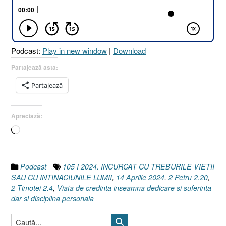
VIEȚII
SAU
CU
ÎNTINĂCIUNILE
Podcast:
Play in new window
|
Download
LUMII
[2
Partajează asta:
Timotei
Partajează
2.4
I
2
Apreciază:
Petru
Încarc...
2.20]
14
Aprilie
2024”
Podcast
105 I 2024. INCURCAT CU TREBURILE VIETII
SAU CU INTINACIUNILE LUMII
,
14 Aprilie 2024
,
2 Petru 2.20
,
2 Timotei 2.4
,
Viata de credinta inseamna dedicare si suferinta
dar si disciplina personala