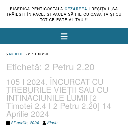
BISERICA PENTICOSTALĂ
CEZAREEA
I REŞIŢA I „SĂ
TRĂIEŞTI ÎN PACE, ŞI PACEA SĂ FIE CU CASA TA ŞI CU
TOT CE ESTE AL TĂU !”
>
ARTICOLE
>
2 PETRU 2.20
Etichetă:
2 Petru 2.20
105 I 2024. ÎNCURCAT CU
TREBURILE VIEȚII SAU CU
ÎNTINĂCIUNILE LUMII [2
Timotei 2.4 I 2 Petru 2.20] 14
Aprilie 2024
27 aprilie, 2024
Florin