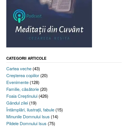
CATEGORII ARTICOLE
Cartea veche
(43)
Creşterea copiilor
(20)
Evenimente
(128)
Familie, căsătorie
(20)
Foaia Creştinului
(426)
Gândul zilei
(19)
Întâmplări, ilustraţii, fabule
(15)
Minunile Domnului Isus
(14)
Pildele Domnului Isus
(75)