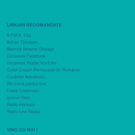
LINKURI RECOMANDATE
A.P.M.E. Cluj
Adrian Tămăşan
Biserica Betania Chicago
Cezareea Facebook
Cezareea Reşiţa YouTube
Cultul Creştin Penticostal din România
Cuvântul Adevărului
Din inimă pentru tine
Foaia Creştinului
Izvorul Vieţii
Radio Ekklesia
Radio Levi Reşiţa
VINO CU NOI !