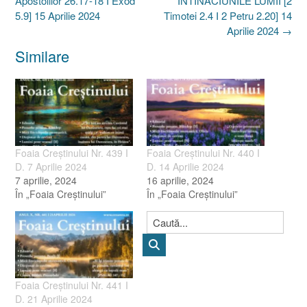
Apostolilor 26.17-18 I Exod
ÎNTINĂCIUNILE LUMII [2
5.9] 15 Aprilie 2024
Timotei 2.4 I 2 Petru 2.20] 14
Aprilie 2024
→
Similare
Foaia Creştinului Nr. 439 I
Foaia Creştinului Nr. 440 I
D. 7 Aprilie 2024
D. 14 Aprilie 2024
7 aprilie, 2024
16 aprilie, 2024
În „Foaia Creştinului”
În „Foaia Creştinului”
Foaia Creştinului Nr. 441 I
D. 21 Aprilie 2024