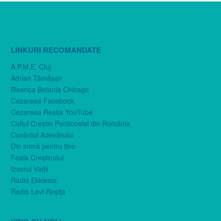
LINKURI RECOMANDATE
A.P.M.E. Cluj
Adrian Tămăşan
Biserica Betania Chicago
Cezareea Facebook
Cezareea Reşiţa YouTube
Cultul Creştin Penticostal din România
Cuvântul Adevărului
Din inimă pentru tine
Foaia Creştinului
Izvorul Vieţii
Radio Ekklesia
Radio Levi Reşiţa