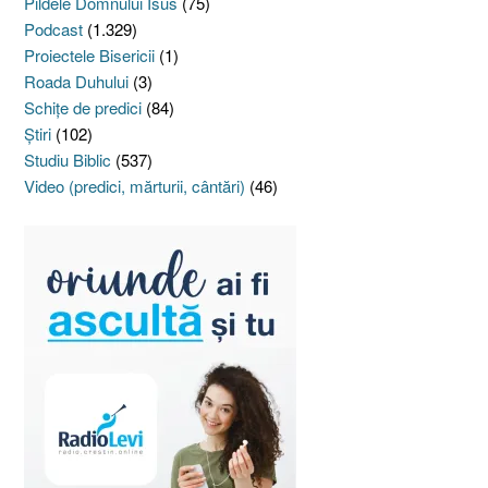
Pildele Domnului Isus
(75)
Podcast
(1.329)
Proiectele Bisericii
(1)
Roada Duhului
(3)
Schiţe de predici
(84)
Ştiri
(102)
Studiu Biblic
(537)
Video (predici, mărturii, cântări)
(46)