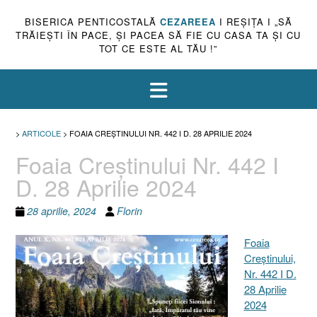
BISERICA PENTICOSTALĂ
CEZAREEA
I REŞIŢA I „SĂ
TRĂIEŞTI ÎN PACE, ŞI PACEA SĂ FIE CU CASA TA ŞI CU
TOT CE ESTE AL TĂU !”
>
ARTICOLE
>
FOAIA CREŞTINULUI NR. 442 I D. 28 APRILIE 2024
Foaia Creştinului Nr. 442 I
D. 28 Aprilie 2024
28 aprilie, 2024
Florin
Foaia
Creştinului,
Nr. 442 I D.
28 Aprilie
2024