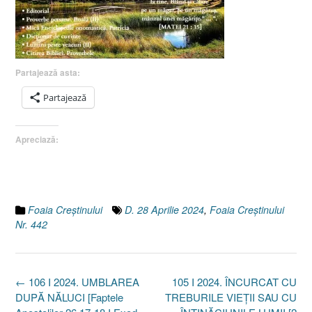
Partajează asta:
Partajează
Apreciază:
Foaia Creştinului
D. 28 Aprilie 2024
,
Foaia Creştinului
Nr. 442
Post
←
106 I 2024. UMBLAREA
105 I 2024. ÎNCURCAT CU
navigation
DUPĂ NĂLUCI [Faptele
TREBURILE VIEȚII SAU CU