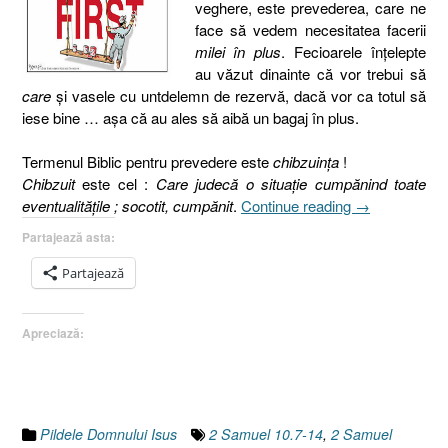
veghere, este prevederea, care ne
face să vedem necesitatea facerii
milei în plus
. Fecioarele înţelepte
au văzut dinainte că vor trebui să
care
şi vasele cu untdelemn de rezervă, dacă vor ca totul să
iese bine … aşa că au ales să aibă un bagaj în plus.
Termenul Biblic pentru prevedere este
chibzuinţa
!
Chibzuit
este cel :
Care judecă o situaţie cumpănind toate
„Pilda
eventualităţile ; socotit, cumpănit
.
Continue reading
→
celor
Partajează asta:
zece
fecioare
Partajează
I
2.
Apreciază:
Prevederea
[Matei
25.1-
13]”
Pildele Domnului Isus
2 Samuel 10.7-14
,
2 Samuel