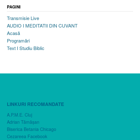
PAGINI
Transmisie Live
AUDIO I MEDITATII DIN CUVANT
Acasă
Programări
Text I Studiu Biblic
LINKURI RECOMANDATE
A.P.M.E. Cluj
Adrian Tămăşan
Biserica Betania Chicago
Cezareea Facebook