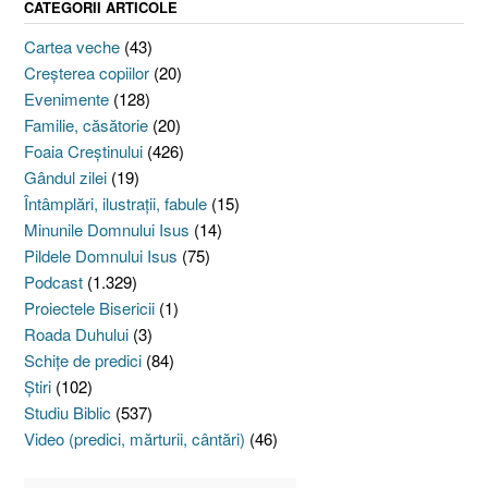
CATEGORII ARTICOLE
Cartea veche
(43)
Creşterea copiilor
(20)
Evenimente
(128)
Familie, căsătorie
(20)
Foaia Creştinului
(426)
Gândul zilei
(19)
Întâmplări, ilustraţii, fabule
(15)
Minunile Domnului Isus
(14)
Pildele Domnului Isus
(75)
Podcast
(1.329)
Proiectele Bisericii
(1)
Roada Duhului
(3)
Schiţe de predici
(84)
Ştiri
(102)
Studiu Biblic
(537)
Video (predici, mărturii, cântări)
(46)