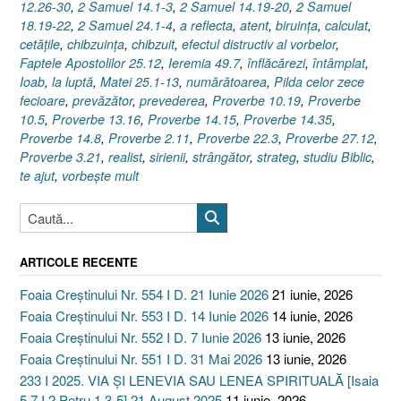
12.26-30
,
2 Samuel 14.1-3
,
2 Samuel 14.19-20
,
2 Samuel
18.19-22
,
2 Samuel 24.1-4
,
a reflecta
,
atent
,
biruinţa
,
calculat
,
cetăţile
,
chibzuinţa
,
chibzuit
,
efectul distructiv al vorbelor
,
Faptele Apostolilor 25.12
,
Ieremia 49.7
,
înflăcărezi
,
întâmplat
,
Ioab
,
la luptă
,
Matei 25.1-13
,
numărătoarea
,
Pilda celor zece
fecioare
,
prevăzător
,
prevederea
,
Proverbe 10.19
,
Proverbe
10.5
,
Proverbe 13.16
,
Proverbe 14.15
,
Proverbe 14.35
,
Proverbe 14.8
,
Proverbe 2.11
,
Proverbe 22.3
,
Proverbe 27.12
,
Proverbe 3.21
,
realist
,
sirienii
,
strângător
,
strateg
,
studiu Biblic
,
te ajut
,
vorbeşte mult
ARTICOLE RECENTE
Foaia Creștinului Nr. 554 I D. 21 Iunie 2026
21 iunie, 2026
Foaia Creștinului Nr. 553 I D. 14 Iunie 2026
14 iunie, 2026
Foaia Creștinului Nr. 552 I D. 7 Iunie 2026
13 iunie, 2026
Foaia Creștinului Nr. 551 I D. 31 Mai 2026
13 iunie, 2026
233 I 2025. VIA ȘI LENEVIA SAU LENEA SPIRITUALĂ [Isaia
5.7 I 2 Petru 1.3-5] 21 August 2025
11 iunie, 2026