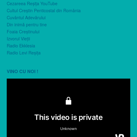
Cezareea Reşiţa YouTube
Cultul Creştin Penticostal din România
Cuvântul Adevărului
Din inimă pentru tine
Foaia Creştinului
Izvorul Vieţii
Radio Ekklesia
Radio Levi Reşiţa
VINO CU NOI !