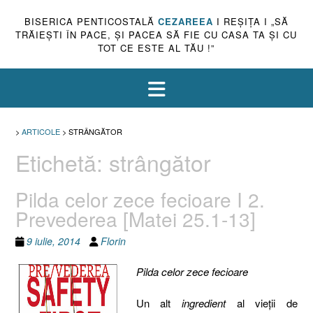
BISERICA PENTICOSTALĂ
CEZAREEA
I REŞIŢA I „SĂ
TRĂIEŞTI ÎN PACE, ŞI PACEA SĂ FIE CU CASA TA ŞI CU
TOT CE ESTE AL TĂU !”
>
ARTICOLE
>
STRÂNGĂTOR
Etichetă:
strângător
Pilda celor zece fecioare I 2.
Prevederea [Matei 25.1-13]
9 iulie, 2014
Florin
Pilda celor zece fecioare
Un alt
ingredient
al vieţii de