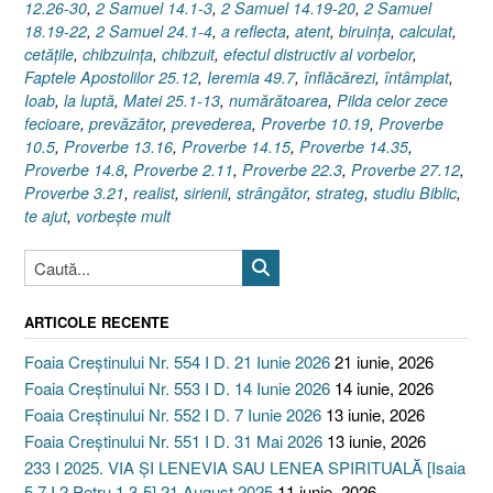
12.26-30
,
2 Samuel 14.1-3
,
2 Samuel 14.19-20
,
2 Samuel
18.19-22
,
2 Samuel 24.1-4
,
a reflecta
,
atent
,
biruinţa
,
calculat
,
cetăţile
,
chibzuinţa
,
chibzuit
,
efectul distructiv al vorbelor
,
Faptele Apostolilor 25.12
,
Ieremia 49.7
,
înflăcărezi
,
întâmplat
,
Ioab
,
la luptă
,
Matei 25.1-13
,
numărătoarea
,
Pilda celor zece
fecioare
,
prevăzător
,
prevederea
,
Proverbe 10.19
,
Proverbe
10.5
,
Proverbe 13.16
,
Proverbe 14.15
,
Proverbe 14.35
,
Proverbe 14.8
,
Proverbe 2.11
,
Proverbe 22.3
,
Proverbe 27.12
,
Proverbe 3.21
,
realist
,
sirienii
,
strângător
,
strateg
,
studiu Biblic
,
te ajut
,
vorbeşte mult
ARTICOLE RECENTE
Foaia Creștinului Nr. 554 I D. 21 Iunie 2026
21 iunie, 2026
Foaia Creștinului Nr. 553 I D. 14 Iunie 2026
14 iunie, 2026
Foaia Creștinului Nr. 552 I D. 7 Iunie 2026
13 iunie, 2026
Foaia Creștinului Nr. 551 I D. 31 Mai 2026
13 iunie, 2026
233 I 2025. VIA ȘI LENEVIA SAU LENEA SPIRITUALĂ [Isaia
5.7 I 2 Petru 1.3-5] 21 August 2025
11 iunie, 2026