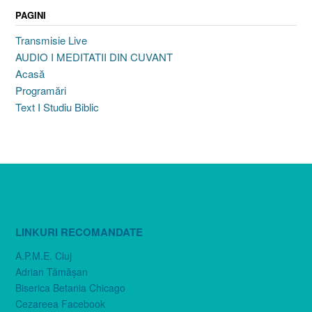
PAGINI
Transmisie Live
AUDIO I MEDITATII DIN CUVANT
Acasă
Programări
Text I Studiu Biblic
LINKURI RECOMANDATE
A.P.M.E. Cluj
Adrian Tămăşan
Biserica Betania Chicago
Cezareea Facebook