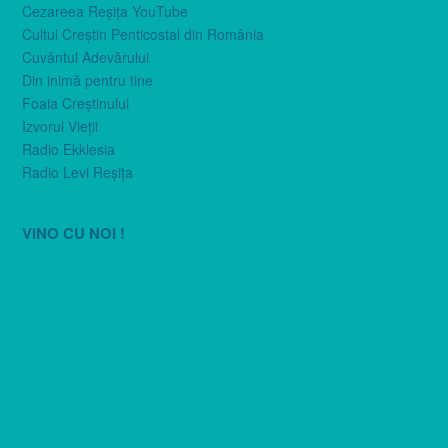
Cezareea Reşiţa YouTube
Cultul Creştin Penticostal din România
Cuvântul Adevărului
Din inimă pentru tine
Foaia Creştinului
Izvorul Vieţii
Radio Ekklesia
Radio Levi Reşiţa
VINO CU NOI !