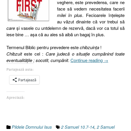
veghere, este prevederea, care ne
face să vedem necesitatea facerii
milei în plus
. Fecioarele înţelepte
au văzut dinainte că vor trebui să
care
şi vasele cu untdelemn de rezervă, dacă vor ca totul să
iese bine … aşa că au ales să aibă un bagaj în plus.
Termenul Biblic pentru prevedere este
chibzuinţa
!
Chibzuit
este cel :
Care judecă o situaţie cumpănind toate
„Pilda
eventualităţile ; socotit, cumpănit
.
Continue reading
→
celor
Partajează asta:
zece
fecioare
Partajează
I
2.
Apreciază:
Prevederea
[Matei
25.1-
13]”
Pildele Domnului Isus
2 Samuel 10.7-14
,
2 Samuel