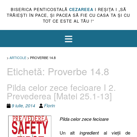
BISERICA PENTICOSTALĂ
CEZAREEA
I REŞIŢA I „SĂ
TRĂIEŞTI ÎN PACE, ŞI PACEA SĂ FIE CU CASA TA ŞI CU
TOT CE ESTE AL TĂU !”
>
ARTICOLE
>
PROVERBE 14.8
Etichetă:
Proverbe 14.8
Pilda celor zece fecioare I 2.
Prevederea [Matei 25.1-13]
9 iulie, 2014
Florin
Pilda celor zece fecioare
Un alt
ingredient
al vieţii de