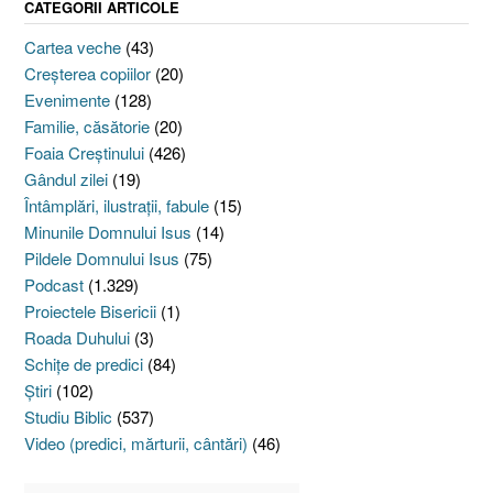
CATEGORII ARTICOLE
Cartea veche
(43)
Creşterea copiilor
(20)
Evenimente
(128)
Familie, căsătorie
(20)
Foaia Creştinului
(426)
Gândul zilei
(19)
Întâmplări, ilustraţii, fabule
(15)
Minunile Domnului Isus
(14)
Pildele Domnului Isus
(75)
Podcast
(1.329)
Proiectele Bisericii
(1)
Roada Duhului
(3)
Schiţe de predici
(84)
Ştiri
(102)
Studiu Biblic
(537)
Video (predici, mărturii, cântări)
(46)