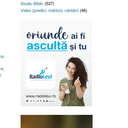
Studiu Biblic
(537)
Video (predici, mărturii, cântări)
(46)
ea
19-
re
,
8
,