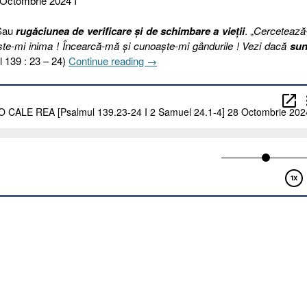
 Octombrie 2024 I
au
rugăciunea de verificare și de schimbare a vieții
. „
Cercetează
te-mi inima ! Încearcă-mă şi cunoaşte-mi gândurile ! Vezi dacă
sun
„302
l 139 : 23 – 24)
Continue reading
→
I
2024.
SUNT
PE
O
CALE
REA
[Psalmul
139.23-
24
I
2
Samuel
24.1-
4]
28