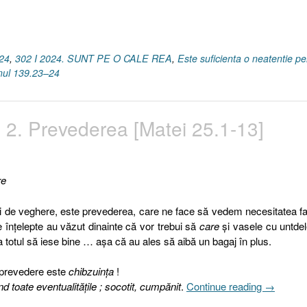
Octombrie
2024”
24
,
302 I 2024. SUNT PE O CALE REA
,
Este suficienta o neatentie pe
mul 139.23–24
I 2. Prevederea [Matei 25.1-13]
re
ii de veghere, este prevederea, care ne face să vedem necesitatea fa
e înţelepte au văzut dinainte că vor trebui să
care
şi vasele cu untde
 totul să iese bine … aşa că au ales să aibă un bagaj în plus.
 prevedere este
chibzuinţa
!
„Pilda
 toate eventualităţile ; socotit, cumpănit
.
Continue reading
→
celor