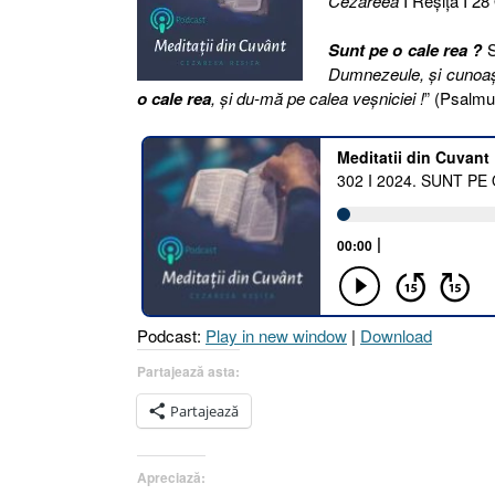
Cezareea
I Reşiţa I 28
Sunt pe o cale rea ?
S
Dumnezeule, şi cunoaş
o cale rea
, şi du-mă pe calea veşniciei !
” (Psalmu
Podcast:
Play in new window
|
Download
Partajează asta:
Partajează
Apreciază: