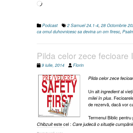
Încarc...
Podcast
2 Samuel 24.1-4
,
28 Octombrie 20
ca omul duhovnicesc sa devina un om firesc
,
Psal
Pilda celor zece fecioare 
9 iulie, 2014
Florin
Pilda celor zece fecioa
Un alt
ingredient
al vieţ
milei în plus
. Fecioarel
de rezervă, dacă vor ca
Termenul Biblic pentru
Chibzuit
este cel :
Care judecă o situaţie cumpănind