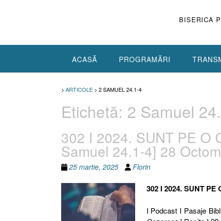
Skip
to
BISERICA 
content
ACASĂ
PROGRAMĂRI
TRANSM
>
ARTICOLE
>
2 SAMUEL 24.1-4
Etichetă:
2 Samuel 24.
302 I 2024. SUNT PE O C
Samuel 24.1-4] 28 Octom
25 martie, 2025
Florin
302 I 2024. SUNT PE
I Podcast I Pasaje Bibl