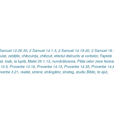
zece
fecioare
I
2.
Preveder
[Matei
25.1-
13]”
Samuel 12.26-30
,
2 Samuel 14.1-3
,
2 Samuel 14.19-20
,
2 Samuel 18.
ulat
,
cetăţile
,
chibzuinţa
,
chibzuit
,
efectul distructiv al vorbelor
,
Faptele
at
,
Ioab
,
la luptă
,
Matei 25.1-13
,
numărătoarea
,
Pilda celor zece fecioa
 10.5
,
Proverbe 13.16
,
Proverbe 14.15
,
Proverbe 14.35
,
Proverbe 14.
overbe 3.21
,
realist
,
sirienii
,
strângător
,
strateg
,
studiu Biblic
,
te ajut
,