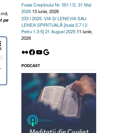
Foaia Creștinului Nr. 551 I D. 31 Mai
2026
13 iunie, 2026
-mă,
233 I 2025. VIA ȘI LENEVIA SAU
t pe
LENEA SPIRITUALĂ [Isaia 5.7 I 2
Petru 1.3-5] 21 August 2025
11 iunie,
2026
Flickr
Facebook
YouTube
Google
PODCAST