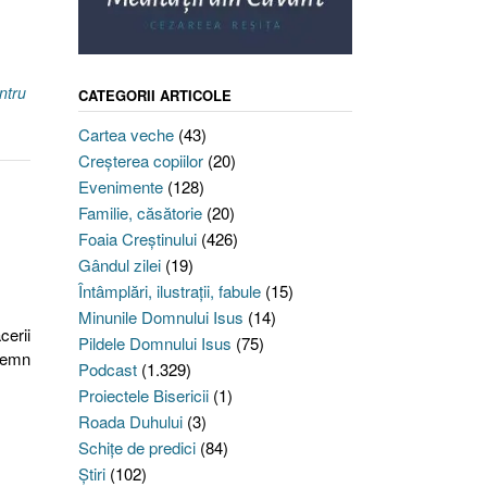
ntru
CATEGORII ARTICOLE
Cartea veche
(43)
Creşterea copiilor
(20)
Evenimente
(128)
Familie, căsătorie
(20)
Foaia Creştinului
(426)
Gândul zilei
(19)
Întâmplări, ilustraţii, fabule
(15)
Minunile Domnului Isus
(14)
cerii
Pildele Domnului Isus
(75)
lemn
Podcast
(1.329)
Proiectele Bisericii
(1)
Roada Duhului
(3)
Schiţe de predici
(84)
Ştiri
(102)