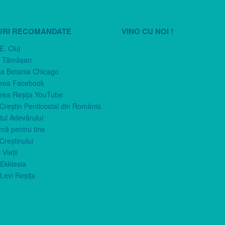
URI RECOMANDATE
VINO CU NOI !
E. Cluj
n Tămăşan
ca Betania Chicago
eea Facebook
eea Reşiţa YouTube
 Creştin Penticostal din România
ul Adevărului
imă pentru tine
Creştinului
 Vieţii
Ekklesia
Levi Reşiţa