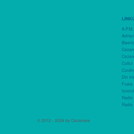
LINK
A.P.M.
Adria
Biseri
Cezar
Cezar
Cultul
Cuvânt
Din in
Foaia 
Izvorul
Radio 
Radio 
© 2012 - 2024 by Cezareea