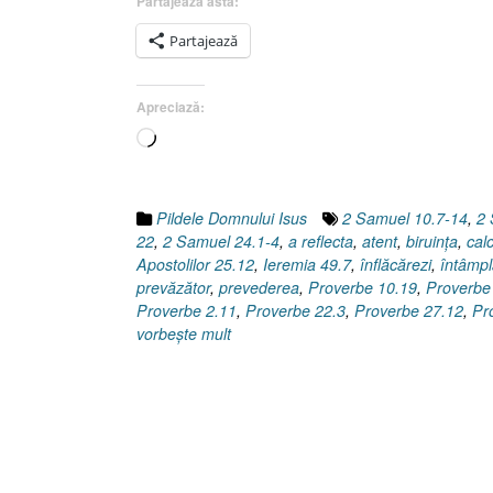
Partajează asta:
Partajează
Apreciază:
Încarc...
Pildele Domnului Isus
2 Samuel 10.7-14
,
2 
22
,
2 Samuel 24.1-4
,
a reflecta
,
atent
,
biruinţa
,
calc
Apostolilor 25.12
,
Ieremia 49.7
,
înflăcărezi
,
întâmpl
prevăzător
,
prevederea
,
Proverbe 10.19
,
Proverbe
Proverbe 2.11
,
Proverbe 22.3
,
Proverbe 27.12
,
Pr
vorbeşte mult