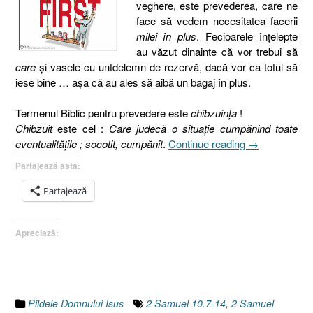
veghere, este prevederea, care ne
face să vedem necesitatea facerii
milei în plus
. Fecioarele înţelepte
au văzut dinainte că vor trebui să
care
şi vasele cu untdelemn de rezervă, dacă vor ca totul să
iese bine … aşa că au ales să aibă un bagaj în plus.
Termenul Biblic pentru prevedere este
chibzuinţa
!
Chibzuit
este cel :
Care judecă o situaţie cumpănind toate
„Pilda
eventualităţile ; socotit, cumpănit
.
Continue reading
→
celor
Partajează asta:
zece
fecioare
Partajează
I
2.
Apreciază:
Prevederea
[Matei
25.1-
13]”
Pildele Domnului Isus
2 Samuel 10.7-14
,
2 Samuel