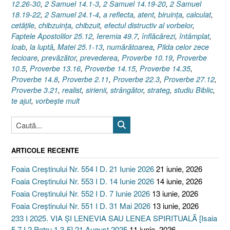
12.26-30
,
2 Samuel 14.1-3
,
2 Samuel 14.19-20
,
2 Samuel
18.19-22
,
2 Samuel 24.1-4
,
a reflecta
,
atent
,
biruinţa
,
calculat
,
cetăţile
,
chibzuinţa
,
chibzuit
,
efectul distructiv al vorbelor
,
Faptele Apostolilor 25.12
,
Ieremia 49.7
,
înflăcărezi
,
întâmplat
,
Ioab
,
la luptă
,
Matei 25.1-13
,
numărătoarea
,
Pilda celor zece
fecioare
,
prevăzător
,
prevederea
,
Proverbe 10.19
,
Proverbe
10.5
,
Proverbe 13.16
,
Proverbe 14.15
,
Proverbe 14.35
,
Proverbe 14.8
,
Proverbe 2.11
,
Proverbe 22.3
,
Proverbe 27.12
,
Proverbe 3.21
,
realist
,
sirienii
,
strângător
,
strateg
,
studiu Biblic
,
te ajut
,
vorbeşte mult
ARTICOLE RECENTE
Foaia Creștinului Nr. 554 I D. 21 Iunie 2026
21 iunie, 2026
Foaia Creștinului Nr. 553 I D. 14 Iunie 2026
14 iunie, 2026
Foaia Creștinului Nr. 552 I D. 7 Iunie 2026
13 iunie, 2026
Foaia Creștinului Nr. 551 I D. 31 Mai 2026
13 iunie, 2026
233 I 2025. VIA ȘI LENEVIA SAU LENEA SPIRITUALĂ [Isaia
5.7 I 2 Petru 1.3-5] 21 August 2025
11 iunie, 2026