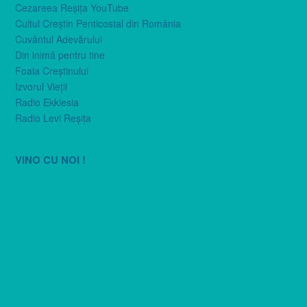
Cezareea Reşiţa YouTube
Cultul Creştin Penticostal din România
Cuvântul Adevărului
Din inimă pentru tine
Foaia Creştinului
Izvorul Vieţii
Radio Ekklesia
Radio Levi Reşiţa
VINO CU NOI !