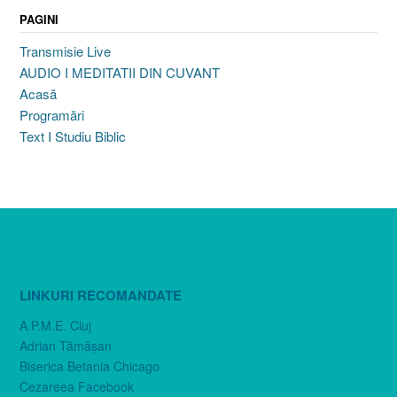
PAGINI
Transmisie Live
AUDIO I MEDITATII DIN CUVANT
Acasă
Programări
Text I Studiu Biblic
LINKURI RECOMANDATE
A.P.M.E. Cluj
Adrian Tămăşan
Biserica Betania Chicago
Cezareea Facebook