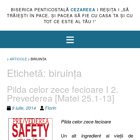
BISERICA PENTICOSTALĂ
CEZAREEA
I REŞIŢA I „SĂ
TRĂIEŞTI ÎN PACE, ŞI PACEA SĂ FIE CU CASA TA ŞI CU
TOT CE ESTE AL TĂU !”
>
ARTICOLE
>
BIRUINŢA
Etichetă:
biruinţa
Pilda celor zece fecioare I 2.
Prevederea [Matei 25.1-13]
9 iulie, 2014
Florin
Pilda celor zece fecioare
Un alt
ingredient
al vieţii de