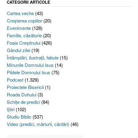
CATEGORII ARTICOLE
Cartea veche
(43)
Creşterea copiilor
(20)
Evenimente
(128)
Familie, căsătorie
(20)
Foaia Creştinului
(426)
Gândul zilei
(19)
Întâmplări, ilustraţii, fabule
(15)
Minunile Domnului Isus
(14)
Pildele Domnului Isus
(75)
Podcast
(1.329)
Proiectele Bisericii
(1)
Roada Duhului
(3)
Schiţe de predici
(84)
Ştiri
(102)
Studiu Biblic
(537)
Video (predici, mărturii, cântări)
(46)