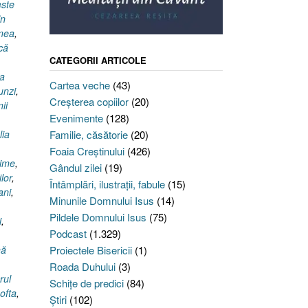
este
în
 mea
,
că
CATEGORII ARTICOLE
na
Cartea veche
(43)
unzi
,
Creşterea copiilor
(20)
ii
Evenimente
(128)
ia
Familie, căsătorie
(20)
Foaia Creştinului
(426)
lime
,
Gândul zilei
(19)
ilor
,
Întâmplări, ilustraţii, fabule
(15)
ani
,
Minunile Domnului Isus
(14)
Pildele Domnului Isus
(75)
i
,
Podcast
(1.329)
mă
Proiectele Bisericii
(1)
Roada Duhului
(3)
rul
Schiţe de predici
(84)
ofta
,
Ştiri
(102)