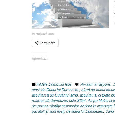
Partajează asta:
Partajează
Apreciază:
Pildele Domnului Isus
.Avraam a răspuns
,
„
afară de Duhul lui Dumnezeu
,
afară de duhul omulu
ascultarea de Cuvântul scris
,
ascultau şi ei toate lu
realizez că Dumnezeu este Sfânt
,
Au pe Moise şi p
din pricina răutăţii neamurilor acelora le izgoneşte
păcătuit şi sunt lipsiţi de slava lui Dumnezeu
,
Când 