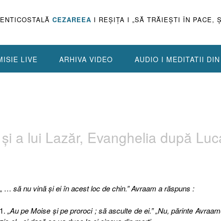
PENTICOSTALĂ
CEZAREEA
I REŞIŢA I „SĂ TRĂIEŞTI ÎN PACE, 
ISIE LIVE
ARHIVA VIDEO
AUDIO I MEDITATII DI
 şi a lui Lazăr, Evanghelia după Luc
„ …
să nu vină şi ei în acest loc de chin.” Avraam a răspuns :
1.
„Au pe Moise şi pe proroci ; să asculte de ei.” „Nu, părinte Avraam