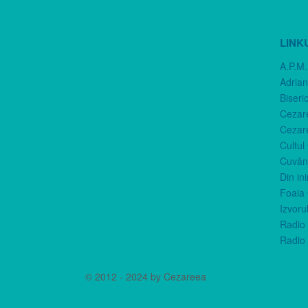
LINK
A.P.M.
Adria
Biseri
Cezar
Cezar
Cultul
Cuvânt
Din in
Foaia 
Izvorul
Radio 
Radio 
© 2012 - 2024 by Cezareea