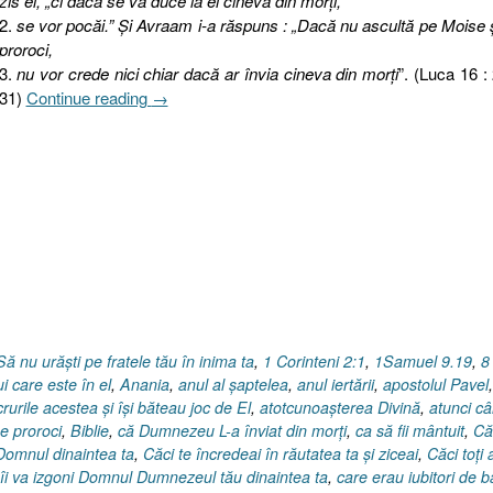
zis el, „ci dacă se va duce la ei cineva din morţi,
2.
se vor pocăi.” Şi Avraam i-a răspuns : „Dacă nu ascultă pe Moise 
proroci,
3.
nu vor crede nici chiar dacă ar învia cineva din morţi
”. (Luca 16 :
„Pilda
31)
Continue reading
→
bogatului
nemilostiv
şi
a
lui
Lazăr,
Evanghelia
după
Luca
16.28-
Să nu urăşti pe fratele tău în inima ta
,
1 Corinteni 2:1
,
1Samuel 9.19
,
8
31”
i care este în el
,
Anania
,
anul al şaptelea
,
anul iertării
,
apostolul Pavel
,
crurile acestea şi îşi băteau joc de El
,
atotcunoaşterea Divină
,
atunci c
e proroci
,
Biblie
,
că Dumnezeu L-a înviat din morţi
,
ca să fii mântuit
,
Că
 Domnul dinaintea ta
,
Căci te încredeai în răutatea ta şi ziceai
,
Căci toţi 
îi va izgoni Domnul Dumnezeul tău dinaintea ta
,
care erau iubitori de b