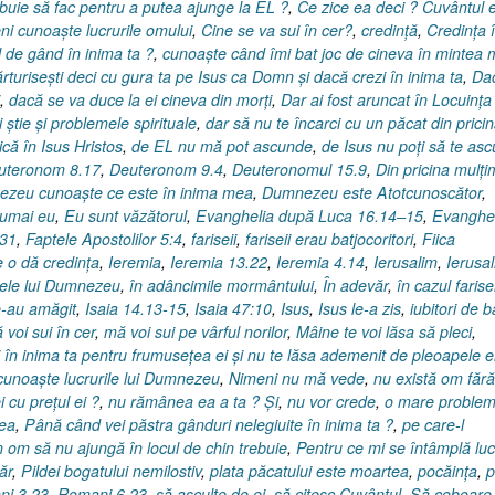
buie să fac pentru a putea ajunge la EL ?
,
Ce zice ea deci ? Cuvântul 
ni cunoaşte lucrurile omului
,
Cine se va sui în cer?
,
credinţă
,
Credinţa 
 de gând în inima ta ?
,
cunoaşte când îmi bat joc de cineva în mintea
turiseşti deci cu gura ta pe Isus ca Domn şi dacă crezi în inima ta
,
Da
,
dacă se va duce la ei cineva din morţi
,
Dar ai fost aruncat în Locuinţa
 ştie şi problemele spirituale
,
dar să nu te încarci cu un păcat din prici
ică în Isus Hristos
,
de EL nu mă pot ascunde
,
de Isus nu poţi să te asc
uteronom 8.17
,
Deuteronom 9.4
,
Deuteronomul 15.9
,
Din pricina mulţim
zeu cunoaşte ce este în inima mea
,
Dumnezeu este Atotcunoscător
,
numai eu
,
Eu sunt văzătorul
,
Evanghelia după Luca 16.14–15
,
Evanghel
-31
,
Faptele Apostolilor 5:4
,
fariseii
,
fariseii erau batjocoritori
,
Fiica
 o dă credinţa
,
Ieremia
,
Ieremia 13.22
,
Ieremia 4.14
,
Ierusalim
,
Ierusa
lele lui Dumnezeu
,
în adâncimile mormântului
,
În adevăr
,
în cazul farise
te-au amăgit
,
Isaia 14.13-15
,
Isaia 47:10
,
Isus
,
Isus le-a zis
,
iubitori de b
 voi sui în cer
,
mă voi sui pe vârful norilor
,
Mâine te voi lăsa să pleci
,
i în inima ta pentru frumuseţea ei şi nu te lăsa ademenit de pleoapele e
cunoaşte lucrurile lui Dumnezeu
,
Nimeni nu mă vede
,
nu există om fără
i cu preţul ei ?
,
nu rămânea ea a ta ? Şi
,
nu vor crede
,
o mare proble
tea
,
Până când vei păstra gânduri nelegiuite în inima ta ?
,
pe care-l
 om să nu ajungă în locul de chin trebuie
,
Pentru ce mi se întâmplă luc
ăr
,
Pildei bogatului nemilostiv
,
plata păcatului este moartea
,
pocăinţa
,
p
i 3.23
,
Romani 6.23
,
să asculte de ei
,
să citesc Cuvântul
,
Să coboare