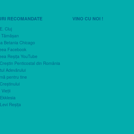
URI RECOMANDATE
VINO CU NOI !
E. Cluj
n Tămăşan
ca Betania Chicago
eea Facebook
eea Reşiţa YouTube
 Creştin Penticostal din România
ul Adevărului
imă pentru tine
Creştinului
 Vieţii
Ekklesia
Levi Reşiţa