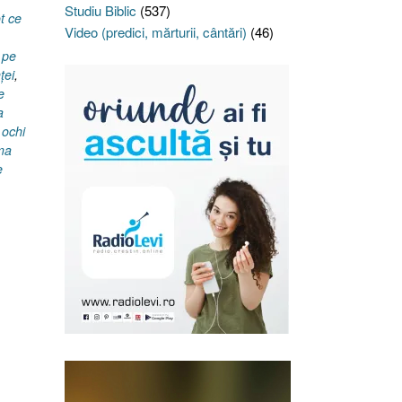
Studiu Biblic
(537)
t ce
Video (predici, mărturii, cântări)
(46)
 pe
ţei
,
e
a
 ochi
ima
e