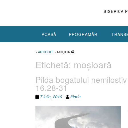
Skip
to
BISERICA 
content
ACASĂ
PROGRAMĂRI
TRANSM
>
ARTICOLE
>
MOŞIOARĂ
Etichetă:
moşioară
Pilda bogatului nemilostiv
16.28-31
7 iulie, 2016
Florin