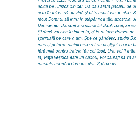
adică pe Hristos din cer
,
Să dau afară păcatul de or
este în mine
,
să nu vină şi ei în acest loc de chin
,
S
făcut Domnul să intru în stăpânirea ţării acesteia
,
s
Dumnezeu
,
Samuel a răspuns lui Saul
,
Saul
,
se vo
Şi dacă vei zice în inima ta
,
şi te-ai face vinovat de
spirituală pe care o am
,
Ştie ce gândesc
,
studiu Bib
mea şi puterea mâinii mele mi-au câştigat aceste b
fără milă pentru fratele tău cel lipsit
,
Ura
,
vei fi mânt
ta
,
viaţa veşnică este un cadou
,
Voi căutaţi să vă a
muntele adunării dumnezeilor
,
Zgârcenia