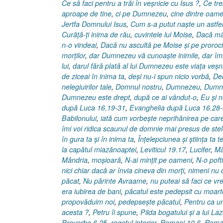
Ce să faci pentru a trăi în veşnicie cu Isus ?
,
Ce tre
aproape de tine
,
ci pe Dumnezeu
,
cine dintre oame
Jertfa Domnului Isus
,
Cum s-a putut naşte un astfel
Curăţă-ţi inima de rău
,
cuvintele lui Moise
,
Dacă măr
n-o vindeai
,
Dacă nu ascultă pe Moise şi pe proroci
morţilor
,
dar Dumnezeu vă cunoaşte inimile
,
dar îmi
lui
,
darul fără plată al lui Dumnezeu este viaţa veşn
de ziceai în inima ta
,
deşi nu-i spun nicio vorbă
,
De
nelegiuirilor tale
,
Domnul nostru
,
Dumnezeu
,
Dumne
Dumnezeu este drept
,
după ce ai vândut-o
,
Eu şi 
după Luca 16.19-31
,
Evanghelia după Luca 16.28
Babilonului
,
iată cum vorbeşte neprihănirea pe care
îmi voi ridica scaunul de domnie mai presus de ste
în gura ta şi în inima ta
,
Înţelepciunea şi ştiinţa ta 
la capătul miazănoaptei
,
Leviticul 19.17
,
Lucifer
,
Mă
Mândria
,
moşioară
,
N-ai minţit pe oameni
,
N-o poft
nici chiar dacă ar învia cineva din morţi
,
nimeni nu 
păcat
,
Nu părinte Avraame
,
nu puteai să faci ce vre
era iubirea de bani
,
păcatul este pedepsit cu moar
propovăduim noi
,
pedepseşte păcatul
,
Pentru ca un
acesta ?
,
Petru îi spune
,
Pilda bogatului şi a lui Laz
Proverbe 6.25
,
regetul interior
,
Romani 10.6
,
Roman