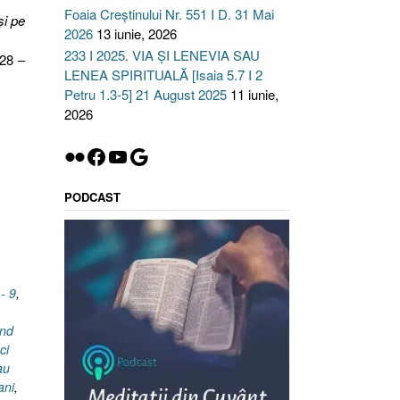
Foaia Creștinului Nr. 551 I D. 31 Mai
şi pe
2026
13 iunie, 2026
233 I 2025. VIA ȘI LENEVIA SAU
 28 –
LENEA SPIRITUALĂ [Isaia 5.7 I 2
Petru 1.3-5] 21 August 2025
11 iunie,
2026
Flickr
Facebook
YouTube
Google
PODCAST
 - 9
,
ând
ci
au
ani
,