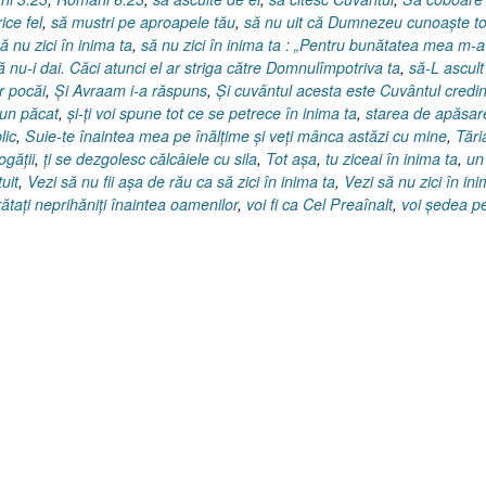
ice fel
,
să mustri pe aproapele tău
,
să nu uit că Dumnezeu cunoaşte to
ă nu zici în inima ta
,
să nu zici în inima ta : „Pentru bunătatea mea m-a
ă nu-i dai. Căci atunci el ar striga către Domnulîmpotriva ta
,
să-L ascult
r pocăi
,
Şi Avraam i-a răspuns
,
Şi cuvântul acesta este Cuvântul credin
 un păcat
,
şi-ţi voi spune tot ce se petrece în inima ta
,
starea de apăsar
lic
,
Suie-te înaintea mea pe înălţime şi veţi mânca astăzi cu mine
,
Tări
ogăţii
,
ţi se dezgolesc călcâiele cu sila
,
Tot aşa
,
tu ziceai în inima ta
,
un
uit
,
Vezi să nu fii aşa de rău ca să zici în inima ta
,
Vezi să nu zici în in
rătaţi neprihăniţi înaintea oamenilor
,
voi fi ca Cel Preaînalt
,
voi şedea p