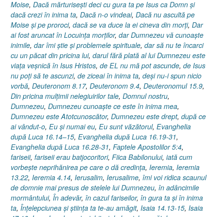
Moise
,
Dacă mărturiseşti deci cu gura ta pe Isus ca Domn şi
dacă crezi în inima ta
,
Dacă n-o vindeai
,
Dacă nu ascultă pe
Moise şi pe proroci
,
dacă se va duce la ei cineva din morţi
,
Dar
ai fost aruncat în Locuinţa morţilor
,
dar Dumnezeu vă cunoaşte
inimile
,
dar îmi ştie şi problemele spirituale
,
dar să nu te încarci
cu un păcat din pricina lui
,
darul fără plată al lui Dumnezeu este
viaţa veşnică în Isus Hristos
,
de EL nu mă pot ascunde
,
de Isus
nu poţi să te ascunzi
,
de ziceai în inima ta
,
deşi nu-i spun nicio
vorbă
,
Deuteronom 8.17
,
Deuteronom 9.4
,
Deuteronomul 15.9
,
Din pricina mulţimii nelegiuirilor tale
,
Domnul nostru
,
Dumnezeu
,
Dumnezeu cunoaşte ce este în inima mea
,
Dumnezeu este Atotcunoscător
,
Dumnezeu este drept
,
după ce
ai vândut-o
,
Eu şi numai eu
,
Eu sunt văzătorul
,
Evanghelia
după Luca 16.14–15
,
Evanghelia după Luca 16.19-31
,
Evanghelia după Luca 16.28-31
,
Faptele Apostolilor 5:4
,
fariseii
,
fariseii erau batjocoritori
,
Fiica Babilonului
,
iată cum
vorbeşte neprihănirea pe care o dă credinţa
,
Ieremia
,
Ieremia
13.22
,
Ieremia 4.14
,
Ierusalim
,
Ierusalime
,
îmi voi ridica scaunul
de domnie mai presus de stelele lui Dumnezeu
,
în adâncimile
mormântului
,
În adevăr
,
în cazul fariseilor
,
în gura ta şi în inima
ta
,
Înţelepciunea şi ştiinţa ta te-au amăgit
,
Isaia 14.13-15
,
Isaia