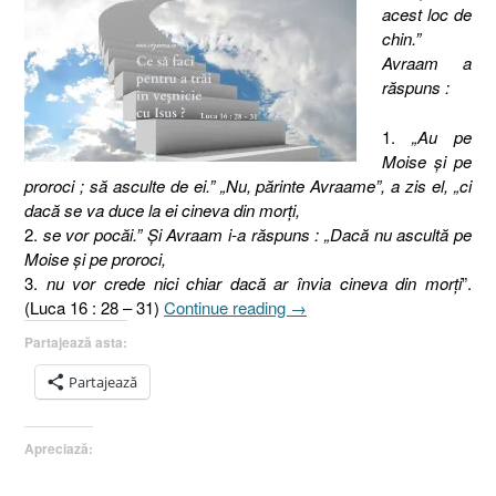
acest loc de
chin.”
Avraam a
răspuns :
1.
„Au pe
Moise şi pe
proroci ; să asculte de ei.” „Nu, părinte Avraame”, a zis el, „ci
dacă se va duce la ei cineva din morţi,
2.
se vor pocăi.” Şi Avraam i-a răspuns : „Dacă nu ascultă pe
Moise şi pe proroci,
3.
nu vor crede nici chiar dacă ar învia cineva din morţi
”.
„Pilda
(Luca 16 : 28 – 31)
Continue reading
→
bogatului
Partajează asta:
nemilostiv
şi
Partajează
a
lui
Apreciază:
Lazăr,
Evanghelia