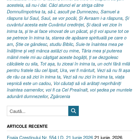
acesteia
,
să nu-i dai. Căci atunci el ar striga către
Domnulîmpotriva ta
,
să-L ascult pe Dumnezeu
,
Samuel a
răspuns lui Saul
,
Saul
,
se vor pocăi
,
Şi Avraam i-a răspuns
,
Şi
cuvântul acesta este Cuvântul credinţei
,
Şi dacă vei zice în
inima ta
,
şi te-ai face vinovat de un păcat
,
şi-ţi voi spune tot ce
se petrece în inima ta
,
starea de apăsare spirituală pe care o
am
,
Ştie ce gândesc
,
studiu Biblic
,
Suie-te înaintea mea pe
înălţime şi veţi mânca astăzi cu mine
,
Tăria mea şi puterea
mâinii mele mi-au câştigat aceste bogăţii
,
ţi se dezgolesc
călcâiele cu sila
,
Tot aşa
,
tu ziceai în inima ta
,
un ochi fără milă
pentru fratele tău cel lipsit
,
Ura
,
vei fi mântuit
,
Vezi să nu fii aşa
de rău ca să zici în inima ta
,
Vezi să nu zici în inima ta
,
viaţa
veşnică este un cadou
,
Voi căutaţi să vă arătaţi neprihăniţi
înaintea oamenilor
,
voi fi ca Cel Preaînalt
,
voi şedea pe muntele
adunării dumnezeilor
,
Zgârcenia
ARTICOLE RECENTE
Foaia Creștinului Nr. 554 I D. 21 Iunie 2026
21 iunie, 2026