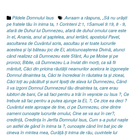
după
Luca
16.28-
Pildele Domnului Isus
.Avraam a răspuns
,
„Să nu urăşti
31”
pe fratele tău în inima ta
,
1 Corinteni 2:1
,
1Samuel 9.19
,
8 - 9
,
afară de Duhul lui Dumnezeu
,
afară de duhul omului care este
în el
,
Anania
,
anul al şaptelea
,
anul iertării
,
apostolul Pavel
,
ascultarea de Cuvântul scris
,
ascultau şi ei toate lucrurile
acestea şi îşi băteau joc de El
,
atotcunoaşterea Divină
,
atunci
când realizez că Dumnezeu este Sfânt
,
Au pe Moise şi pe
proroci
,
Biblie
,
că Dumnezeu L-a înviat din morţi
,
ca să fii
mântuit
,
Căci din pricina răutăţii neamurilor acelora le izgoneşte
Domnul dinaintea ta
,
Căci te încredeai în răutatea ta şi ziceai
,
Căci toţi au păcătuit şi sunt lipsiţi de slava lui Dumnezeu
,
Când
îi va izgoni Domnul Dumnezeul tău dinaintea ta
,
care erau
iubitori de bani
,
Ce să faci pentru a trăi în veşnicie cu Isus ?
,
Ce
trebuie să fac pentru a putea ajunge la EL ?
,
Ce zice ea deci ?
Cuvântul este aproape de tine
,
ci pe Dumnezeu
,
cine dintre
oameni cunoaşte lucrurile omului
,
Cine se va sui în cer?
,
credinţă
,
Credinţa în Jertfa Domnului Isus
,
Cum s-a putut naşte
un astfel de gând în inima ta ?
,
cunoaşte când îmi bat joc de
cineva în mintea mea
,
Curăţă-ţi inima de rău
,
cuvintele lui