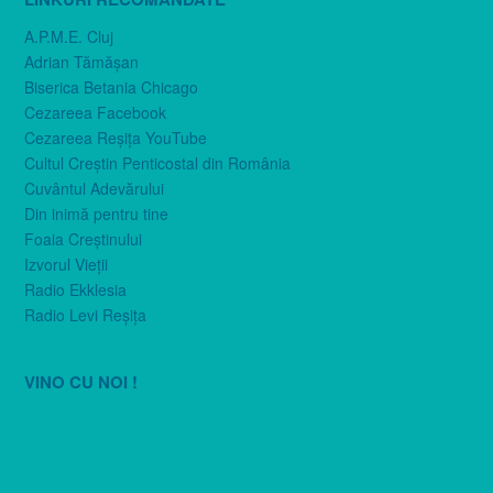
A.P.M.E. Cluj
Adrian Tămăşan
Biserica Betania Chicago
Cezareea Facebook
Cezareea Reşiţa YouTube
Cultul Creştin Penticostal din România
Cuvântul Adevărului
Din inimă pentru tine
Foaia Creştinului
Izvorul Vieţii
Radio Ekklesia
Radio Levi Reşiţa
VINO CU NOI !