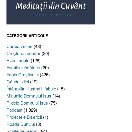
CATEGORII ARTICOLE
Cartea veche
(43)
Creşterea copiilor
(20)
Evenimente
(128)
Familie, căsătorie
(20)
Foaia Creştinului
(426)
Gândul zilei
(19)
Întâmplări, ilustraţii, fabule
(15)
Minunile Domnului Isus
(14)
Pildele Domnului Isus
(75)
Podcast
(1.329)
Proiectele Bisericii
(1)
Roada Duhului
(3)
Schiţe de predici
(84)