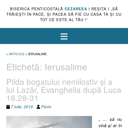
BISERICA PENTICOSTALĂ
CEZAREEA
I REŞIŢA I „SĂ
TRĂIEŞTI ÎN PACE, ŞI PACEA SĂ FIE CU CASA TA ŞI CU
TOT CE ESTE AL TĂU !”
>
ARTICOLE
>
IERUSALIME
Etichetă:
Ierusalime
Pilda bogatului nemilostiv şi a
lui Lazăr, Evanghelia după Luca
16.28-31
7 iulie, 2016
Florin
„ …
să nu
vină şi ei în