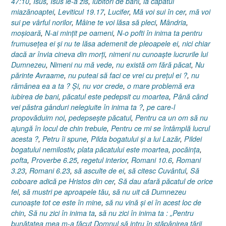
47:10
,
Isus
,
Isus le-a zis
,
iubitori de bani
,
la capătul
miazănoaptei
,
Leviticul 19.17
,
Lucifer
,
Mă voi sui în cer
,
mă voi
sui pe vârful norilor
,
Mâine te voi lăsa să pleci
,
Mândria
,
moşioară
,
N-ai minţit pe oameni
,
N-o pofti în inima ta pentru
frumuseţea ei şi nu te lăsa ademenit de pleoapele ei
,
nici chiar
dacă ar învia cineva din morţi
,
nimeni nu cunoaşte lucrurile lui
Dumnezeu
,
Nimeni nu mă vede
,
nu există om fără păcat
,
Nu
părinte Avraame
,
nu puteai să faci ce vrei cu preţul ei ?
,
nu
rămânea ea a ta ? Şi
,
nu vor crede
,
o mare problemă era
iubirea de bani
,
păcatul este pedepsit cu moartea
,
Până când
vei păstra gânduri nelegiuite în inima ta ?
,
pe care-l
propovăduim noi
,
pedepseşte păcatul
,
Pentru ca un om să nu
ajungă în locul de chin trebuie
,
Pentru ce mi se întâmplă lucrul
acesta ?
,
Petru îi spune
,
Pilda bogatului şi a lui Lazăr
,
Pildei
bogatului nemilostiv
,
plata păcatului este moartea
,
pocăinţa
,
pofta
,
Proverbe 6.25
,
regetul interior
,
Romani 10.6
,
Romani
3.23
,
Romani 6.23
,
să asculte de ei
,
să citesc Cuvântul
,
Să
coboare adică pe Hristos din cer
,
Să dau afară păcatul de orice
fel
,
să mustri pe aproapele tău
,
să nu uit că Dumnezeu
cunoaşte tot ce este în mine
,
să nu vină şi ei în acest loc de
chin
,
Să nu zici în inima ta
,
să nu zici în inima ta : „Pentru
bunătatea mea m-a făcut Domnul să intru în stăpânirea ţării