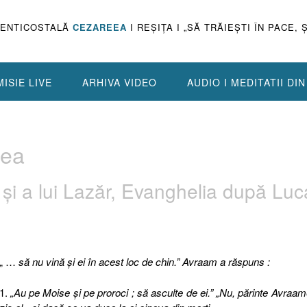
PENTICOSTALĂ
CEZAREEA
I REŞIŢA I „SĂ TRĂIEŞTI ÎN PACE, 
ISIE LIVE
ARHIVA VIDEO
AUDIO I MEDITATII DI
lea
 şi a lui Lazăr, Evanghelia după Luc
„ …
să nu vină şi ei în acest loc de chin.” Avraam a răspuns :
1.
„Au pe Moise şi pe proroci ; să asculte de ei.” „Nu, părinte Avraam