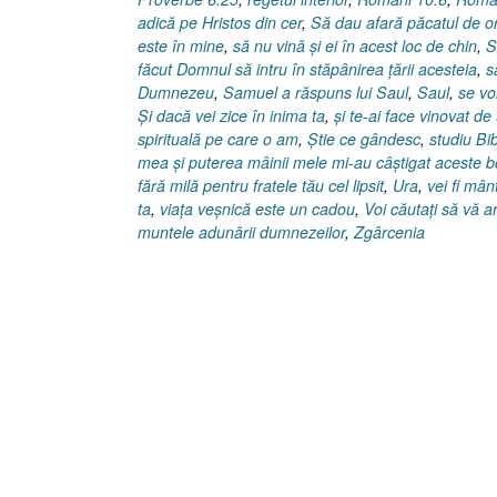
adică pe Hristos din cer
,
Să dau afară păcatul de or
este în mine
,
să nu vină şi ei în acest loc de chin
,
S
făcut Domnul să intru în stăpânirea ţării acesteia
,
s
Dumnezeu
,
Samuel a răspuns lui Saul
,
Saul
,
se vo
Şi dacă vei zice în inima ta
,
şi te-ai face vinovat de
spirituală pe care o am
,
Ştie ce gândesc
,
studiu Bib
mea şi puterea mâinii mele mi-au câştigat aceste b
fără milă pentru fratele tău cel lipsit
,
Ura
,
vei fi mânt
ta
,
viaţa veşnică este un cadou
,
Voi căutaţi să vă a
muntele adunării dumnezeilor
,
Zgârcenia