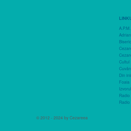
LINK
A.P.M.
Adria
Biseri
Cezar
Cezar
Cultul
Cuvânt
Din in
Foaia 
Izvorul
Radio 
Radio 
© 2012 - 2024 by Cezareea