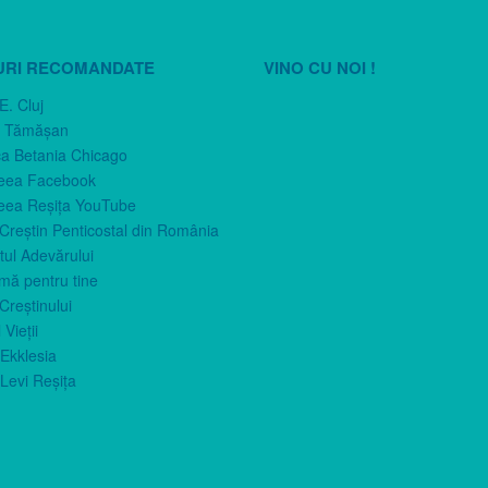
URI RECOMANDATE
VINO CU NOI !
E. Cluj
n Tămăşan
ca Betania Chicago
eea Facebook
eea Reşiţa YouTube
 Creştin Penticostal din România
ul Adevărului
imă pentru tine
Creştinului
 Vieţii
Ekklesia
Levi Reşiţa