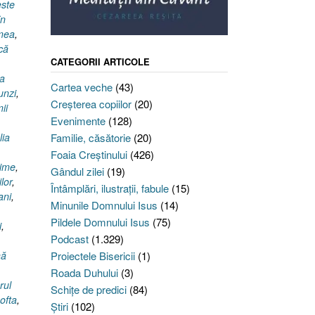
este
în
 mea
,
că
CATEGORII ARTICOLE
na
Cartea veche
(43)
unzi
,
Creşterea copiilor
(20)
ii
Evenimente
(128)
ia
Familie, căsătorie
(20)
Foaia Creştinului
(426)
lime
,
Gândul zilei
(19)
ilor
,
Întâmplări, ilustraţii, fabule
(15)
ani
,
Minunile Domnului Isus
(14)
Pildele Domnului Isus
(75)
i
,
Podcast
(1.329)
mă
Proiectele Bisericii
(1)
Roada Duhului
(3)
rul
Schiţe de predici
(84)
ofta
,
Ştiri
(102)