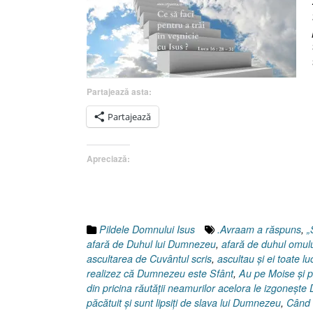
Partajează asta:
Partajează
Apreciază:
Pildele Domnului Isus
.Avraam a răspuns
,
„
afară de Duhul lui Dumnezeu
,
afară de duhul omulu
ascultarea de Cuvântul scris
,
ascultau şi ei toate lu
realizez că Dumnezeu este Sfânt
,
Au pe Moise şi p
din pricina răutăţii neamurilor acelora le izgoneşte
păcătuit şi sunt lipsiţi de slava lui Dumnezeu
,
Când 