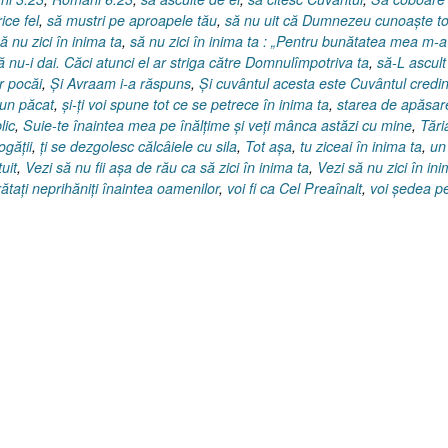
ice fel
,
să mustri pe aproapele tău
,
să nu uit că Dumnezeu cunoaşte to
ă nu zici în inima ta
,
să nu zici în inima ta : „Pentru bunătatea mea m-a
ă nu-i dai. Căci atunci el ar striga către Domnulîmpotriva ta
,
să-L ascult
r pocăi
,
Şi Avraam i-a răspuns
,
Şi cuvântul acesta este Cuvântul credin
 un păcat
,
şi-ţi voi spune tot ce se petrece în inima ta
,
starea de apăsar
lic
,
Suie-te înaintea mea pe înălţime şi veţi mânca astăzi cu mine
,
Tări
ogăţii
,
ţi se dezgolesc călcâiele cu sila
,
Tot aşa
,
tu ziceai în inima ta
,
un
uit
,
Vezi să nu fii aşa de rău ca să zici în inima ta
,
Vezi să nu zici în in
rătaţi neprihăniţi înaintea oamenilor
,
voi fi ca Cel Preaînalt
,
voi şedea p