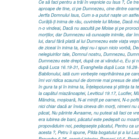
Ce să faci pentru a trăi în veşnicie cu Isus ?
,
Ce tre
aproape de tine
,
ci pe Dumnezeu
,
cine dintre oame
Jertfa Domnului Isus
,
Cum s-a putut naşte un astfel
Curăţă-ţi inima de rău
,
cuvintele lui Moise
,
Dacă măr
n-o vindeai
,
Dacă nu ascultă pe Moise şi pe proroci
morţilor
,
dar Dumnezeu vă cunoaşte inimile
,
dar îmi
lui
,
darul fără plată al lui Dumnezeu este viaţa veşn
de ziceai în inima ta
,
deşi nu-i spun nicio vorbă
,
De
nelegiuirilor tale
,
Domnul nostru
,
Dumnezeu
,
Dumne
Dumnezeu este drept
,
după ce ai vândut-o
,
Eu şi 
după Luca 16.19-31
,
Evanghelia după Luca 16.28
Babilonului
,
iată cum vorbeşte neprihănirea pe care
îmi voi ridica scaunul de domnie mai presus de ste
în gura ta şi în inima ta
,
Înţelepciunea şi ştiinţa ta 
la capătul miazănoaptei
,
Leviticul 19.17
,
Lucifer
,
Mă
Mândria
,
moşioară
,
N-ai minţit pe oameni
,
N-o poft
nici chiar dacă ar învia cineva din morţi
,
nimeni nu 
păcat
,
Nu părinte Avraame
,
nu puteai să faci ce vre
era iubirea de bani
,
păcatul este pedepsit cu moar
propovăduim noi
,
pedepseşte păcatul
,
Pentru ca un
acesta ?
,
Petru îi spune
,
Pilda bogatului şi a lui Laz
Proverbe 6.25
,
regetul interior
,
Romani 10.6
,
Roman