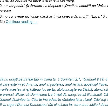
zis el, „ci dacă se va duce la ei cineva din morţi,
2.
se vor pocăi.” Şi Avraam i-a răspuns : „Dacă nu ascultă pe Moise 
proroci,
3.
nu vor crede nici chiar dacă ar învia cineva din morţi
”. (Luca 16 :
„Pilda
31)
Continue reading
→
bogatului
nemilostiv
şi
a
lui
Lazăr,
Evanghelia
după
Luca
16.28-
Să nu urăşti pe fratele tău în inima ta
,
1 Corinteni 2:1
,
1Samuel 9.19
,
8
31”
i care este în el
,
Anania
,
anul al şaptelea
,
anul iertării
,
apostolul Pavel
,
crurile acestea şi îşi băteau joc de El
,
atotcunoaşterea Divină
,
atunci c
e proroci
,
Biblie
,
că Dumnezeu L-a înviat din morţi
,
ca să fii mântuit
,
Că
 Domnul dinaintea ta
,
Căci te încredeai în răutatea ta şi ziceai
,
Căci toţi 
îi va izgoni Domnul Dumnezeul tău dinaintea ta
,
care erau iubitori de b