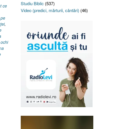
Studiu Biblic
(537)
t ce
Video (predici, mărturii, cântări)
(46)
 pe
ţei
,
e
a
 ochi
ima
e