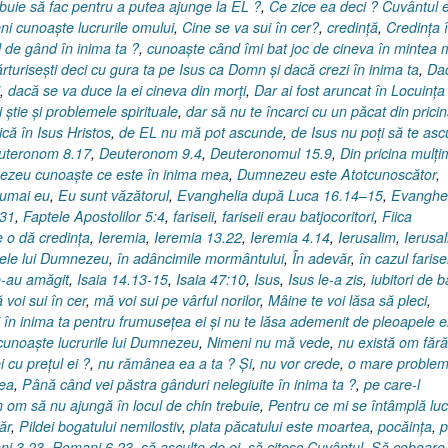
buie să fac pentru a putea ajunge la EL ?
,
Ce zice ea deci ? Cuvântul 
ni cunoaşte lucrurile omului
,
Cine se va sui în cer?
,
credinţă
,
Credinţa 
 de gând în inima ta ?
,
cunoaşte când îmi bat joc de cineva în mintea
turiseşti deci cu gura ta pe Isus ca Domn şi dacă crezi în inima ta
,
Da
,
dacă se va duce la ei cineva din morţi
,
Dar ai fost aruncat în Locuinţa
 ştie şi problemele spirituale
,
dar să nu te încarci cu un păcat din prici
ică în Isus Hristos
,
de EL nu mă pot ascunde
,
de Isus nu poţi să te asc
uteronom 8.17
,
Deuteronom 9.4
,
Deuteronomul 15.9
,
Din pricina mulţim
zeu cunoaşte ce este în inima mea
,
Dumnezeu este Atotcunoscător
,
numai eu
,
Eu sunt văzătorul
,
Evanghelia după Luca 16.14–15
,
Evanghel
-31
,
Faptele Apostolilor 5:4
,
fariseii
,
fariseii erau batjocoritori
,
Fiica
 o dă credinţa
,
Ieremia
,
Ieremia 13.22
,
Ieremia 4.14
,
Ierusalim
,
Ierusa
lele lui Dumnezeu
,
în adâncimile mormântului
,
În adevăr
,
în cazul farise
te-au amăgit
,
Isaia 14.13-15
,
Isaia 47:10
,
Isus
,
Isus le-a zis
,
iubitori de b
 voi sui în cer
,
mă voi sui pe vârful norilor
,
Mâine te voi lăsa să pleci
,
i în inima ta pentru frumuseţea ei şi nu te lăsa ademenit de pleoapele e
cunoaşte lucrurile lui Dumnezeu
,
Nimeni nu mă vede
,
nu există om fără
i cu preţul ei ?
,
nu rămânea ea a ta ? Şi
,
nu vor crede
,
o mare proble
tea
,
Până când vei păstra gânduri nelegiuite în inima ta ?
,
pe care-l
 om să nu ajungă în locul de chin trebuie
,
Pentru ce mi se întâmplă luc
ăr
,
Pildei bogatului nemilostiv
,
plata păcatului este moartea
,
pocăinţa
,
p
i 3.23
,
Romani 6.23
,
să asculte de ei
,
să citesc Cuvântul
,
Să coboare