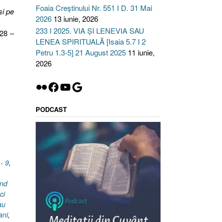
Foaia Creștinului Nr. 551 I D. 31 Mai
şi pe
2026
13 iunie, 2026
233 I 2025. VIA ȘI LENEVIA SAU
 28 –
LENEA SPIRITUALĂ [Isaia 5.7 I 2
Petru 1.3-5] 21 August 2025
11 iunie,
2026
Flickr
Facebook
YouTube
Google
PODCAST
 - 9
,
ând
ci
au
ani
,