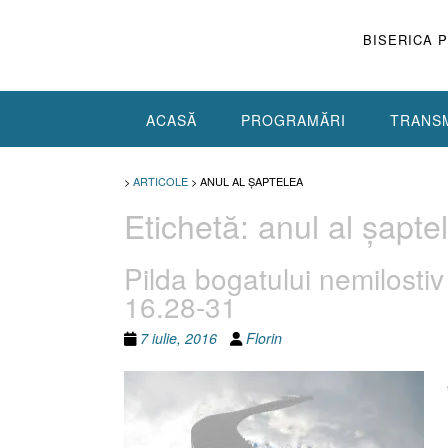
Skip
to
BISERICA 
content
ACASĂ
PROGRAMĂRI
TRANSM
>
ARTICOLE
>
ANUL AL ŞAPTELEA
Etichetă:
anul al şapte
Pilda bogatului nemilostiv
16.28-31
7 iulie, 2016
Florin