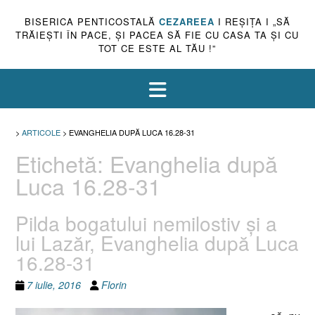
BISERICA PENTICOSTALĂ
CEZAREEA
I REŞIŢA I „SĂ
TRĂIEŞTI ÎN PACE, ŞI PACEA SĂ FIE CU CASA TA ŞI CU
TOT CE ESTE AL TĂU !”
>
ARTICOLE
>
EVANGHELIA DUPĂ LUCA 16.28-31
Etichetă:
Evanghelia după
Luca 16.28-31
Pilda bogatului nemilostiv şi a
lui Lazăr, Evanghelia după Luca
16.28-31
7 iulie, 2016
Florin