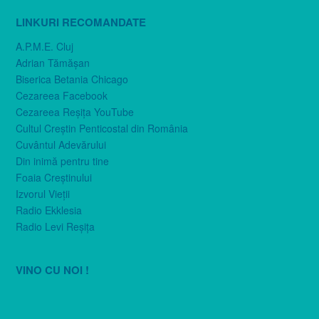
LINKURI RECOMANDATE
A.P.M.E. Cluj
Adrian Tămăşan
Biserica Betania Chicago
Cezareea Facebook
Cezareea Reşiţa YouTube
Cultul Creştin Penticostal din România
Cuvântul Adevărului
Din inimă pentru tine
Foaia Creştinului
Izvorul Vieţii
Radio Ekklesia
Radio Levi Reşiţa
VINO CU NOI !