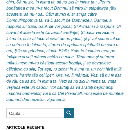
chin
,
Să nu zici în inima ta
,
să nu zici în inima ta : „Pentru
bunătatea mea m-a făcut Domnul să intru în stăpânirea ţării
acesteia
,
să nu-i dai. Căci atunci el ar striga către
Domnulîmpotriva ta
,
să-L ascult pe Dumnezeu
,
Samuel a
răspuns lui Saul
,
Saul
,
se vor pocăi
,
Şi Avraam i-a răspuns
,
Şi
cuvântul acesta este Cuvântul credinţei
,
Şi dacă vei zice în
inima ta
,
şi te-ai face vinovat de un păcat
,
şi-ţi voi spune tot ce
se petrece în inima ta
,
starea de apăsare spirituală pe care o
am
,
Ştie ce gândesc
,
studiu Biblic
,
Suie-te înaintea mea pe
înălţime şi veţi mânca astăzi cu mine
,
Tăria mea şi puterea
mâinii mele mi-au câştigat aceste bogăţii
,
ţi se dezgolesc
călcâiele cu sila
,
Tot aşa
,
tu ziceai în inima ta
,
un ochi fără milă
pentru fratele tău cel lipsit
,
Ura
,
vei fi mântuit
,
Vezi să nu fii aşa
de rău ca să zici în inima ta
,
Vezi să nu zici în inima ta
,
viaţa
veşnică este un cadou
,
Voi căutaţi să vă arătaţi neprihăniţi
înaintea oamenilor
,
voi fi ca Cel Preaînalt
,
voi şedea pe muntele
adunării dumnezeilor
,
Zgârcenia
ARTICOLE RECENTE