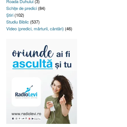
Roada Duhului
(3)
Schiţe de predici
(84)
Ştiri
(102)
Studiu Biblic
(537)
Video (predici, mărturii, cântări)
(46)