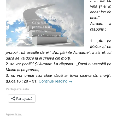
„ …
să nu
vină şi ei în
acest loc de
chin.”
Avraam a
răspuns :
1.
„Au pe
Moise şi pe
proroci ; să asculte de ei.” „Nu, părinte Avraame”, a zis el, „ci
dacă se va duce la ei cineva din morţi,
2.
se vor pocăi.” Şi Avraam i-a răspuns : „Dacă nu ascultă pe
Moise şi pe proroci,
3.
nu vor crede nici chiar dacă ar învia cineva din morţi
”.
„Pilda
(Luca 16 : 28 – 31)
Continue reading
→
bogatului
Partajează asta:
nemilostiv
şi
Partajează
a
lui
Apreciază:
Lazăr,