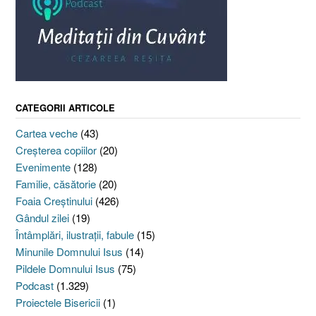
CATEGORII ARTICOLE
Cartea veche
(43)
Creşterea copiilor
(20)
Evenimente
(128)
Familie, căsătorie
(20)
Foaia Creştinului
(426)
Gândul zilei
(19)
Întâmplări, ilustraţii, fabule
(15)
Minunile Domnului Isus
(14)
Pildele Domnului Isus
(75)
Podcast
(1.329)
Proiectele Bisericii
(1)