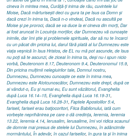
cineva în mintea mea
,
Curăţă-ţi inima de rău
,
cuvintele lui
Moise
,
Dacă mărturiseşti deci cu gura ta pe Isus ca Domn şi
dacă crezi în inima ta
,
Dacă n-o vindeai
,
Dacă nu ascultă pe
Moise şi pe proroci
,
dacă se va duce la ei cineva din morţi
,
Dar
ai fost aruncat în Locuinţa morţilor
,
dar Dumnezeu vă cunoaşte
inimile
,
dar îmi ştie şi problemele spirituale
,
dar să nu te încarci
cu un păcat din pricina lui
,
darul fără plată al lui Dumnezeu este
viaţa veşnică în Isus Hristos
,
de EL nu mă pot ascunde
,
de Isus
nu poţi să te ascunzi
,
de ziceai în inima ta
,
deşi nu-i spun nicio
vorbă
,
Deuteronom 8.17
,
Deuteronom 9.4
,
Deuteronomul 15.9
,
Din pricina mulţimii nelegiuirilor tale
,
Domnul nostru
,
Dumnezeu
,
Dumnezeu cunoaşte ce este în inima mea
,
Dumnezeu este Atotcunoscător
,
Dumnezeu este drept
,
după ce
ai vândut-o
,
Eu şi numai eu
,
Eu sunt văzătorul
,
Evanghelia
după Luca 16.14–15
,
Evanghelia după Luca 16.19-31
,
Evanghelia după Luca 16.28-31
,
Faptele Apostolilor 5:4
,
fariseii
,
fariseii erau batjocoritori
,
Fiica Babilonului
,
iată cum
vorbeşte neprihănirea pe care o dă credinţa
,
Ieremia
,
Ieremia
13.22
,
Ieremia 4.14
,
Ierusalim
,
Ierusalime
,
îmi voi ridica scaunul
de domnie mai presus de stelele lui Dumnezeu
,
în adâncimile
mormântului
,
În adevăr
,
în cazul fariseilor
,
în gura ta şi în inima