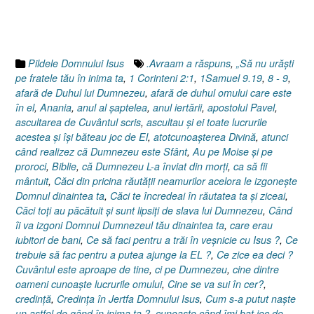
Evanghelia
după
Luca
16.28-
Pildele Domnului Isus
.Avraam a răspuns
,
„Să nu urăşti
31”
pe fratele tău în inima ta
,
1 Corinteni 2:1
,
1Samuel 9.19
,
8 - 9
,
afară de Duhul lui Dumnezeu
,
afară de duhul omului care este
în el
,
Anania
,
anul al şaptelea
,
anul iertării
,
apostolul Pavel
,
ascultarea de Cuvântul scris
,
ascultau şi ei toate lucrurile
acestea şi îşi băteau joc de El
,
atotcunoaşterea Divină
,
atunci
când realizez că Dumnezeu este Sfânt
,
Au pe Moise şi pe
proroci
,
Biblie
,
că Dumnezeu L-a înviat din morţi
,
ca să fii
mântuit
,
Căci din pricina răutăţii neamurilor acelora le izgoneşte
Domnul dinaintea ta
,
Căci te încredeai în răutatea ta şi ziceai
,
Căci toţi au păcătuit şi sunt lipsiţi de slava lui Dumnezeu
,
Când
îi va izgoni Domnul Dumnezeul tău dinaintea ta
,
care erau
iubitori de bani
,
Ce să faci pentru a trăi în veşnicie cu Isus ?
,
Ce
trebuie să fac pentru a putea ajunge la EL ?
,
Ce zice ea deci ?
Cuvântul este aproape de tine
,
ci pe Dumnezeu
,
cine dintre
oameni cunoaşte lucrurile omului
,
Cine se va sui în cer?
,
credinţă
,
Credinţa în Jertfa Domnului Isus
,
Cum s-a putut naşte
un astfel de gând în inima ta ?
,
cunoaşte când îmi bat joc de