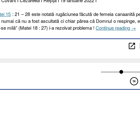
n Cuvânt I
Cezareea
I Reşiţa I 19 Ianuarie 2022 I
ei 15
: 21 – 28 este notată rugăciunea făcută de femeia canaanită p
u numai că nu a fost ascultată ci chiar părea că Domnul o respinge, 
„19.
i-se milă” (Matei 18 : 27) i-a rezolvat problema !
Continue reading
→
RU
FĂ
CU
CRE
sau
Mar
este
cred
ta
!
[Mat
15.2
28]”