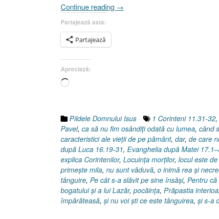
„Pilda
Continue reading
→
bogatului
Partajează asta:
nemilostiv
[Evanghelia
Partajează
după
Luca
Apreciază:
16.19-
31]”
Încarc...
Pildele Domnului Isus
1 Corinteni 11.31-32
Pavel
,
ca să nu fim osândiţi odată cu lumea
,
când s
caracteristici ale vieţii de pe pământ
,
dar
,
de care n
după Luca 16.19-31
,
Evanghelia după Matei 17.1–
explica Corintenilor
,
Locuinţa morţilor
,
locul este de
primeşte mila
,
nu sunt văduvă
,
o inimă rea şi necr
tânguire
,
Pe cât s-a slăvit pe sine însăşi
,
Pentru că 
bogatului şi a lui Lazăr
,
pocăinţa
,
Prăpastia interioa
împărăteasă
,
şi nu voi şti ce este tânguirea
,
şi s-a 