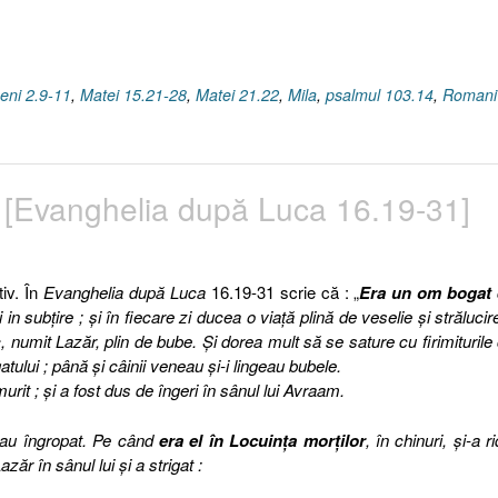
peni 2.9-11
,
Matei 15.21-28
,
Matei 21.22
,
Mila
,
psalmul 103.14
,
Romani
v [Evanghelia după Luca 16.19-31]
tiv. În
Evanghelia după Luca
16.19-31 scrie că : „
Era un om bogat
 in subţire ; şi în fiecare zi ducea o viaţă plină de veselie şi strălucir
, numit Lazăr, plin de bube. Şi dorea mult să se sature cu firimiturile
ului ; până şi câinii veneau şi-i lingeau bubele.
rit ; şi a fost dus de îngeri în sânul lui Avraam.
l-au îngropat. Pe când
era el în Locuinţa morţilor
, în chinuri, şi-a ri
ăr în sânul lui şi a strigat :