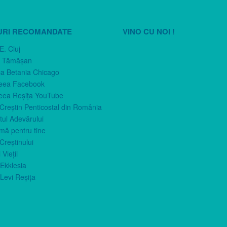
URI RECOMANDATE
VINO CU NOI !
E. Cluj
n Tămăşan
ca Betania Chicago
eea Facebook
eea Reşiţa YouTube
 Creştin Penticostal din România
ul Adevărului
imă pentru tine
Creştinului
 Vieţii
Ekklesia
Levi Reşiţa