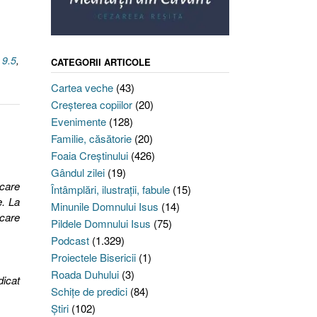
 9.5
,
CATEGORII ARTICOLE
Cartea veche
(43)
Creşterea copiilor
(20)
Evenimente
(128)
Familie, căsătorie
(20)
Foaia Creştinului
(426)
Gândul zilei
(19)
care
Întâmplări, ilustraţii, fabule
(15)
e. La
Minunile Domnului Isus
(14)
 care
Pildele Domnului Isus
(75)
Podcast
(1.329)
Proiectele Bisericii
(1)
Roada Duhului
(3)
dicat
Schiţe de predici
(84)
Ştiri
(102)