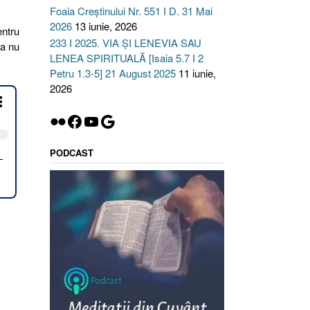
Foaia Creștinului Nr. 551 I D. 31 Mai
2026
13 iunie, 2026
entru
233 I 2025. VIA ȘI LENEVIA SAU
ea nu
LENEA SPIRITUALĂ [Isaia 5.7 I 2
Petru 1.3-5] 21 August 2025
11 iunie,
GĂCIUNEA
2026
CUTĂ
Flickr
Facebook
YouTube
Google
DINŢĂ
e
PODCAST
inţa
ei
1-