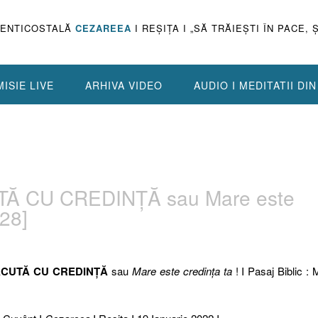
PENTICOSTALĂ
CEZAREEA
I REŞIŢA I „SĂ TRĂIEŞTI ÎN PACE, 
ISIE LIVE
ARHIVA VIDEO
AUDIO I MEDITATII DI
Ă CU CREDINŢĂ sau Mare este
-28]
ĂCUTĂ CU CREDINŢĂ
sau
Mare este credinţa ta
! I Pasaj Biblic : 