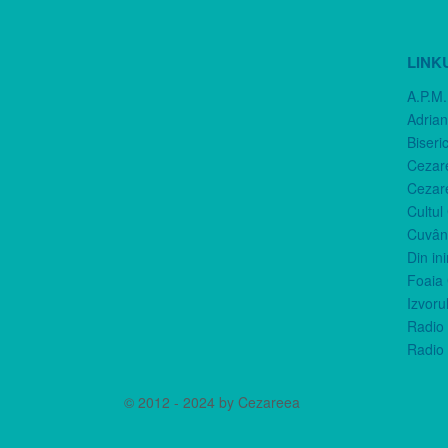
LINK
A.P.M.
Adria
Biseri
Cezar
Cezar
Cultul
Cuvânt
Din in
Foaia 
Izvorul
Radio 
Radio 
© 2012 - 2024 by Cezareea