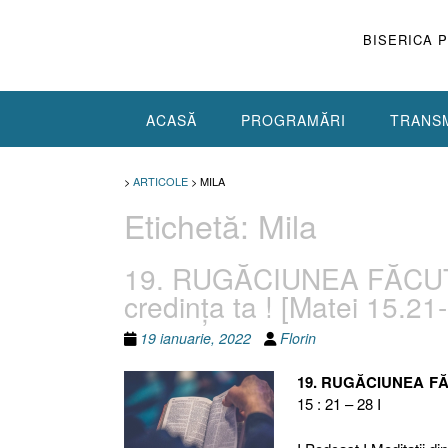
Skip
to
BISERICA 
content
ACASĂ
PROGRAMĂRI
TRANSM
>
ARTICOLE
>
MILA
Etichetă:
Mila
19. RUGĂCIUNEA FĂCUT
credinţa ta ! [Matei 15.21
19 ianuarie, 2022
Florin
19. RUGĂCIUNEA F
15 : 21 – 28 I