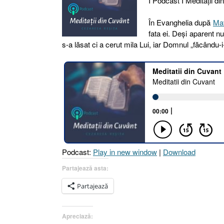
I Podcast I Meditaţii di
În Evanghelia după
Mat
fata ei. Deşi aparent n
s-a lăsat ci a cerut mila Lui, iar Domnul „făcându-
Podcast:
Play in new window
|
Download
Partajează asta:
Partajează
Apreciază: