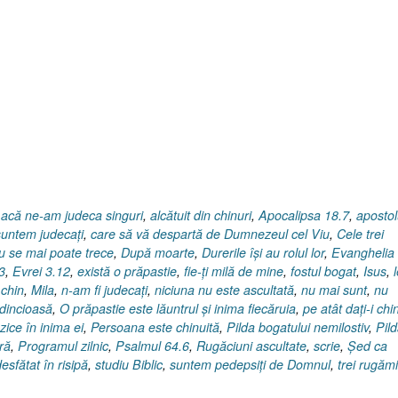
,
acă ne-am judeca singuri
,
alcătuit din chinuri
,
Apocalipsa 18.7
,
apostol
untem judecaţi
,
care să vă despartă de Dumnezeul cel Viu
,
Cele trei
u se mai poate trece
,
După moarte
,
Durerile îşi au rolul lor
,
Evanghelia
3
,
Evrei 3.12
,
există o prăpastie
,
fie-ţi milă de mine
,
fostul bogat
,
Isus
,
 chin
,
Mila
,
n-am fi judecaţi
,
niciuna nu este ascultată
,
nu mai sunt
,
nu
edincioasă
,
O prăpastie este lăuntrul şi inima fiecăruia
,
pe atât daţi-i chin
zice în inima ei
,
Persoana este chinuită
,
Pilda bogatului nemilostiv
,
Pil
ră
,
Programul zilnic
,
Psalmul 64.6
,
Rugăciuni ascultate
,
scrie
,
Şed ca
desfătat în risipă
,
studiu Biblic
,
suntem pedepsiţi de Domnul
,
trei rugămi