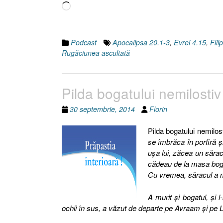
Încarc...
Podcast
Apocalipsa 20.1-3
,
Evrei 4.15
,
Fili
Rugăciunea ascultată
Pilda bogatului nemilosti
30 septembrie, 2014
Florin
Pilda bogatului nemilos
se îmbrăca în porfiră şi
uşa lui, zăcea un sărac
cădeau de la masa bogat
Cu vremea, săracul a mu
A murit şi bogatul, şi 
ochii în sus, a văzut de departe pe Avraam şi pe Laz