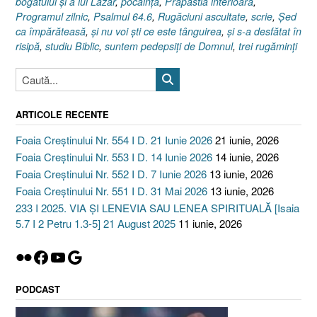
bogatului şi a lui Lazăr
,
pocăinţa
,
Prăpastia interioară
,
Programul zilnic
,
Psalmul 64.6
,
Rugăciuni ascultate
,
scrie
,
Şed
ca împărăteasă
,
şi nu voi şti ce este tânguirea
,
şi s-a desfătat în
risipă
,
studiu Biblic
,
suntem pedepsiţi de Domnul
,
trei rugăminţi
ARTICOLE RECENTE
Foaia Creștinului Nr. 554 I D. 21 Iunie 2026
21 iunie, 2026
Foaia Creștinului Nr. 553 I D. 14 Iunie 2026
14 iunie, 2026
Foaia Creștinului Nr. 552 I D. 7 Iunie 2026
13 iunie, 2026
Foaia Creștinului Nr. 551 I D. 31 Mai 2026
13 iunie, 2026
233 I 2025. VIA ȘI LENEVIA SAU LENEA SPIRITUALĂ [Isaia
5.7 I 2 Petru 1.3-5] 21 August 2025
11 iunie, 2026
Flickr
Facebook
YouTube
Google
PODCAST