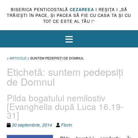
BISERICA PENTICOSTALĂ
CEZAREEA
I REŞIŢA I „SĂ
TRĂIEŞTI ÎN PACE, ŞI PACEA SĂ FIE CU CASA TA ŞI CU
TOT CE ESTE AL TĂU !”
>
ARTICOLE
>
SUNTEM PEDEPSIŢI DE DOMNUL
Etichetă:
suntem pedepsiţi
de Domnul
Pilda bogatului nemilostiv
[Evanghelia după Luca 16.19-
31]
30 septembrie, 2014
Florin