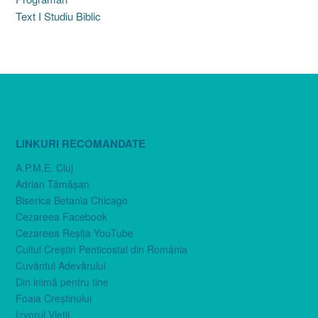
Text I Studiu Biblic
LINKURI RECOMANDATE
A.P.M.E. Cluj
Adrian Tămăşan
Biserica Betania Chicago
Cezareea Facebook
Cezareea Reşiţa YouTube
Cultul Creştin Penticostal din România
Cuvântul Adevărului
Din inimă pentru tine
Foaia Creştinului
Izvorul Vieţii