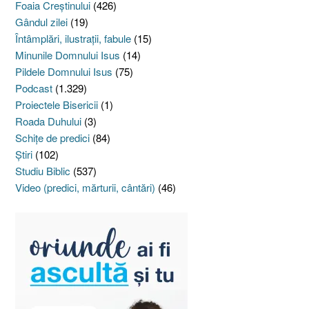
Foaia Creştinului
(426)
Gândul zilei
(19)
Întâmplări, ilustraţii, fabule
(15)
Minunile Domnului Isus
(14)
Pildele Domnului Isus
(75)
Podcast
(1.329)
Proiectele Bisericii
(1)
Roada Duhului
(3)
Schiţe de predici
(84)
Ştiri
(102)
Studiu Biblic
(537)
Video (predici, mărturii, cântări)
(46)