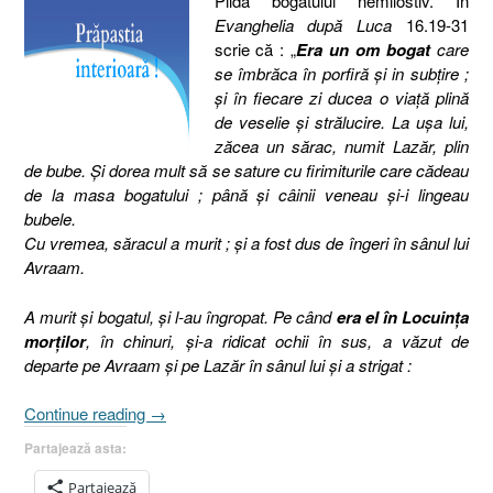
Pilda bogatului nemilostiv. În
Evanghelia după Luca
16.19-31
scrie că : „
Era un om bogat
care
se îmbrăca în porfiră şi in subţire ;
şi în fiecare zi ducea o viaţă plină
de veselie şi strălucire. La uşa lui,
zăcea un sărac, numit Lazăr, plin
de bube. Şi dorea mult să se sature cu firimiturile care cădeau
de la masa bogatului ; până şi câinii veneau şi-i lingeau
bubele.
Cu vremea, săracul a murit ; şi a fost dus de îngeri în sânul lui
Avraam.
A murit şi bogatul, şi l-au îngropat. Pe când
era el în Locuinţa
morţilor
, în chinuri, şi-a ridicat ochii în sus, a văzut de
departe pe Avraam şi pe Lazăr în sânul lui şi a strigat :
„Pilda
Continue reading
→
bogatului
Partajează asta:
nemilostiv
[Evanghelia
Partajează