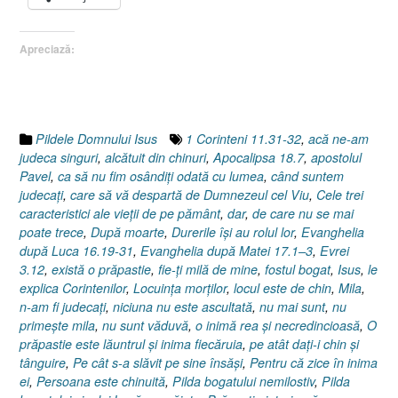
după
Luca
Apreciază:
16.19-
31]”
Pildele Domnului Isus
1 Corinteni 11.31-32
,
acă ne-am
judeca singuri
,
alcătuit din chinuri
,
Apocalipsa 18.7
,
apostolul
Pavel
,
ca să nu fim osândiţi odată cu lumea
,
când suntem
judecaţi
,
care să vă despartă de Dumnezeul cel Viu
,
Cele trei
caracteristici ale vieţii de pe pământ
,
dar
,
de care nu se mai
poate trece
,
După moarte
,
Durerile îşi au rolul lor
,
Evanghelia
după Luca 16.19-31
,
Evanghelia după Matei 17.1–3
,
Evrei
3.12
,
există o prăpastie
,
fie-ţi milă de mine
,
fostul bogat
,
Isus
,
le
explica Corintenilor
,
Locuinţa morţilor
,
locul este de chin
,
Mila
,
n-am fi judecaţi
,
niciuna nu este ascultată
,
nu mai sunt
,
nu
primeşte mila
,
nu sunt văduvă
,
o inimă rea şi necredincioasă
,
O
prăpastie este lăuntrul şi inima fiecăruia
,
pe atât daţi-i chin şi
tânguire
,
Pe cât s-a slăvit pe sine însăşi
,
Pentru că zice în inima
ei
,
Persoana este chinuită
,
Pilda bogatului nemilostiv
,
Pilda