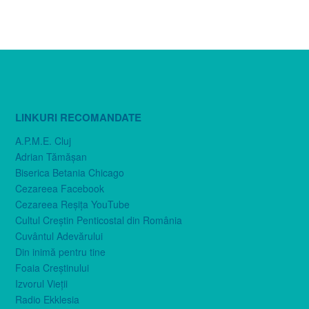
LINKURI RECOMANDATE
A.P.M.E. Cluj
Adrian Tămăşan
Biserica Betania Chicago
Cezareea Facebook
Cezareea Reşiţa YouTube
Cultul Creştin Penticostal din România
Cuvântul Adevărului
Din inimă pentru tine
Foaia Creştinului
Izvorul Vieţii
Radio Ekklesia