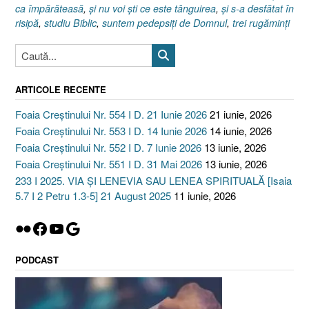
ca împărăteasă
,
şi nu voi şti ce este tânguirea
,
şi s-a desfătat în
risipă
,
studiu Biblic
,
suntem pedepsiţi de Domnul
,
trei rugăminţi
ARTICOLE RECENTE
Foaia Creștinului Nr. 554 I D. 21 Iunie 2026
21 iunie, 2026
Foaia Creștinului Nr. 553 I D. 14 Iunie 2026
14 iunie, 2026
Foaia Creștinului Nr. 552 I D. 7 Iunie 2026
13 iunie, 2026
Foaia Creștinului Nr. 551 I D. 31 Mai 2026
13 iunie, 2026
233 I 2025. VIA ȘI LENEVIA SAU LENEA SPIRITUALĂ [Isaia
5.7 I 2 Petru 1.3-5] 21 August 2025
11 iunie, 2026
Flickr
Facebook
YouTube
Google
PODCAST