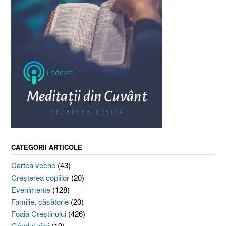
CATEGORII ARTICOLE
Cartea veche
(43)
Creşterea copiilor
(20)
Evenimente
(128)
Familie, căsătorie
(20)
Foaia Creştinului
(426)
Gândul zilei
(19)