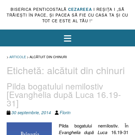
BISERICA PENTICOSTALĂ
CEZAREEA
I REŞIŢA I „SĂ
TRĂIEŞTI ÎN PACE, ŞI PACEA SĂ FIE CU CASA TA ŞI CU
TOT CE ESTE AL TĂU !”
>
ARTICOLE
>
ALCĂTUIT DIN CHINURI
Etichetă:
alcătuit din chinuri
Pilda bogatului nemilostiv
[Evanghelia după Luca 16.19-
31]
30 septembrie, 2014
Florin
Pilda bogatului nemilostiv. În
Evanghelia după Luca
16.19-31