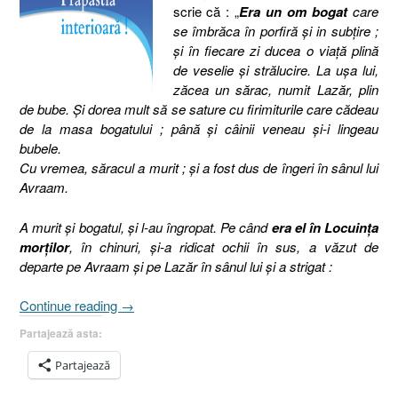
scrie că : „
Era un om bogat
care
se îmbrăca în porfiră şi in subţire ;
şi în fiecare zi ducea o viaţă plină
de veselie şi strălucire. La uşa lui,
zăcea un sărac, numit Lazăr, plin
de bube. Şi dorea mult să se sature cu firimiturile care cădeau
de la masa bogatului ; până şi câinii veneau şi-i lingeau
bubele.
Cu vremea, săracul a murit ; şi a fost dus de îngeri în sânul lui
Avraam.
A murit şi bogatul, şi l-au îngropat. Pe când
era el în Locuinţa
morţilor
, în chinuri, şi-a ridicat ochii în sus, a văzut de
departe pe Avraam şi pe Lazăr în sânul lui şi a strigat :
„Pilda
Continue reading
→
bogatului
Partajează asta:
nemilostiv
[Evanghelia
Partajează
după