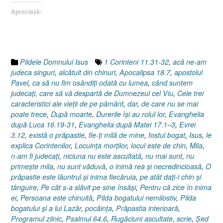
Luca
Apreciază:
16.19-
31]”
Pildele Domnului Isus
1 Corinteni 11.31-32
,
acă ne-am
judeca singuri
,
alcătuit din chinuri
,
Apocalipsa 18.7
,
apostolul
Pavel
,
ca să nu fim osândiţi odată cu lumea
,
când suntem
judecaţi
,
care să vă despartă de Dumnezeul cel Viu
,
Cele trei
caracteristici ale vieţii de pe pământ
,
dar
,
de care nu se mai
poate trece
,
După moarte
,
Durerile îşi au rolul lor
,
Evanghelia
după Luca 16.19-31
,
Evanghelia după Matei 17.1–3
,
Evrei
3.12
,
există o prăpastie
,
fie-ţi milă de mine
,
fostul bogat
,
Isus
,
le
explica Corintenilor
,
Locuinţa morţilor
,
locul este de chin
,
Mila
,
n-am fi judecaţi
,
niciuna nu este ascultată
,
nu mai sunt
,
nu
primeşte mila
,
nu sunt văduvă
,
o inimă rea şi necredincioasă
,
O
prăpastie este lăuntrul şi inima fiecăruia
,
pe atât daţi-i chin şi
tânguire
,
Pe cât s-a slăvit pe sine însăşi
,
Pentru că zice în inima
ei
,
Persoana este chinuită
,
Pilda bogatului nemilostiv
,
Pilda
bogatului şi a lui Lazăr
,
pocăinţa
,
Prăpastia interioară
,
Programul zilnic
,
Psalmul 64.6
,
Rugăciuni ascultate
,
scrie
,
Şed