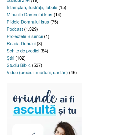
Întâmplări, ilustraţii, fabule
(15)
Minunile Domnului Isus
(14)
Pildele Domnului Isus
(75)
Podcast
(1.329)
Proiectele Bisericii
(1)
Roada Duhului
(3)
Schiţe de predici
(84)
Ştiri
(102)
Studiu Biblic
(537)
Video (predici, mărturii, cântări)
(46)