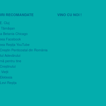
URI RECOMANDATE
VINO CU NOI !
E. Cluj
n Tămăşan
ca Betania Chicago
eea Facebook
eea Reşiţa YouTube
 Creştin Penticostal din România
ul Adevărului
imă pentru tine
Creştinului
 Vieţii
Ekklesia
Levi Reşiţa