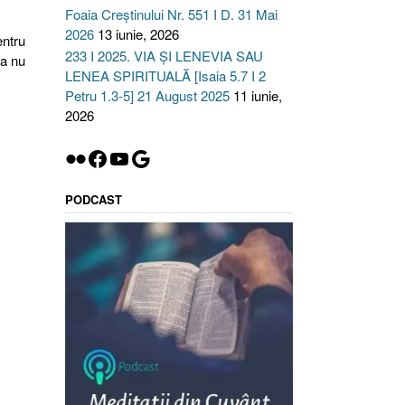
Foaia Creștinului Nr. 551 I D. 31 Mai
2026
13 iunie, 2026
entru
233 I 2025. VIA ȘI LENEVIA SAU
ea nu
LENEA SPIRITUALĂ [Isaia 5.7 I 2
Petru 1.3-5] 21 August 2025
11 iunie,
GĂCIUNEA
2026
CUTĂ
Flickr
Facebook
YouTube
Google
DINŢĂ
e
PODCAST
inţa
ei
1-