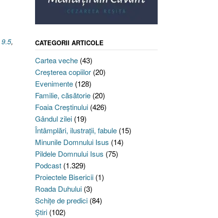
 9.5
,
CATEGORII ARTICOLE
Cartea veche
(43)
Creşterea copiilor
(20)
Evenimente
(128)
Familie, căsătorie
(20)
Foaia Creştinului
(426)
Gândul zilei
(19)
Întâmplări, ilustraţii, fabule
(15)
Minunile Domnului Isus
(14)
Pildele Domnului Isus
(75)
Podcast
(1.329)
Proiectele Bisericii
(1)
Roada Duhului
(3)
Schiţe de predici
(84)
Ştiri
(102)