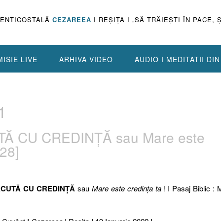
PENTICOSTALĂ
CEZAREEA
I REŞIŢA I „SĂ TRĂIEŞTI ÎN PACE, 
ISIE LIVE
ARHIVA VIDEO
AUDIO I MEDITATII DI
1
Ă CU CREDINŢĂ sau Mare este
-28]
ĂCUTĂ CU CREDINŢĂ
sau
Mare este credinţa ta
! I Pasaj Biblic : 