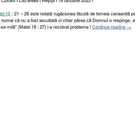
n Cuvânt I
Cezareea
I Reşiţa I 19 Ianuarie 2022 I
ei 15
: 21 – 28 este notată rugăciunea făcută de femeia canaanită p
u numai că nu a fost ascultată ci chiar părea că Domnul o respinge, 
„19.
i-se milă” (Matei 18 : 27) i-a rezolvat problema !
Continue reading
→
RU
FĂ
CU
CRE
sau
Mar
este
cred
ta
!
[Mat
15.2
28]”