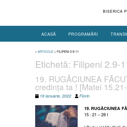
Skip
to
BISERICA 
content
ACASĂ
PROGRAMĂRI
TRANSM
>
ARTICOLE
>
FILIPENI 2.9-11
Etichetă:
Filipeni 2.9-1
19. RUGĂCIUNEA FĂCUT
credinţa ta ! [Matei 15.21
19 ianuarie, 2022
Florin
19. RUGĂCIUNEA F
15 : 21 – 28 I