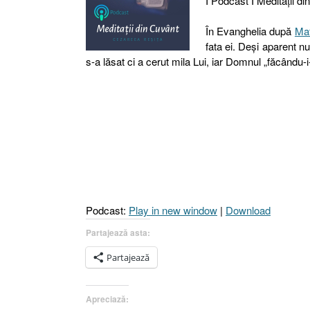
I Podcast I Meditaţii di
În Evanghelia după
Mat
fata ei. Deşi aparent n
s-a lăsat ci a cerut mila Lui, iar Domnul „făcându-
Podcast:
Play in new window
|
Download
Partajează asta:
Partajează
Apreciază: