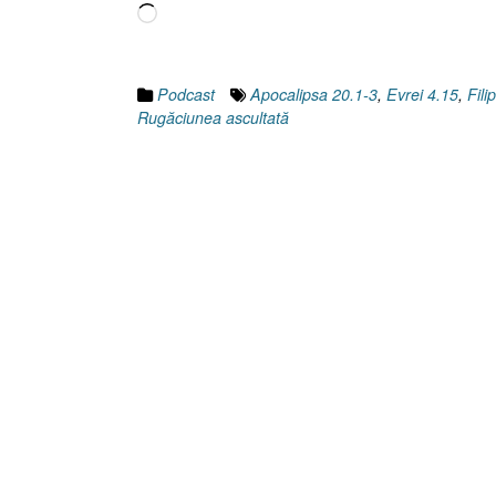
Încarc...
Podcast
Apocalipsa 20.1-3
,
Evrei 4.15
,
Fili
Rugăciunea ascultată