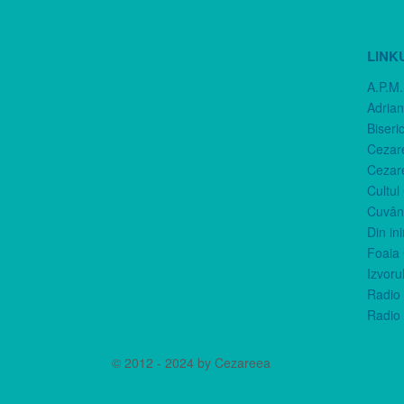
LINK
A.P.M.
Adria
Biseri
Cezar
Cezar
Cultul
Cuvânt
Din in
Foaia 
Izvorul
Radio 
Radio 
© 2012 - 2024 by Cezareea