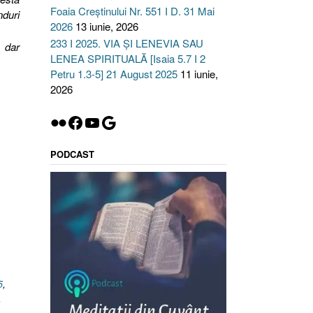
Foaia Creștinului Nr. 551 I D. 31 Mai
nduri
2026
13 iunie, 2026
233 I 2025. VIA ȘI LENEVIA SAU
; dar
LENEA SPIRITUALĂ [Isaia 5.7 I 2
Petru 1.3-5] 21 August 2025
11 iunie,
2026
Flickr
Facebook
YouTube
Google
PODCAST
5
,
,