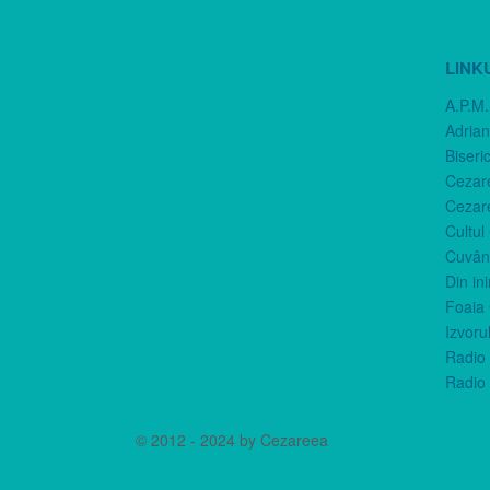
LINK
A.P.M.
Adria
Biseri
Cezar
Cezar
Cultul
Cuvânt
Din in
Foaia 
Izvorul
Radio 
Radio 
© 2012 - 2024 by Cezareea