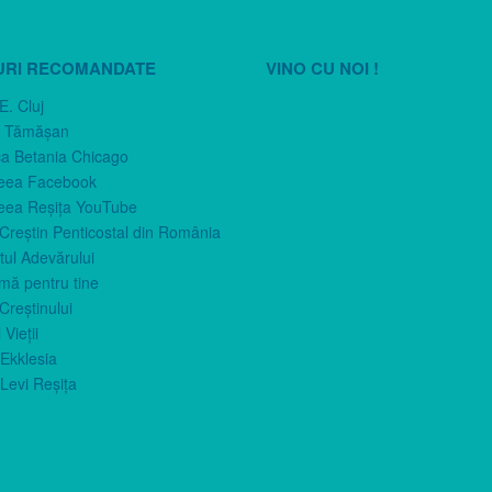
URI RECOMANDATE
VINO CU NOI !
E. Cluj
n Tămăşan
ca Betania Chicago
eea Facebook
eea Reşiţa YouTube
 Creştin Penticostal din România
ul Adevărului
imă pentru tine
Creştinului
 Vieţii
Ekklesia
Levi Reşiţa