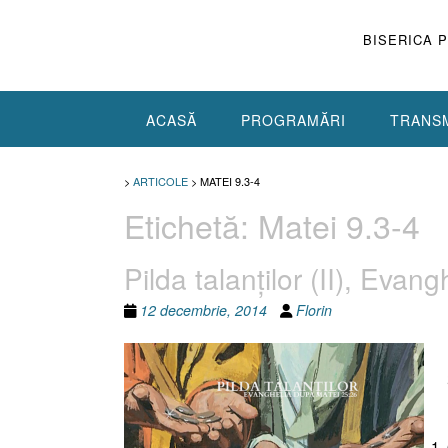
Skip
to
BISERICA 
content
ACASĂ
PROGRAMĂRI
TRANSM
>
ARTICOLE
>
MATEI 9.3-4
Etichetă:
Matei 9.3-4
Pilda talanţilor (II), Eva
12 decembrie, 2014
Florin