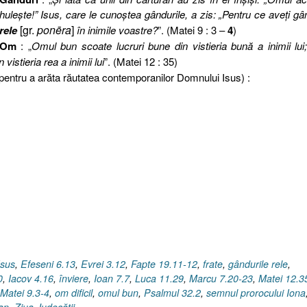
huleşte!” Isus, care le cunoştea gândurile, a zis: „Pentru ce aveţi gâ
[gr.
ponēra
]
rele
în inimile voastre?
”. (Matei 9 : 3 –
4
)
Om
: „
Omul bun scoate lucruri bune din vistieria bună a inimii lui
 vistieria rea a inimii lui
”. (Matei 12 : 35)
, pentru a arăta răutatea contemporanilor Domnului Isus) :
Isus
,
Efeseni 6.13
,
Evrei 3.12
,
Fapte 19.11-12
,
frate
,
gândurile rele
,
0
,
Iacov 4.16
,
înviere
,
Ioan 7.7
,
Luca 11.29
,
Marcu 7.20-23
,
Matei 12.3
Matei 9.3-4
,
om dificil
,
omul bun
,
Psalmul 32.2
,
semnul prorocului Iona