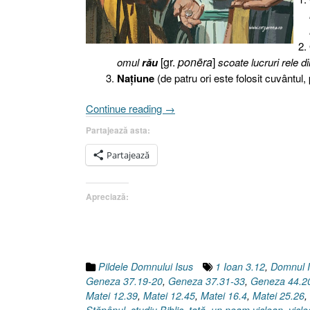
[gr.
ponēra
]
omul
rău
scoate lucruri rele din
Naţiune
(de patru ori este folosit cuvântul
„Pilda
Continue reading
→
talanţilor
Partajează asta:
(II),
Evanghelia
Partajează
după
Matei
Apreciază:
25.26”
Pildele Domnului Isus
1 Ioan 3.12
,
Domnul 
Geneza 37.19-20
,
Geneza 37.31-33
,
Geneza 44.2
Matei 12.39
,
Matei 12.45
,
Matei 16.4
,
Matei 25.26
,