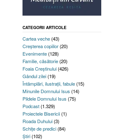
CATEGORII ARTICOLE
Cartea veche
(43)
Creşterea copiilor
(20)
Evenimente
(128)
Familie, căsătorie
(20)
Foaia Creştinului
(426)
Gândul zilei
(19)
Întâmplări, ilustraţii, fabule
(15)
Minunile Domnului Isus
(14)
Pildele Domnului Isus
(75)
Podcast
(1.329)
Proiectele Bisericii
(1)
Roada Duhului
(3)
Schiţe de predici
(84)
Ştiri
(102)