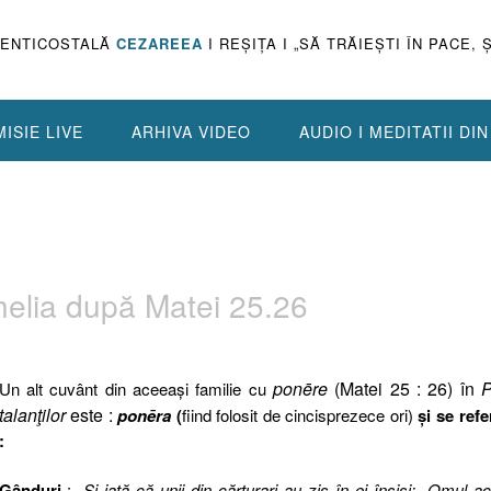
PENTICOSTALĂ
CEZAREEA
I REŞIŢA I „SĂ TRĂIEŞTI ÎN PACE, 
ISIE LIVE
ARHIVA VIDEO
AUDIO I MEDITATII DI
nghelia după Matei 25.26
ponēre
(Matei 25 : 26) în
P
Un alt cuvânt din aceeaşi familie cu
talanţilor
este :
ponēra
(
fiind folosit de cincisprezece ori)
şi se refe
:
Gânduri
: „
Şi iată că unii din cărturari au zis în ei înşişi: „Omul a