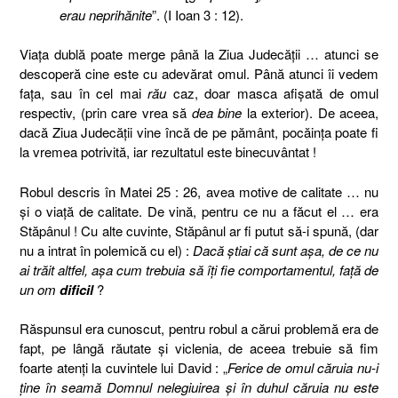
erau neprihănite
”. (I Ioan 3 : 12).
Viaţa dublă poate merge până la Ziua Judecăţii … atunci se
descoperă cine este cu adevărat omul. Până atunci îi vedem
faţa, sau în cel mai
rău
caz, doar masca afişată de omul
respectiv, (prin care vrea să
dea bine
la exterior). De aceea,
dacă Ziua Judecăţii vine încă de pe pământ, pocăinţa poate fi
la vremea potrivită, iar rezultatul este binecuvântat !
Robul descris în Matei 25 : 26, avea motive de calitate … nu
şi o viaţă de calitate. De vină, pentru ce nu a făcut el … era
Stăpânul ! Cu alte cuvinte, Stăpânul ar fi putut să-i spună, (dar
nu a intrat în polemică cu el) :
Dacă ştiai că sunt aşa, de ce nu
ai trăit altfel, aşa cum trebuia să îţi fie comportamentul, faţă de
un om
dificil
?
Răspunsul era cunoscut, pentru robul a cărui problemă era de
fapt, pe lângă răutate şi viclenia, de aceea trebuie să fim
foarte atenţi la cuvintele lui David : „
Ferice de omul căruia nu-i
ţine în seamă Domnul nelegiuirea şi în duhul căruia nu este