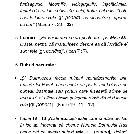
furtişagurile, lăcomiile, vicleşugurile, înşelăciunile,
faptele de ruşine, ochiul rău, hula, trufia, nebunia. Toate
[gr.
ponēra
]
aceste lucruri
rele
ies dinăuntru şi spurcă
pe om
.” (Marcu 7 : 20 –
23
)
Lucrări
: „
Pe voi lumea nu vă poate urî ; pe Mine Mă
urăşte, pentru că mărturisesc despre ea că lucrările ei
[gr.
ponēra
]
sunt
rele
”. (Ioan 7 : 7).
Duhuri necurate
:
„
Şi Dumnezeu făcea minuni nemaipomenite prin
mâinile lui Pavel; până acolo că peste cei bolnavi se
puneau basmale sau şorţuri care fuseseră atinse de
trupul lui, şi-i lăsau bolile şi ieşeau afară din ei duhurile
[gr.
ponēra
]
rele
”. (Fapte 19 : 11 –
12
)
Fapte 19 : 13 „
Nişte exorcişti iudei care umblau din loc
în loc au încercat să cheme Numele Domnului Isus
[gr.
ponēra
]
peste cei ce aveau duhuri
rele
, zicând: