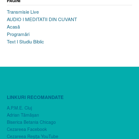
PAGINI
Transmisie Live
AUDIO I MEDITATII DIN CUVANT
Acasă
Programări
Text I Studiu Biblic
LINKURI RECOMANDATE
A.P.M.E. Cluj
Adrian Tămăşan
Biserica Betania Chicago
Cezareea Facebook
Cezareea Reşiţa YouTube