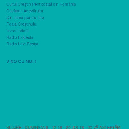
Cultul Creştin Penticostal din România
Cuvântul Adevărului
Din inimă pentru tine
Foaia Creştinului
Izvorul Vieţii
Radio Ekklesia
Radio Levi Reşiţa
VINO CU NOI !
SLUJBE : DUMINICA 9 - 12 18 - 20 JOI 18 - 20 VĂ AȘTEPTĂM