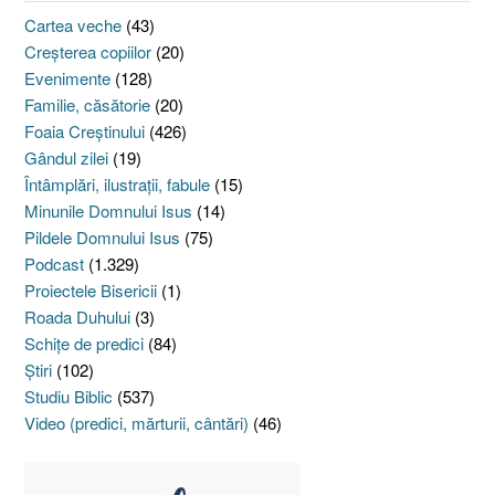
Cartea veche
(43)
Creşterea copiilor
(20)
Evenimente
(128)
Familie, căsătorie
(20)
Foaia Creştinului
(426)
Gândul zilei
(19)
Întâmplări, ilustraţii, fabule
(15)
Minunile Domnului Isus
(14)
Pildele Domnului Isus
(75)
Podcast
(1.329)
Proiectele Bisericii
(1)
Roada Duhului
(3)
Schiţe de predici
(84)
Ştiri
(102)
Studiu Biblic
(537)
Video (predici, mărturii, cântări)
(46)