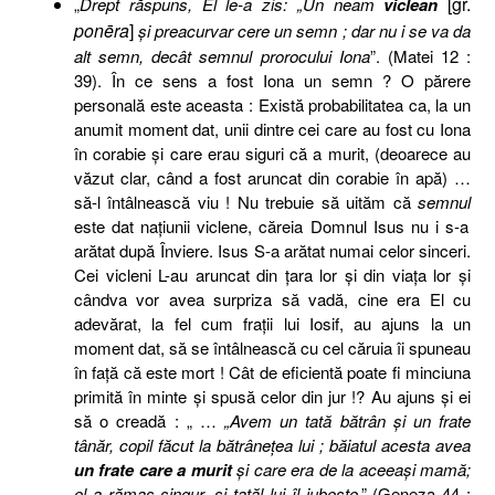
[gr.
„
Drept răspuns, El le-a zis: „Un neam
viclean
ponēra
]
şi preacurvar cere un semn ; dar nu i se va da
alt semn, decât semnul prorocului Iona
”. (Matei 12 :
39). În ce sens a fost Iona un semn ? O părere
personală este aceasta : Există probabilitatea ca, la un
anumit moment dat, unii dintre cei care au fost cu Iona
în corabie şi care erau siguri că a murit, (deoarece au
văzut clar, când a fost aruncat din corabie în apă) …
să-l întâlnească viu ! Nu trebuie să uităm că
semnul
este dat naţiunii viclene, căreia Domnul Isus nu i s-a
arătat după Înviere. Isus S-a arătat numai celor sinceri.
Cei vicleni L-au aruncat din ţara lor şi din viaţa lor şi
cândva vor avea surpriza să vadă, cine era El cu
adevărat, la fel cum fraţii lui Iosif, au ajuns la un
moment dat, să se întâlnească cu cel căruia îi spuneau
în faţă că este mort ! Cât de eficientă poate fi minciuna
primită în minte şi spusă celor din jur !? Au ajuns şi ei
să o creadă : „ …
„Avem un tată bătrân şi un frate
tânăr, copil făcut la bătrâneţea lui ; băiatul acesta avea
un frate care a murit
şi care era de la aceeaşi mamă;
el a rămas singur, şi tatăl lui îl iubeşte
.” (
Geneza 44 :