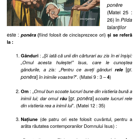
ponēre
(Matei 25 :
26) în
Pilda
talanţilor
este :
ponēra
(
fiind folosit de cincisprezece ori)
şi se referă
la :
Gânduri
: „
Şi iată că unii din cărturari au zis în ei înşişi:
„Omul acesta huleşte!” Isus, care le cunoştea
[gr.
gândurile, a zis: „Pentru ce aveţi gânduri
rele
ponēra
]
în inimile voastre?
”. (Matei 9 : 3 –
4
)
Om
: „
Omul bun scoate lucruri bune din vistieria bună a
[gr.
ponēra
]
inimii lui; dar omul
rău
scoate lucruri rele
din vistieria rea a inimii lui
”. (Matei 12 : 35)
Naţiune
(de patru ori este folosit cuvântul, pentru a
arăta răutatea contemporanilor Domnului Isus) :