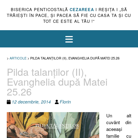
BISERICA PENTICOSTALĂ
CEZAREEA
I REŞIŢA I „SĂ
TRĂIEŞTI ÎN PACE, ŞI PACEA SĂ FIE CU CASA TA ŞI CU
TOT CE ESTE AL TĂU !”
>
ARTICOLE
>
PILDA TALANŢILOR (II), EVANGHELIA DUPĂ MATEI 25.26
Pilda talanţilor (II),
Evanghelia după Matei
25.26
12 decembrie, 2014
Florin
Un alt
cuvânt din
aceeaşi
familie cu