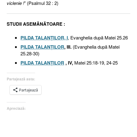
viclenie !
” (Psalmul 32 : 2)
STUDII ASEMĂNĂTOARE :
PILDA TALANŢILOR, I
, Evanghelia după Matei 25.26
PILDA TALANŢILOR
, III.
(Evanghelia după Matei
25.28-30)
PILDA TALANŢILOR
, IV,
Matei 25:18-19, 24-25
Partajează asta:
Partajează
Apreciază: