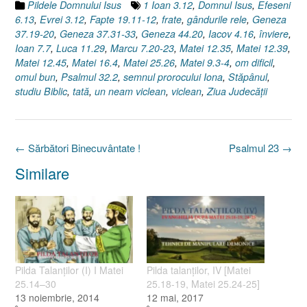
Pildele Domnului Isus
1 Ioan 3.12
,
Domnul Isus
,
Efeseni
6.13
,
Evrei 3.12
,
Fapte 19.11-12
,
frate
,
gândurile rele
,
Geneza
37.19-20
,
Geneza 37.31-33
,
Geneza 44.20
,
Iacov 4.16
,
înviere
,
Ioan 7.7
,
Luca 11.29
,
Marcu 7.20-23
,
Matei 12.35
,
Matei 12.39
,
Matei 12.45
,
Matei 16.4
,
Matei 25.26
,
Matei 9.3-4
,
om dificil
,
omul bun
,
Psalmul 32.2
,
semnul prorocului Iona
,
Stăpânul
,
studiu Biblic
,
tată
,
un neam viclean
,
viclean
,
Ziua Judecăţii
Post
←
Sărbători Binecuvântate !
Psalmul 23
→
navigation
Similare
Pilda Talanţilor (I) I Matei
Pilda talanţilor, IV [Matei
25.14–30
25.18-19, Matei 25.24-25]
13 noiembrie, 2014
12 mai, 2017