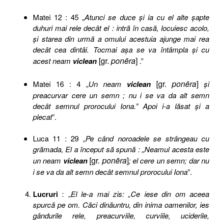
Matei 12 : 45 „
Atunci se duce şi ia cu el alte şapte
duhuri mai rele decât el : intră în casă, locuiesc acolo,
şi starea din urmă a omului acestuia ajunge mai rea
decât cea dintâi. Tocmai aşa se va întâmpla şi cu
[gr.
ponēra
]
acest neam
viclean
.”
[gr.
ponēra
]
Matei 16 : 4 „
Un neam
viclean
şi
preacurvar cere un semn ; nu i se va da alt semn
decât semnul prorocului Iona.” Apoi i-a lăsat şi a
plecat
”.
Luca 11 : 29 „
Pe când noroadele se strângeau cu
grămada, El a început să spună : „Neamul acesta este
[gr.
ponēra
]
un neam
viclean
; el cere un semn; dar nu
i se va da alt semn decât semnul prorocului Iona
”.
Lucruri
: „
El le-a mai zis: „Ce iese din om aceea
spurcă pe om. Căci dinăuntru, din inima oamenilor, ies
gândurile rele, preacurviile, curviile, uciderile,