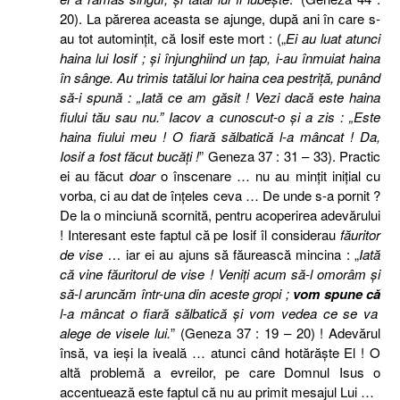
20
). La părerea aceasta se ajunge, după ani în care s-
au tot autominţit, că Iosif este mort : („
Ei au luat atunci
haina lui Iosif ; şi înjunghiind un ţap, i-au înmuiat haina
în sânge. Au trimis tatălui lor haina cea pestriţă, punând
să-i spună : „Iată ce am găsit ! Vezi dacă este haina
fiului tău sau nu.” Iacov a cunoscut-o şi a zis : „Este
haina fiului meu ! O fiară sălbatică l-a mâncat ! Da,
Iosif a fost făcut bucăţi !
” Geneza 37 : 31 – 33). Practic
ei au făcut
doar
o înscenare … nu au minţit iniţial cu
vorba, ci au dat de înţeles ceva … De unde s-a pornit ?
De la o minciună scornită, pentru acoperirea adevărului
! Interesant este faptul că pe Iosif îl considerau
făuritor
de vise …
iar ei au ajuns să făurească mincina
: „
Iată
că vine făuritorul de vise ! Veniţi acum să-l omorâm şi
să-l aruncăm într-una din aceste gropi ;
vom spune că
l-a mâncat o fiară sălbatică şi vom vedea ce se va
alege de visele lui.
” (Geneza 37 : 19 – 20) ! Adevărul
însă, va ieşi la iveală … atunci când hotărăşte El ! O
altă problemă a evreilor, pe care Domnul Isus o
accentuează este faptul că nu au primit mesajul Lui …