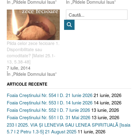
În „Pildele Domnului Isus”
În „Pildele Domnului Isus”
Pilda celor zece fecioare 1.
Disponibilitate sau
comoditate? [Matei 25.1-
13, 5.38-48]
7 iulie, 2014
În „Pildele Domnului Isus”
ARTICOLE RECENTE
Foaia Creștinului Nr. 554 I D. 21 Iunie 2026
21 iunie, 2026
Foaia Creștinului Nr. 553 I D. 14 Iunie 2026
14 iunie, 2026
Foaia Creștinului Nr. 552 I D. 7 Iunie 2026
13 iunie, 2026
Foaia Creștinului Nr. 551 I D. 31 Mai 2026
13 iunie, 2026
233 I 2025. VIA ȘI LENEVIA SAU LENEA SPIRITUALĂ [Isaia
5.7 I 2 Petru 1.3-5] 21 August 2025
11 iunie, 2026