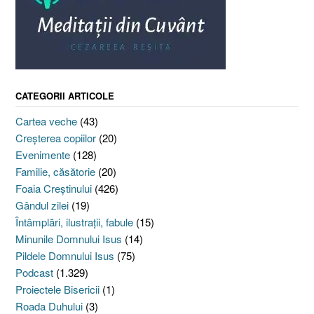
CATEGORII ARTICOLE
Cartea veche
(43)
Creşterea copiilor
(20)
Evenimente
(128)
Familie, căsătorie
(20)
Foaia Creştinului
(426)
Gândul zilei
(19)
Întâmplări, ilustraţii, fabule
(15)
Minunile Domnului Isus
(14)
Pildele Domnului Isus
(75)
Podcast
(1.329)
Proiectele Bisericii
(1)
Roada Duhului
(3)