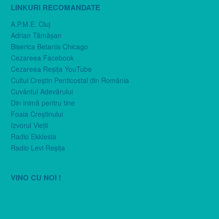
LINKURI RECOMANDATE
A.P.M.E. Cluj
Adrian Tămăşan
Biserica Betania Chicago
Cezareea Facebook
Cezareea Reşiţa YouTube
Cultul Creştin Penticostal din România
Cuvântul Adevărului
Din inimă pentru tine
Foaia Creştinului
Izvorul Vieţii
Radio Ekklesia
Radio Levi Reşiţa
VINO CU NOI !