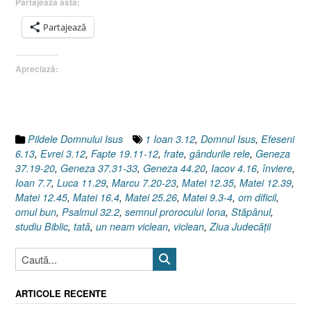
Partajează asta:
(II),
Evanghelia
Partajează
după
Matei
Apreciază:
25.26”
Pildele Domnului Isus
1 Ioan 3.12
,
Domnul Isus
,
Efeseni
6.13
,
Evrei 3.12
,
Fapte 19.11-12
,
frate
,
gândurile rele
,
Geneza
37.19-20
,
Geneza 37.31-33
,
Geneza 44.20
,
Iacov 4.16
,
înviere
,
Ioan 7.7
,
Luca 11.29
,
Marcu 7.20-23
,
Matei 12.35
,
Matei 12.39
,
Matei 12.45
,
Matei 16.4
,
Matei 25.26
,
Matei 9.3-4
,
om dificil
,
omul bun
,
Psalmul 32.2
,
semnul prorocului Iona
,
Stăpânul
,
studiu Biblic
,
tată
,
un neam viclean
,
viclean
,
Ziua Judecăţii
ARTICOLE RECENTE