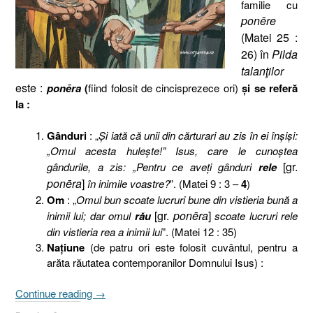
familie cu
ponēre
(Matei 25 :
26) în
Pilda
talanţilor
este :
ponēra
(
fiind folosit de cincisprezece ori)
şi se referă
la :
Gânduri
: „
Şi iată că unii din cărturari au zis în ei înşişi:
„Omul acesta huleşte!” Isus, care le cunoştea
[gr.
gândurile, a zis: „Pentru ce aveţi gânduri
rele
ponēra
]
în inimile voastre?
”. (Matei 9 : 3 –
4
)
Om
: „
Omul bun scoate lucruri bune din vistieria bună a
[gr.
ponēra
]
inimii lui; dar omul
rău
scoate lucruri rele
din vistieria rea a inimii lui
”. (Matei 12 : 35)
Naţiune
(de patru ori este folosit cuvântul, pentru a
arăta răutatea contemporanilor Domnului Isus) :
„Pilda
Continue reading
→
talanţilor