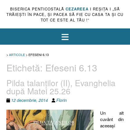
BISERICA PENTICOSTALĂ
CEZAREEA
I REŞIŢA I „SĂ
TRĂIEŞTI ÎN PACE, ŞI PACEA SĂ FIE CU CASA TA ŞI CU
TOT CE ESTE AL TĂU !”
>
ARTICOLE
>
EFESENI 6.13
Etichetă:
Efeseni 6.13
Pilda talanţilor (II), Evanghelia
după Matei 25.26
12 decembrie, 2014
Florin
Un alt
cuvânt din
aceeaşi