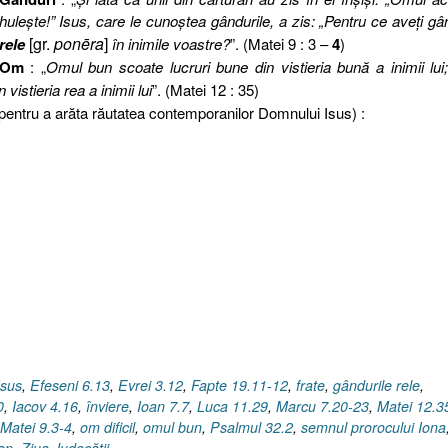
huleşte!” Isus, care le cunoştea gândurile, a zis: „Pentru ce aveţi gâ
[gr.
ponēra
]
rele
în inimile voastre?
”. (Matei 9 : 3 –
4
)
Om
: „
Omul bun scoate lucruri bune din vistieria bună a inimii lui
 vistieria rea a inimii lui
”. (Matei 12 : 35)
, pentru a arăta răutatea contemporanilor Domnului Isus) :
Isus
,
Efeseni 6.13
,
Evrei 3.12
,
Fapte 19.11-12
,
frate
,
gândurile rele
,
0
,
Iacov 4.16
,
înviere
,
Ioan 7.7
,
Luca 11.29
,
Marcu 7.20-23
,
Matei 12.3
Matei 9.3-4
,
om dificil
,
omul bun
,
Psalmul 32.2
,
semnul prorocului Iona