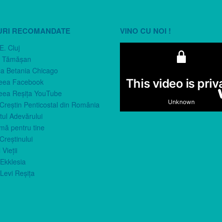
URI RECOMANDATE
VINO CU NOI !
E. Cluj
n Tămăşan
ca Betania Chicago
eea Facebook
eea Reşiţa YouTube
 Creştin Penticostal din România
ul Adevărului
imă pentru tine
Creştinului
 Vieţii
Ekklesia
Levi Reşiţa