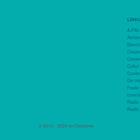
LINK
A.P.M.
Adria
Biseri
Cezar
Cezar
Cultul
Cuvânt
Din in
Foaia 
Izvorul
Radio 
Radio 
© 2012 - 2024 by Cezareea