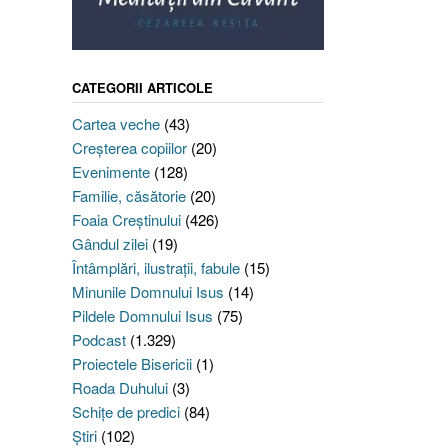
CATEGORII ARTICOLE
Cartea veche
(43)
Creşterea copiilor
(20)
Evenimente
(128)
Familie, căsătorie
(20)
Foaia Creştinului
(426)
Gândul zilei
(19)
Întâmplări, ilustraţii, fabule
(15)
Minunile Domnului Isus
(14)
Pildele Domnului Isus
(75)
Podcast
(1.329)
Proiectele Bisericii
(1)
Roada Duhului
(3)
Schiţe de predici
(84)
Ştiri
(102)