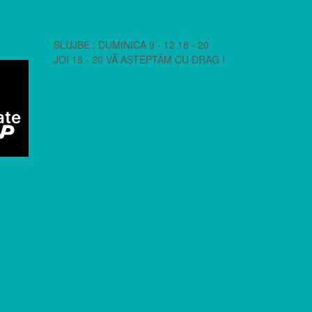
SLUJBE : DUMINICA 9 - 12 18 - 20
JOI 18 - 20 VĂ AȘTEPTĂM CU DRAG !