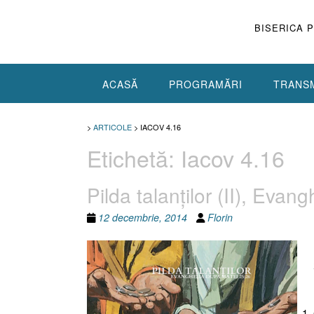
Skip
to
BISERICA 
content
ACASĂ
PROGRAMĂRI
TRANSM
>
ARTICOLE
>
IACOV 4.16
Etichetă:
Iacov 4.16
Pilda talanţilor (II), Eva
12 decembrie, 2014
Florin