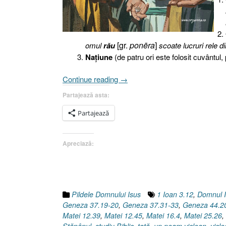
[gr.
ponēra
]
omul
rău
scoate lucruri rele din
Naţiune
(de patru ori este folosit cuvântul
„Pilda
Continue reading
→
talanţilor
Partajează asta:
(II),
Evanghelia
Partajează
după
Matei
Apreciază:
25.26”
Pildele Domnului Isus
1 Ioan 3.12
,
Domnul 
Geneza 37.19-20
,
Geneza 37.31-33
,
Geneza 44.2
Matei 12.39
,
Matei 12.45
,
Matei 16.4
,
Matei 25.26
,