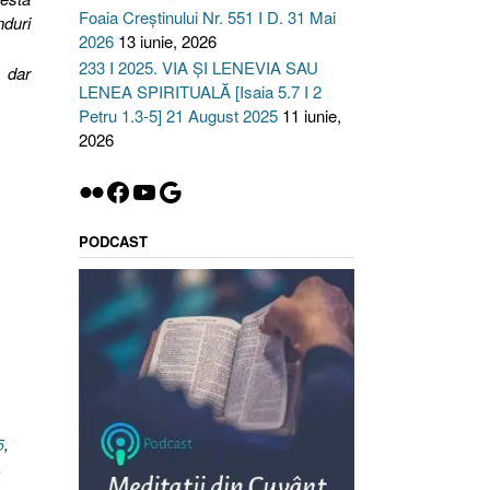
Foaia Creștinului Nr. 551 I D. 31 Mai
nduri
2026
13 iunie, 2026
233 I 2025. VIA ȘI LENEVIA SAU
; dar
LENEA SPIRITUALĂ [Isaia 5.7 I 2
Petru 1.3-5] 21 August 2025
11 iunie,
2026
Flickr
Facebook
YouTube
Google
PODCAST
5
,
,