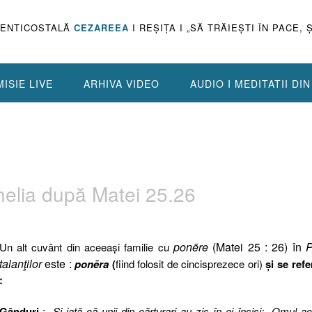
PENTICOSTALĂ
CEZAREEA
I REŞIŢA I „SĂ TRĂIEŞTI ÎN PACE, 
ISIE LIVE
ARHIVA VIDEO
AUDIO I MEDITATII DI
nghelia după Matei 25.26
ponēre
(Matei 25 : 26) în
P
Un alt cuvânt din aceeaşi familie cu
talanţilor
este :
ponēra
(
fiind folosit de cincisprezece ori)
şi se refe
:
Gânduri
: „
Şi iată că unii din cărturari au zis în ei înşişi: „Omul a