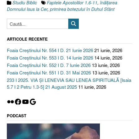
Studiu Biblic
Faptele Apostolilor 1.6-11
,
înălţarea
mea
Domnului Isus la Cer
,
primirea botezului în Duhul Sfânt
[Fapte
1.6-
11]”
ARTICOLE RECENTE
Foaia Creștinului Nr. 554 I D. 21 Iunie 2026
21 iunie, 2026
Foaia Creștinului Nr. 553 I D. 14 Iunie 2026
14 iunie, 2026
Foaia Creștinului Nr. 552 I D. 7 Iunie 2026
13 iunie, 2026
Foaia Creștinului Nr. 551 I D. 31 Mai 2026
13 iunie, 2026
233 I 2025. VIA ȘI LENEVIA SAU LENEA SPIRITUALĂ [Isaia
5.7 I 2 Petru 1.3-5] 21 August 2025
11 iunie, 2026
Flickr
Facebook
YouTube
Google
PODCAST