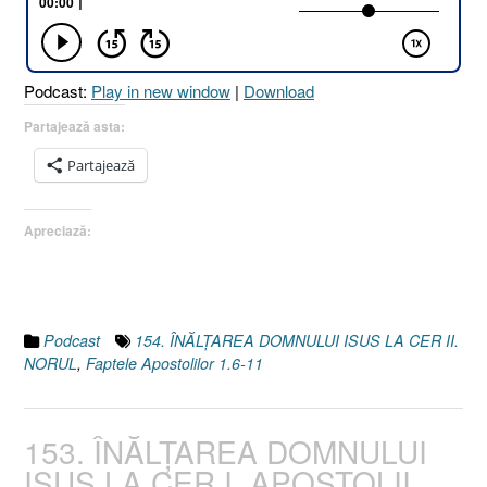
NORUL
[Faptele
Apostolilor
Podcast:
Play in new window
|
Download
1.6-
11]”
Partajează asta:
Partajează
Apreciază:
Podcast
154. ÎNĂLŢAREA DOMNULUI ISUS LA CER II.
NORUL
,
Faptele Apostolilor 1.6-11
153. ÎNĂLŢAREA DOMNULUI
ISUS LA CER I. APOSTOLII