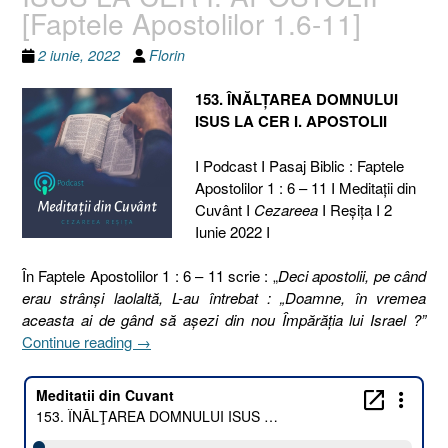
[Faptele Apostolilor 1.6-11]
2 iunie, 2022
Florin
153. ÎNĂLŢAREA DOMNULUI
ISUS LA CER I. APOSTOLII
I Podcast I Pasaj Biblic : Faptele
Apostolilor 1 : 6 – 11 I Meditaţii din
Cuvânt I
Cezareea
I Reşiţa I 2
Iunie 2022 I
În Faptele Apostolilor 1 : 6 – 11 scrie : „
Deci apostolii, pe când
erau strânşi laolaltă, L-au întrebat : „Doamne, în vremea
aceasta ai de gând să aşezi din nou Împărăţia lui Israel ?”
„153.
Continue reading
→
ÎNĂLŢAREA
DOMNULUI
ISUS
LA