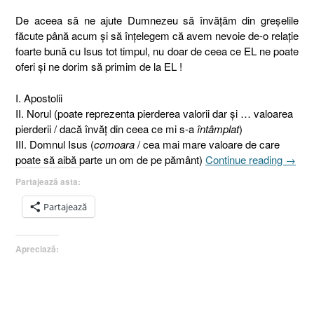
De aceea să ne ajute Dumnezeu să învăţăm din greşelile
făcute până acum şi să înţelegem că avem nevoie de-o relaţie
foarte bună cu Isus tot timpul, nu doar de ceea ce EL ne poate
oferi şi ne dorim să primim de la EL !
I. Apostolii
II. Norul (poate reprezenta pierderea valorii dar şi … valoarea
pierderii / dacă învăţ din ceea ce mi s-a
întâmplat
)
III. Domnul Isus (
comoara
/ cea mai mare valoare de care
„Înălţ
poate să aibă parte un om de pe pământ)
Continue reading
→
Domnu
Partajează asta:
Isus
la
Partajează
Cer
sau
Apreciază:
Valoa
norulu
(pierde
din
viaţa