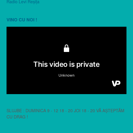
Radio Levi Reşiţa
VINO CU NOI !
SLUJBE : DUMINICA 9 - 12 18 - 20 JOI 18 - 20 VĂ AȘTEPTĂM
CU DRAG !