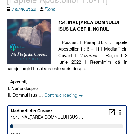
3 iunie, 2022
Florin
154. ÎNĂLŢAREA DOMNULUI
ISUS LA CER II. NORUL
I Podcast I Pasaj Biblic : Faptele
Apostolilor 1 : 6 – 11 I Meditaţii din
Cuvânt I
Cezareea
I Reşiţa I 3
Iunie 2022 I Reamintim că în
pasajul amintit mai sus este scris despre :
I. Apostoli,
II. Nor şi despre
„154.
III. Domnul Isus …
Continue reading
→
ÎNĂLŢAREA
DOMNULUI
ISUS
LA
CER
II.