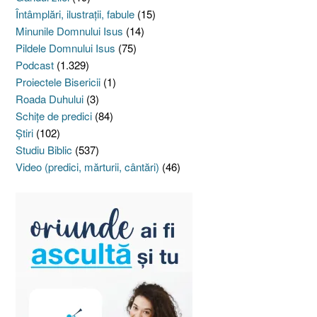
Întâmplări, ilustraţii, fabule
(15)
Minunile Domnului Isus
(14)
Pildele Domnului Isus
(75)
Podcast
(1.329)
Proiectele Bisericii
(1)
Roada Duhului
(3)
Schiţe de predici
(84)
Ştiri
(102)
Studiu Biblic
(537)
Video (predici, mărturii, cântări)
(46)