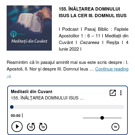
155. ÎNĂLŢAREA DOMNULUI
ISUS LA CER III. DOMNUL ISUS
I Podcast I Pasaj Biblic : Faptele
Apostolilor 1 : 6 – 11 I Meditaţii din
Cuvânt I
Cezareea
I Reşiţa I 4
Iunie 2022 I
Reamintim că în pasajul amintit mai sus este scris despre : I.
Apostoli, II. Nor şi despre III. Domnul Isus …
Continue reading
„155.
→
ÎNĂLŢAREA
DOMNULUI
ISUS
LA
CER
III.
DOMNUL
ISUS
[Faptele