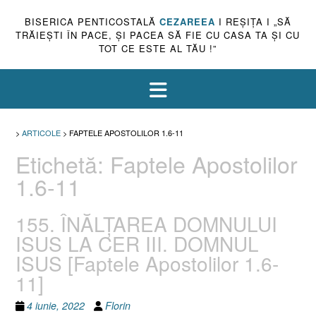
BISERICA PENTICOSTALĂ
CEZAREEA
I REŞIŢA I „SĂ
TRĂIEŞTI ÎN PACE, ŞI PACEA SĂ FIE CU CASA TA ŞI CU
TOT CE ESTE AL TĂU !”
>
ARTICOLE
>
FAPTELE APOSTOLILOR 1.6-11
Etichetă:
Faptele Apostolilor
1.6-11
155. ÎNĂLŢAREA DOMNULUI
ISUS LA CER III. DOMNUL
ISUS [Faptele Apostolilor 1.6-
11]
4 iunie, 2022
Florin