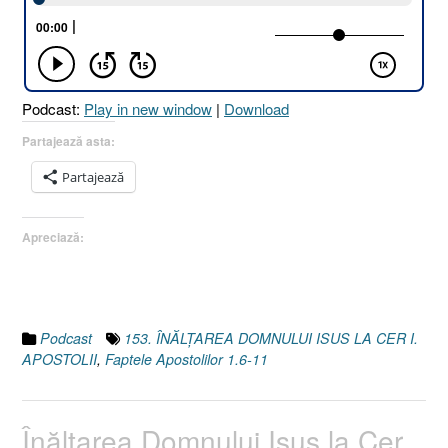
CER
I.
APOSTOLII
[Faptele
Apostolilor
Podcast:
Play in new window
|
Download
1.6-
11]”
Partajează asta:
Partajează
Apreciază:
Podcast
153. ÎNĂLŢAREA DOMNULUI ISUS LA CER I.
APOSTOLII
,
Faptele Apostolilor 1.6-11
Înălţarea Domnului Isus la Cer