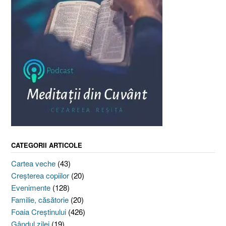
CATEGORII ARTICOLE
Cartea veche
(43)
Creşterea copiilor
(20)
Evenimente
(128)
Familie, căsătorie
(20)
Foaia Creştinului
(426)
Gândul zilei
(19)