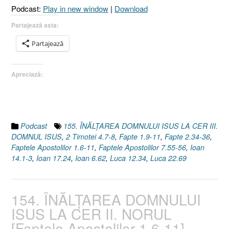
Podcast:
Play in new window
|
Download
Apostolilor
1.6-
Partajează asta:
11]”
Partajează
Apreciază:
Podcast
155. ÎNĂLŢAREA DOMNULUI ISUS LA CER III.
DOMNUL ISUS
,
2 Timotei 4.7-8
,
Fapte 1.9-11
,
Fapte 2.34-36
,
Faptele Apostolilor 1.6-11
,
Faptele Apostolilor 7.55-56
,
Ioan
14.1-3
,
Ioan 17.24
,
Ioan 6.62
,
Luca 12.34
,
Luca 22.69
154. ÎNĂLŢAREA DOMNULUI
ISUS LA CER II. NORUL
[Faptele Apostolilor 1.6-11]