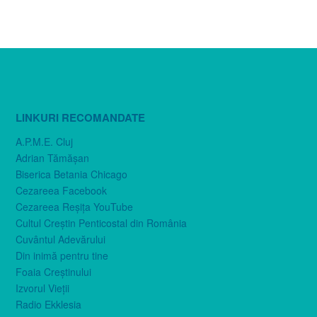
LINKURI RECOMANDATE
A.P.M.E. Cluj
Adrian Tămăşan
Biserica Betania Chicago
Cezareea Facebook
Cezareea Reşiţa YouTube
Cultul Creştin Penticostal din România
Cuvântul Adevărului
Din inimă pentru tine
Foaia Creştinului
Izvorul Vieţii
Radio Ekklesia