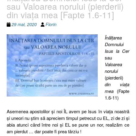
sau Valoarea norului (pierderii)
din viaţa mea [Fapte 1.6-11]
29 mai, 2020
Florin
Înălţarea
Domnului
Isus la Cer
sau
Valoarea
norului
(pierderii)
din viaţa
mea
(Fapte
1.6-11)
Asemenea apostolilor şi noi ÎL avem pe Isus în viaţa noastră
şi uneori nu ştim să apreciem timpul petrecut cu EL, zi de zi şi
abia atunci când între noi şi EL se pune un nor, realizăm ce
am pierdut … dar poate fi prea târziu !