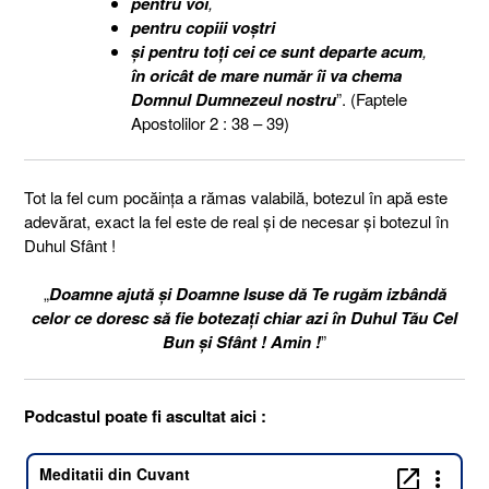
pentru voi
,
pentru copiii voştri
şi
pentru toţi cei ce sunt departe acum
,
în oricât de mare număr îi va chema
Domnul Dumnezeul nostru
”. (Faptele
Apostolilor 2 : 38 – 39)
Tot la fel cum pocăinţa a rămas valabilă, botezul în apă este
adevărat, exact la fel este de real şi de necesar şi botezul în
Duhul Sfânt !
„
Doamne ajută şi Doamne Isuse dă Te rugăm izbândă
celor ce doresc să fie botezaţi chiar azi în Duhul Tău Cel
Bun şi Sfânt ! Amin !
”
Podcastul poate fi ascultat aici :