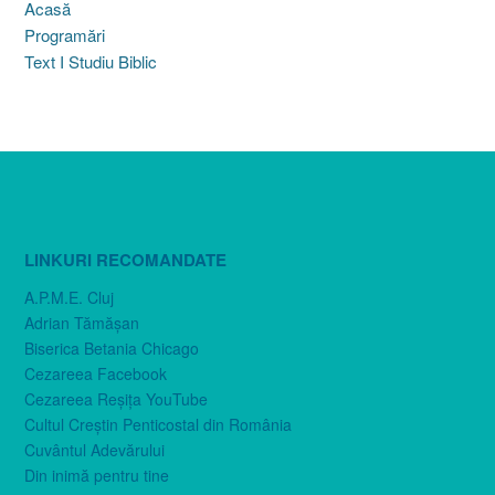
Acasă
Programări
Text I Studiu Biblic
LINKURI RECOMANDATE
A.P.M.E. Cluj
Adrian Tămăşan
Biserica Betania Chicago
Cezareea Facebook
Cezareea Reşiţa YouTube
Cultul Creştin Penticostal din România
Cuvântul Adevărului
Din inimă pentru tine