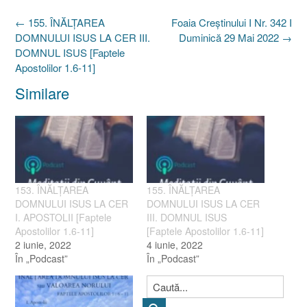
Post
←
155. ÎNĂLŢAREA
Foaia Creştinului I Nr. 342 I
navigation
DOMNULUI ISUS LA CER III.
Duminică 29 Mai 2022
→
DOMNUL ISUS [Faptele
Apostolilor 1.6-11]
Similare
153. ÎNĂLŢAREA
155. ÎNĂLŢAREA
DOMNULUI ISUS LA CER
DOMNULUI ISUS LA CER
I. APOSTOLII [Faptele
III. DOMNUL ISUS
Apostolilor 1.6-11]
[Faptele Apostolilor 1.6-11]
2 iunie, 2022
4 iunie, 2022
În „Podcast”
În „Podcast”