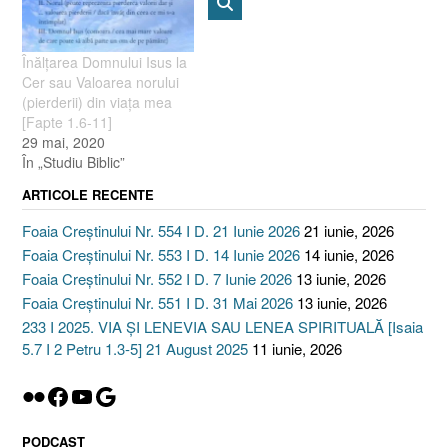
Înălţarea Domnului Isus la
Cer sau Valoarea norului
(pierderii) din viaţa mea
[Fapte 1.6-11]
29 mai, 2020
În „Studiu Biblic”
ARTICOLE RECENTE
Foaia Creștinului Nr. 554 I D. 21 Iunie 2026
21 iunie, 2026
Foaia Creștinului Nr. 553 I D. 14 Iunie 2026
14 iunie, 2026
Foaia Creștinului Nr. 552 I D. 7 Iunie 2026
13 iunie, 2026
Foaia Creștinului Nr. 551 I D. 31 Mai 2026
13 iunie, 2026
233 I 2025. VIA ȘI LENEVIA SAU LENEA SPIRITUALĂ [Isaia
5.7 I 2 Petru 1.3-5] 21 August 2025
11 iunie, 2026
Flickr
Facebook
YouTube
Google
PODCAST