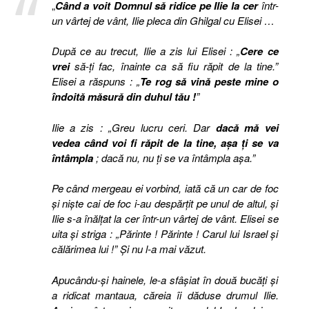
„
Când
a voit Domnul să ridice pe Ilie la cer
într-
un vârtej de vânt, Ilie pleca din Ghilgal cu Elisei …
După ce au trecut, Ilie a zis lui Elisei : „
Cere ce
vrei
să-ţi fac, înainte ca să fiu răpit de la tine.”
Elisei a răspuns : „
Te rog să vină peste mine o
îndoită măsură din duhul tău !
”
Ilie a zis : „Greu lucru ceri. Dar
dacă mă vei
vedea când voi fi răpit de la tine, aşa ţi se va
întâmpla
; dacă nu, nu ţi se va întâmpla aşa.”
Pe când mergeau ei vorbind, iată că un car de foc
şi nişte cai de foc i-au despărţit pe unul de altul, şi
Ilie s-a înălţat la cer într-un vârtej de vânt. Elisei se
uita şi striga : „Părinte ! Părinte ! Carul lui Israel şi
călărimea lui !” Şi nu l-a mai văzut.
Apucându-şi hainele, le-a sfâşiat în două bucăţi şi
a ridicat mantaua, căreia îi dăduse drumul Ilie.