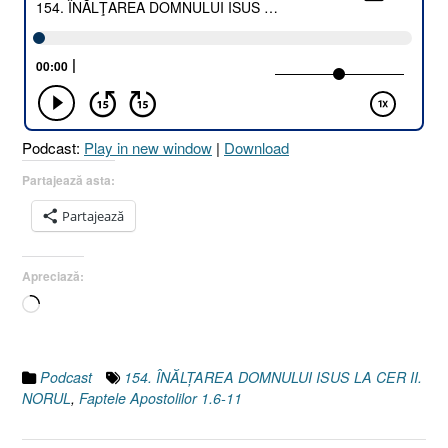
Podcast:
Play in new window
|
Download
Partajează asta:
Partajează
Apreciază:
Încarc...
Podcast
154. ÎNĂLŢAREA DOMNULUI ISUS LA CER II.
NORUL
,
Faptele Apostolilor 1.6-11