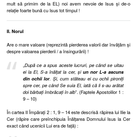
mult să primim de la EL) noi avem nevoie de Isus şi de-o
relaţie foarte bună cu Isus tot timpul !
II. Norul
Are o mare valoare (reprezintă pierderea valorii dar învăţăm şi
despre valoarea pierderii / a însingurării) !
„
După ce a spus aceste lucruri, pe când se uitau
ei la El, S-a înălţat la cer, şi
un nor L-a ascuns
din ochii lor
. Şi, cum stăteau ei cu ochii pironiţi
spre cer, pe când Se suia El, iată că li s-au arătat
doi bărbaţi îmbrăcaţi în alb
”. (Faptele Apostolilor 1 :
9 – 10)
În cartea II Împăraţi 2 : 1, 9 – 14 este descrisă răpirea lui Ilie la
Cer (răpire care preînchipuia Înălţarea Domnului Isus la Cer
exact când ucenicii Lui era de faţă) :