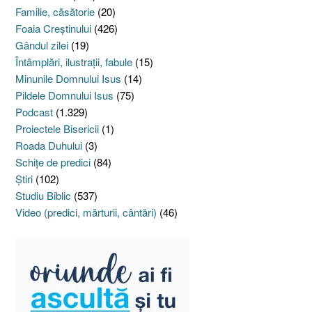
Familie, căsătorie
(20)
Foaia Creştinului
(426)
Gândul zilei
(19)
Întâmplări, ilustraţii, fabule
(15)
Minunile Domnului Isus
(14)
Pildele Domnului Isus
(75)
Podcast
(1.329)
Proiectele Bisericii
(1)
Roada Duhului
(3)
Schiţe de predici
(84)
Ştiri
(102)
Studiu Biblic
(537)
Video (predici, mărturii, cântări)
(46)