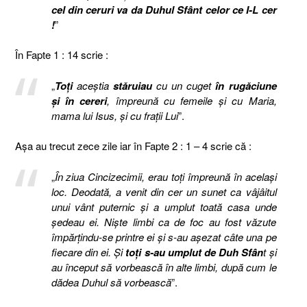
cel din ceruri va da Duhul Sfânt celor ce I-L cer
!
”
În Fapte 1 : 14 scrie :
„
Toţi
aceştia
stăruiau
cu un cuget
în rugăciune
şi în cereri
, împreună cu femeile şi cu Maria,
mama lui Isus, şi cu fraţii Lui
”.
Aşa au trecut zece zile iar în Fapte 2 : 1 – 4 scrie că :
„
În ziua Cincizecimii, erau toţi împreună în acelaşi
loc. Deodată, a venit din cer un sunet ca vâjâitul
unui vânt puternic şi a umplut toată casa unde
şedeau ei. Nişte limbi ca de foc au fost văzute
împărţindu-se printre ei şi s-au aşezat câte una pe
fiecare din ei. Şi
toţi s-au umplut de Duh Sfân
t şi
au început să vorbească în alte limbi, după cum le
dădea Duhul să vorbească
”.