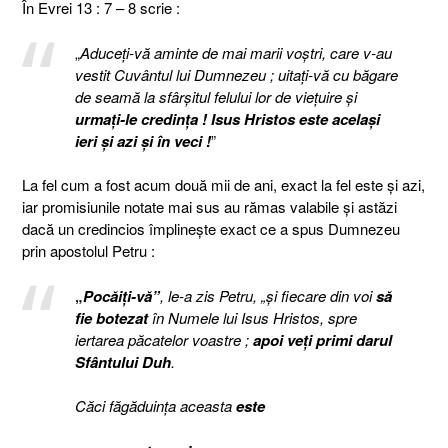
În Evrei 13 : 7 – 8 scrie :
„
Aduceţi-vă aminte de mai marii voştri, care v-au
vestit Cuvântul lui Dumnezeu ; uitaţi-vă cu băgare
de seamă la sfârşitul felului lor de vieţuire şi
urmaţi-le credinţa ! Isus Hristos este acelaşi
ieri şi azi şi în veci !
”
La fel cum a fost acum două mii de ani, exact la fel este şi azi,
iar promisiunile notate mai sus au rămas valabile şi astăzi
dacă un credincios împlineşte exact ce a spus Dumnezeu
prin apostolul Petru :
„
Pocăiţi-vă”
, le-a zis Petru, „şi fiecare din voi
să
fie botezat
în Numele lui Isus Hristos, spre
iertarea păcatelor voastre ;
apoi veţi primi darul
Sfântului Duh
.
Căci făgăduinţa aceasta
este