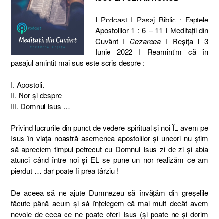
I Podcast I Pasaj Biblic : Faptele
Apostolilor 1 : 6 – 11 I Meditaţii din
Cuvânt I
Cezareea
I Reşiţa I 3
Iunie 2022 I Reamintim că în
pasajul amintit mai sus este scris despre :
I. Apostoli,
II. Nor şi despre
III. Domnul Isus …
Privind lucrurile din punct de vedere spiritual şi noi ÎL avem pe
Isus în viaţa noastră asemenea apostolilor şi uneori nu ştim
să apreciem timpul petrecut cu Domnul Isus zi de zi şi abia
atunci când între noi şi EL se pune un nor realizăm ce am
pierdut … dar poate fi prea târziu !
De aceea să ne ajute Dumnezeu să învăţăm din greşelile
făcute până acum şi să înţelegem că mai mult decât avem
nevoie de ceea ce ne poate oferi Isus (şi poate ne şi dorim