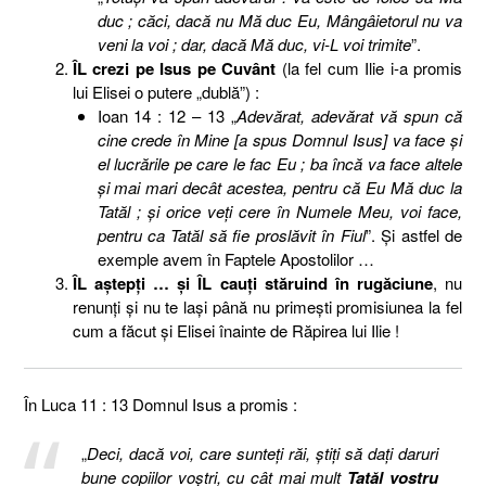
duc ; căci, dacă nu Mă duc Eu, Mângâietorul nu va
veni la voi ; dar, dacă Mă duc, vi-L voi trimite
”.
ÎL crezi pe Isus pe Cuvânt
(la fel cum Ilie i-a promis
lui Elisei o putere „dublă”) :
Ioan 14 : 12 – 13 „
Adevărat, adevărat vă spun că
cine crede în Mine [a spus Domnul Isus] va face şi
el lucrările pe care le fac Eu ; ba încă va face altele
şi mai mari decât acestea, pentru că Eu Mă duc la
Tatăl ; şi orice veţi cere în Numele Meu, voi face,
pentru ca Tatăl să fie proslăvit în Fiul
”. Şi astfel de
exemple avem în Faptele Apostolilor …
ÎL aştepţi … şi ÎL cauţi stăruind în rugăciune
, nu
renunţi şi nu te laşi până nu primeşti promisiunea la fel
cum a făcut şi Elisei înainte de Răpirea lui Ilie !
În Luca 11 : 13 Domnul Isus a promis :
„
Deci, dacă voi, care sunteţi răi, ştiţi să daţi daruri
bune copiilor voştri, cu cât mai mult
Tatăl vostru