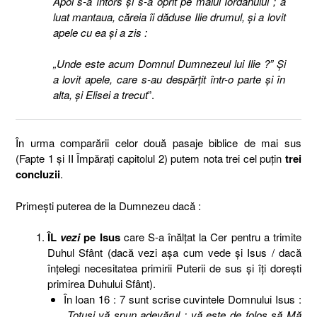
Apoi s-a întors şi s-a oprit pe malul Iordanului ; a
luat mantaua, căreia îi dăduse Ilie drumul, şi a lovit
apele cu ea şi a zis :
„Unde este acum Domnul Dumnezeul lui Ilie ?” Şi
a lovit apele, care s-au despărţit într-o parte şi în
alta, şi Elisei a trecut
”.
În urma comparării celor două pasaje biblice de mai sus
(Fapte 1 şi II Împăraţi capitolul 2) putem nota trei cel puţin
trei
concluzii
.
Primeşti puterea de la Dumnezeu dacă :
ÎL
vezi
pe Isus
care S-a înălţat la Cer pentru a trimite
Duhul Sfânt (dacă vezi aşa cum vede şi Isus / dacă
înţelegi necesitatea primirii Puterii de sus şi îţi doreşti
primirea Duhului Sfânt).
În Ioan 16 : 7 sunt scrise cuvintele Domnului Isus :
„
Totuşi vă spun adevărul : vă este de folos să Mă