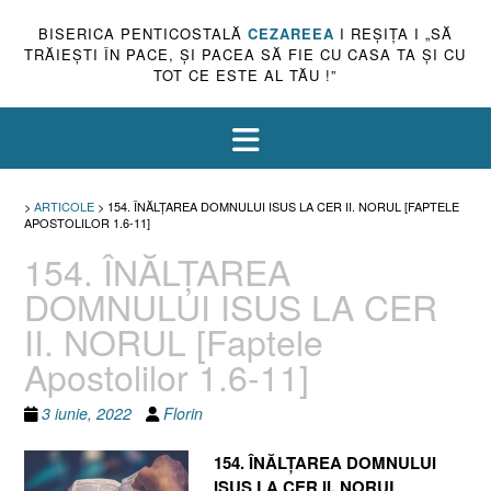
BISERICA PENTICOSTALĂ
CEZAREEA
I REŞIŢA I „SĂ
TRĂIEŞTI ÎN PACE, ŞI PACEA SĂ FIE CU CASA TA ŞI CU
TOT CE ESTE AL TĂU !”
>
ARTICOLE
>
154. ÎNĂLŢAREA DOMNULUI ISUS LA CER II. NORUL [FAPTELE
APOSTOLILOR 1.6-11]
154. ÎNĂLŢAREA
DOMNULUI ISUS LA CER
II. NORUL [Faptele
Apostolilor 1.6-11]
3 iunie, 2022
Florin
154. ÎNĂLŢAREA DOMNULUI
ISUS LA CER II. NORUL