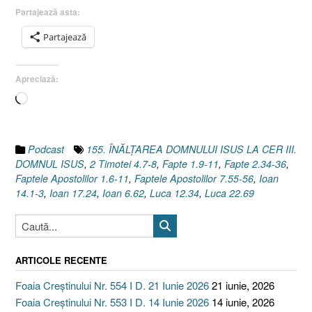
1.6-
Partajează asta:
11]”
Partajează
Apreciază:
Încarc...
Podcast
155. ÎNĂLŢAREA DOMNULUI ISUS LA CER III.
DOMNUL ISUS
,
2 Timotei 4.7-8
,
Fapte 1.9-11
,
Fapte 2.34-36
,
Faptele Apostolilor 1.6-11
,
Faptele Apostolilor 7.55-56
,
Ioan
14.1-3
,
Ioan 17.24
,
Ioan 6.62
,
Luca 12.34
,
Luca 22.69
ARTICOLE RECENTE
Foaia Creștinului Nr. 554 I D. 21 Iunie 2026
21 iunie, 2026
Foaia Creștinului Nr. 553 I D. 14 Iunie 2026
14 iunie, 2026