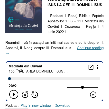
ISUS LA CER III. DOMNUL ISUS
I Podcast I Pasaj Biblic : Faptele
Apostolilor 1 : 6 – 11 I Meditaţii din
Cuvânt I
Cezareea
I Reşiţa I 4
Iunie 2022 I
Reamintim că în pasajul amintit mai sus este scris despre : I.
Apostoli, II. Nor şi despre III. Domnul Isus …
Continue reading
„155.
→
ÎNĂLŢAREA
DOMNULUI
ISUS
LA
CER
III.
DOMNUL
ISUS
[Faptele
Podcast:
Play in new window
|
Download
Apostolilor