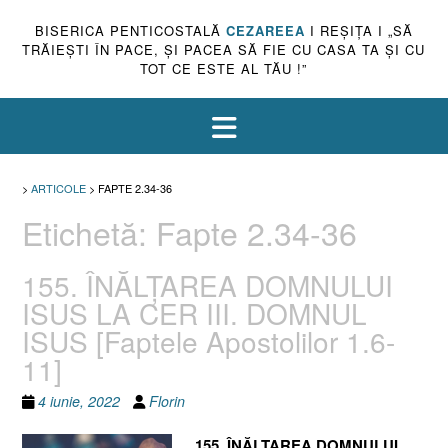
BISERICA PENTICOSTALĂ
CEZAREEA
I REŞIŢA I „SĂ
TRĂIEŞTI ÎN PACE, ŞI PACEA SĂ FIE CU CASA TA ŞI CU
TOT CE ESTE AL TĂU !”
>
ARTICOLE
>
FAPTE 2.34-36
Etichetă:
Fapte 2.34-36
155. ÎNĂLŢAREA DOMNULUI
ISUS LA CER III. DOMNUL
ISUS [Faptele Apostolilor 1.6-
11]
4 iunie, 2022
Florin
155. ÎNĂLŢAREA DOMNULUI