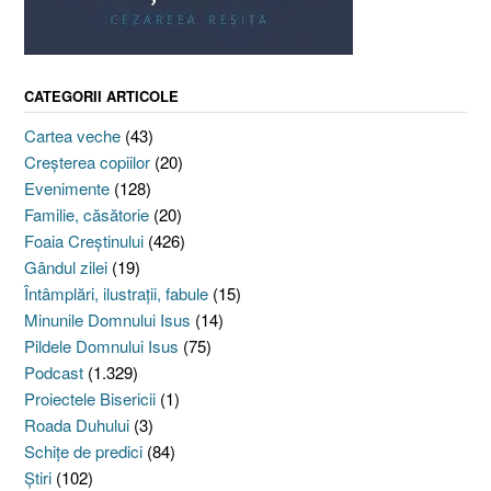
CATEGORII ARTICOLE
Cartea veche
(43)
Creşterea copiilor
(20)
Evenimente
(128)
Familie, căsătorie
(20)
Foaia Creştinului
(426)
Gândul zilei
(19)
Întâmplări, ilustraţii, fabule
(15)
Minunile Domnului Isus
(14)
Pildele Domnului Isus
(75)
Podcast
(1.329)
Proiectele Bisericii
(1)
Roada Duhului
(3)
Schiţe de predici
(84)
Ştiri
(102)