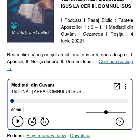
ISUS LA CER III. DOMNUL ISUS
I Podcast I Pasaj Biblic : Faptele
Apostolilor 1 : 6 – 11 I Meditaţii din
Cuvânt I
Cezareea
I Reşiţa I 4
Iunie 2022 I
Reamintim că în pasajul amintit mai sus este scris despre : I.
Apostoli, II. Nor şi despre III. Domnul Isus …
Continue reading
„155.
→
ÎNĂLŢAREA
DOMNULUI
ISUS
LA
CER
III.
DOMNUL
ISUS
[Faptele
Podcast:
Play in new window
|
Download
Apostolilor