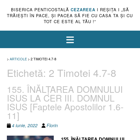
BISERICA PENTICOSTALĂ
CEZAREEA
I REŞIŢA I „SĂ
TRĂIEŞTI ÎN PACE, ŞI PACEA SĂ FIE CU CASA TA ŞI CU
TOT CE ESTE AL TĂU !”
>
ARTICOLE
>
2 TIMOTEI 4.7-8
Etichetă:
2 Timotei 4.7-8
155. ÎNĂLŢAREA DOMNULUI
ISUS LA CER III. DOMNUL
ISUS [Faptele Apostolilor 1.6-
11]
4 iunie, 2022
Florin
155. ÎNĂLŢAREA DOMNULUI