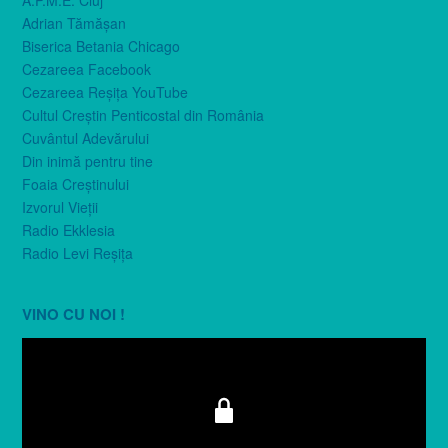
Adrian Tămăşan
Biserica Betania Chicago
Cezareea Facebook
Cezareea Reşiţa YouTube
Cultul Creştin Penticostal din România
Cuvântul Adevărului
Din inimă pentru tine
Foaia Creştinului
Izvorul Vieţii
Radio Ekklesia
Radio Levi Reşiţa
VINO CU NOI !