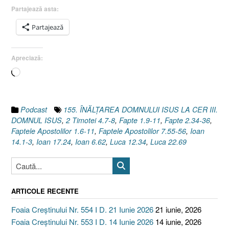
1.6-
Partajează asta:
11]”
Partajează
Apreciază:
Încarc...
Podcast
155. ÎNĂLŢAREA DOMNULUI ISUS LA CER III.
DOMNUL ISUS
,
2 Timotei 4.7-8
,
Fapte 1.9-11
,
Fapte 2.34-36
,
Faptele Apostolilor 1.6-11
,
Faptele Apostolilor 7.55-56
,
Ioan
14.1-3
,
Ioan 17.24
,
Ioan 6.62
,
Luca 12.34
,
Luca 22.69
ARTICOLE RECENTE
Foaia Creștinului Nr. 554 I D. 21 Iunie 2026
21 iunie, 2026
Foaia Creștinului Nr. 553 I D. 14 Iunie 2026
14 iunie, 2026