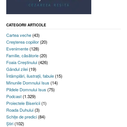
CATEGORII ARTICOLE
Cartea veche
(43)
Creşterea copiilor
(20)
Evenimente
(128)
Familie, căsătorie
(20)
Foaia Creştinului
(426)
Gândul zilei
(19)
Întâmplări, ilustraţii, fabule
(15)
Minunile Domnului Isus
(14)
Pildele Domnului Isus
(75)
Podcast
(1.329)
Proiectele Bisericii
(1)
Roada Duhului
(3)
Schiţe de predici
(84)
Ştiri
(102)