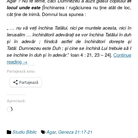
Agar ? Nu te teme, căci Dumnezeu a auzit glasul copilului
în
locul unde este
[Închinarea / rugăciunea nu ţine atât de loc,
cât ţine de inimă. Domnul Isus spunea :
„ …
nu vă veţi închina Tatălui, nici pe muntele acesta, nici în
Ierusalim … închinătorii adevăraţi se vor închina Tatălui în duh
şi în adevăr ; fiindcă astfel de închinători doreşte şi
Tatăl. Dumnezeu este Duh ; şi cine se închină Lui trebuie să I
se închine în duh şi în adevăr
.” Ioan 4 : 21, 23 – 24].
Continue
„În
reading
→
Şcoala
Partajează asta:
Durerii
!
Partajează
[Agar
–
Apreciază:
Geneza
21.17-
Încarc...
21]”
Studiu Biblic
Agar
,
Geneza 21:17-21