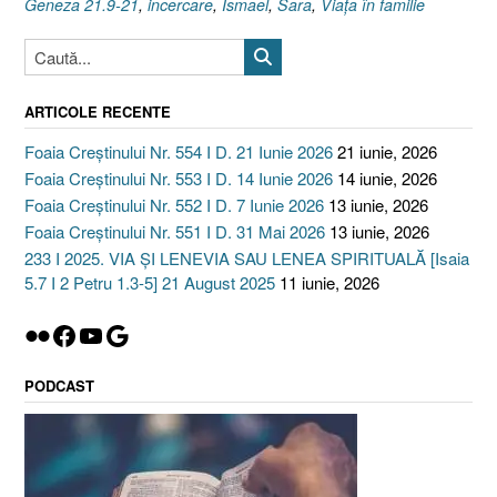
Geneza 21.9-21
,
incercare
,
Ismael
,
Sara
,
Viaţa în familie
ARTICOLE RECENTE
Foaia Creștinului Nr. 554 I D. 21 Iunie 2026
21 iunie, 2026
Foaia Creștinului Nr. 553 I D. 14 Iunie 2026
14 iunie, 2026
Foaia Creștinului Nr. 552 I D. 7 Iunie 2026
13 iunie, 2026
Foaia Creștinului Nr. 551 I D. 31 Mai 2026
13 iunie, 2026
233 I 2025. VIA ȘI LENEVIA SAU LENEA SPIRITUALĂ [Isaia
5.7 I 2 Petru 1.3-5] 21 August 2025
11 iunie, 2026
Flickr
Facebook
YouTube
Google
PODCAST