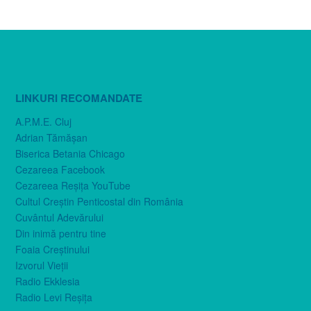
LINKURI RECOMANDATE
A.P.M.E. Cluj
Adrian Tămăşan
Biserica Betania Chicago
Cezareea Facebook
Cezareea Reşiţa YouTube
Cultul Creştin Penticostal din România
Cuvântul Adevărului
Din inimă pentru tine
Foaia Creştinului
Izvorul Vieţii
Radio Ekklesia
Radio Levi Reşiţa