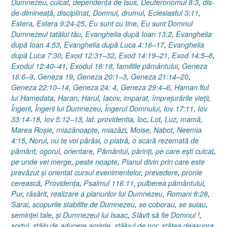
Dumnezeu
,
culcat
,
dependenţa de Isus
,
Deuteronomul 8:3
,
dis-
de-dimineaţă
,
disciplinat
,
Domnul
,
drumul
,
Eclesiastul 3:11
,
Estera
,
Estera 9:24-25
,
Eu sunt cu tine
,
Eu sunt Domnul
Dumnezeul tatălui tău
,
Evanghelia după Ioan 13:2
,
Evanghelia
după Ioan 4:53
,
Evanghelia după Luca 4:16–17
,
Evanghelia
după Luca 7:30
,
Exod 12:31–32
,
Exod 14:19–21
,
Exod 14:5–6
,
Exodul 12:40–41
,
Exodul 16:18
,
familiile pământului
,
Geneza
16:6–9
,
Geneza 19
,
Geneza 20:1–3
,
Geneza 21:14–20
,
Geneza 22:10–14
,
Geneza 24: 4
,
Geneza 29:4–6
,
Haman fiul
lui Hamedata
,
Haran
,
Harul
,
Iacov
,
imparat
,
împrejurările vieţii
,
Îngerii
,
Îngerii lui Dumnezeu
,
Îngerul Domnului
,
Iov 17:11
,
Iov
33:14-18
,
Iov 5:12–13
,
lat. providentia
,
loc
,
Lot
,
Luz
,
mamă
,
Marea Roşie
,
miazănoapte
,
miazăzi
,
Moise
,
Nabot
,
Neemia
4:15
,
Norul
,
nu te voi părăsi
,
o piatră
,
o scară rezemată de
pământ
,
ogorul
,
orientare
,
Pământul
,
părinţi
,
pe care eşti culcat
,
pe unde vei merge
,
peste noapte
,
Planul divin prin care este
prevăzut și orientat cursul evenimentelor
,
prevedere
,
pronie
cerească
,
Providenţa
,
Psalmul 116:11
,
pulberea pământului
,
Pur
,
răsărit
,
realizare a planurilor lui Dumnezeu
,
Romani 8:28
,
Sarai
,
scopurile stabilite de Dumnezeu
,
se coborau
,
se suiau
,
seminţei tale
,
şi Dumnezeul lui Isaac
,
Slăvit să fie Domnul !
,
sorţul
,
stâlp de aducere aminte
,
stâlpul de nor
,
stătea deasupra
,