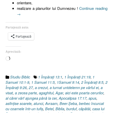
orientare,
„Pl
realizare a planurilor lui Dumnezeu !
Continue reading
lui
→
Du
pen
Partajează asta:
via
me
Partajează
sa
Pro
Apreciază:
Div
!
Încarc...
(G
28.
22)
Studiu Biblic
1 Împăraţi 13:1
,
1 Împăraţi 21:19
,
1
Samuel 10:1-9
,
1 Samuel 11:5
,
1Samuel 9:14
,
2 Împăraţi 8:5
,
2
Împăraţi 9:26
,
27
,
a crezut
,
a turnat untdelemn pe vârful ei
,
a
visat
,
a zecea parte
,
agaghitul
,
Agar
,
aici este poarta cerurilor
,
al cărei vârf ajungea până la cer
,
Apocalipsa 17:17
,
apus
,
asfinţise soarele
,
atunci
,
Avraam
,
Beer-Şeba
,
berbec încurcat
cu coarnele într-un tufiş
,
Betel
,
Biblia
,
burduf
,
căpătâi
,
casa lui