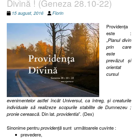
Divină ! (Geneza 28.10-22)
15 august, 2016
Florin
Providenţa
este :
„
Planul divin
prin care
este
prevăzut și
orientat
cursul
evenimentelor astfel încât Universul, ca întreg, și creaturile
individuale să realizeze scopurile stabilite de Dumnezeu ;
pronie cerească
. Din lat.
providentia
”. (Dex)
Sinonime pentru
providenţă
sunt următoarele cuvinte :
prevedere,