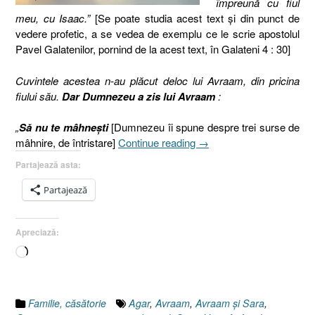
împreună cu fiul
meu, cu Isaac.”
[Se poate studia acest text şi din punct de
vedere profetic, a se vedea de exemplu ce le scrie apostolul
Pavel Galatenilor, pornind de la acest text, în Galateni 4 : 30]
Cuvintele acestea n-au plăcut deloc lui Avraam, din pricina
fiului său.
Dar Dumnezeu a zis lui Avraam
:
„
Să nu te mâhneşti
[Dumnezeu îi spune despre trei surse de
„Avraam
mâhnire, de întristare]
Continue reading
→
şi
Partajează asta:
Sara
(Geneza
Partajează
21.9-
21),
Apreciază:
Viaţa
în
Încarc...
familie”
Familie, căsătorie
Agar
,
Avraam
,
Avraam şi Sara
,