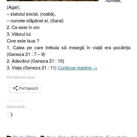
numele,
(Agar),
– statutul social, (roabă),
– numele stăpânei ei, (Sarai)
2. Ce este în om
3. Viitorul lui
Cine este Isus ?
1. Calea pe care trebuia să meargă în viaţă era pocăinţa
(Geneza 21 : 7 – 9)
2. Adevărul (Geneza 21 : 10)
„Agar
3. Viaţa (Geneza 21 : 11)
Continue reading
→
sau
Partajează asta:
Calea,
Adevărul
Partajează
şi
Viaţa
Apreciază:
[Geneza
16.7-
Încarc...
16,
Ioan
14.6]”