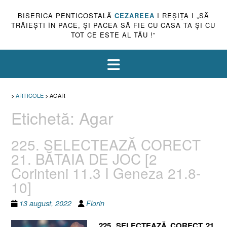
BISERICA PENTICOSTALĂ
CEZAREEA
I REŞIŢA I „SĂ
TRĂIEŞTI ÎN PACE, ŞI PACEA SĂ FIE CU CASA TA ŞI CU
TOT CE ESTE AL TĂU !”
>
ARTICOLE
>
AGAR
Etichetă:
Agar
225. SELECTEAZĂ CORECT
21. BĂTAIA DE JOC [2
Corinteni 11.3 I Geneza 21.8-
10]
13 august, 2022
Florin
225. SELECTEAZĂ CORECT 21.