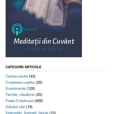
CATEGORII ARTICOLE
Cartea veche
(43)
Creşterea copiilor
(20)
Evenimente
(128)
Familie, căsătorie
(20)
Foaia Creştinului
(426)
Gândul zilei
(19)
Întâmplări, ilustraţii, fabule
(15)