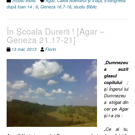
Studiu Biblic
Agar
,
Calea Adevărul şi Viaţa
,
Evanghelia
după Ioan 14 : 6
,
Geneza 16.7-16
,
studiu Biblic
În Şcoala Durerii ! [Agar –
Geneza 21.17-21]
13 mai, 2013
Florin
„
Dumnezeu
a auzit
glasul
copilului
;
şi Îngerul lui
Dumnezeu
a strigat din
cer pe Agar
şi i-a zis :
„Ce ai tu,