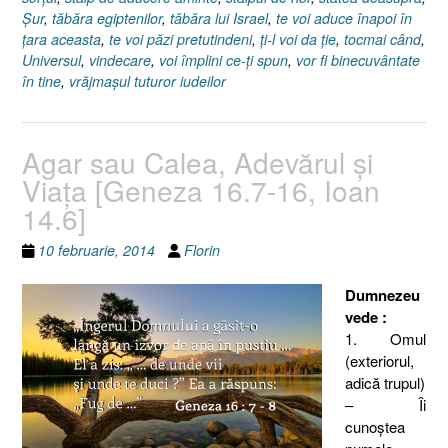
Şur
,
tăbăra egiptenilor
,
tăbăra lui Israel
,
te voi aduce înapoi în
ţara aceasta
,
te voi păzi pretutindeni
,
ţi-l voi da ţie
,
tocmai când
,
Universul
,
vindecare
,
voi împlini ce-ţi spun
,
vor fi binecuvântate
în tine
,
vrăjmaşul tuturor iudeilor
Agar sau Calea, Adevărul şi
Viaţa [Geneza 16.7-16, Ioan
14.6]
10 februarie, 2014
Florin
Dumnezeu
vede :
1. Omul
(exteriorul,
adică trupul)
– Îi
cunoştea