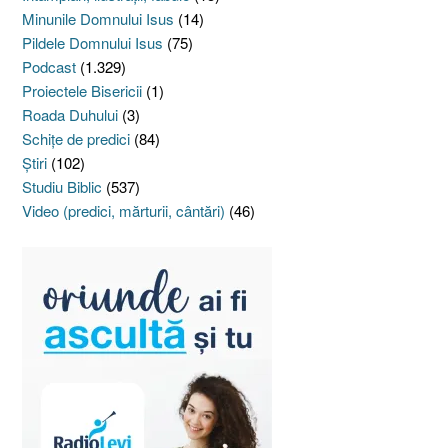
Minunile Domnului Isus
(14)
Pildele Domnului Isus
(75)
Podcast
(1.329)
Proiectele Bisericii
(1)
Roada Duhului
(3)
Schiţe de predici
(84)
Ştiri
(102)
Studiu Biblic
(537)
Video (predici, mărturii, cântări)
(46)