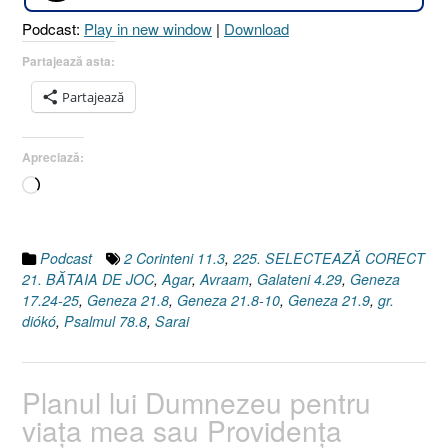
11.3
Podcast:
Play in new window
|
Download
I
Geneza
Partajează asta:
21.8-
Partajează
10]”
Apreciază:
Încarc...
Podcast
2 Corinteni 11.3
,
225. SELECTEAZĂ CORECT
21. BĂTAIA DE JOC
,
Agar
,
Avraam
,
Galateni 4.29
,
Geneza
17.24-25
,
Geneza 21.8
,
Geneza 21.8-10
,
Geneza 21.9
,
gr.
diókó
,
Psalmul 78.8
,
Sarai
Planul lui Dumnezeu pentru
viaţa mea sau Providenţa