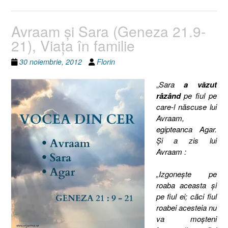
Avraam şi Sara (Geneza 21.9-
21), Viaţa în familie
30 noiembrie, 2012
Florin
„
Sara
a văzut
râzând
pe fiul pe
care-l născuse lui
Avraam,
egipteanca Agar.
Şi a zis lui
Avraam :
„Izgoneşte pe
roaba aceasta şi
pe fiul ei; căci fiul
roabei acesteia nu
va moşteni