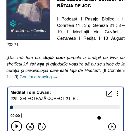
BĂTAIA DE JOC
I Podcast I Pasaje Biblice : II
Corinteni 11 : 3 și Geneza 21 : 8 –
10 I Meditaţii din Cuvânt I
Cezareea
I Reşiţa I 13 August
2022 I
„
Dar mă tem ca,
după cum
şarpele a amăgit pe Eva cu
şiretlicul lui,
tot aşa
şi gândurile voastre să nu se strice de la
curăţia şi credincioşia care este faţă de Hristos
”. (II Corinteni
„225.
11 : 3)
Continue reading
→
SELECTEAZĂ
CORECT
21.
BĂTAIA
DE
JOC
[2
Corinteni