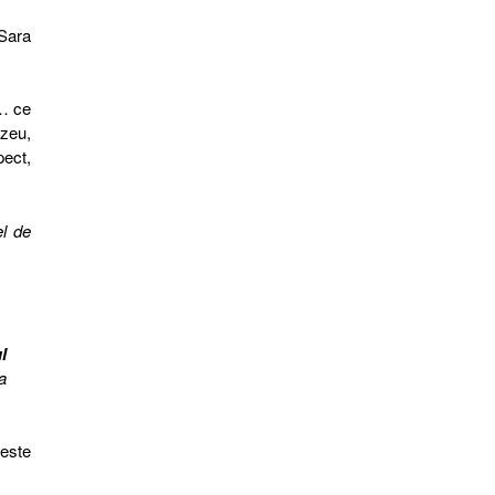
 Sara
 … ce
ezeu,
pect,
el de
l
a
 este