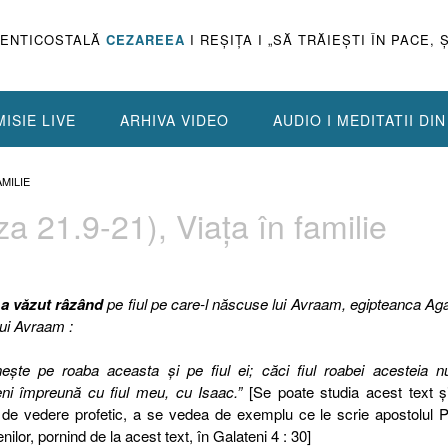
PENTICOSTALĂ
CEZAREEA
I REŞIŢA I „SĂ TRĂIEŞTI ÎN PACE, 
ISIE LIVE
ARHIVA VIDEO
AUDIO I MEDITATII DI
AMILIE
 21.9-21), Viaţa în familie
a
a văzut râzând
pe fiul pe care-l născuse lui Avraam, egipteanca Aga
lui Avraam :
neşte pe roaba aceasta şi pe fiul ei; căci fiul roabei acesteia 
ni împreună cu fiul meu, cu Isaac.”
[Se poate studia acest text ş
 de vedere profetic, a se vedea de exemplu ce le scrie apostolul 
nilor, pornind de la acest text, în Galateni 4 : 30]