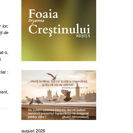
 lor;
ţi de
at-o,
).
lar :
ent,
august 2026