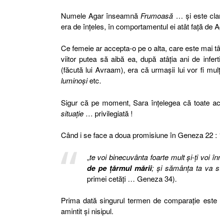
Numele Agar înseamnă
Frumoasă
… şi este cla
era de înţeles, în comportamentul ei atât faţă de 
Ce femeie ar accepta-o pe o alta, care este mai tâ
viitor putea să aibă ea, după atâţia ani de infer
(făcută lui Avraam), era că urmaşii lui vor fi mul
luminoşi
etc.
Sigur că pe moment, Sara înţelegea că toate ace
situaţie
… privilegiată !
Când i se face a doua promisiune în Geneza 22 :
„
te voi binecuvânta foarte mult şi-ţi voi 
de pe ţărmul mării
; şi sămânţa ta va st
primei cetăţi … Geneza 34).
Prima dată singurul termen de comparaţie este 
amintit şi nisipul.