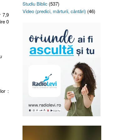
Studiu Biblic
(537)
Video (predici, mărturii, cântări)
(46)
v 7,9
ire 0
u
or :