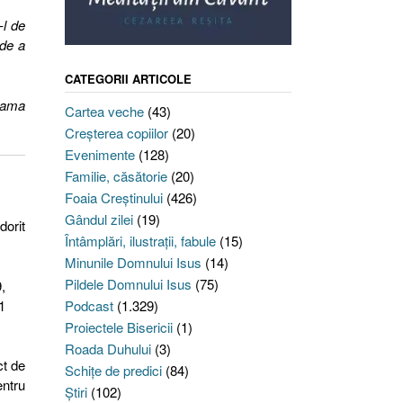
-l de
 de a
CATEGORII ARTICOLE
 mama
Cartea veche
(43)
Creşterea copiilor
(20)
Evenimente
(128)
Familie, căsătorie
(20)
Foaia Creştinului
(426)
Gândul zilei
(19)
dorit
Întâmplări, ilustraţii, fabule
(15)
Minunile Domnului Isus
(14)
Pildele Domnului Isus
(75)
,
1
Podcast
(1.329)
Proiectele Bisericii
(1)
Roada Duhului
(3)
ct de
Schiţe de predici
(84)
entru
Ştiri
(102)