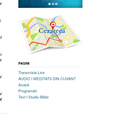
a
.
d
i
e
PAGINI
Transmisie Live
i
AUDIO I MEDITATII DIN CUVANT
Acasă
Programări
l
Text I Studiu Biblic
l