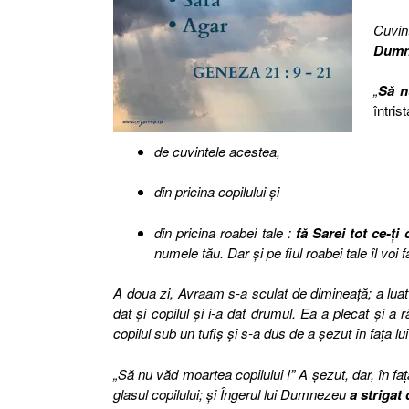
Cuvin
Dumne
„
Să n
întrist
de cuvintele acestea,
din pricina copilului şi
din pricina roabei tale :
fă Sarei tot ce-ţi 
numele tău. Dar şi pe fiul roabei tale îl vo
A doua zi, Avraam s-a sculat de dimineaţă; a luat 
dat şi copilul şi i-a dat drumul. Ea a plecat şi a 
copilul sub un tufiş şi s-a dus de a şezut în faţa l
„Să nu văd moartea copilului !” A şezut, dar, în faţa
glasul copilului; şi Îngerul lui Dumnezeu
a strigat 