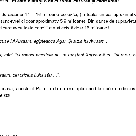
nezeu,
El este Viaţa şi o dă
cui
vrea,
cât
vrea şi
când
vrea !
de arabi şi 14 – 16 milioane de evrei, (în toată lumea, aproximati
ţi sunt evrei ci doar aproximativ 5,9 milioane)! Din şanse de supravieţu
ei care avea toate condiţiile mai există doar 16 milioane !
cuse lui Avraam, egipteanca Agar. Şi a zis lui Avraam :
i; căci fiul roabei acesteia nu va moşteni împreună cu fiul meu, c
raam, din pricina fiului său …
”
.
oasă, apostolul Petru o dă ca exemplu când le scrie credincioşil
e stă
 al inimii,