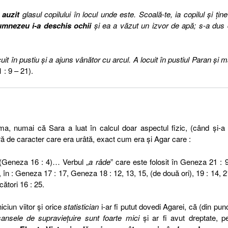
auzit
glasul copilului în locul unde este. Scoală-te, ia copilul şi ţine
mnezeu i-a deschis
ochii
şi ea a văzut un izvor de apă; s-a dus
cuit în pustiu şi a ajuns vânător cu arcul. A locuit în pustiul Paran şi
 : 9 – 21).
ama, numai că Sara a luat în calcul doar aspectul fizic, (când şi-a 
ră de caracter care era urâtă, exact cum era şi Agar care :
 (Geneza 16 : 4)… Verbul „
a râde
” care este folosit în Geneza 21 : 9
 în : Geneza 17 : 17, Geneza 18 : 12, 13, 15, (de două ori), 19 : 14, 2
cători 16 : 25.
ciun viitor şi orice
statistician
i-ar fi putut dovedi Agarei, că (din pun
şansele de supravieţuire sunt foarte mici
şi ar fi avut dreptate, p