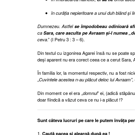
în curăţia nepieritoare a unui duh blând şi li
Dumnezeu. Astfel
se împodobeau odinioară sfi
ca
Sara, care asculta pe Avraam şi-l numea „d
ceva
.” (I Petru 3 : 3 – 6).
Din textul cu izgonirea Agarei însă nu se poate s
deşi aparent nu era corect ceea ce a cerut Sara,
În familia lor, la momentul respectiv, nu a fost nici
„
Cuvintele acestea n-au plăcut deloc lui Avraam”,
Din moment ce el era „
domnul
” ei, (adică stăpân
doar fiindcă a văzut ceva ce nu i-a plăcut !?
Sunt câteva lucruri pe care le putem învăţa pent
1.
Caută pacea şi aleargă după ea !