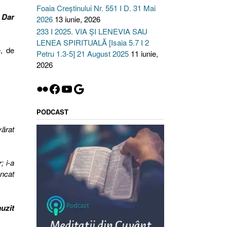
Foaia Creștinului Nr. 551 I D. 31 Mai
.
Dar
2026
13 iunie, 2026
233 I 2025. VIA ȘI LENEVIA SAU
LENEA SPIRITUALĂ [Isaia 5.7 I 2
, de
Petru 1.3-5] 21 August 2025
11 iunie,
2026
Flickr
Facebook
YouTube
Google
PODCAST
vărat
; i-a
uncat
uzit