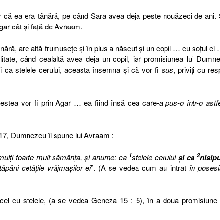
r că ea era tânără, pe când Sara avea deja peste nouăzeci de ani.
Agar cât şi faţă de Avraam.
nără, are altă frumuseţe şi în plus a născut şi un copil … cu soţul ei
tilitate, când cealaltă avea deja un copil, iar promisiunea lui Dumn
ţi ca stelele cerului, aceasta însemna şi că vor fi
sus
, priviţi cu res
stea vor fi prin Agar … ea fiind însă cea care-
a pus-o într-o astf
 17, Dumnezeu îi spune lui Avraam :
1
2
înmulţi foarte mult sămânţa, şi anume: ca
stelele cerului
şi ca
nisipu
ăpâni cetăţile vrăjmaşilor ei
”. (A se vedea cum au intrat
în posesi
cel cu stelele, (a se vedea Geneza 15 : 5), în a doua promisiune