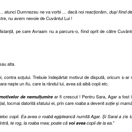
a … atunci Dumnezeu ne va vorbi … dacă noi reacţionăm,
duşi fiind d
stre, nu avem nevoie de Cuvântul Lui !
istanţă
, pe care Avraam nu a parcurs-o, fiind oprit de către Cuvântu
sau alta.
iei, contra soţului. Trebuie îndepărtat motivul de dispută, oricum s-ar
ara
naşte un
fiu
, care la rândul lui, avea să aibă copii etc.
 motivelor de nemulţumire
ar fi crescut ! Pentru Sara, Agar a fost in
ial, tocmai datorită sfatului ei, prin care
roaba
a devenit
soţie
şi
mam
eloc copii. Ea avea o roabă egipteancă numită Agar. Şi Sarai a zis lu
ntră, te rog, la roaba mea; poate că
voi avea
copii de la ea.”