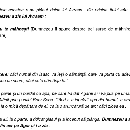
tele acestea n-au plăcut deloc lui Avraam, din pricina fiului său
zeu a zis lui Avraam
:
u te mâhneşti
[Dumnezeu îi spune despre trei surse de mâhnire
are]
cere
; căci numai din Isaac va ieşi o sămânţă, care va purta cu ade
i face un neam, căci este sămânţa ta.”
pâine şi un burduf cu apă, pe care l-a dat Agarei şi i l-a pus pe umăr
rătăcit prin pustiul Beer-Şeba. Când s-a isprăvit apa din burduf, a ar
ui la o mică depărtare de el, ca la o aruncătură de arc; căci zicea ea :
 lui, la o parte, a ridicat glasul şi a început să plângă.
Dumnezeu a a
din cer pe Agar şi i-a zis
: