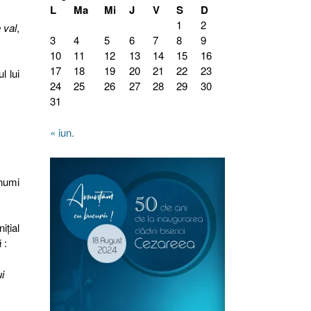
L
Ma
Mi
J
V
S
D
1
2
e val
,
3
4
5
6
7
8
9
10
11
12
13
14
15
16
17
18
19
20
21
22
23
l lui
24
25
26
27
28
29
30
31
« iun.
 numi
iţial
ă
:
i