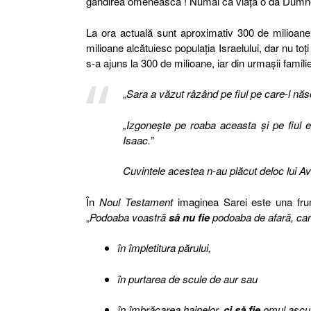
gândirea omenească ! Numai că viaţa o dă Dum
La ora actuală sunt aproximativ 300 de milioane 
milioane alcătuiesc populaţia Israelului, dar nu to
s-a ajuns la 300 de milioane, iar din urmaşii famili
„
Sara a văzut râzând pe fiul pe care-l năs
„Izgoneşte pe roaba aceasta şi pe fiul e
Isaac.”
Cuvintele acestea n-au plăcut deloc lui Av
În
Noul Testament
imaginea Sarei este una frum
„
Podoaba voastră
să nu fie
podoaba de afară, car
în împletitura părului,
în purtarea de scule de aur sau
în îmbrăcarea hainelor,
ci să fie
omul ascuns