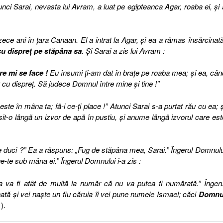
nci Sarai, nevasta lui Avram, a luat pe egipteanca Agar, roaba ei, şi 
ce ani în ţara Canaan. El a intrat la Agar, şi ea a rămas însărcinată
 cu dispreţ pe stăpâna sa
. Şi Sarai a zis lui Avram :
re mi se face !
Eu însumi ţi-am dat în braţe pe roaba mea; şi ea, cân
 cu dispreţ. Să judece Domnul între mine şi tine !”
ste în mâna ta; fă-i ce-ţi place !” Atunci Sarai s-a purtat rău cu ea; ş
sit-o lângă un izvor de apă în pustiu, şi anume lângă izvorul care est
 te duci ?” Ea a răspuns: „Fug de stăpâna mea, Sarai.” Îngerul Domnulu
ne-te sub mâna ei.” Îngerul Domnului i-a zis :
 ea va fi atât de multă la număr că nu va putea fi numărată.” Îngeru
nată şi vei naşte un fiu căruia îi vei pune numele Ismael; căci
Domnu
).