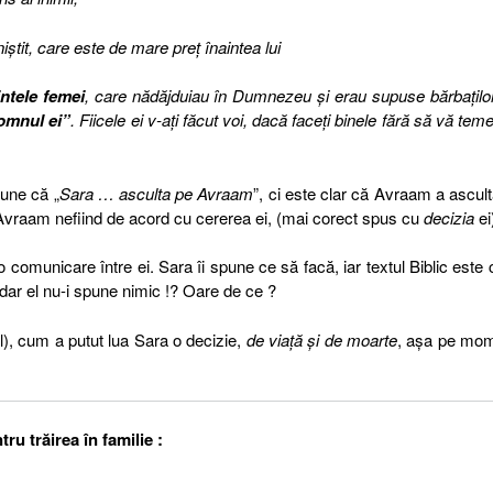
niştit, care este de mare preţ înaintea lui
ntele femei
, care nădăjduiau în Dumnezeu şi erau supuse bărbaţilor
omnul ei”
. Fiicele ei v-aţi făcut voi, dacă faceţi binele fără să vă teme
pune că „
Sara … asculta pe Avraam
”, ci este clar că Avraam a ascult
 Avraam nefiind de acord cu cererea ei, (mai corect spus cu
decizia
ei
o comunicare între ei. Sara îi spune ce să facă, iar textul Biblic este c
dar el nu-i spune nimic !? Oare de ce ?
ul), cum a putut lua Sara o decizie,
de viaţă şi de moarte
, aşa pe mom
ru trăirea în familie :