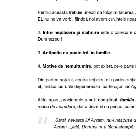
Pentru aceasta trebuie uneori să folosim tăcere
EL nu ne va vorbi, fiindcă noi avem cuvintele noa
2.
Între neplăcere şi mâhnire
este o oarecare
d
Dumnezeu !
3.
Antipatia nu poate trăi în familie.
4.
Motive de nemulţumire
, pot exista de-o parte 
Din partea soţului, contra soţiei şi din partea soţ
el, fiindcă lucrurile degenerează foarte uşor, iar
Ag
Altfel spus, problemele s-ar fi complicat,
familia
roaba de încredere
, dar a devenit un pericol potenţ
„
Sarai, nevasta lui Avram, nu-i născuse d
Avram : „Iată, Domnul m-a făcut stearpă; i