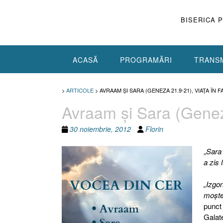
Skip
to
BISERICA 
content
ACASĂ
PROGRAMĂRI
TRANSM
>
ARTICOLE
>
AVRAAM ŞI SARA (GENEZA 21.9-21), VIAŢA ÎN F
Avraam şi Sara (Geneza
30 noiembrie, 2012
Florin
„
Sar
a zis 
„Izgo
moşte
punct
Galate