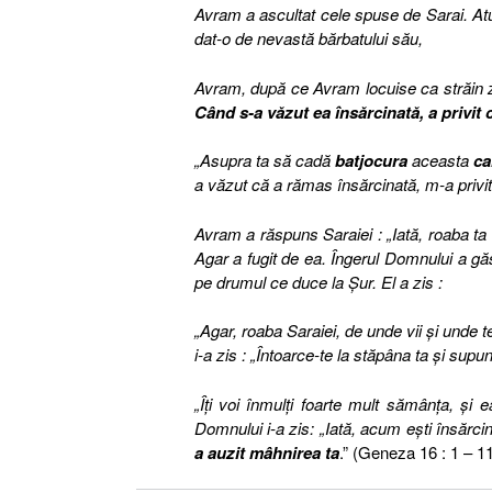
Avram a ascultat cele spuse de Sarai. Atu
dat-o de nevastă bărbatului său,
Avram, după ce Avram locuise ca străin ze
Când s-a văzut ea însărcinată, a privit
„Asupra ta să cadă
batjocura
aceasta
ca
a văzut că a rămas însărcinată, m-a privit
Avram a răspuns Saraiei : „Iată, roaba ta e
Agar a fugit de ea. Îngerul Domnului a gă
pe drumul ce duce la Şur. El a zis :
„Agar, roaba Saraiei, de unde vii şi unde
i-a zis : „Întoarce-te la stăpâna ta şi supu
„Îţi voi înmulţi foarte mult sămânţa, şi
Domnului i-a zis: „Iată, acum eşti însărci
a auzit mâhnirea ta
.” (Geneza 16 : 1 – 11