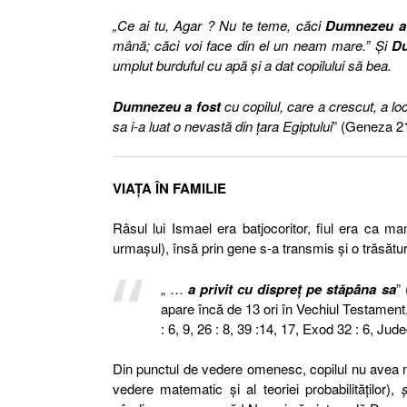
„Ce ai tu, Agar ? Nu te teme, căci
Dumnezeu a 
mână; căci voi face din el un neam mare.” Şi
Du
umplut burduful cu apă şi a dat copilului să bea.
Dumnezeu a fost
cu copilul, care a crescut, a lo
sa i-a luat o nevastă din ţara Egiptului
” (Geneza 21
VIAŢA ÎN FAMILIE
Râsul lui Ismael era batjocoritor, fiul era ca m
urmaşul), însă prin gene s-a transmis şi o trăsătu
„ …
a privit cu dispreţ pe stăpâna sa
”
apare încă de 13 ori în Vechiul Testament,
: 6, 9, 26 : 8, 39 :14, 17, Exod 32 : 6, Jude
Din punctul de vedere omenesc, copilul nu avea ni
vedere matematic şi al teoriei probabilităţilor),