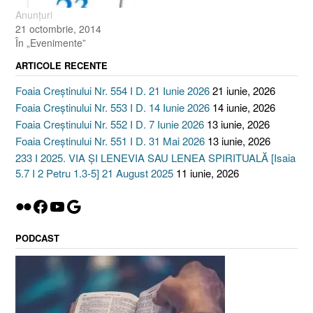
: http://izvorulvietii.ro/2012/. Dumnezeu
miercuri, 25.01.2012
Anunţuri
să dea Binecuvântarea Lui
Fratele Will, joi,
21 octombrie, 2014
!
26.01.2012 Trişcă Vasile
În „Evenimente”
(Moldova Nouă), vineri,
27.01.2012 Moţ…
ARTICOLE RECENTE
Foaia Creștinului Nr. 554 I D. 21 Iunie 2026
21 iunie, 2026
Foaia Creștinului Nr. 553 I D. 14 Iunie 2026
14 iunie, 2026
Foaia Creștinului Nr. 552 I D. 7 Iunie 2026
13 iunie, 2026
Foaia Creștinului Nr. 551 I D. 31 Mai 2026
13 iunie, 2026
233 I 2025. VIA ȘI LENEVIA SAU LENEA SPIRITUALĂ [Isaia
5.7 I 2 Petru 1.3-5] 21 August 2025
11 iunie, 2026
Flickr
Facebook
YouTube
Google
PODCAST