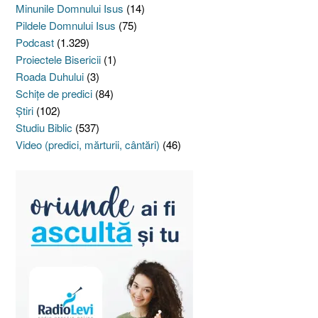
Minunile Domnului Isus
(14)
Pildele Domnului Isus
(75)
Podcast
(1.329)
Proiectele Bisericii
(1)
Roada Duhului
(3)
Schiţe de predici
(84)
Ştiri
(102)
Studiu Biblic
(537)
Video (predici, mărturii, cântări)
(46)