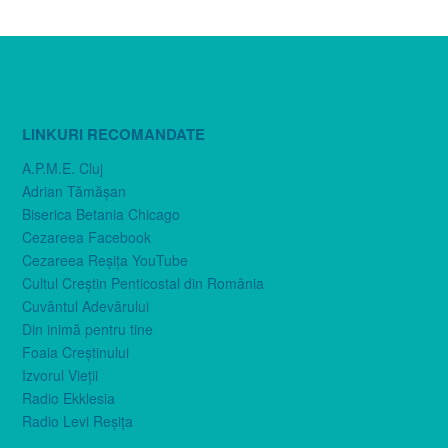
LINKURI RECOMANDATE
A.P.M.E. Cluj
Adrian Tămăşan
Biserica Betania Chicago
Cezareea Facebook
Cezareea Reşiţa YouTube
Cultul Creştin Penticostal din România
Cuvântul Adevărului
Din inimă pentru tine
Foaia Creştinului
Izvorul Vieţii
Radio Ekklesia
Radio Levi Reşiţa