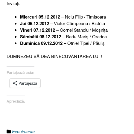
Invitaţi:
Miercuri 05.12.2012
– Nelu Filip / Timişoara
Joi 06.12.
2012
– Victor Câmpeanu / Bistriţa
Vineri 07.12.
2012
– Cornel Stanciu / Moşniţa
Sâmbătă 08.12.
2012
– Radu Mariş / Oradea
Duminică 09.12.
2012
– Otniel Tipei / Păuliş
DUMNEZEU SĂ DEA BINECUVÂNTAREA LUI !
Partajează asta:
Partajează
Apreciază:
Evenimente