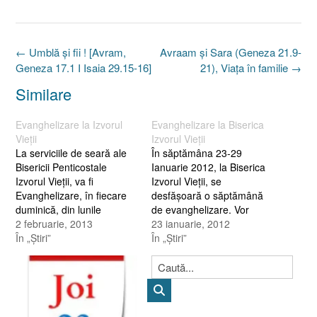
Post
←
Umblă şi fii ! [Avram,
Avraam şi Sara (Geneza 21.9-
navigation
Geneza 17.1 I Isaia 29.15-16]
21), Viaţa în familie
→
Similare
Evanghelizare la Izvorul
Evanghelizare la Biserica
Vieţii
Izvorul Vieţii
La serviciile de seară ale
În săptămâna 23-29
Bisericii Penticostale
Ianuarie 2012, la Biserica
Izvorul Vieţii, va fi
Izvorul Vieţii, se
Evanghelizare, în fiecare
desfăşoară o săptămână
duminică, din lunile
de evanghelizare. Vor
Februarie, Martie şi Aprilie
2 februarie, 2013
predica din Cuvântul lui
23 ianuarie, 2012
2013. Prima Evanghelizare
În „Ştiri”
Dumnezeu: Fratele Will şi
În „Ştiri”
va fi mâine 3 Februarie
Slavomir Almăjan, (din
2013, începând cu orele
Canada), luni 23.01.2012
18,00. Serviciile vor fi
Dorel Rus (Timişoara),
transmise Live pe site-ul
marţi 24.01.2012 Mariş
Bisericii
Ionel (Bocşa Română),