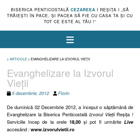
BISERICA PENTICOSTALĂ
CEZAREEA
I REŞIŢA I „SĂ
TRĂIEŞTI ÎN PACE, ŞI PACEA SĂ FIE CU CASA TA ŞI CU
TOT CE ESTE AL TĂU !”
>
ARTICOLE
>
EVANGHELIZARE LA IZVORUL VIEŢII
Evanghelizare la Izvorul
Vieţii
5 decembrie, 2012
Florin
De duminică 02 Decembrie 2012, a început o săptămână de
Evanghelizare la Biserica Penticostală
Izvorul Vieţii
Reşiţa
!
Serviciile încep de la orele
18,00
şi pot fi urmărite
Live
accesând
:
www.izvorulvietii.ro