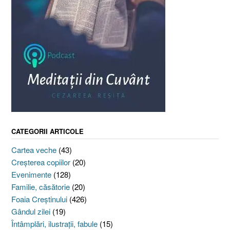
CATEGORII ARTICOLE
Cartea veche
(43)
Creşterea copiilor
(20)
Evenimente
(128)
Familie, căsătorie
(20)
Foaia Creştinului
(426)
Gândul zilei
(19)
Întâmplări, ilustraţii, fabule
(15)