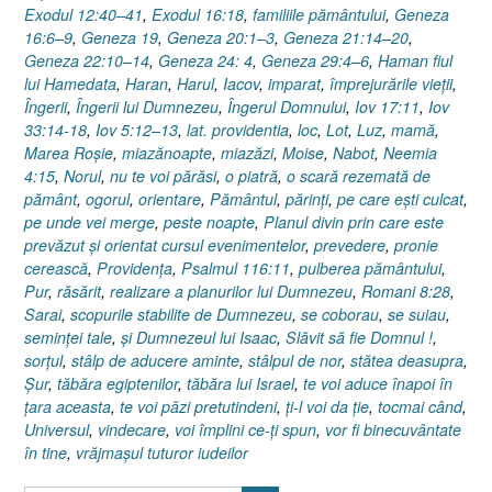
Exodul 12:40–41
,
Exodul 16:18
,
familiile pământului
,
Geneza
16:6–9
,
Geneza 19
,
Geneza 20:1–3
,
Geneza 21:14–20
,
Geneza 22:10–14
,
Geneza 24: 4
,
Geneza 29:4–6
,
Haman fiul
lui Hamedata
,
Haran
,
Harul
,
Iacov
,
imparat
,
împrejurările vieţii
,
Îngerii
,
Îngerii lui Dumnezeu
,
Îngerul Domnului
,
Iov 17:11
,
Iov
33:14-18
,
Iov 5:12–13
,
lat. providentia
,
loc
,
Lot
,
Luz
,
mamă
,
Marea Roşie
,
miazănoapte
,
miazăzi
,
Moise
,
Nabot
,
Neemia
4:15
,
Norul
,
nu te voi părăsi
,
o piatră
,
o scară rezemată de
pământ
,
ogorul
,
orientare
,
Pământul
,
părinţi
,
pe care eşti culcat
,
pe unde vei merge
,
peste noapte
,
Planul divin prin care este
prevăzut și orientat cursul evenimentelor
,
prevedere
,
pronie
cerească
,
Providenţa
,
Psalmul 116:11
,
pulberea pământului
,
Pur
,
răsărit
,
realizare a planurilor lui Dumnezeu
,
Romani 8:28
,
Sarai
,
scopurile stabilite de Dumnezeu
,
se coborau
,
se suiau
,
seminţei tale
,
şi Dumnezeul lui Isaac
,
Slăvit să fie Domnul !
,
sorţul
,
stâlp de aducere aminte
,
stâlpul de nor
,
stătea deasupra
,
Şur
,
tăbăra egiptenilor
,
tăbăra lui Israel
,
te voi aduce înapoi în
ţara aceasta
,
te voi păzi pretutindeni
,
ţi-l voi da ţie
,
tocmai când
,
Universul
,
vindecare
,
voi împlini ce-ţi spun
,
vor fi binecuvântate
în tine
,
vrăjmaşul tuturor iudeilor