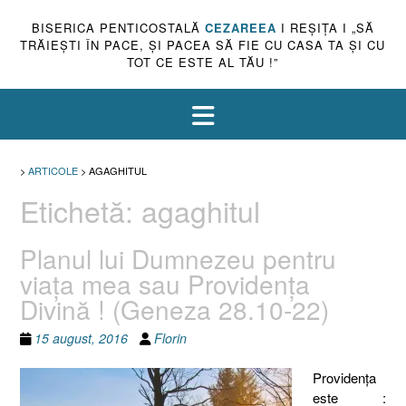
BISERICA PENTICOSTALĂ
CEZAREEA
I REŞIŢA I „SĂ
TRĂIEŞTI ÎN PACE, ŞI PACEA SĂ FIE CU CASA TA ŞI CU
TOT CE ESTE AL TĂU !”
>
ARTICOLE
>
AGAGHITUL
Etichetă:
agaghitul
Planul lui Dumnezeu pentru
viaţa mea sau Providenţa
Divină ! (Geneza 28.10-22)
15 august, 2016
Florin
Providenţa
este :