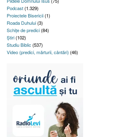
Pildele Domnului Isus
(75)
Podcast
(1.329)
Proiectele Bisericii
(1)
Roada Duhului
(3)
Schiţe de predici
(84)
Ştiri
(102)
Studiu Biblic
(537)
Video (predici, mărturii, cântări)
(46)