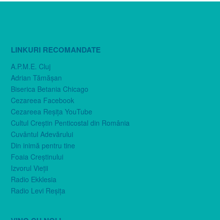
LINKURI RECOMANDATE
A.P.M.E. Cluj
Adrian Tămăşan
Biserica Betania Chicago
Cezareea Facebook
Cezareea Reşiţa YouTube
Cultul Creştin Penticostal din România
Cuvântul Adevărului
Din inimă pentru tine
Foaia Creştinului
Izvorul Vieţii
Radio Ekklesia
Radio Levi Reşiţa