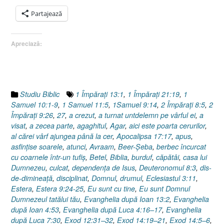
via
me
Partajează
sa
Pro
Apreciază:
Div
!
(G
28.
22)
Studiu Biblic
1 Împăraţi 13:1
,
1 Împăraţi 21:19
,
1
Samuel 10:1-9
,
1 Samuel 11:5
,
1Samuel 9:14
,
2 Împăraţi 8:5
,
2
Împăraţi 9:26
,
27
,
a crezut
,
a turnat untdelemn pe vârful ei
,
a
visat
,
a zecea parte
,
agaghitul
,
Agar
,
aici este poarta cerurilor
,
al cărei vârf ajungea până la cer
,
Apocalipsa 17:17
,
apus
,
asfinţise soarele
,
atunci
,
Avraam
,
Beer-Şeba
,
berbec încurcat
cu coarnele într-un tufiş
,
Betel
,
Biblia
,
burduf
,
căpătâi
,
casa lui
Dumnezeu
,
culcat
,
dependenţa de Isus
,
Deuteronomul 8:3
,
dis-
de-dimineaţă
,
disciplinat
,
Domnul
,
drumul
,
Eclesiastul 3:11
,
Estera
,
Estera 9:24-25
,
Eu sunt cu tine
,
Eu sunt Domnul
Dumnezeul tatălui tău
,
Evanghelia după Ioan 13:2
,
Evanghelia
după Ioan 4:53
,
Evanghelia după Luca 4:16–17
,
Evanghelia
după Luca 7:30
,
Exod 12:31–32
,
Exod 14:19–21
,
Exod 14:5–6
,