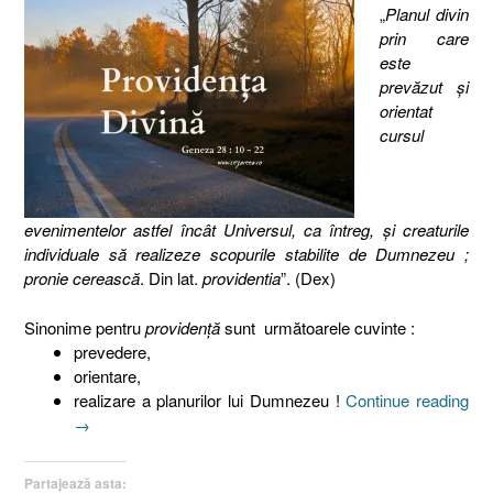
„
Planul divin
prin care
este
prevăzut și
orientat
cursul
evenimentelor astfel încât Universul, ca întreg, și creaturile
individuale să realizeze scopurile stabilite de Dumnezeu ;
pronie cerească
. Din lat.
providentia
”. (Dex)
Sinonime pentru
providenţă
sunt următoarele cuvinte :
prevedere,
orientare,
„Pl
realizare a planurilor lui Dumnezeu !
Continue reading
lui
→
Du
pen
Partajează asta: