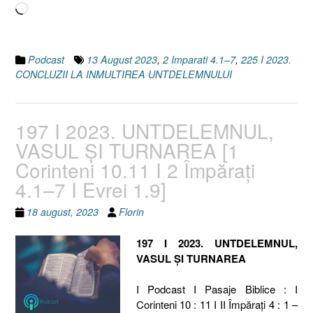
Încarc...
Podcast
13 August 2023
,
2 Imparati 4.1–7
,
225 I 2023.
CONCLUZII LA INMULTIREA UNTDELEMNULUI
197 I 2023. UNTDELEMNUL,
VASUL ȘI TURNAREA [1
Corinteni 10.11 I 2 Împăraţi
4.1–7 I Evrei 1.9]
18 august, 2023
Florin
197 I 2023. UNTDELEMNUL,
VASUL ȘI TURNAREA
I Podcast I Pasaje Biblice : I
Corinteni 10 : 11 I II Împăraţi 4 : 1 –