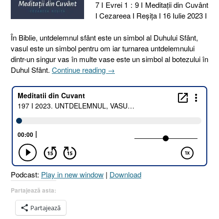
7 I Evrei 1 : 9 I Meditaţii din Cuvânt
I Cezareea I Reşiţa I 16 Iulie 2023 I
În Biblie, untdelemnul sfânt este un simbol al Duhului Sfânt,
vasul este un simbol pentru om iar turnarea untdelemnului
dintr-un singur vas în multe vase este un simbol al botezului în
„197
Duhul Sfânt.
Continue reading
→
I
2023.
UNTDELEMNUL,
VASUL
ȘI
TURNAREA
[1
Corinteni
10.11
Podcast:
Play in new window
|
Download
I
2
Partajează asta:
Împăraţi
Partajează
4.1–