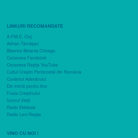
LINKURI RECOMANDATE
A.P.M.E. Cluj
Adrian Tămăşan
Biserica Betania Chicago
Cezareea Facebook
Cezareea Reşiţa YouTube
Cultul Creştin Penticostal din România
Cuvântul Adevărului
Din inimă pentru tine
Foaia Creştinului
Izvorul Vieţii
Radio Ekklesia
Radio Levi Reşiţa
VINO CU NOI !