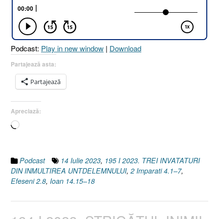
ÎNMULȚIREA
UNTDELEMNULUI
[2
Împăraţi
Podcast:
Play in new window
|
Download
4.1–
7
Partajează asta:
I
Partajează
Ioan
14.15–
18
Apreciază:
I
Încarc...
Efeseni
2.8]”
Podcast
14 Iulie 2023
,
195 I 2023. TREI INVATATURI
DIN INMULTIREA UNTDELEMNULUI
,
2 Imparati 4.1–7
,
Efeseni 2.8
,
Ioan 14.15–18