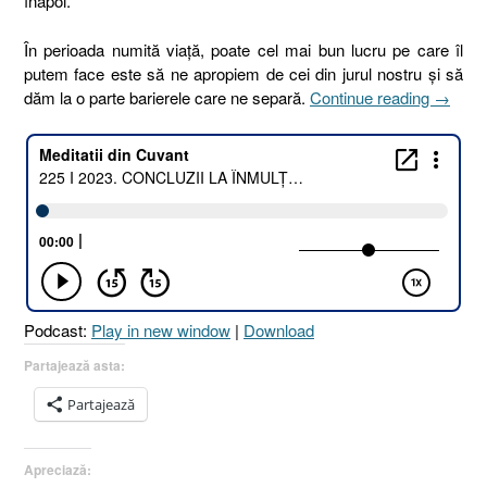
înapoi.
În perioada numită viață, poate cel mai bun lucru pe care îl
putem face este să ne apropiem de cei din jurul nostru și să
„225
dăm la o parte barierele care ne separă.
Continue reading
→
I
2023.
CONCL
LA
ÎNMUL
UNTDE
[2
Împăraţ
4.1–
Podcast:
Play in new window
|
Download
7]”
Partajează asta:
Partajează
Apreciază: