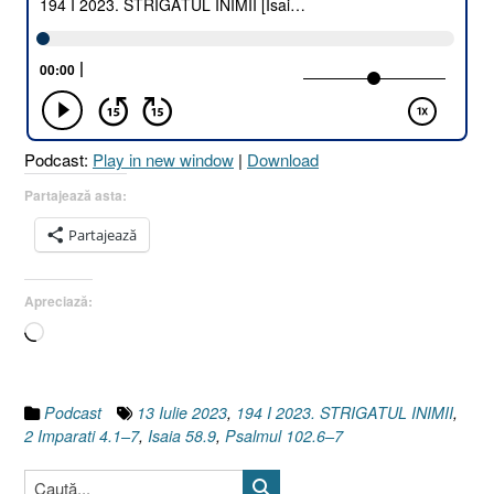
INIMII
[Isaia
58.9
I
Psalm
102.6–
Podcast:
Play in new window
|
Download
7
I
Partajează asta:
2
Partajează
Împăra
4.1–
7]”
Apreciază:
Încarc...
Podcast
13 Iulie 2023
,
194 I 2023. STRIGATUL INIMII
,
2 Imparati 4.1–7
,
Isaia 58.9
,
Psalmul 102.6–7