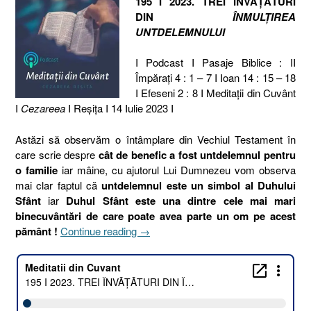
195 I 2023. TREI ÎNVĂȚĂTURI
DIN
ÎNMULȚIREA
UNTDELEMNULUI
I Podcast I Pasaje Biblice : II
Împăraţi 4 : 1 – 7 I Ioan 14 : 15 – 18
I Efeseni 2 : 8 I Meditaţii din Cuvânt
I
Cezareea
I Reşiţa I 14 Iulie 2023 I
Astăzi să observăm o întâmplare din Vechiul Testament în
care scrie despre
cât de benefic a fost untdelemnul pentru
o familie
iar mâine, cu ajutorul Lui Dumnezeu vom observa
mai clar faptul că
untdelemnul este un simbol al Duhului
Sfânt
iar
Duhul Sfânt este una dintre cele mai mari
binecuvântări de care poate avea parte un om pe acest
„195
pământ !
Continue reading
→
I
2023.
TREI
ÎNVĂȚĂTURI
DIN