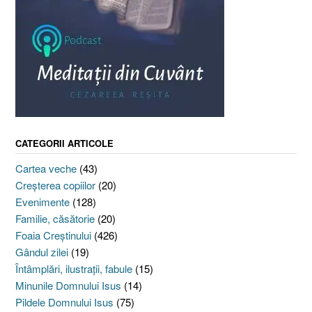
CATEGORII ARTICOLE
Cartea veche
(43)
Creşterea copiilor
(20)
Evenimente
(128)
Familie, căsătorie
(20)
Foaia Creştinului
(426)
Gândul zilei
(19)
Întâmplări, ilustraţii, fabule
(15)
Minunile Domnului Isus
(14)
Pildele Domnului Isus
(75)