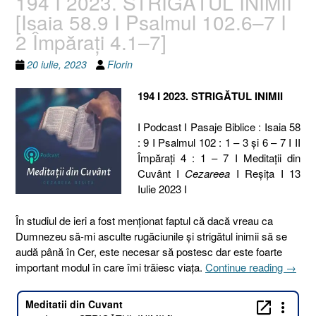
194 I 2023. STRIGĂTUL INIMII
[Isaia 58.9 I Psalmul 102.6–7 I
2 Împăraţi 4.1–7]
20 iulie, 2023
Florin
194 I 2023. STRIGĂTUL INIMII
I Podcast I Pasaje Biblice : Isaia 58
: 9 I Psalmul 102 : 1 – 3 și 6 – 7 I II
Împăraţi 4 : 1 – 7 I Meditaţii din
Cuvânt I
Cezareea
I Reşiţa I 13
Iulie 2023 I
În studiul de ieri a fost menționat faptul că dacă vreau ca
Dumnezeu să-mi asculte rugăciunile și strigătul inimii să se
audă până în Cer, este necesar să postesc dar este foarte
„194
important modul în care îmi trăiesc viața.
Continue reading
→
I
2023.
STRI