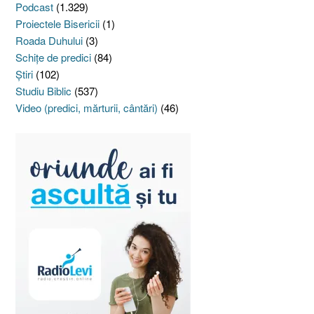
Podcast
(1.329)
Proiectele Bisericii
(1)
Roada Duhului
(3)
Schiţe de predici
(84)
Ştiri
(102)
Studiu Biblic
(537)
Video (predici, mărturii, cântări)
(46)