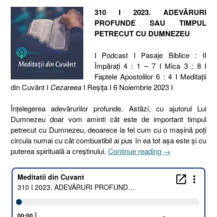
310 I 2023. ADEVĂRURI
PROFUNDE SAU TIMPUL
PETRECUT CU DUMNEZEU
I Podcast I Pasaje Biblice : II
Împărați 4 : 1 – 7 I Mica 3 : 8 I
Faptele Apostolilor 6 : 4 I Meditaţii
din Cuvânt I
Cezareea
I Reşiţa I 6 Noiembrie 2023 I
Înţelegerea adevărurilor profunde. Astăzi, cu ajutorul Lui
Dumnezeu doar vom aminti cât este de important timpul
petrecut cu Dumnezeu, deoarece la fel cum cu o mașină poți
circula numai cu cât combustibil ai pus în ea tot așa este și cu
„310
puterea spirituală a creștinului.
Continue reading
→
I
2023.
ADEVĂRURI
PROFUNDE
SAU
TIMPUL