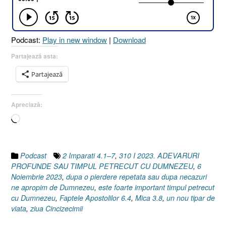
PETRECUT
CU
DUMNEZEU
Podcast:
Play in new window
|
Download
[2
Împărați
Partajează asta:
4.1-
Partajează
7
I
Mica
Apreciază:
3.8
Încarc...
I
Faptele
Apostolilor
6.4]”
Podcast
2 Imparati 4.1–7
,
310 I 2023. ADEVARURI
PROFUNDE SAU TIMPUL PETRECUT CU DUMNEZEU
,
6
Noiembrie 2023
,
dupa o pierdere repetata sau dupa necazuri
ne apropim de Dumnezeu
,
este foarte important timpul petrecut
cu Dumnezeu
,
Faptele Apostolilor 6.4
,
Mica 3.8
,
un nou tipar de
viata
,
ziua Cincizecimii