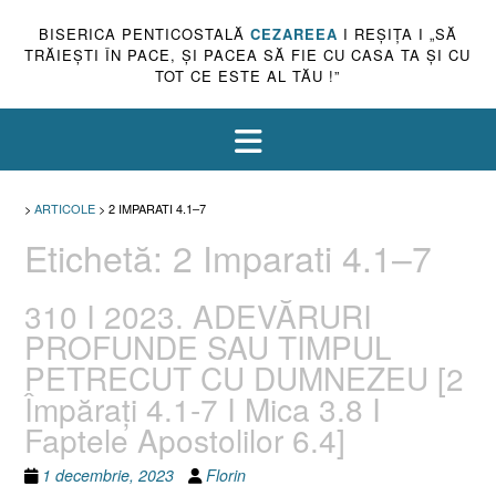
BISERICA PENTICOSTALĂ
CEZAREEA
I REŞIŢA I „SĂ
TRĂIEŞTI ÎN PACE, ŞI PACEA SĂ FIE CU CASA TA ŞI CU
TOT CE ESTE AL TĂU !”
>
ARTICOLE
>
2 IMPARATI 4.1–7
Etichetă:
2 Imparati 4.1–7
310 I 2023. ADEVĂRURI
PROFUNDE SAU TIMPUL
PETRECUT CU DUMNEZEU [2
Împărați 4.1-7 I Mica 3.8 I
Faptele Apostolilor 6.4]
1 decembrie, 2023
Florin