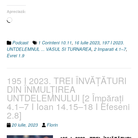
7
I
Apreciază:
Evrei
Încarc...
1.9]”
Podcast
1 Corinteni 10.11
,
16 Iulie 2023
,
197 I 2023.
UNTDELEMNUL ... VASUL SI TURNAREA
,
2 Imparati 4.1–7
,
Evrei 1.9
195 I 2023. TREI ÎNVĂȚĂTURI
DIN ÎNMULȚIREA
UNTDELEMNULUI [2 Împăraţi
4.1–7 I Ioan 14.15–18 I Efeseni
2.8]
20 iulie, 2023
Florin