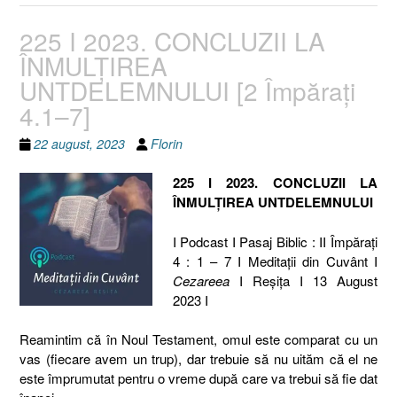
225 I 2023. CONCLUZII LA
ÎNMULȚIREA
UNTDELEMNULUI [2 Împăraţi
4.1–7]
22 august, 2023
Florin
225 I 2023. CONCLUZII LA
ÎNMULȚIREA UNTDELEMNULUI
I Podcast I Pasaj Biblic : II Împăraţi
4 : 1 – 7 I Meditaţii din Cuvânt I
Cezareea
I Reşiţa I 13 August
2023 I
Reamintim că în Noul Testament, omul este comparat cu un
vas (fiecare avem un trup), dar trebuie să nu uităm că el ne
este împrumutat pentru o vreme după care va trebui să fie dat