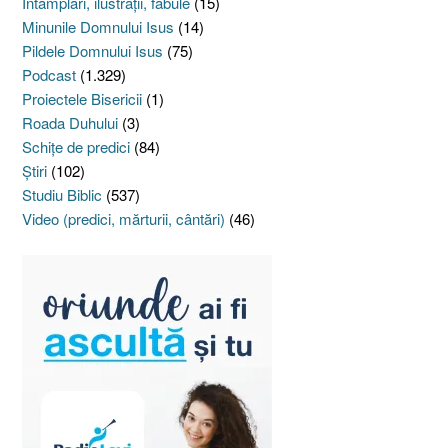
Întâmplări, ilustraţii, fabule
(15)
Minunile Domnului Isus
(14)
Pildele Domnului Isus
(75)
Podcast
(1.329)
Proiectele Bisericii
(1)
Roada Duhului
(3)
Schiţe de predici
(84)
Ştiri
(102)
Studiu Biblic
(537)
Video (predici, mărturii, cântări)
(46)