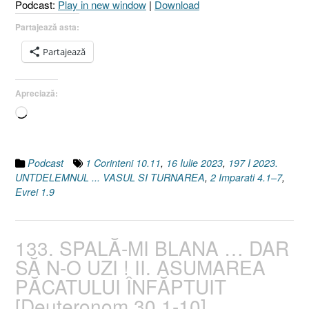
Podcast:
Play in new window
|
Download
I
2
Partajează asta:
Împăraţi
Partajează
4.1–
7
I
Apreciază:
Evrei
Încarc...
1.9]”
Podcast
1 Corinteni 10.11
,
16 Iulie 2023
,
197 I 2023.
UNTDELEMNUL ... VASUL SI TURNAREA
,
2 Imparati 4.1–7
,
Evrei 1.9
133. SPALĂ-MI BLANA … DAR
SĂ N-O UZI ! II. ASUMAREA
PĂCATULUI ÎNFĂPTUIT
[Deuteronom 30.1-10]