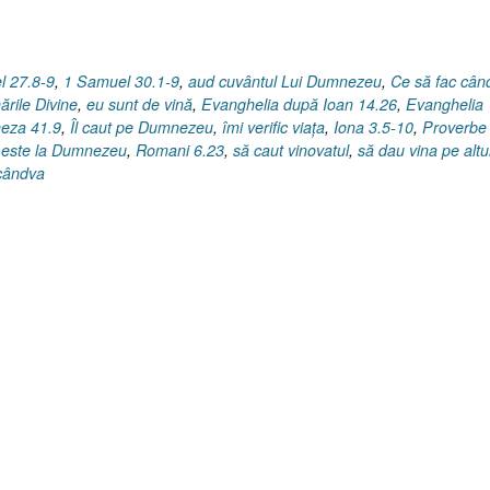
l 27.8-9
,
1 Samuel 30.1-9
,
aud cuvântul Lui Dumnezeu
,
Ce să fac cân
nările Divine
,
eu sunt de vină
,
Evanghelia după Ioan 14.26
,
Evanghelia
eza 41.9
,
Îl caut pe Dumnezeu
,
îmi verific viaţa
,
Iona 3.5-10
,
Proverbe
or este la Dumnezeu
,
Romani 6.23
,
să caut vinovatul
,
să dau vina pe altu
cândva