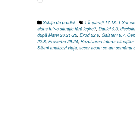
Încarc...
am
ajuns
într-
Schiţe de predici
1 Împăraţi 17.18
,
1 Samue
o
ajuns într-o situaţie fără ieşire?
,
Daniel 9.3
,
discipli
situaţie
după Matei 26.21-22
,
Exod 22.9
,
Galateni 6.7
,
Gen
fără
22.8
,
Proverbe 29.24
,
Rezolvarea tuturor situaţiil
ieşire?”
Să-mi analizezi viaţa
,
secer acum ce am semănat 