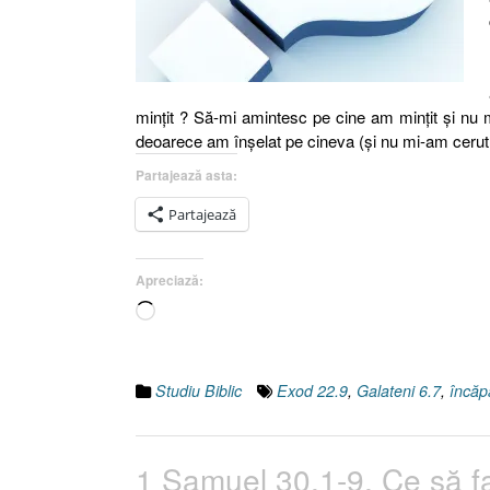
minţit ? Să-mi amintesc pe cine am minţit şi nu 
deoarece am înşelat pe cineva (şi nu mi-am cerut
Partajează asta:
Partajează
Apreciază:
Încarc...
Studiu Biblic
Exod 22.9
,
Galateni 6.7
,
încăp
1 Samuel 30.1-9, Ce să fa