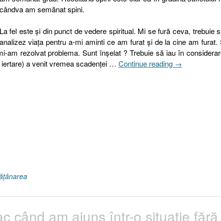
cândva am semănat spini.
La fel este şi din punct de vedere spiritual. Mi se fură ceva, trebuie 
analizez viaţa pentru a-mi aminti ce am furat şi de la cine am furat.
mi-am rezolvat problema. Sunt înşelat ? Trebuie să iau în considera
„Încăpăţânare
 iertare) a venit vremea scadenţei …
Continue reading
→
II.
Cum
pot
să
ştiu
că
merg
pe
o
cale
ăţânarea
greşită
?
[Iacov,
c când am ajuns într-o situaţie fără
Galateni