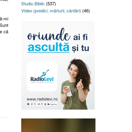
Studiu Biblic
(537)
Video (predici, mărturii, cântări)
(46)
să-mi
 Sunt
re că
a