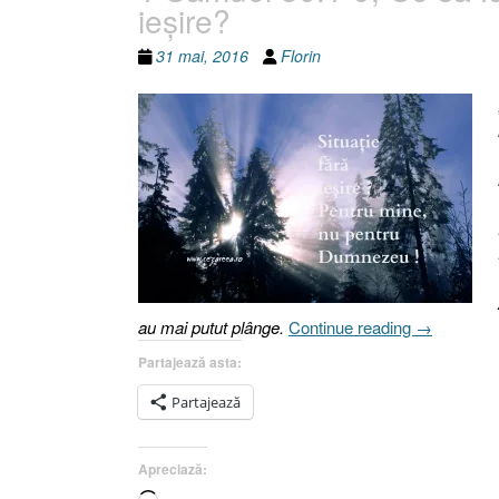
ieşire?
31 mai, 2016
Florin
„1
au mai putut plânge.
Continue reading
→
Samuel
Partajează asta:
30.1-
9,
Partajează
Ce
să
Apreciază:
fac
când