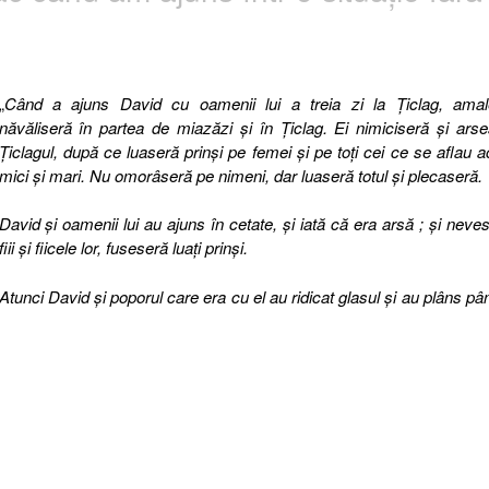
6.7,
Exod
22.9]”
„
Când a ajuns David cu oamenii lui a treia zi la Ţiclag, amalec
năvăliseră în partea de miazăzi şi în Ţiclag.
Ei nimiciseră şi ars
Ţiclagul, după ce luaseră prinşi pe femei şi pe toţi cei ce se aflau a
mici şi mari.
Nu omorâseră pe nimeni, dar luaseră totul şi plecaseră.
David şi oamenii lui au ajuns în cetate, şi iată că era arsă ; şi neves
fiii şi fiicele lor, fuseseră luaţi prinşi.
Atunci David şi poporul care era cu el au ridicat glasul şi au plâns pâ