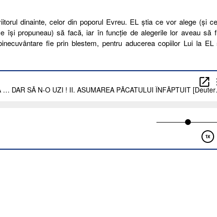
torul dinainte, celor din poporul Evreu. EL ştia ce vor alege (şi c
e îşi propuneau) să facă, iar în funcţie de alegerile lor aveau să f
 binecuvântare fie prin blestem, pentru aducerea copiilor Lui la EL 
3.
ALĂ-
ANA
R
I
SUMAREA
CATULUI
FĂPTUIT
euteronom