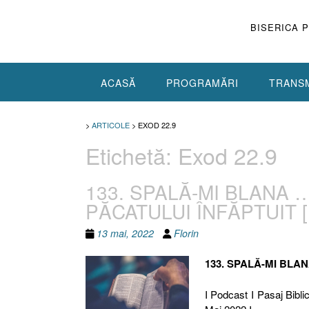
Skip
to
BISERICA 
content
ACASĂ
PROGRAMĂRI
TRANSM
>
ARTICOLE
>
EXOD 22.9
Etichetă:
Exod 22.9
133. SPALĂ-MI BLANA …
PĂCATULUI ÎNFĂPTUIT [
13 mai, 2022
Florin
133. SPALĂ-MI BLAN
I Podcast I Pasaj Bibli