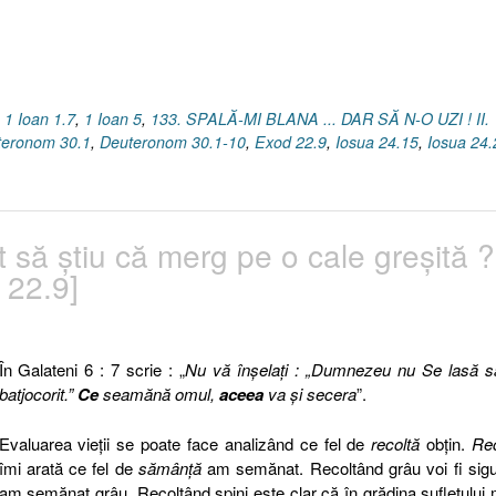
1-
”
,
1 Ioan 1.7
,
1 Ioan 5
,
133. SPALĂ-MI BLANA ... DAR SĂ N-O UZI ! II.
teronom 30.1
,
Deuteronom 30.1-10
,
Exod 22.9
,
Iosua 24.15
,
Iosua 24.
 să ştiu că merg pe o cale greşită ?
 22.9]
În Galateni 6 : 7 scrie : „
Nu vă înşelaţi : „Dumnezeu nu Se lasă s
batjocorit.”
Ce
seamănă omul,
aceea
va şi secera
”.
Evaluarea vieţii se poate face analizând ce fel de
recoltă
obţin.
Rec
îmi arată ce fel de
sămânţă
am semănat. Recoltând grâu voi fi sig
am semănat grâu. Recoltând spini este clar că în grădina sufletului