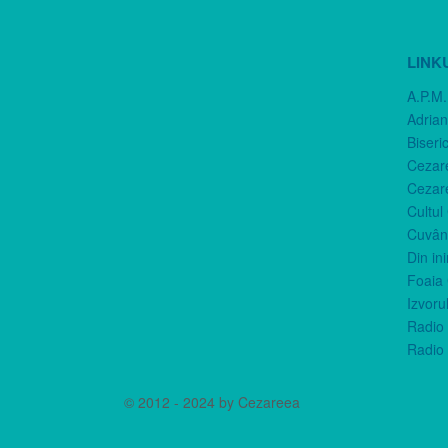
LINK
A.P.M.
Adria
Biseri
Cezar
Cezar
Cultul
Cuvânt
Din in
Foaia 
Izvorul
Radio 
Radio 
© 2012 - 2024 by Cezareea