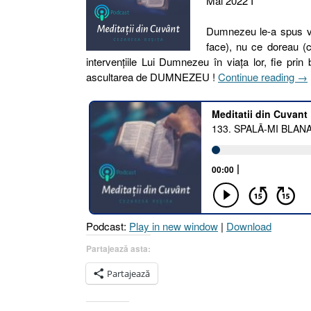
Mai 2022 I
Dumnezeu le-a spus vii
face), nu ce doreau (c
intervenţiile Lui Dumnezeu în viaţa lor, fie prin
„13
ascultarea de DUMNEZEU !
Continue reading
→
SP
MI
BL
…
DA
SĂ
N-
O
UZ
Podcast:
Play in new window
|
Download
!
II.
Partajează asta:
A
Partajează
PĂ
ÎN
[D