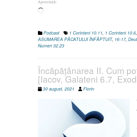
Apreciază:
30.
Încarc...
10]
Podcast
1 Corinteni 10.11
,
1 Corinteni 10.6
ASUMAREA PĂCATULUI ÎNFĂPTUIT
,
16-17
,
Deu
Numeri 32.23
Încăpăţânarea II. Cum pot
[Iacov, Galateni 6.7, Exod
30 august, 2021
Florin