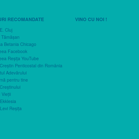
URI RECOMANDATE
VINO CU NOI !
E. Cluj
n Tămăşan
ca Betania Chicago
eea Facebook
eea Reşiţa YouTube
 Creştin Penticostal din România
ul Adevărului
imă pentru tine
Creştinului
 Vieţii
Ekklesia
Levi Reşiţa