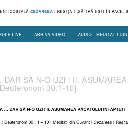
PENTICOSTALĂ
CEZAREEA
I REŞIŢA I „SĂ TRĂIEŞTI ÎN PACE, 
ISIE LIVE
ARHIVA VIDEO
AUDIO I MEDITATII DI
 DAR SĂ N-O UZI ! II. ASUMAREA
Deuteronom 30.1-10]
A … DAR SĂ N-O UZI ! II. ASUMAREA PĂCATULUI ÎNFĂPTUIT
c : Deuteronom 30 : 1 – 10 I Meditaţii din Cuvânt I
Cezareea
I Reşiţa