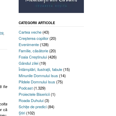
CATEGORII ARTICOLE
Cartea veche
(43)
29
,
Creşterea copiilor
(20)
Evenimente
(128)
Familie, căsătorie
(20)
Foaia Creştinului
(426)
Gândul zilei
(19)
Întâmplări, ilustraţii, fabule
(15)
Minunile Domnului Isus
(14)
Pildele Domnului Isus
(75)
ă fie
Podcast
(1.329)
Proiectele Bisericii
(1)
Roada Duhului
(3)
olta
Schiţe de predici
(84)
ur că
Ştiri
(102)
 meu,