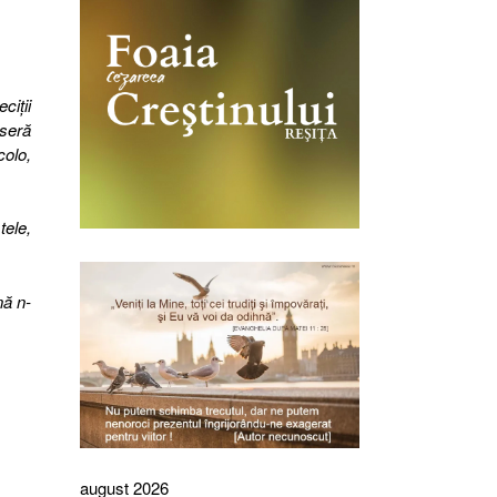
iţii
eseră
colo,
tele,
nă n-
august 2026