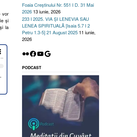
Foaia Creștinului Nr. 551 I D. 31 Mai
2026
13 iunie, 2026
e vor
233 I 2025. VIA ȘI LENEVIA SAU
ie şi
LENEA SPIRITUALĂ [Isaia 5.7 I 2
şi la
Petru 1.3-5] 21 August 2025
11 iunie,
2026
Flickr
Facebook
YouTube
Google
PODCAST