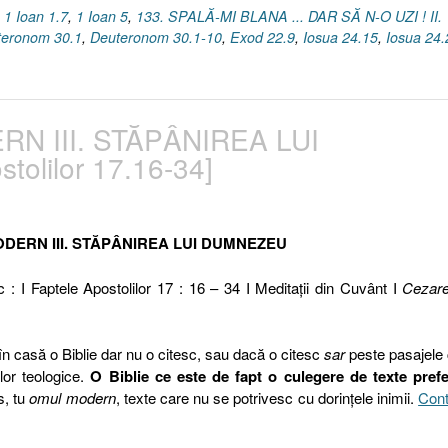
,
1 Ioan 1.7
,
1 Ioan 5
,
133. SPALĂ-MI BLANA ... DAR SĂ N-O UZI ! II.
teronom 30.1
,
Deuteronom 30.1-10
,
Exod 22.9
,
Iosua 24.15
,
Iosua 24.
N III. STĂPÂNIREA LUI
olilor 17.16-34]
DERN III. STĂPÂNIREA LUI DUMNEZEU
c : I Faptele Apostolilor 17 : 16 – 34 I Meditaţii din Cuvânt I
Cezar
 în casă o Biblie dar nu o citesc, sau dacă o citesc
sar
peste pasajele
lor teologice.
O Biblie ce este de fapt o culegere de texte prefe
s, tu
omul modern
, texte care nu se potrivesc cu dorinţele inimii.
Cont