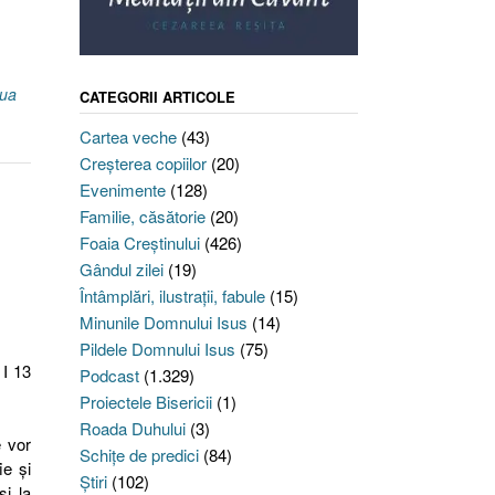
sua
CATEGORII ARTICOLE
Cartea veche
(43)
Creşterea copiilor
(20)
Evenimente
(128)
Familie, căsătorie
(20)
Foaia Creştinului
(426)
Gândul zilei
(19)
Întâmplări, ilustraţii, fabule
(15)
Minunile Domnului Isus
(14)
Pildele Domnului Isus
(75)
 I 13
Podcast
(1.329)
Proiectele Bisericii
(1)
Roada Duhului
(3)
e vor
Schiţe de predici
(84)
ie şi
Ştiri
(102)
şi la