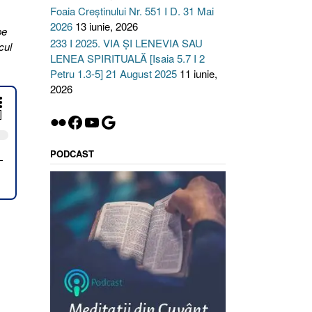
Foaia Creștinului Nr. 551 I D. 31 Mai
2026
13 iunie, 2026
pe
233 I 2025. VIA ȘI LENEVIA SAU
cul
LENEA SPIRITUALĂ [Isaia 5.7 I 2
Petru 1.3-5] 21 August 2025
11 iunie,
2026
Flickr
Facebook
YouTube
Google
PODCAST