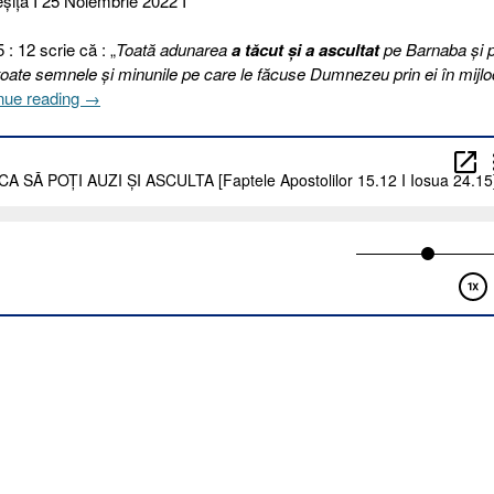
şiţa I 25 Noiembrie 2022 I
 : 12 scrie că : „
Toată adunarea
a tăcut şi a ascultat
pe Barnaba şi 
t toate semnele şi minunile pe care le făcuse Dumnezeu prin ei în mijlo
„329.
nue reading
→
ÎNVAȚĂ
SĂ
TACI
CA
SĂ
POȚI
AUZI
ȘI
ASCULTA
[Faptele
Apostolilor
15.12
I
Iosua
24.15]”