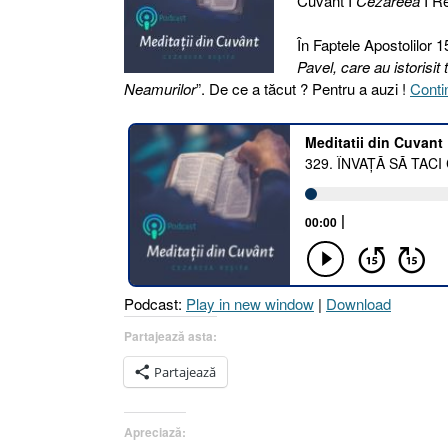
Cuvânt I
Cezareea
I Re
În Faptele Apostolilor 15
Pavel, care au istorisi
Neamurilor
”. De ce a tăcut ? Pentru a auzi !
Conti
Podcast:
Play in new window
|
Download
Partajează asta:
Partajează
Apreciază: