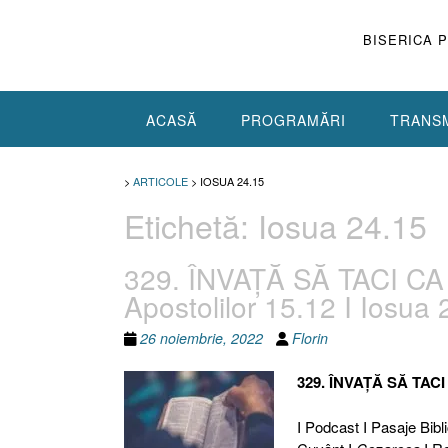
Skip
to
BISERICA 
content
ACASĂ
PROGRAMĂRI
TRANSM
>
ARTICOLE
>
IOSUA 24.15
Etichetă:
Iosua 24.15
329. ÎNVAȚĂ SĂ TACI CA
Apostolilor 15.12 I Iosua 
26 noiembrie, 2022
Florin
329. ÎNVAȚĂ SĂ TAC
I Podcast I Pasaje Biblic