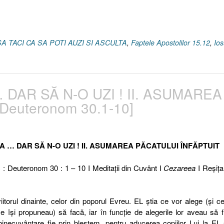
SA TACI CA SA POTI AUZI SI ASCULTA
,
Faptele Apostolilor 15.12
,
Io
 DAR SĂ N-O UZI ! II. ASUMAREA
Deuteronom 30.1-10]
A … DAR SĂ N-O UZI ! II. ASUMAREA PĂCATULUI ÎNFĂPTUIT
c : Deuteronom 30 : 1 – 10 I Meditaţii din Cuvânt I
Cezareea
I Reşiţa
torul dinainte, celor din poporul Evreu. EL ştia ce vor alege (şi c
e îşi propuneau) să facă, iar în funcţie de alegerile lor aveau să f
 binecuvântare fie prin blestem, pentru aducerea copiilor Lui la EL 