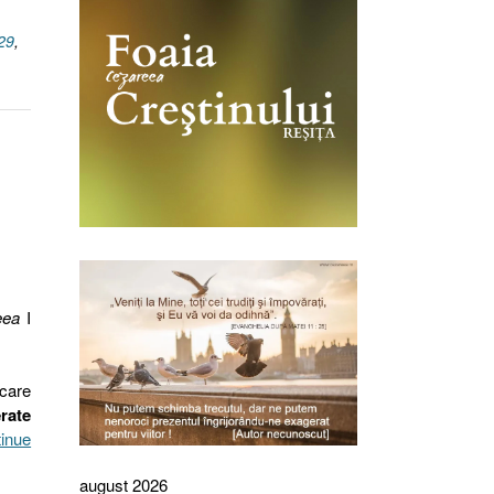
29
,
eea
I
 care
rate
inue
august 2026