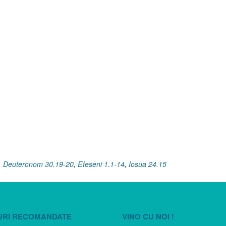
,
Deuteronom 30.19-20
,
Efeseni 1.1-14
,
Iosua 24.15
URI RECOMANDATE
VINO CU NOI !