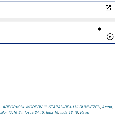
5. AREOPAGUL MODERN III. STĂPÂNIREA LUI DUMNEZEU
,
Atena
,
lilor 17.16-34
,
Iosua 24.15
,
Iuda 16
,
Iuda 18-19
,
Pavel