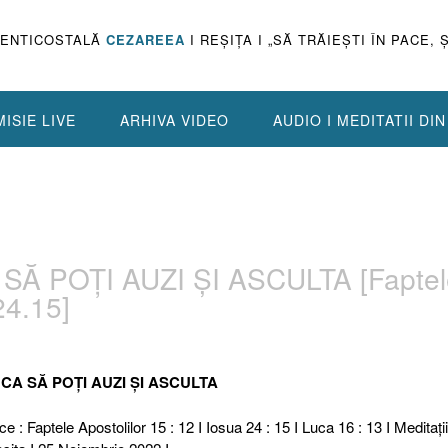
PENTICOSTALĂ
CEZAREEA
I REŞIŢA I „SĂ TRĂIEŞTI ÎN PACE, 
ISIE LIVE
ARHIVA VIDEO
AUDIO I MEDITATII DI
 SĂ POȚI AUZI ȘI ASCULTA [Faptel
24.15]
I CA SĂ POȚI AUZI ȘI ASCULTA
e : Faptele Apostolilor 15 : 12 I Iosua 24 : 15 I Luca 16 : 13 I Meditaţii