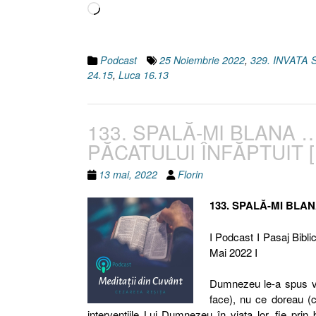
Încarc...
Podcast
25 Noiembrie 2022
,
329. INVATA 
24.15
,
Luca 16.13
133. SPALĂ-MI BLANA …
PĂCATULUI ÎNFĂPTUIT [
13 mai, 2022
Florin
133. SPALĂ-MI BLAN
I Podcast I Pasaj Bibli
Mai 2022 I
Dumnezeu le-a spus vii
face), nu ce doreau (c
intervenţiile Lui Dumnezeu în viaţa lor, fie prin