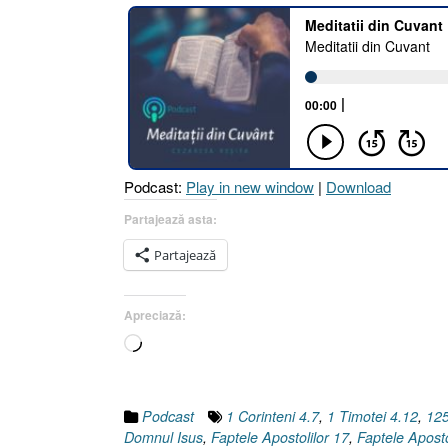
MODERN
III.
STĂPÂNIREA
LUI
DUMNEZEU
[Faptele
Apostolilor
17.16-
Podcast:
Play in new window
|
Download
34]”
Partajează asta:
Partajează
Apreciază:
Încarc...
Podcast
1 Corinteni 4.7
,
1 Timotei 4.12
,
12
Domnul Isus
,
Faptele Apostolilor 17
,
Faptele Aposto