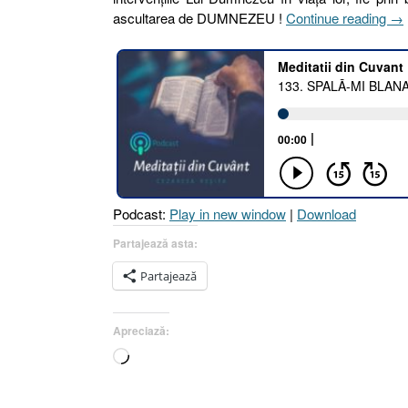
„13
ascultarea de DUMNEZEU !
Continue reading
→
SP
MI
BL
…
DA
SĂ
N-
O
UZ
Podcast:
Play in new window
|
Download
!
II.
Partajează asta:
A
Partajează
PĂ
ÎN
[D
Apreciază:
30.
Încarc...
10]