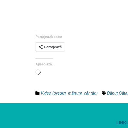
Partajează asta:
Partajează
Apreciază:
Încarc...
Video (predici, mărturii, cântări)
Dănuţ Căta
LINK