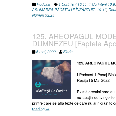
Podcast
1 Corinteni 10.11
,
1 Corinteni 10.6
ASUMAREA PĂCATULUI ÎNFĂPTUIT
,
16-17
,
Deu
Numeri 32.23
125. AREOPAGUL MODER
DUMNEZEU [Faptele Apost
5 mai, 2022
Florin
125. AREOPAGUL MO
I Podcast I Pasaj Bibli
Reşiţa I 5 Mai 2022 I
Există creştini care au
nu susţin convingerile 
printre care se află texte de care nu ai nici un folo
„125.
reading
→
AREOPAGUL