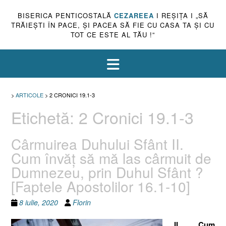
BISERICA PENTICOSTALĂ
CEZAREEA
I REŞIŢA I „SĂ
TRĂIEŞTI ÎN PACE, ŞI PACEA SĂ FIE CU CASA TA ŞI CU
TOT CE ESTE AL TĂU !”
>
ARTICOLE
>
2 CRONICI 19.1-3
Etichetă:
2 Cronici 19.1-3
Cârmuirea Duhului Sfânt II.
Cum învăţ să mă las cârmuit de
Dumnezeu, prin Duhul Sfânt ?
[Faptele Apostolilor 16.1-10]
8 iulie, 2020
Florin
II. Cum