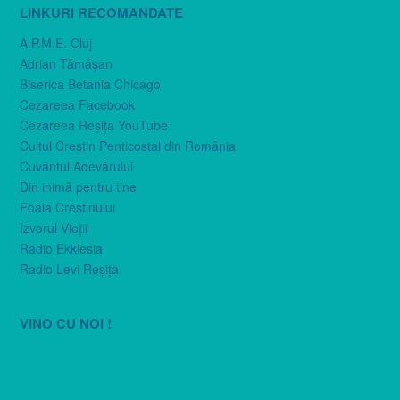
LINKURI RECOMANDATE
A.P.M.E. Cluj
Adrian Tămăşan
Biserica Betania Chicago
Cezareea Facebook
Cezareea Reşiţa YouTube
Cultul Creştin Penticostal din România
Cuvântul Adevărului
Din inimă pentru tine
Foaia Creştinului
Izvorul Vieţii
Radio Ekklesia
Radio Levi Reşiţa
VINO CU NOI !