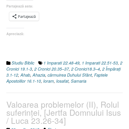
Duhului
Partajează asta:
Sfânt
II.
Partajează
Cum
învăţ
Apreciază:
să
mă
las
cârmuit
de
Studiu Biblic
1 Imparati 22.48-49
,
1 Imparati 22.51-53
,
2
Dumnezeu,
Cronici 19.1-3
,
2 Cronici 20.35–37
,
2 Cronici18.3–4
,
2 Împăraţi
prin
3.1-12
,
Ahab
,
Ahazia
,
cârmuirea Duhului Sfânt
,
Faptele
Duhul
Apostolilor 16.1-10
,
Ioram
,
Iosafat
,
Samaria
Sfânt
?
[Faptele
Valoarea problemelor (II), Rolul
Apostolilor
suferinţei, [Jertfa Domnului Isus
16.1-
10]”
/ Luca 23.26-34]