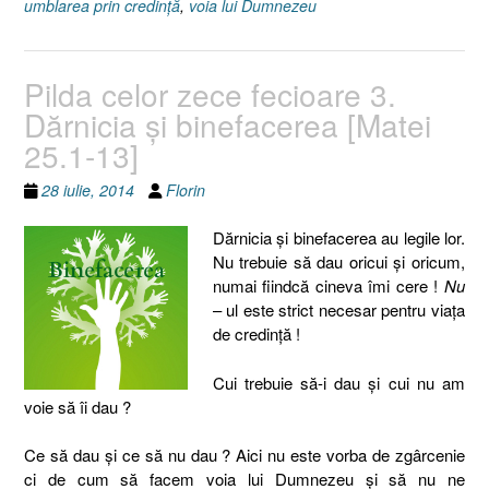
umblarea prin credinţă
,
voia lui Dumnezeu
Pilda celor zece fecioare 3.
Dărnicia şi binefacerea [Matei
25.1-13]
28 iulie, 2014
Florin
Dărnicia şi binefacerea au legile lor.
Nu trebuie să dau oricui şi oricum,
numai fiindcă cineva îmi cere !
Nu
– ul este strict necesar pentru viaţa
de credinţă !
Cui trebuie să-i dau şi cui nu am
voie să îi dau ?
Ce să dau şi ce să nu dau ? Aici nu este vorba de zgârcenie
ci de cum să facem voia lui Dumnezeu şi să nu ne