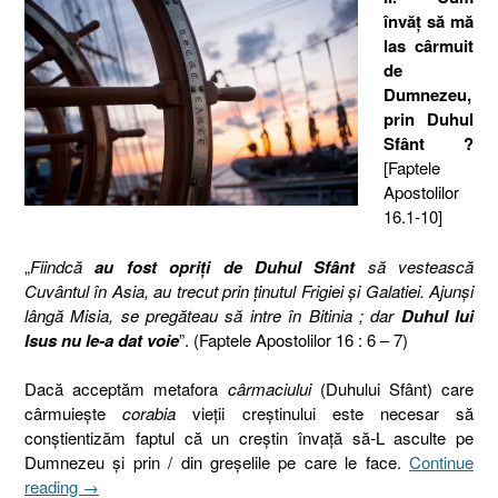
învăţ să mă
las cârmuit
de
Dumnezeu,
prin Duhul
Sfânt ?
[Faptele
Apostolilor
16.1-10]
„
Fiindcă
au fost opriţi de Duhul Sfânt
să vestească
Cuvântul în Asia, au trecut prin ţinutul Frigiei şi Galatiei. Ajunşi
lângă Misia, se pregăteau să intre în Bitinia ; dar
Duhul lui
Isus nu le-a dat voie
”. (Faptele Apostolilor 16 : 6 – 7)
Dacă acceptăm metafora
cârmaciului
(Duhului Sfânt) care
cârmuieşte
corabia
vieţii creştinului este necesar să
conştientizăm faptul că un creştin învaţă să-L asculte pe
Dumnezeu şi prin / din greşelile pe care le face.
Continue
„Cârmuirea
reading
→