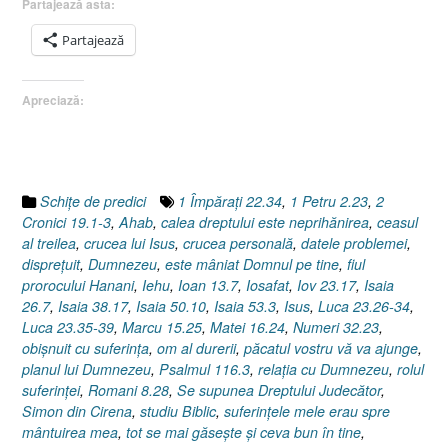
Partajează asta:
(II),
Rolul
Partajează
suferinţei,
[Jertfa
Apreciază:
Domnului
Isus
/
Luca
23.26-
Schiţe de predici
1 Împăraţi 22.34
,
1 Petru 2.23
,
2
34]”
Cronici 19.1-3
,
Ahab
,
calea dreptului este neprihănirea
,
ceasul
al treilea
,
crucea lui Isus
,
crucea personală
,
datele problemei
,
dispreţuit
,
Dumnezeu
,
este mâniat Domnul pe tine
,
fiul
prorocului Hanani
,
Iehu
,
Ioan 13.7
,
Iosafat
,
Iov 23.17
,
Isaia
26.7
,
Isaia 38.17
,
Isaia 50.10
,
Isaia 53.3
,
Isus
,
Luca 23.26-34
,
Luca 23.35-39
,
Marcu 15.25
,
Matei 16.24
,
Numeri 32.23
,
obişnuit cu suferinţa
,
om al durerii
,
păcatul vostru vă va ajunge
,
planul lui Dumnezeu
,
Psalmul 116.3
,
relaţia cu Dumnezeu
,
rolul
suferinţei
,
Romani 8.28
,
Se supunea Dreptului Judecător
,
Simon din Cirena
,
studiu Biblic
,
suferinţele mele erau spre
mântuirea mea
,
tot se mai găseşte şi ceva bun în tine
,