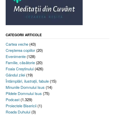
CATEGORII ARTICOLE
Cartea veche
(43)
Creşterea copiilor
(20)
Evenimente
(128)
Familie, căsătorie
(20)
Foaia Creştinului
(426)
Gândul zilei
(19)
Întâmplări, ilustraţii, fabule
(15)
Minunile Domnului Isus
(14)
Pildele Domnului Isus
(75)
Podcast
(1.329)
Proiectele Bisericii
(1)
Roada Duhului
(3)