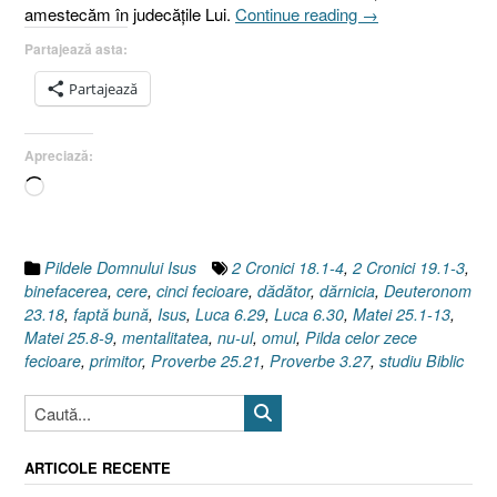
„Pilda
amestecăm în judecăţile Lui.
Continue reading
→
celor
Partajează asta:
zece
fecioare
Partajează
3.
Dărnicia
Apreciază:
şi
binefacerea
Încarc...
[Matei
25.1-
13]”
Pildele Domnului Isus
2 Cronici 18.1-4
,
2 Cronici 19.1-3
,
binefacerea
,
cere
,
cinci fecioare
,
dădător
,
dărnicia
,
Deuteronom
23.18
,
faptă bună
,
Isus
,
Luca 6.29
,
Luca 6.30
,
Matei 25.1-13
,
Matei 25.8-9
,
mentalitatea
,
nu-ul
,
omul
,
Pilda celor zece
fecioare
,
primitor
,
Proverbe 25.21
,
Proverbe 3.27
,
studiu Biblic
ARTICOLE RECENTE