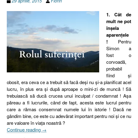
29 aprilie, 2015
Florin
1. Cât de
mult ne pot
înşela
aparenţele
!
Pentru
Simon a
fost o
corvoadă,
probabil
fiind şi
obosit, era ceva ce a trebuit să facă deşi nu şi-a planificat acel
lucru, în plus era şi după aproape o
mini-zi
de muncă ! Să
trebuiască să ducă crucea unui inculpat
/ condamnat
! Aşa
păreau a fi lucrurile, când de fapt, acesta este lucrul pentru
care a rămas consemnat numele lui în istorie ! Dacă ne
gândim bine, ce este cu adevărat important pentru noi şi ce nu
are valoare în viaţa noastră ?
„Valoarea
Continue reading
→
problemelor