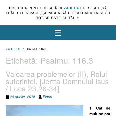
BISERICA PENTICOSTALĂ
CEZAREEA
I REŞIŢA I „SĂ
TRĂIEŞTI ÎN PACE, ŞI PACEA SĂ FIE CU CASA TA ŞI CU
TOT CE ESTE AL TĂU !”
>
ARTICOLE
>
PSALMUL 116.3
Etichetă:
Psalmul 116.3
Valoarea problemelor (II), Rolul
suferinţei, [Jertfa Domnului Isus
/ Luca 23.26-34]
29 aprilie, 2015
Florin
1. Cât de
mult ne pot