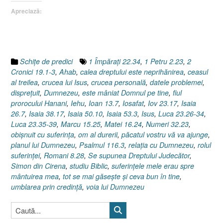
[Jertfa
Apreciază:
Domnului
Isus
/
Luca
23.26-
Schiţe de predici
1 Împăraţi 22.34
,
1 Petru 2.23
,
2
34]”
Cronici 19.1-3
,
Ahab
,
calea dreptului este neprihănirea
,
ceasul
al treilea
,
crucea lui Isus
,
crucea personală
,
datele problemei
,
dispreţuit
,
Dumnezeu
,
este mâniat Domnul pe tine
,
fiul
prorocului Hanani
,
Iehu
,
Ioan 13.7
,
Iosafat
,
Iov 23.17
,
Isaia
26.7
,
Isaia 38.17
,
Isaia 50.10
,
Isaia 53.3
,
Isus
,
Luca 23.26-34
,
Luca 23.35-39
,
Marcu 15.25
,
Matei 16.24
,
Numeri 32.23
,
obişnuit cu suferinţa
,
om al durerii
,
păcatul vostru vă va ajunge
,
planul lui Dumnezeu
,
Psalmul 116.3
,
relaţia cu Dumnezeu
,
rolul
suferinţei
,
Romani 8.28
,
Se supunea Dreptului Judecător
,
Simon din Cirena
,
studiu Biblic
,
suferinţele mele erau spre
mântuirea mea
,
tot se mai găseşte şi ceva bun în tine
,
umblarea prin credinţă
,
voia lui Dumnezeu