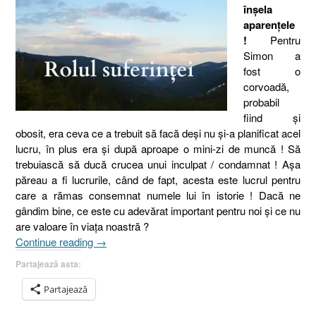
înşela
aparenţele
!
Pentru
Simon a
fost o
corvoadă,
probabil
fiind şi
obosit, era ceva ce a trebuit să facă deşi nu şi-a planificat acel
lucru, în plus era şi după aproape o
mini-zi
de muncă ! Să
trebuiască să ducă crucea unui inculpat
/ condamnat
! Aşa
păreau a fi lucrurile, când de fapt, acesta este lucrul pentru
care a rămas consemnat numele lui în istorie ! Dacă ne
gândim bine, ce este cu adevărat important pentru noi şi ce nu
are valoare în viaţa noastră ?
„Valoarea
Continue reading
→
problemelor
Partajează asta:
(II),
Rolul
Partajează
suferinţei,