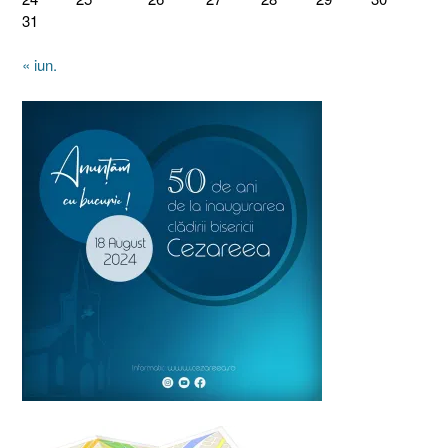
31
« iun.