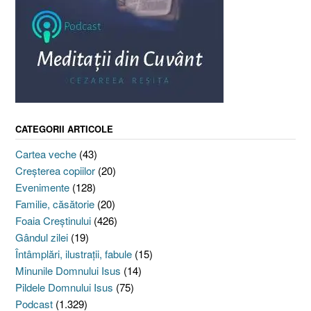
CATEGORII ARTICOLE
Cartea veche
(43)
Creşterea copiilor
(20)
Evenimente
(128)
Familie, căsătorie
(20)
Foaia Creştinului
(426)
Gândul zilei
(19)
Întâmplări, ilustraţii, fabule
(15)
Minunile Domnului Isus
(14)
Pildele Domnului Isus
(75)
Podcast
(1.329)