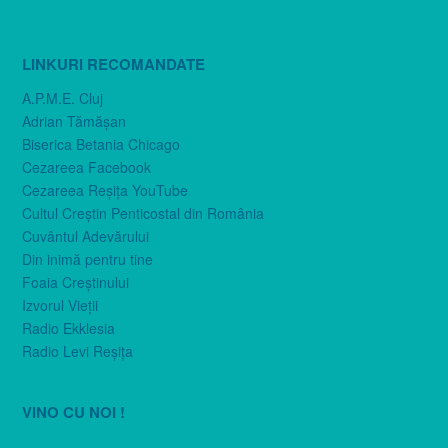
LINKURI RECOMANDATE
A.P.M.E. Cluj
Adrian Tămăşan
Biserica Betania Chicago
Cezareea Facebook
Cezareea Reşiţa YouTube
Cultul Creştin Penticostal din România
Cuvântul Adevărului
Din inimă pentru tine
Foaia Creştinului
Izvorul Vieţii
Radio Ekklesia
Radio Levi Reşiţa
VINO CU NOI !