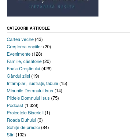
CATEGORII ARTICOLE
Cartea veche
(43)
Creşterea copiilor
(20)
Evenimente
(128)
Familie, căsătorie
(20)
Foaia Creştinului
(426)
Gândul zilei
(19)
Întâmplări, ilustraţii, fabule
(15)
Minunile Domnului Isus
(14)
Pildele Domnului Isus
(75)
Podcast
(1.329)
Proiectele Bisericii
(1)
Roada Duhului
(3)
Schiţe de predici
(84)
Ştiri
(102)