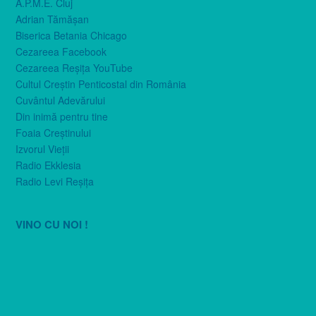
A.P.M.E. Cluj
Adrian Tămăşan
Biserica Betania Chicago
Cezareea Facebook
Cezareea Reşiţa YouTube
Cultul Creştin Penticostal din România
Cuvântul Adevărului
Din inimă pentru tine
Foaia Creştinului
Izvorul Vieţii
Radio Ekklesia
Radio Levi Reşiţa
VINO CU NOI !