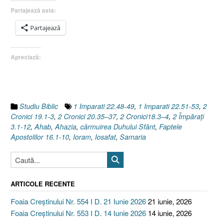
Duhului
Partajează asta:
Sfânt
II.
Partajează
Cum
învăţ
Apreciază:
să
mă
las
cârmuit
de
Studiu Biblic
1 Imparati 22.48-49
,
1 Imparati 22.51-53
,
2
Dumnezeu,
Cronici 19.1-3
,
2 Cronici 20.35–37
,
2 Cronici18.3–4
,
2 Împăraţi
prin
3.1-12
,
Ahab
,
Ahazia
,
cârmuirea Duhului Sfânt
,
Faptele
Duhul
Apostolilor 16.1-10
,
Ioram
,
Iosafat
,
Samaria
Sfânt
?
[Faptele
Apostolilor
ARTICOLE RECENTE
16.1-
10]”
Foaia Creștinului Nr. 554 I D. 21 Iunie 2026
21 iunie, 2026
Foaia Creștinului Nr. 553 I D. 14 Iunie 2026
14 iunie, 2026