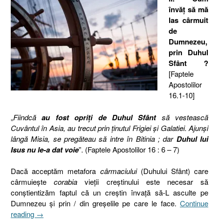
învăţ să mă
las cârmuit
de
Dumnezeu,
prin Duhul
Sfânt ?
[Faptele
Apostolilor
16.1-10]
„
Fiindcă
au fost opriţi de Duhul Sfânt
să vestească
Cuvântul în Asia, au trecut prin ţinutul Frigiei şi Galatiei. Ajunşi
lângă Misia, se pregăteau să intre în Bitinia ; dar
Duhul lui
Isus nu le-a dat voie
”. (Faptele Apostolilor 16 : 6 – 7)
Dacă acceptăm metafora
cârmaciului
(Duhului Sfânt) care
cârmuieşte
corabia
vieţii creştinului este necesar să
conştientizăm faptul că un creştin învaţă să-L asculte pe
Dumnezeu şi prin / din greşelile pe care le face.
Continue
„Cârmuirea
reading
→