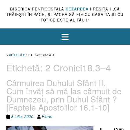
BISERICA PENTICOSTALĂ
CEZAREEA
I REŞIŢA I „SĂ
TRĂIEŞTI ÎN PACE, ŞI PACEA SĂ FIE CU CASA TA ŞI CU
TOT CE ESTE AL TĂU !”
>
ARTICOLE
>
2 CRONICI18.3–4
Etichetă:
2 Cronici18.3–4
Cârmuirea Duhului Sfânt II.
Cum învăţ să mă las cârmuit de
Dumnezeu, prin Duhul Sfânt ?
[Faptele Apostolilor 16.1-10]
8 iulie, 2020
Florin
II. Cum