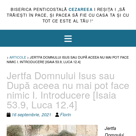
BISERICA PENTICOSTALĂ
CEZAREEA
I REŞIŢA I „SĂ
TRĂIEŞTI ÎN PACE, ŞI PACEA SĂ FIE CU CASA TA ŞI CU
TOT CE ESTE AL TĂU !”
>
ARTICOLE
>
JERTFA DOMNULUI ISUS SAU DUPĂ ACEEA NU MAI POT FACE
NIMIC I. INTRODUCERE [ISAIA 53.9, LUCA 12.4]
Jertfa Domnului Isus sau
După aceea nu mai pot face
nimic I. Introducere [Isaia
53.9, Luca 12.4]
16 septembrie, 2021
Florin
Jertfa
Domnului