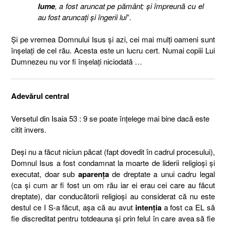
lume
, a fost aruncat pe pământ; şi împreună cu el
au fost aruncaţi şi îngerii lui
”.
Şi pe vremea Domnului Isus şi azi, cei mai mulţi oameni sunt
înşelaţi de cel rău. Acesta este un lucru cert. Numai copiii Lui
Dumnezeu nu vor fi înşelaţi niciodată …
Adevărul central
Versetul din Isaia 53 : 9 se poate înţelege mai bine dacă este
citit invers.
Deşi nu a făcut niciun păcat (fapt dovedit în cadrul procesului),
Domnul Isus a fost condamnat la moarte de liderii religioşi şi
executat, doar sub
aparenţa
de dreptate a unui cadru legal
(ca şi cum ar fi fost un om rău iar ei erau cei care au făcut
dreptate), dar conducătorii religioşi au considerat că nu este
destul ce I S-a făcut, aşa că au avut
intenţia
a fost ca EL să
fie discreditat pentru totdeauna şi prin felul în care avea să fie