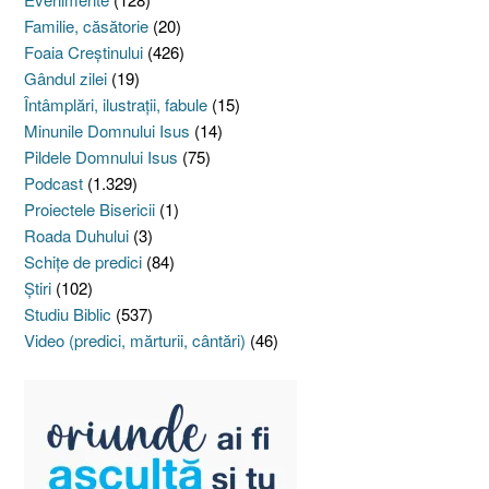
Familie, căsătorie
(20)
Foaia Creştinului
(426)
Gândul zilei
(19)
Întâmplări, ilustraţii, fabule
(15)
Minunile Domnului Isus
(14)
Pildele Domnului Isus
(75)
Podcast
(1.329)
Proiectele Bisericii
(1)
Roada Duhului
(3)
Schiţe de predici
(84)
Ştiri
(102)
Studiu Biblic
(537)
Video (predici, mărturii, cântări)
(46)