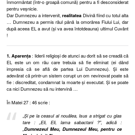
înmormântat (într-o groapă comună) pentru a fi desconsiderat
pentru veşnicie.
Dar Dumnezeu a intervenit,
realitatea
Divină fiind cu totul alta
… Dumnezeu a permis răul până la omorârea Fiului Lui, dar
după aceea EL a avut (şi va avea întotdeauna) ultimul Cuvânt
!
1. Aparenţa
: liderii religioşi de atunci au dorit să se creadă că
EL este un om rău care trebuia să fie eliminat (ei dând
impresia că se află de partea Lui Dumnezeu). Şi este
adevărat că printr-un sistem corupt un om nevinovat poate să
fie : discreditat, condamnat la moarte şi executat. Şi se poate
ca nici Dumnezeu să nu intervină …
În Matei 27 : 46 scrie :
„
Şi pe la ceasul al nouălea, Isus a strigat cu glas
tare : „Eli, Eli, lama sabactani ?”, adică :
„
Dumnezeul Meu, Dumnezeul Meu, pentru ce