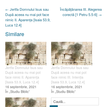
Post
←
Jertfa Domnului Isus sau
Încăpăţânarea III. Alegerea
navigation
După aceea nu mai pot face
corectă [1 Petru 5.5-6]
→
nimic II. Aparenţa [Isaia 53.9,
Luca 12.4]
Similare
Jertfa Domnului Isus sau
Jertfa Domnului Isus sau
După aceea nu mai pot
După aceea nu mai pot
face nimic II. Aparenţa
face nimic III. Intenţia
[Isaia 53.9, Luca 12.4]
[Isaia 53.9, Luca 12.4]
16 septembrie, 2021
16 septembrie, 2021
În „Studiu Biblic”
În „Studiu Biblic”