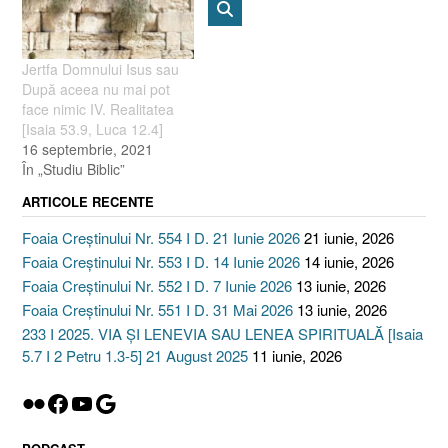
Jertfa Domnului Isus sau
După aceea nu mai pot
face nimic IV. Realitatea
[Isaia 53.9, Luca 12.4]
16 septembrie, 2021
În „Studiu Biblic”
ARTICOLE RECENTE
Foaia Creștinului Nr. 554 I D. 21 Iunie 2026
21 iunie, 2026
Foaia Creștinului Nr. 553 I D. 14 Iunie 2026
14 iunie, 2026
Foaia Creștinului Nr. 552 I D. 7 Iunie 2026
13 iunie, 2026
Foaia Creștinului Nr. 551 I D. 31 Mai 2026
13 iunie, 2026
233 I 2025. VIA ȘI LENEVIA SAU LENEA SPIRITUALĂ [Isaia
5.7 I 2 Petru 1.3-5] 21 August 2025
11 iunie, 2026
Flickr
Facebook
YouTube
Google