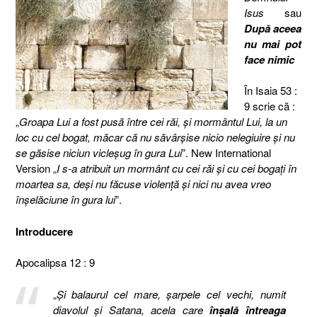
Isus
sau
După aceea
nu mai pot
face nimic
În Isaia 53 :
9 scrie că :
„
Groapa Lui a fost pusă între cei răi, şi mormântul Lui, la un
loc cu cel bogat, măcar că nu săvârşise nicio nelegiuire şi nu
se găsise niciun vicleşug în gura Lui
”. New International
Version „
I s-a atribuit un mormânt cu cei răi și cu cei bogați în
moartea sa, deși nu făcuse violență și nici nu avea vreo
înșelăciune în gura lui
”.
Introducere
Apocalipsa 12 : 9
„
Şi balaurul cel mare, şarpele cel vechi, numit
diavolul şi Satana, acela care
înşală întreaga