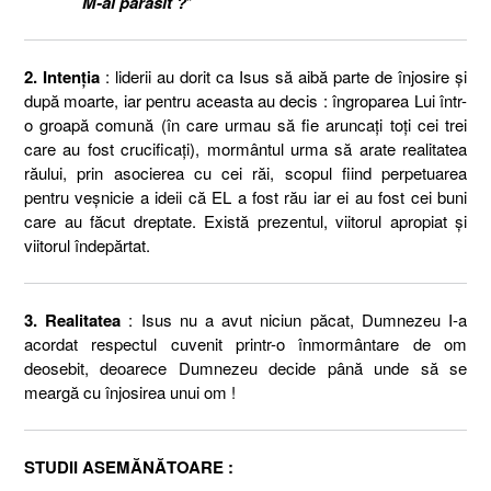
M-ai părăsit ?
”
2. Intenţia
: liderii au dorit ca Isus să aibă parte de înjosire şi
după moarte, iar pentru aceasta au decis : îngroparea Lui într-
o groapă comună (în care urmau să fie aruncaţi toţi cei trei
care au fost crucificaţi), mormântul urma să arate realitatea
răului, prin asocierea cu cei răi, scopul fiind perpetuarea
pentru veşnicie a ideii că EL a fost rău iar ei au fost cei buni
care au făcut dreptate. Există prezentul, viitorul apropiat şi
viitorul îndepărtat.
3. Realitatea
: Isus nu a avut niciun păcat, Dumnezeu I-a
acordat respectul cuvenit printr-o înmormântare de om
deosebit, deoarece Dumnezeu decide până unde să se
meargă cu înjosirea unui om !
STUDII ASEMĂNĂTOARE :