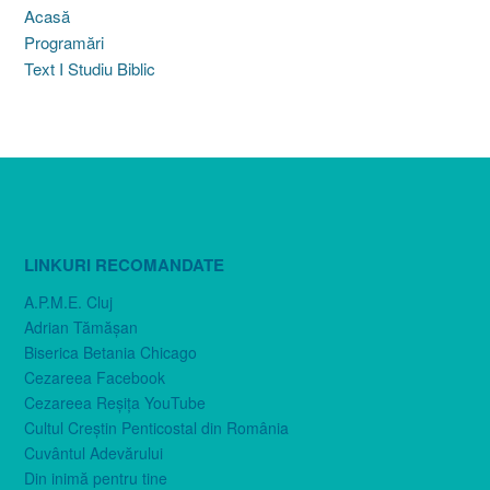
Acasă
Programări
Text I Studiu Biblic
LINKURI RECOMANDATE
A.P.M.E. Cluj
Adrian Tămăşan
Biserica Betania Chicago
Cezareea Facebook
Cezareea Reşiţa YouTube
Cultul Creştin Penticostal din România
Cuvântul Adevărului
Din inimă pentru tine