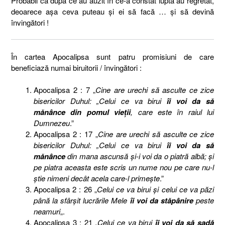
Probabil că după ce au auzit în ce-a constat lupta au regretat,
deoarece aşa ceva puteau şi ei să facă … şi să devină
învingători !
În cartea Apocalipsa sunt patru promisiuni de care
beneficiază numai biruitorii / învingători :
Apocalipsa 2 : 7 „
Cine are urechi să asculte ce zice
bisericilor Duhul: „Celui ce va birui
îi voi da să
mănânce din pomul vieţii
, care este în raiul lui
Dumnezeu
.”
Apocalipsa 2 : 17 „
Cine are urechi să asculte ce zice
bisericilor Duhul: „Celui ce va birui
îi voi da să
mănânce
din mana ascunsă şi-i voi da o piatră albă; şi
pe piatra aceasta este scris un nume nou pe care nu-l
ştie nimeni decât acela care-l primeşte
.”
Apocalipsa 2 : 26 „
Celui ce va birui şi celui ce va păzi
până la sfârşit lucrările Mele
îi voi da stăpânire
peste
neamuri
„.
Apocalipsa 3 : 21 „
Celui ce va birui
îi voi da să şadă