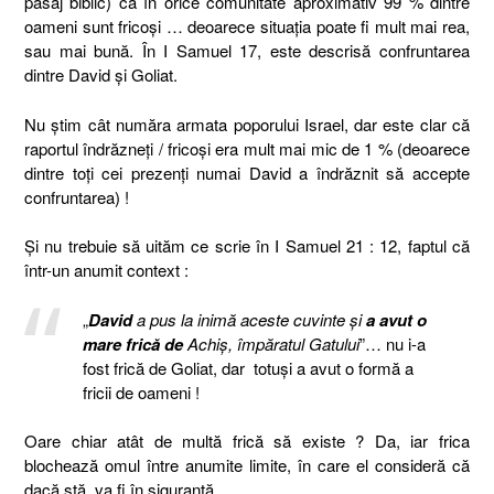
pasaj biblic) că în orice comunitate aproximativ 99 % dintre
oameni sunt fricoşi … deoarece situaţia poate fi mult mai rea,
sau mai bună. În I Samuel 17, este descrisă confruntarea
dintre David şi Goliat.
Nu ştim cât număra armata poporului Israel, dar este clar că
raportul îndrăzneţi / fricoşi era mult mai mic de 1 % (deoarece
dintre toţi cei prezenţi numai David a îndrăznit să accepte
confruntarea) !
Şi nu trebuie să uităm ce scrie în I Samuel 21 : 12, faptul că
într-un anumit context :
„
David
a pus la inimă aceste cuvinte şi
a avut o
mare frică de
Achiş, împăratul Gatului
”… nu i-a
fost frică de Goliat, dar totuşi a avut o formă a
fricii de oameni !
Oare chiar atât de multă frică să existe ? Da, iar frica
blochează omul între anumite limite, în care el consideră că
dacă stă, va fi în siguranţă.