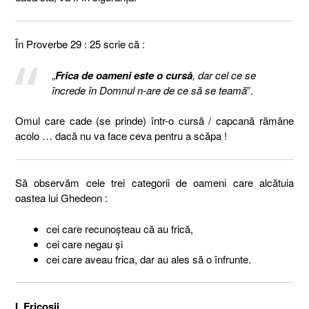
În Proverbe 29 : 25 scrie că :
„
Frica de oameni este o cursă
, dar cel ce se
încrede în Domnul n-are de ce să se teamă
”.
Omul care cade (se prinde) într-o cursă / capcană rămâne
acolo … dacă nu va face ceva pentru a scăpa !
Să observăm cele trei categorii de oameni care alcătuia
oastea lui Ghedeon :
cei care recunoşteau că au frică,
cei care negau şi
cei care aveau frica, dar au ales să o înfrunte.
I. Fricoşii