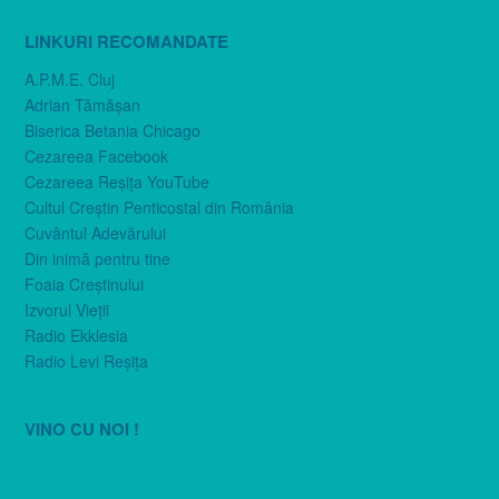
LINKURI RECOMANDATE
A.P.M.E. Cluj
Adrian Tămăşan
Biserica Betania Chicago
Cezareea Facebook
Cezareea Reşiţa YouTube
Cultul Creştin Penticostal din România
Cuvântul Adevărului
Din inimă pentru tine
Foaia Creştinului
Izvorul Vieţii
Radio Ekklesia
Radio Levi Reşiţa
VINO CU NOI !