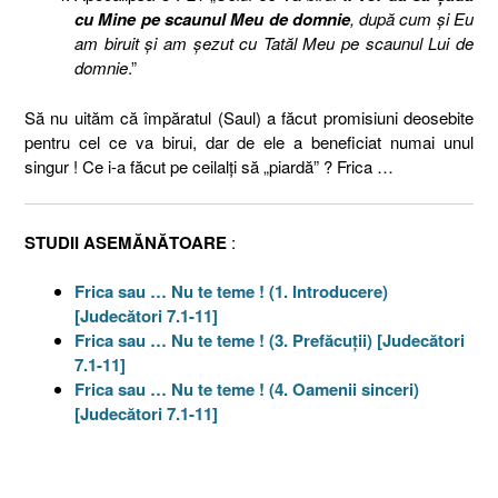
cu Mine pe scaunul Meu de domnie
, după cum şi Eu
am biruit şi am şezut cu Tatăl Meu pe scaunul Lui de
domnie
.”
Să nu uităm că împăratul (Saul) a făcut promisiuni deosebite
pentru cel ce va birui, dar de ele a beneficiat numai unul
singur ! Ce i-a făcut pe ceilalţi să „piardă” ? Frica …
STUDII ASEMĂNĂTOARE
:
Frica sau … Nu te teme ! (1. Introducere)
[Judecători 7.1-11]
Frica sau … Nu te teme ! (3. Prefăcuţii) [Judecători
7.1-11]
Frica sau … Nu te teme ! (4. Oamenii sinceri)
[Judecători 7.1-11]