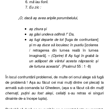
mă iau fiorii.
Eu zic :
„O, dacă aş avea aripile porumbelului,
aş zbura şi
aş găsi undeva odihnă !” Da,
aş fugi departe de tot
[fuga de confruntare]
şi m-aş duce să locuiesc în pustiu
[izolarea
/ retragerea din lumea reală în lumea
imaginară]
. – (Oprire) 8 Aş fugi în grabă la
un adăpost de vântul acesta năprasnic şi
de furtuna aceasta
”. (Psalmul 55 : 1 -8)
În locul confruntării problemei, de multe ori omul alege să fugă
de problemă ! Aşa au făcut cei mai mulţi dintre cei plecaţi la
armată sub comanda lui Ghedeon, (aşa s-a făcut că din
mulţi
chemaţi, puţini au fost aleşi
, ceilalţi s-au retras ei singuri
dinainte de-a începe lupta).