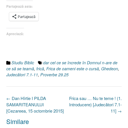
Partajează asta:
Partajează
Apreciază:
Studiu Biblic
dar cel ce se încrede în Domnul n-are de
ce să se teamă
,
frică
,
Frica de oameni este o cursă
,
Ghedeon
,
Judecători 7.1-11
,
Proverbe 29.25
Post
←
Dan Hîrtie I PILDA
Frica sau … Nu te teme ! (1.
navigation
SAMARITEANULUI
Introducere) [Judecători 7.1-
[Cezareea, 15 octombrie 2015]
11]
→
Similare