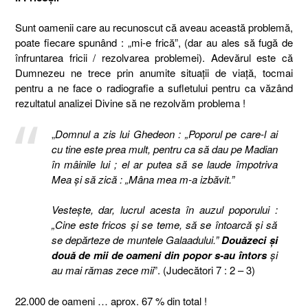
Sunt oamenii care au recunoscut că aveau această problemă,
poate fiecare spunând : „mi-e frică”, (dar au ales să fugă de
înfruntarea fricii / rezolvarea problemei). Adevărul este că
Dumnezeu ne trece prin anumite situaţii de viaţă, tocmai
pentru a ne face o radiografie a sufletului pentru ca văzând
rezultatul analizei Divine să ne rezolvăm problema !
„
Domnul a zis lui Ghedeon : „Poporul pe care-l ai
cu tine este prea mult, pentru ca să dau pe Madian
în mâinile lui ; el ar putea să se laude împotriva
Mea şi să zică : „Mâna mea m-a izbăvit.”
Vesteşte, dar, lucrul acesta în auzul poporului :
„Cine este fricos şi se teme, să se întoarcă şi să
se depărteze de muntele Galaadului.”
Douăzeci şi
două de mii de oameni din popor s-au întors
şi
au mai rămas zece mii
”. (Judecători 7 : 2 – 3)
22.000 de oameni … aprox. 67 % din total !