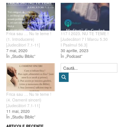
Frica sau … Nu te teme !
117 I 2023. NU TE TEME !
(1. Introducere)
[Judecători 7 I Marcu 5.30
[Judecători 7.1-11]
I Psalmul 56.3]
7 mai, 2020
30 aprilie, 2023
În „Studiu Biblic”
În „Podcast”
Frica sau … Nu te teme !
(4. Oamenii sinceri)
[Judecători 7.1-11]
11 mai, 2020
În „Studiu Biblic”
ARTICOLE RECENTE