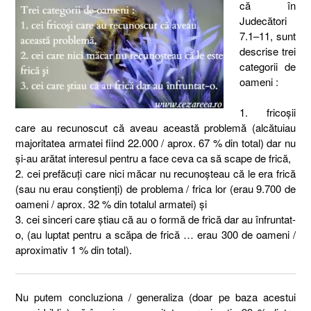
că în
Judecători
7.1–11, sunt
descrise trei
categorii de
oameni :
1. fricoşii
care au recunoscut că aveau această problemă (alcătuiau
majoritatea armatei fiind 22.000 / aprox. 67 % din total) dar nu
şi-au arătat interesul pentru a face ceva ca să scape de frică,
2. cei prefăcuţi care nici măcar nu recunoşteau că le era frică
(sau nu erau conştienţi) de problema / frica lor (erau 9.700 de
oameni / aprox. 32 % din totalul armatei) şi
3. cei sinceri care ştiau că au o formă de frică dar au înfruntat-
o, (au luptat pentru a scăpa de frică … erau 300 de oameni /
aproximativ 1 % din total).
Nu putem concluziona / generaliza (doar pe baza acestui