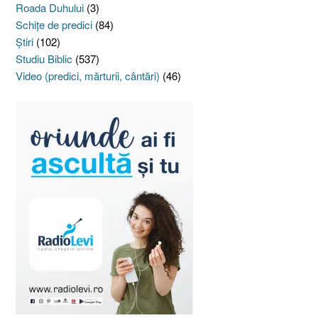
Roada Duhului
(3)
Schiţe de predici
(84)
Ştiri
(102)
Studiu Biblic
(537)
Video (predici, mărturii, cântări)
(46)