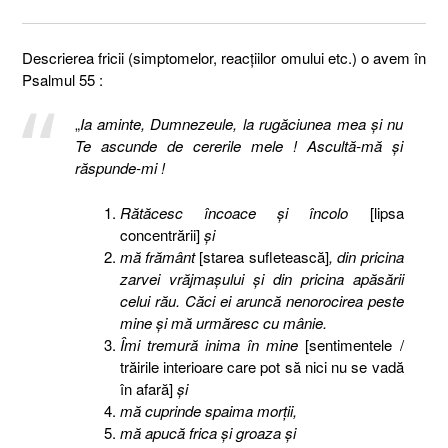
Descrierea fricii (simptomelor, reacţiilor omului etc.) o avem în
Psalmul 55 :
„
Ia aminte, Dumnezeule, la rugăciunea mea şi nu
Te ascunde de cererile mele ! Ascultă-mă şi
răspunde-mi !
Rătăcesc încoace şi încolo
[lipsa
concentrării]
şi
mă frământ
[starea sufletească]
, din pricina
zarvei vrăjmaşului şi din pricina apăsării
celui rău. Căci ei aruncă nenorocirea peste
mine şi mă urmăresc cu mânie.
Îmi tremură inima în mine
[sentimentele /
trăirile interioare care pot să nici nu se vadă
în afară]
şi
mă cuprinde spaima morţii,
mă apucă frica şi groaza şi