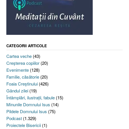
CATEGORII ARTICOLE
Cartea veche
(43)
Creşterea copiilor
(20)
Evenimente
(128)
Familie, căsătorie
(20)
Foaia Creştinului
(426)
Gândul zilei
(19)
Întâmplări, ilustraţii, fabule
(15)
Minunile Domnului Isus
(14)
Pildele Domnului Isus
(75)
Podcast
(1.329)
Proiectele Bisericii
(1)