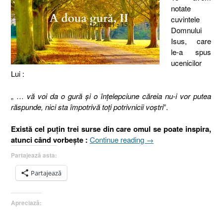
notate
cuvintele
Domnului
Isus, care
le-a spus
ucenicilor
Lui :
„ …
vă voi da o gură şi o înţelepciune căreia nu-i vor putea
răspunde, nici sta împotrivă toţi potrivnicii voştri
”.
Există cel puţin trei surse din care omul se poate inspira,
„Vă
atunci când vorbeşte :
Continue reading
→
voi
Partajează asta:
da
o
Partajează
gură
sau
Apreciază:
A
doua