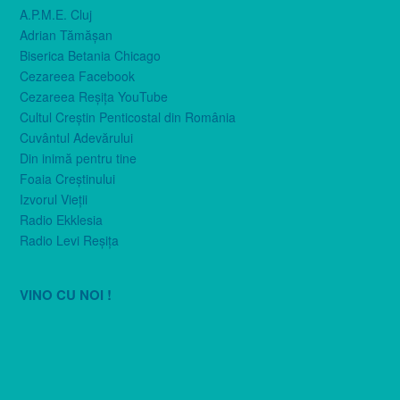
A.P.M.E. Cluj
Adrian Tămăşan
Biserica Betania Chicago
Cezareea Facebook
Cezareea Reşiţa YouTube
Cultul Creştin Penticostal din România
Cuvântul Adevărului
Din inimă pentru tine
Foaia Creştinului
Izvorul Vieţii
Radio Ekklesia
Radio Levi Reşiţa
VINO CU NOI !