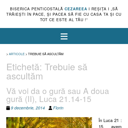
BISERICA PENTICOSTALĂ
CEZAREEA
I REŞIŢA I „SĂ
TRĂIEŞTI ÎN PACE, ŞI PACEA SĂ FIE CU CASA TA ŞI CU
TOT CE ESTE AL TĂU !”
>
ARTICOLE
>
TREBUIE SĂ ASCULTĂM
Etichetă:
Trebuie să
ascultăm
Vă voi da o gură sau A doua
gură (II), Luca 21.14-15
9 decembrie, 2014
Florin
În Luca 21 :
15 avem