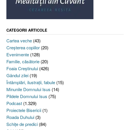
CATEGORII ARTICOLE
Cartea veche
(43)
Creşterea copiilor
(20)
Evenimente
(128)
Familie, căsătorie
(20)
Foaia Creştinului
(426)
Gândul zilei
(19)
Întâmplări, ilustraţii, fabule
(15)
Minunile Domnului Isus
(14)
Pildele Domnului Isus
(75)
Podcast
(1.329)
Proiectele Bisericii
(1)
Roada Duhului
(3)
Schiţe de predici
(84)