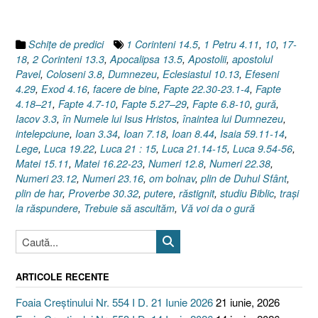
gură
(II),
Luca
Schiţe de predici
1 Corinteni 14.5
,
1 Petru 4.11
,
10
,
17-
21.14-
18
,
2 Corinteni 13.3
,
Apocalipsa 13.5
,
Apostolii
,
apostolul
15”
Pavel
,
Coloseni 3.8
,
Dumnezeu
,
Eclesiastul 10.13
,
Efeseni
4.29
,
Exod 4.16
,
facere de bine
,
Fapte 22.30-23.1-4
,
Fapte
4.18–21
,
Fapte 4.7-10
,
Fapte 5.27–29
,
Fapte 6.8-10
,
gură
,
Iacov 3.3
,
în Numele lui Isus Hristos
,
înaintea lui Dumnezeu
,
intelepciune
,
Ioan 3.34
,
Ioan 7.18
,
Ioan 8.44
,
Isaia 59.11-14
,
Lege
,
Luca 19.22
,
Luca 21 : 15
,
Luca 21.14-15
,
Luca 9.54-56
,
Matei 15.11
,
Matei 16.22-23
,
Numeri 12.8
,
Numeri 22.38
,
Numeri 23.12
,
Numeri 23.16
,
om bolnav
,
plin de Duhul Sfânt
,
plin de har
,
Proverbe 30.32
,
putere
,
răstignit
,
studiu Biblic
,
traşi
la răspundere
,
Trebuie să ascultăm
,
Vă voi da o gură
ARTICOLE RECENTE
Foaia Creștinului Nr. 554 I D. 21 Iunie 2026
21 iunie, 2026