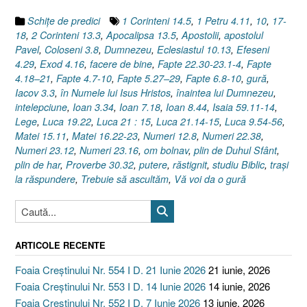
Luca
Schiţe de predici
1 Corinteni 14.5
,
1 Petru 4.11
,
10
,
17-
21.14-
18
,
2 Corinteni 13.3
,
Apocalipsa 13.5
,
Apostolii
,
apostolul
15”
Pavel
,
Coloseni 3.8
,
Dumnezeu
,
Eclesiastul 10.13
,
Efeseni
4.29
,
Exod 4.16
,
facere de bine
,
Fapte 22.30-23.1-4
,
Fapte
4.18–21
,
Fapte 4.7-10
,
Fapte 5.27–29
,
Fapte 6.8-10
,
gură
,
Iacov 3.3
,
în Numele lui Isus Hristos
,
înaintea lui Dumnezeu
,
intelepciune
,
Ioan 3.34
,
Ioan 7.18
,
Ioan 8.44
,
Isaia 59.11-14
,
Lege
,
Luca 19.22
,
Luca 21 : 15
,
Luca 21.14-15
,
Luca 9.54-56
,
Matei 15.11
,
Matei 16.22-23
,
Numeri 12.8
,
Numeri 22.38
,
Numeri 23.12
,
Numeri 23.16
,
om bolnav
,
plin de Duhul Sfânt
,
plin de har
,
Proverbe 30.32
,
putere
,
răstignit
,
studiu Biblic
,
traşi
la răspundere
,
Trebuie să ascultăm
,
Vă voi da o gură
ARTICOLE RECENTE
Foaia Creștinului Nr. 554 I D. 21 Iunie 2026
21 iunie, 2026
Foaia Creștinului Nr. 553 I D. 14 Iunie 2026
14 iunie, 2026
Foaia Creștinului Nr. 552 I D. 7 Iunie 2026
13 iunie, 2026