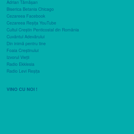
Adrian Tămăşan
Biserica Betania Chicago
Cezareea Facebook
Cezareea Reşiţa YouTube
Cultul Creştin Penticostal din România
Cuvântul Adevărului
Din inimă pentru tine
Foaia Creştinului
Izvorul Vieţii
Radio Ekklesia
Radio Levi Reşiţa
VINO CU NOI !