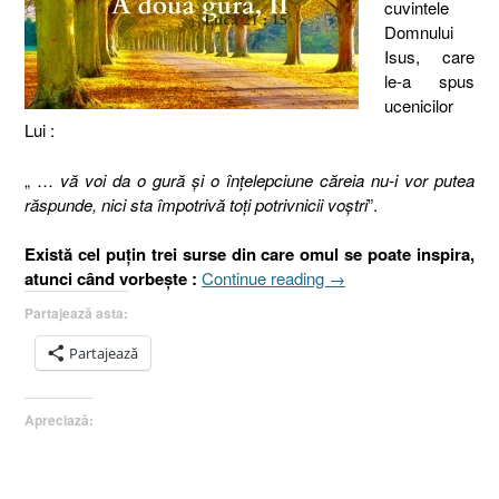
cuvintele
Domnului
Isus, care
le-a spus
ucenicilor
Lui :
„ …
vă voi da o gură şi o înţelepciune căreia nu-i vor putea
răspunde, nici sta împotrivă toţi potrivnicii voştri
”.
Există cel puţin trei surse din care omul se poate inspira,
„Vă
atunci când vorbeşte :
Continue reading
→
voi
Partajează asta:
da
o
Partajează
gură
sau
Apreciază:
A
doua
gură
(II),