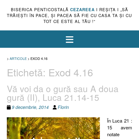
BISERICA PENTICOSTALĂ
CEZAREEA
I REŞIŢA I „SĂ
TRĂIEŞTI ÎN PACE, ŞI PACEA SĂ FIE CU CASA TA ŞI CU
TOT CE ESTE AL TĂU !”
>
ARTICOLE
>
EXOD 4.16
Etichetă:
Exod 4.16
Vă voi da o gură sau A doua
gură (II), Luca 21.14-15
9 decembrie, 2014
Florin
În Luca 21 :
15 avem
notate