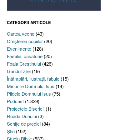
CATEGORII ARTICOLE
Cartea veche
(43)
Creşterea copiilor
(20)
Evenimente
(128)
Familie, căsătorie
(20)
Foaia Creştinului
(426)
Gândul zilei
(19)
Întâmplări, ilustraţii, fabule
(15)
Minunile Domnului Isus
(14)
Pildele Domnului Isus
(75)
Podcast
(1.329)
Proiectele Bisericii
(1)
Roada Duhului
(3)
Schiţe de predici
(84)
Ştiri
(102)
Studiu Biblic
(537)