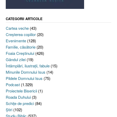
CATEGORII ARTICOLE
Cartea veche
(43)
Creşterea copiilor
(20)
Evenimente
(128)
Familie, căsătorie
(20)
Foaia Creştinului
(426)
Gândul zilei
(19)
Întâmplări, ilustraţii, fabule
(15)
Minunile Domnului Isus
(14)
Pildele Domnului Isus
(75)
Podcast
(1.329)
Proiectele Bisericii
(1)
Roada Duhului
(3)
Schiţe de predici
(84)
Ştiri
(102)
Studiu Biblic
(537)