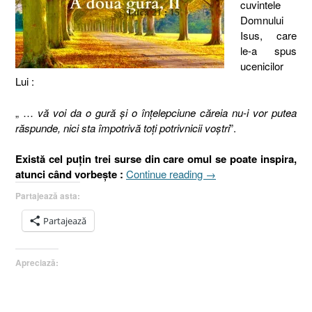
cuvintele
Domnului
Isus, care
le-a spus
ucenicilor
Lui :
„ …
vă voi da o gură şi o înţelepciune căreia nu-i vor putea
răspunde, nici sta împotrivă toţi potrivnicii voştri
”.
Există cel puţin trei surse din care omul se poate inspira,
„Vă
atunci când vorbeşte :
Continue reading
→
voi
Partajează asta:
da
o
Partajează
gură
sau
Apreciază:
A
doua
gură
(II),