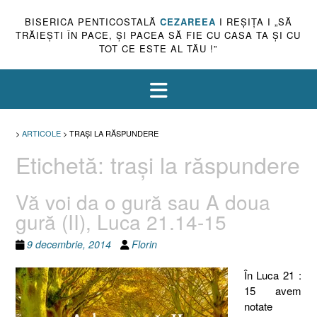
BISERICA PENTICOSTALĂ
CEZAREEA
I REŞIŢA I „SĂ
TRĂIEŞTI ÎN PACE, ŞI PACEA SĂ FIE CU CASA TA ŞI CU
TOT CE ESTE AL TĂU !”
>
ARTICOLE
>
TRAŞI LA RĂSPUNDERE
Etichetă:
traşi la răspundere
Vă voi da o gură sau A doua
gură (II), Luca 21.14-15
9 decembrie, 2014
Florin
În Luca 21 :
15 avem
notate