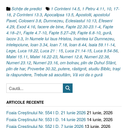
Luca
Schiţe de predici
1 Corinteni 14.5
,
1 Petru 4.11
,
10
,
17-
21.14-
18
,
2 Corinteni 13.3
,
Apocalipsa 13.5
,
Apostolii
,
apostolul
15”
Pavel
,
Coloseni 3.8
,
Dumnezeu
,
Eclesiastul 10.13
,
Efeseni
4.29
,
Exod 4.16
,
facere de bine
,
Fapte 22.30-23.1-4
,
Fapte
4.18–21
,
Fapte 4.7-10
,
Fapte 5.27–29
,
Fapte 6.8-10
,
gură
,
Iacov 3.3
,
în Numele lui Isus Hristos
,
înaintea lui Dumnezeu
,
intelepciune
,
Ioan 3.34
,
Ioan 7.18
,
Ioan 8.44
,
Isaia 59.11-14
,
Lege
,
Luca 19.22
,
Luca 21 : 15
,
Luca 21.14-15
,
Luca 9.54-56
,
Matei 15.11
,
Matei 16.22-23
,
Numeri 12.8
,
Numeri 22.38
,
Numeri 23.12
,
Numeri 23.16
,
om bolnav
,
plin de Duhul Sfânt
,
plin de har
,
Proverbe 30.32
,
putere
,
răstignit
,
studiu Biblic
,
traşi
la răspundere
,
Trebuie să ascultăm
,
Vă voi da o gură
ARTICOLE RECENTE
Foaia Creștinului Nr. 554 I D. 21 Iunie 2026
21 iunie, 2026
Foaia Creștinului Nr. 553 I D. 14 Iunie 2026
14 iunie, 2026
Foaia Creștinului Nr. 552 I D. 7 Iunie 2026
13 iunie, 2026