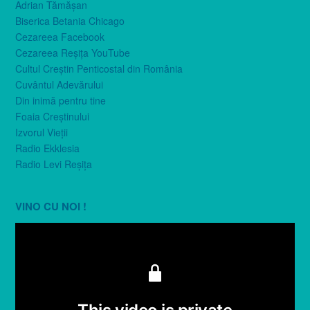
Adrian Tămăşan
Biserica Betania Chicago
Cezareea Facebook
Cezareea Reşiţa YouTube
Cultul Creştin Penticostal din România
Cuvântul Adevărului
Din inimă pentru tine
Foaia Creştinului
Izvorul Vieţii
Radio Ekklesia
Radio Levi Reşiţa
VINO CU NOI !