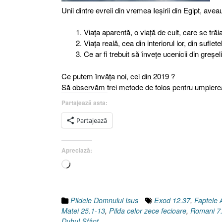
Unii dintre evreii din vremea Ieşirii din Egipt, avea
Viaţa aparentă, o viaţă de cult, care se trăia
Viaţa reală, cea din interiorul lor, din suflet
Ce ar fi trebuit să înveţe ucenicii din greşeli
Ce putem învăţa noi, cei din 2019 ?
Să observăm trei metode de folos pentru umplere
Partajează asta:
Partajează
Apreciază:
Încarc...
Pildele Domnului Isus
Exod 12.37
,
Faptele 
Matei 25.1-13
,
Pilda celor zece fecioare
,
Romani 7
Duhul Sfânt