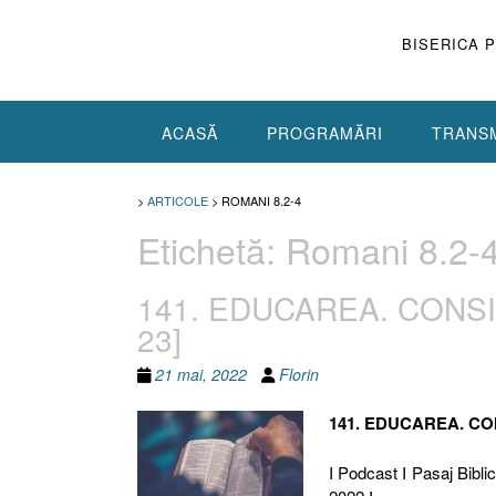
Skip
to
BISERICA 
content
ACASĂ
PROGRAMĂRI
TRANSM
>
ARTICOLE
>
ROMANI 8.2-4
Etichetă:
Romani 8.2-
141. EDUCAREA. CONSID
23]
21 mai, 2022
Florin
141. EDUCAREA. C
I Podcast I Pasaj Biblic