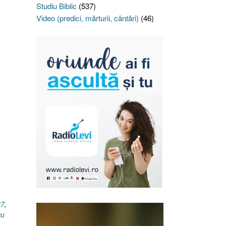
Studiu Biblic
(537)
Video (predici, mărturii, cântări)
(46)
67
,
cu