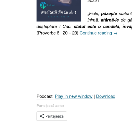
2022 I
„
Fiule,
păzeşte
sfaturil
inimă,
atârnă-le
de gât
deşteptare ! Căci
sfatul este o candelă
,
învă
„141.
(Proverbe 6 : 20 – 23)
Continue reading
→
EDUCAR
CONSIDE
GENERA
[Proverbe
6.20-
23]”
Podcast:
Play in new window
|
Download
Partajează asta:
Partajează