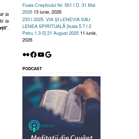
Foaia Creștinului Nr. 551 I D. 31 Mai
2026
13 iunie, 2026
t la
233 I 2025. VIA ȘI LENEVIA SAU
bi la
LENEA SPIRITUALĂ [Isaia 5.7 I 2
ţii
”.
Petru 1.3-5] 21 August 2025
11 iunie,
2026
Flickr
Facebook
YouTube
Google
PODCAST