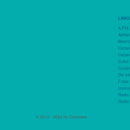
LINK
A.P.M.
Adria
Biseri
Cezar
Cezar
Cultul
Cuvânt
Din in
Foaia 
Izvorul
Radio 
Radio 
© 2012 - 2024 by Cezareea