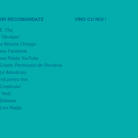
URI RECOMANDATE
VINO CU NOI !
E. Cluj
n Tămăşan
ca Betania Chicago
eea Facebook
eea Reşiţa YouTube
 Creştin Penticostal din România
ul Adevărului
imă pentru tine
Creştinului
 Vieţii
Ekklesia
Levi Reşiţa