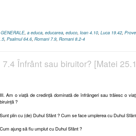
I GENERALE
,
a educa
,
educarea
,
educo
,
Ioan 4.10
,
Luca 19.42
,
Prove
1.5
,
Psalmul 64.6
,
Romani 7.9
,
Romani 8.2-4
 7.4 Înfrânt sau biruitor? [Matei 25.
III. Am o viaţă de credinţă dominată de înfrângeri sau trăiesc o via
biruinţă ?
Sunt plin cu (de) Duhul Sfânt ? Cum se face umplerea cu Duhul Sfân
Cum ajung să fiu umplut cu Duhul Sfânt ?