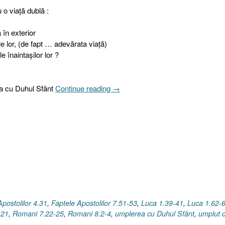
u o viaţă dublă :
 în exterior
ele lor, (de fapt … adevărata viaţă)
le înaintaşilor lor ?
„Pilda
a cu Duhul Sfânt
Continue reading
→
celor
zece
fecioare
I
7.4
Înfrânt
sau
biruitor?
[Matei
25.1-
Apostolilor 4.31
,
Faptele Apostolilor 7.51-53
,
Luca 1.39-41
,
Luca 1.62-
13]”
.21
,
Romani 7.22-25
,
Romani 8.2-4
,
umplerea cu Duhul Sfânt
,
umplut 