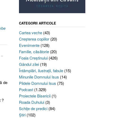
CATEGORII ARTICOLE
rbe
Cartea veche
(43)
Creşterea copiilor
(20)
Evenimente
(128)
Familie, căsătorie
(20)
1-
Foaia Creştinului
(426)
Gândul zilei
(19)
Întâmplări, ilustraţii, fabule
(15)
Minunile Domnului Isus
(14)
ţă de
Pildele Domnului Isus
(75)
Podcast
(1.329)
Proiectele Bisericii
(1)
t ?
Roada Duhului
(3)
Schiţe de predici
(84)
Ştiri
(102)