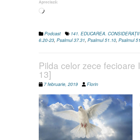
Apreciază:
Încarc...
Podcast
141. EDUCAREA. CONSIDERAŢI
6.20-23
,
Psalmul 37.31
,
Psalmul 51.10
,
Psalmul 5
Pilda celor zece fecioare I
13]
7 februarie, 2019
Florin