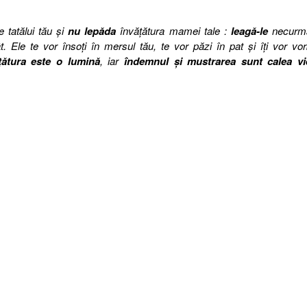
e tatălui tău şi
nu lepăda
învăţătura mamei tale :
leagă-le
necurma
. Ele te vor însoţi în mersul tău, te vor păzi în pat şi îţi vor vor
ţătura este o lumină
, iar
îndemnul şi mustrarea sunt calea vie
EA.
RAŢII
LE