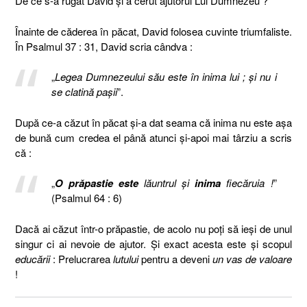
De ce s-a rugat David şi a cerut ajutorul Lui Dumnezeu ?
Înainte de căderea în păcat, David folosea cuvinte triumfaliste.
În Psalmul 37 : 31, David scria cândva :
„
Legea Dumnezeului său este în inima lui ; şi nu i
se clatină paşii
”.
După ce-a căzut în păcat şi-a dat seama că inima nu este aşa
de bună cum credea el până atunci şi-apoi mai târziu a scris
că :
„
O prăpastie este
lăuntrul şi
inima
fiecăruia !
”
(Psalmul 64 : 6)
Dacă ai căzut într-o prăpastie, de acolo nu poţi să ieşi de unul
singur ci ai nevoie de ajutor. Şi exact acesta este şi scopul
educării
: Prelucrarea
lutului
pentru a deveni
un vas de valoare
!