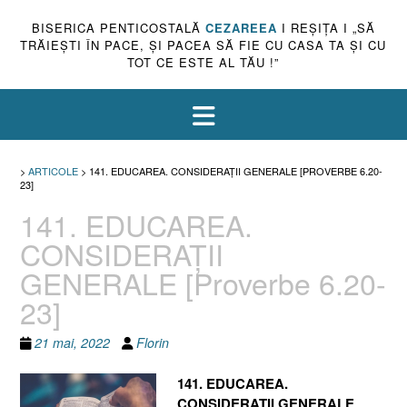
BISERICA PENTICOSTALĂ
CEZAREEA
I REŞIŢA I „SĂ
TRĂIEŞTI ÎN PACE, ŞI PACEA SĂ FIE CU CASA TA ŞI CU
TOT CE ESTE AL TĂU !”
>
ARTICOLE
>
141. EDUCAREA. CONSIDERAŢII GENERALE [PROVERBE 6.20-
23]
141. EDUCAREA.
CONSIDERAŢII
GENERALE [Proverbe 6.20-
23]
21 mai, 2022
Florin
141. EDUCAREA.
CONSIDERAŢII GENERALE