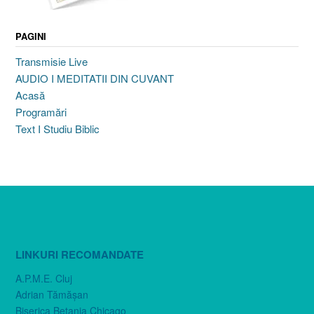
PAGINI
Transmisie Live
AUDIO I MEDITATII DIN CUVANT
Acasă
Programări
Text I Studiu Biblic
LINKURI RECOMANDATE
A.P.M.E. Cluj
Adrian Tămăşan
Biserica Betania Chicago