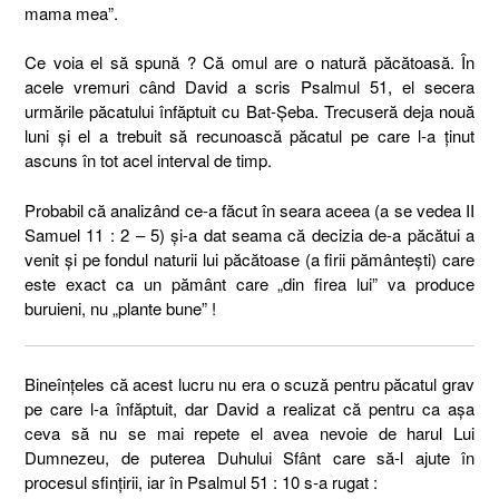
mama mea”.
Ce voia el să spună ? Că omul are o natură păcătoasă. În
acele vremuri când David a scris Psalmul 51, el secera
urmările păcatului înfăptuit cu Bat-Şeba. Trecuseră deja nouă
luni şi el a trebuit să recunoască păcatul pe care l-a ţinut
ascuns în tot acel interval de timp.
Probabil că analizând ce-a făcut în seara aceea (a se vedea II
Samuel 11 : 2 – 5) şi-a dat seama că decizia de-a păcătui a
venit şi pe fondul naturii lui păcătoase (a firii pământeşti) care
este exact ca un pământ care „din firea lui” va produce
buruieni, nu „plante bune” !
Bineînţeles că acest lucru nu era o scuză pentru păcatul grav
pe care l-a înfăptuit, dar David a realizat că pentru ca aşa
ceva să nu se mai repete el avea nevoie de harul Lui
Dumnezeu, de puterea Duhului Sfânt care să-l ajute în
procesul sfinţirii, iar în Psalmul 51 : 10 s-a rugat :