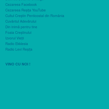
Cezareea Facebook
Cezareea Reşiţa YouTube
Cultul Creştin Penticostal din România
Cuvântul Adevărului
Din inimă pentru tine
Foaia Creştinului
Izvorul Vieţii
Radio Ekklesia
Radio Levi Reşiţa
VINO CU NOI !