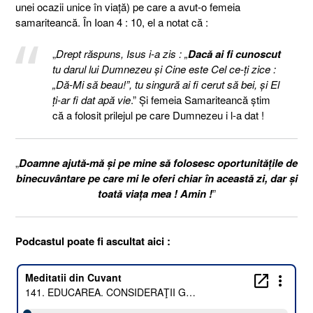
unei ocazii unice în viaţă) pe care a avut-o femeia
samariteancă. În Ioan 4 : 10, el a notat că :
„
Drept răspuns, Isus i-a zis : „
Dacă ai fi cunoscut
tu darul lui Dumnezeu şi Cine este Cel ce-ţi zice :
„Dă-Mi să beau!”, tu singură ai fi cerut să bei, şi El
ţi-ar fi dat apă vie
.” Şi femeia Samariteancă ştim
că a folosit prilejul pe care Dumnezeu i l-a dat !
„
Doamne ajută-mă şi pe mine să folosesc oportunităţile de
binecuvântare pe care mi le oferi chiar în această zi, dar şi
toată viaţa mea ! Amin !
”
Podcastul poate fi ascultat aici :