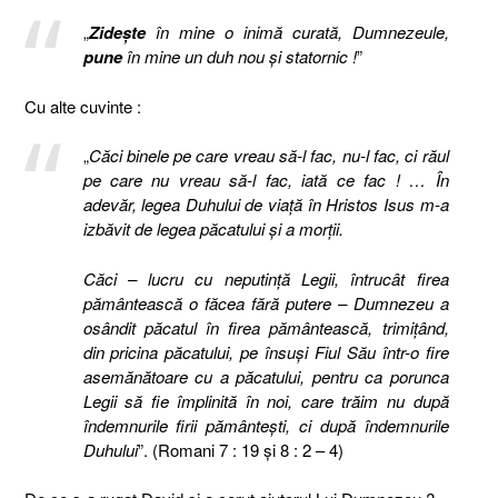
„
Zideşte
în mine o inimă curată, Dumnezeule,
pune
în mine un duh nou şi statornic !
”
Cu alte cuvinte :
„
Căci binele pe care vreau să-l fac, nu-l fac, ci răul
pe care nu vreau să-l fac, iată ce fac ! …
În
adevăr, legea Duhului de viaţă în Hristos Isus m-a
izbăvit de legea păcatului şi a morţii.
Căci – lucru cu neputinţă Legii, întrucât firea
pământească o făcea fără putere – Dumnezeu a
osândit păcatul în firea pământească, trimiţând,
din pricina păcatului, pe însuşi Fiul Său într-o fire
asemănătoare cu a păcatului, pentru ca porunca
Legii să fie împlinită în noi, care trăim nu după
îndemnurile firii pământeşti, ci după îndemnurile
Duhului
”. (Romani 7 : 19 şi 8 : 2 – 4)