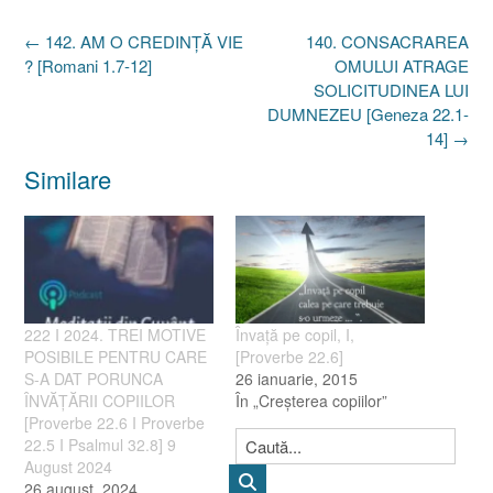
Post
←
142. AM O CREDINŢĂ VIE
140. CONSACRAREA
navigation
? [Romani 1.7-12]
OMULUI ATRAGE
SOLICITUDINEA LUI
DUMNEZEU [Geneza 22.1-
14]
→
Similare
222 I 2024. TREI MOTIVE
Învaţă pe copil, I,
POSIBILE PENTRU CARE
[Proverbe 22.6]
S-A DAT PORUNCA
26 ianuarie, 2015
ÎNVĂȚĂRII COPIILOR
În „Creşterea copiilor”
[Proverbe 22.6 I Proverbe
22.5 I Psalmul 32.8] 9
August 2024
26 august, 2024