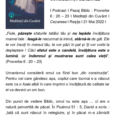
I Podcast I Pasaj Biblic : Proverbe
6 : 20 – 23 I Meditaţii din Cuvânt I
Cezareea
I Reşiţa I 21 Mai 2022 I
„
Fiule,
păzeşte
sfaturile tatălui tău şi
nu lepăda
învăţătura
mamei tale :
leagă-le
necurmat la inimă,
atârnă-le
de gât. Ele
te vor însoţi în mersul tău, te vor păzi în pat şi îţi vor vorbi la
deşteptare ! Căci
sfatul este o candelă
,
învăţătura este o
lumină
, iar
îndemnul şi mustrarea sunt calea vieţii
”.
(Proverbe 6 : 20 – 23)
Umanismul consideră omul ca fiind bun „din construcţie”.
Pentru cei care gândesc aşa, copilul care tocmai s-a născut
este ca
o foaie albă
în care imprimi o învăţătură de calitate iar
el va deveni un om bun.
Din punct de vedere Biblic, omul nu este aşa … ci are o
natură pervertită de păcat. În Psalmul 51 : 5, David a scris :
„Iată că sunt născut în nelegiuire, şi în păcat m-a zămislit