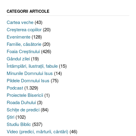
CATEGORII ARTICOLE
Cartea veche
(43)
Creşterea copiilor
(20)
Evenimente
(128)
Familie, căsătorie
(20)
Foaia Creştinului
(426)
Gândul zilei
(19)
Întâmplări, ilustraţii, fabule
(15)
Minunile Domnului Isus
(14)
Pildele Domnului Isus
(75)
Podcast
(1.329)
Proiectele Bisericii
(1)
Roada Duhului
(3)
Schiţe de predici
(84)
Ştiri
(102)
Studiu Biblic
(537)
Video (predici, mărturii, cântări)
(46)