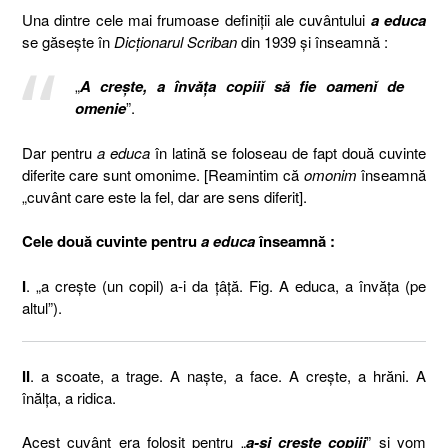
Una dintre cele mai frumoase definiţii ale cuvântului
a educa
se găseşte în
Dicţionarul Scriban
din 1939 şi înseamnă :
„
A crește, a învăța copiiĭ să fie oamenĭ de
omenie
”.
Dar pentru
a educa
în latină se foloseau de fapt două cuvinte
diferite care sunt omonime. [Reamintim că
omonim
înseamnă
„cuvânt care este la fel, dar are sens diferit].
Cele două cuvinte pentru
a educa
înseamnă :
I
. „a crește (un copil) a-i da ţâţă. Fig. A educa, a învăţa (pe
altul”).
II
. a scoate, a trage. A naşte, a face. A creşte, a hrăni. A
înălţa, a ridica.
Acest cuvânt era folosit pentru „
a-şi creşte copiii
” şi vom