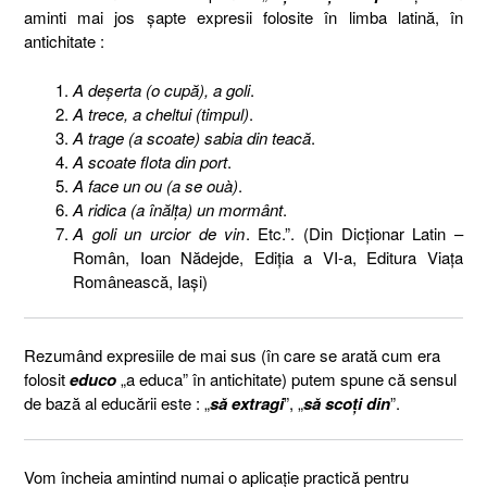
aminti mai jos şapte expresii folosite în limba latină, în
antichitate :
A deşerta (o cupă), a goli
.
A trece, a cheltui (timpul)
.
A trage (a scoate) sabia din teacă
.
A scoate flota din port
.
A face un ou (a se ouà)
.
A ridica (a înălţa) un mormânt
.
A goli un urcior de vin
. Etc.”. (Din Dicţionar Latin –
Român, Ioan Nădejde, Ediţia a VI-a, Editura Viaţa
Românească, Iaşi)
Rezumând expresiile de mai sus (în care se arată cum era
folosit
educo
„a educa” în antichitate) putem spune că sensul
de bază al educării este : „
să extragi
”, „
să scoţi din
”.
Vom încheia amintind numai o aplicaţie practică pentru