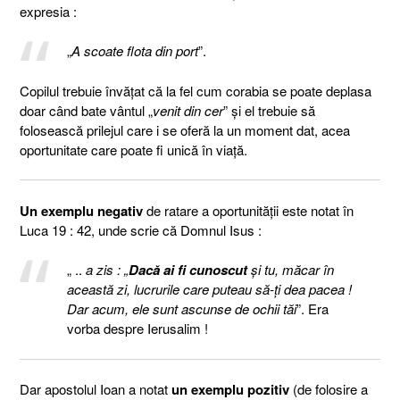
expresia :
„
A scoate flota din port
”.
Copilul trebuie învăţat că la fel cum corabia se poate deplasa
doar când bate vântul „
venit din cer
” şi el trebuie să
folosească prilejul care i se oferă la un moment dat, acea
oportunitate care poate fi unică în viaţă.
Un exemplu negativ
de ratare a oportunităţii este notat în
Luca 19 : 42, unde scrie că Domnul Isus :
„ ..
a zis : „
Dacă ai fi cunoscut
şi tu, măcar în
această zi, lucrurile care puteau să-ţi dea pacea !
Dar acum, ele sunt ascunse de ochii tăi
”. Era
vorba despre Ierusalim !
Dar apostolul Ioan a notat
un exemplu pozitiv
(de folosire a