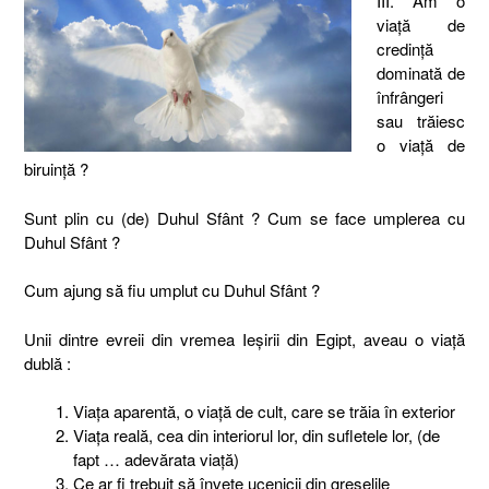
III. Am o
viaţă de
credinţă
dominată de
înfrângeri
sau trăiesc
o viaţă de
biruinţă ?
Sunt plin cu (de) Duhul Sfânt ? Cum se face umplerea cu
Duhul Sfânt ?
Cum ajung să fiu umplut cu Duhul Sfânt ?
Unii dintre evreii din vremea Ieşirii din Egipt, aveau o viaţă
dublă :
Viaţa aparentă, o viaţă de cult, care se trăia în exterior
Viaţa reală, cea din interiorul lor, din sufletele lor, (de
fapt … adevărata viaţă)
Ce ar fi trebuit să înveţe ucenicii din greşelile