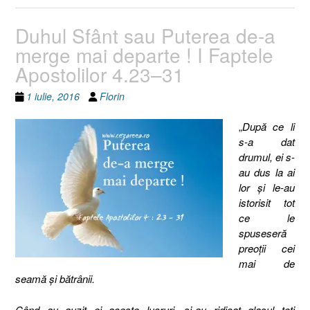
Duhul Sfânt sau Puterea de-a
merge mai departe ! I Faptele
Apostolilor 4.23–31
1 iulie, 2016
Florin
„
După ce li
s-a dat
drumul, ei s-
au dus la ai
lor şi le-au
istorisit tot
ce le
spuseseră
preoţii cei
mai de
seamă şi bătrânii.
Când au auzit ei aceste lucruri, şi-au ridicat glasul toţi