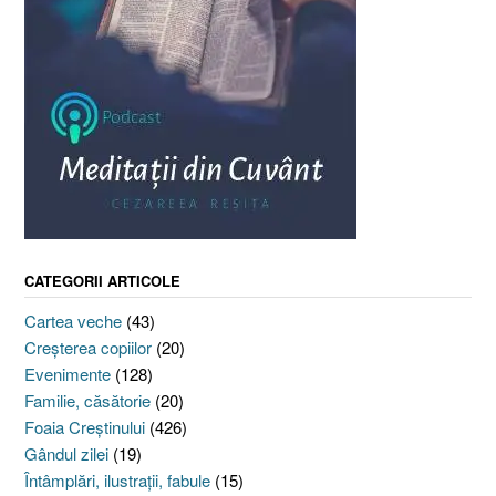
CATEGORII ARTICOLE
Cartea veche
(43)
Creşterea copiilor
(20)
Evenimente
(128)
Familie, căsătorie
(20)
Foaia Creştinului
(426)
Gândul zilei
(19)
Întâmplări, ilustraţii, fabule
(15)