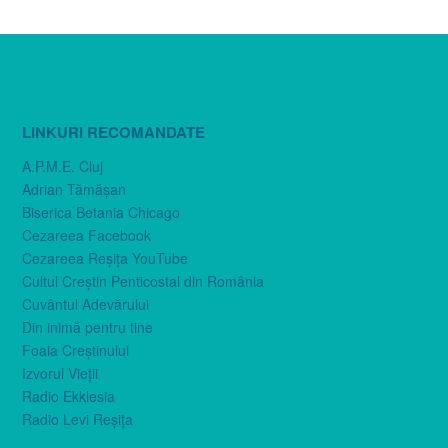
LINKURI RECOMANDATE
A.P.M.E. Cluj
Adrian Tămăşan
Biserica Betania Chicago
Cezareea Facebook
Cezareea Reşiţa YouTube
Cultul Creştin Penticostal din România
Cuvântul Adevărului
Din inimă pentru tine
Foaia Creştinului
Izvorul Vieţii
Radio Ekklesia
Radio Levi Reşiţa