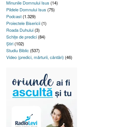
Minunile Domnului Isus
(14)
Pildele Domnului Isus
(75)
Podcast
(1.329)
Proiectele Bisericii
(1)
Roada Duhului
(3)
Schiţe de predici
(84)
Ştiri
(102)
Studiu Biblic
(537)
Video (predici, mărturii, cântări)
(46)