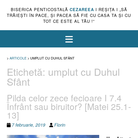
BISERICA PENTICOSTALĂ
CEZAREEA
I REŞIŢA I „SĂ
TRĂIEŞTI ÎN PACE, ŞI PACEA SĂ FIE CU CASA TA ŞI CU
TOT CE ESTE AL TĂU !”
>
ARTICOLE
>
UMPLUT CU DUHUL SFÂNT
Etichetă:
umplut cu Duhul
Sfânt
Pilda celor zece fecioare I 7.4
Înfrânt sau biruitor? [Matei 25.1-
13]
7 februarie, 2019
Florin