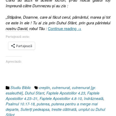
împreună către Dumnezeu şi au zis :
„Stăpâne, Doamne, care ai făcut cerul, pământul, marea şi tot
ce este în ele ! Tu ai zis prin Duhul Sfânt, prin gura părintelui
„Duhul
nostru David, robul Tău :
Continue reading
→
Sfânt
Partajează asta:
sau
Puterea
Partajează
de-
a
Apreciază:
merge
mai
departe
!
I
Studiu Biblic
creştin
,
cutremurat
,
cutremurat [gr.
Faptele
esaleuthē]
,
Duhul Sfant
,
Faptele Apostolilor 4.23
,
Faptele
Apostolilor
Apostolilor 4.23–31
,
Faptele Apostolilor 4.8-10
,
îndrăzneală
,
4.23–
Psalmul 10.17-18
,
puterea
,
puterea pentru a merge mai
31”
departe
,
Suferiţi pedeapsa
,
trestie clătinată
,
umplut cu Duhul
Sfânt