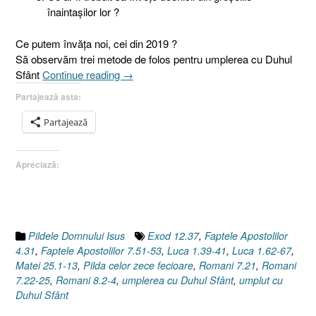
înaintaşilor lor ?
Ce putem învăţa noi, cei din 2019 ?
Să observăm trei metode de folos pentru umplerea cu Duhul
„Pilda
Sfânt
Continue reading
→
celor
Partajează asta:
zece
fecioare
Partajează
I
7.4
Apreciază:
Înfrânt
sau
biruitor?
[Matei
25.1-
Pildele Domnului Isus
Exod 12.37
,
Faptele Apostolilor
13]”
4.31
,
Faptele Apostolilor 7.51-53
,
Luca 1.39-41
,
Luca 1.62-67
,
Matei 25.1-13
,
Pilda celor zece fecioare
,
Romani 7.21
,
Romani
7.22-25
,
Romani 8.2-4
,
umplerea cu Duhul Sfânt
,
umplut cu
Duhul Sfânt