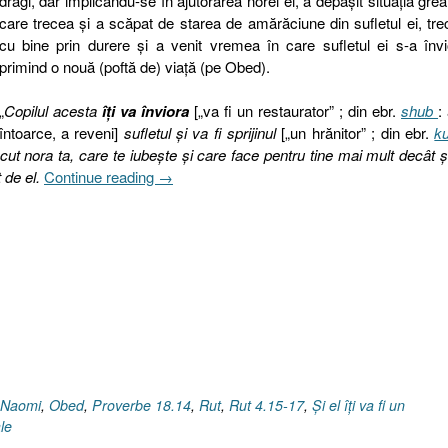
dragi, dar implicându-se în ajutorarea norei ei, a depăşit situaţia grea
care trecea şi a scăpat de starea de amărăciune din sufletul ei, tr
cu bine prin durere şi a venit vremea în care sufletul ei s-a învi
primind o nouă (poftă de) viaţă (pe Obed).
„
Copilul acesta
îţi va înviora
[„va fi un restaurator” ; din ebr.
shub
:
întoarce, a reveni]
sufletul şi va fi sprijinul
[„un hrănitor” ; din ebr.
ku
ăscut nora ta, care te iubeşte şi care face pentru tine mai mult decât 
„Naomi
t de el.
Continue reading
→
sau
Şi
aceasta
va
trece,
III.
Înviorarea
sufletului
[Rut
4.15-
Naomi
,
Obed
,
Proverbe 18.14
,
Rut
,
Rut 4.15-17
,
Și el îți va fi un
17]”
ale