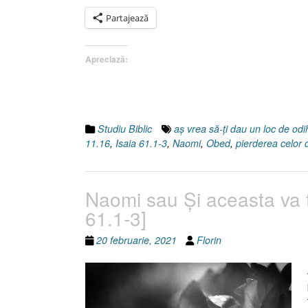
Şi
aceasta
Partajează
va
trece,
Apreciază:
II.
Pierderea
celor
dragi
[Rut
Studiu Biblic
aş vrea să-ţi dau un loc de od
2.19-
11.16
,
Isaia 61.1-3
,
Naomi
,
Obed
,
pierderea celor 
20]”
Naomi sau Şi aceasta va tr
61.1-3]
20 februarie, 2021
Florin