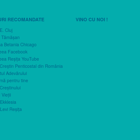
URI RECOMANDATE
VINO CU NOI !
E. Cluj
n Tămăşan
ca Betania Chicago
eea Facebook
eea Reşiţa YouTube
 Creştin Penticostal din România
ul Adevărului
imă pentru tine
Creştinului
 Vieţii
Ekklesia
Levi Reşiţa