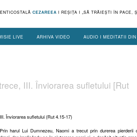
PENTICOSTALĂ
CEZAREEA
I REŞIŢA I „SĂ TRĂIEŞTI ÎN PACE, 
ISIE LIVE
ARHIVA VIDEO
AUDIO I MEDITATII DI
ece, III. Înviorarea sufletului [Rut
III. Înviorarea sufletului (Rut 4.15-17)
Prin harul Lui Dumnezeu, Naomi a trecut prin durerea pierderii c