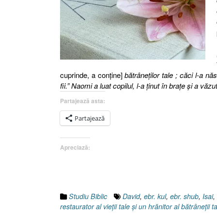
cuprinde, a conține]
bătrâneţilor tale ; căci l-a n
fii.” Naomi a luat copilul, l-a ţinut în braţe şi a văzu
Partajează asta:
Partajează
Apreciază:
Studiu Biblic
David
,
ebr. kul
,
ebr. shub
,
Isai
,
restaurator al vieții tale și un hrănitor al bătrâneții t