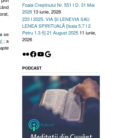
 prin
Foaia Creștinului Nr. 551 I D. 31 Mai
ecând
2026
13 iunie, 2026
orat,
233 I 2025. VIA ȘI LENEVIA SAU
LENEA SPIRITUALĂ [Isaia 5.7 I 2
Petru 1.3-5] 21 August 2025
11 iunie,
 a se
2026
l
: a
şapte
Flickr
Facebook
YouTube
Google
PODCAST