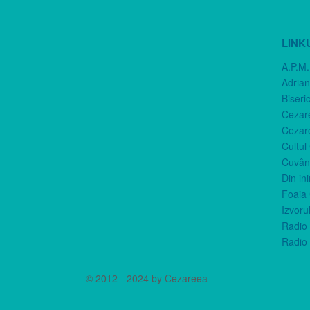
LINK
A.P.M.
Adria
Biseri
Cezar
Cezar
Cultul
Cuvânt
Din in
Foaia 
Izvorul
Radio 
Radio 
© 2012 - 2024 by Cezareea