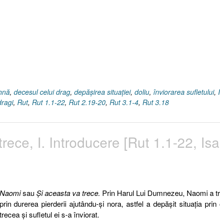
ihnă
,
decesul celui drag
,
depăşirea situaţiei
,
doliu
,
înviorarea sufletului
,
dragi
,
Rut
,
Rut 1.1-22
,
Rut 2.19-20
,
Rut 3.1-4
,
Rut 3.18
ece, I. Introducere [Rut 1.1-22, Isa
Naomi
sau
Şi aceasta va trece.
Prin Harul Lui Dumnezeu, Naomi a t
prin durerea pierderii ajutându-şi nora, astfel a depăşit situaţia prin
trecea şi sufletul ei s-a înviorat.