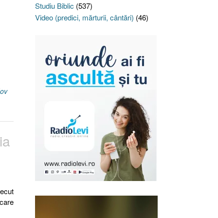
Studiu Biblic
(537)
Video (predici, mărturii, cântări)
(46)
Iov
ia
recut
 care