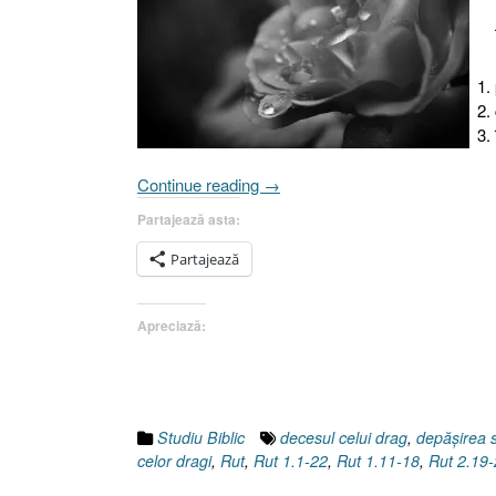
„Naomi
Continue reading
→
sau
Partajează asta:
Şi
aceasta
Partajează
va
trece,
Apreciază:
I.
Introducere
[Rut
1.1-
22,
Studiu Biblic
decesul celui drag
,
depăşirea s
Isaia
celor dragi
,
Rut
,
Rut 1.1-22
,
Rut 1.11-18
,
Rut 2.19
61.1-