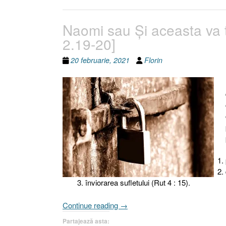
Naomi sau Şi aceasta va tr
2.19-20]
20 februarie, 2021
Florin
înviorarea sufletului (Rut 4 : 15).
„Naomi
Continue reading
→
sau
Partajează asta: