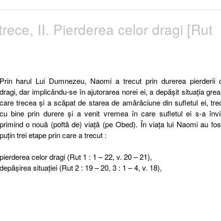
ece, II. Pierderea celor dragi [Rut
Prin harul Lui Dumnezeu, Naomi a trecut prin durerea pierderii c
dragi, dar implicându-se în ajutorarea norei ei, a depăşit situaţia grea
care trecea şi a scăpat de starea de amărăciune din sufletul ei, tr
cu bine prin durere şi a venit vremea în care sufletul ei s-a învi
primind o nouă (poftă de) viaţă (pe Obed). În viaţa lui Naomi au fos
puţin trei etape prin care a trecut :
pierderea celor dragi (Rut 1 : 1 – 22, v. 20 – 21),
depăşirea situaţiei (Rut 2 : 19 – 20, 3 : 1 – 4, v. 18),