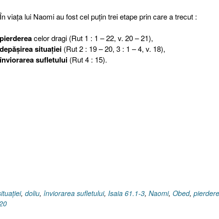
În viaţa lui Naomi au fost cel puţin trei etape prin care a trecut :
pierderea
celor dragi (Rut 1 : 1 – 22, v. 20 – 21),
depăşirea
situaţiei
(Rut 2 : 19 – 20, 3 : 1 – 4, v. 18),
înviorarea sufletului
(Rut 4 : 15).
ituaţiei
,
doliu
,
înviorarea sufletului
,
Isaia 61.1-3
,
Naomi
,
Obed
,
pierder
-20