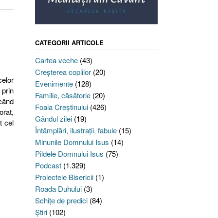
CATEGORII ARTICOLE
Cartea veche
(43)
Creşterea copiilor
(20)
elor
Evenimente
(128)
 prin
Familie, căsătorie
(20)
ecând
Foaia Creştinului
(426)
orat,
Gândul zilei
(19)
t cel
Întâmplări, ilustraţii, fabule
(15)
Minunile Domnului Isus
(14)
Pildele Domnului Isus
(75)
Podcast
(1.329)
Proiectele Bisericii
(1)
Roada Duhului
(3)
Schiţe de predici
(84)
Ştiri
(102)