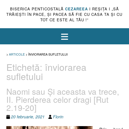
BISERICA PENTICOSTALĂ
CEZAREEA
I REŞIŢA I „SĂ
TRĂIEŞTI ÎN PACE, ŞI PACEA SĂ FIE CU CASA TA ŞI CU
TOT CE ESTE AL TĂU !”
>
ARTICOLE
>
ÎNVIORAREA SUFLETULUI
Etichetă:
înviorarea
sufletului
Naomi sau Şi aceasta va trece,
II. Pierderea celor dragi [Rut
2.19-20]
20 februarie, 2021
Florin