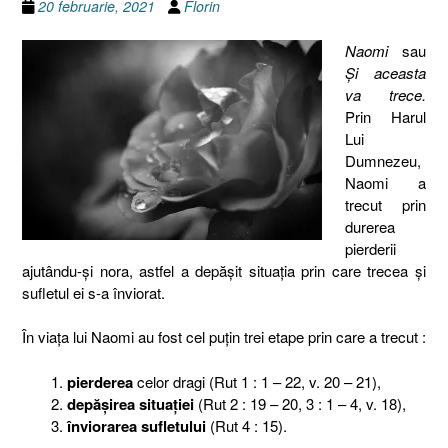
20 februarie, 2021
Florin
Naomi
sau
Şi aceasta
va trece.
Prin Harul
Lui
Dumnezeu,
Naomi a
trecut prin
durerea
pierderii
ajutându-şi nora, astfel a depăşit situaţia prin care trecea şi
sufletul ei s-a înviorat.
În viaţa lui Naomi au fost cel puţin trei etape prin care a trecut :
pierderea
celor dragi (Rut 1 : 1 – 22, v. 20 – 21),
depăşirea
situaţiei
(Rut 2 : 19 – 20, 3 : 1 – 4, v. 18),
înviorarea sufletului
(Rut 4 : 15).