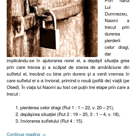
Prin harul
Lui
Dumnezeu,
Naomi a
trecut prin
durerea
pierderii
celor dragi,
dar
implicându-se în ajutorarea norei ei, a depăşit situaţia grea
prin care trecea şi a scăpat de starea de amărăciune din
sufletul ei, trecând cu bine prin durere şi a venit vremea în
care sufletul ei s-a înviorat, primind o nouă (poftă de) viaţă (pe
Obed). În viaţa lui Naomi au fost cel puţin trei etape prin care a
trecut :
pierderea celor dragi (Rut 1 : 1 – 22, v. 20 – 21),
depăşirea situaţiei (Rut 2 : 19 – 20, 3 : 1 – 4, v. 18),
înviorarea sufletului (Rut 4 : 15).
„Naomi
Continue reading
→