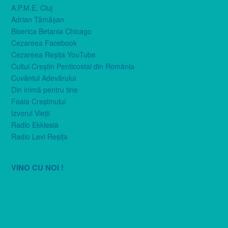
A.P.M.E. Cluj
Adrian Tămăşan
Biserica Betania Chicago
Cezareea Facebook
Cezareea Reşiţa YouTube
Cultul Creştin Penticostal din România
Cuvântul Adevărului
Din inimă pentru tine
Foaia Creştinului
Izvorul Vieţii
Radio Ekklesia
Radio Levi Reşiţa
VINO CU NOI !