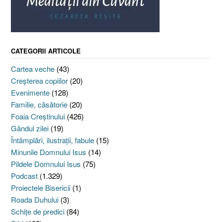
CATEGORII ARTICOLE
Cartea veche
(43)
Creşterea copiilor
(20)
Evenimente
(128)
Familie, căsătorie
(20)
Foaia Creştinului
(426)
Gândul zilei
(19)
Întâmplări, ilustraţii, fabule
(15)
Minunile Domnului Isus
(14)
Pildele Domnului Isus
(75)
Podcast
(1.329)
Proiectele Bisericii
(1)
Roada Duhului
(3)
Schiţe de predici
(84)