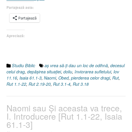
sau
Partajează asta:
Şi
aceasta
Partajează
va
trece,
Apreciază:
II.
Pierderea
celor
dragi
[Rut
Studiu Biblic
aş vrea să-ţi dau un loc de odihnă
,
decesul
2.19-
celui drag
,
depăşirea situaţiei
,
doliu
,
înviorarea sufletului
,
Iov
20]”
11.16
,
Isaia 61.1-3
,
Naomi
,
Obed
,
pierderea celor dragi
,
Rut
,
Rut 1.1-22
,
Rut 2.19-20
,
Rut 3.1-4
,
Rut 3.18
Naomi sau Şi aceasta va trece,
I. Introducere [Rut 1.1-22, Isaia
61.1-3]