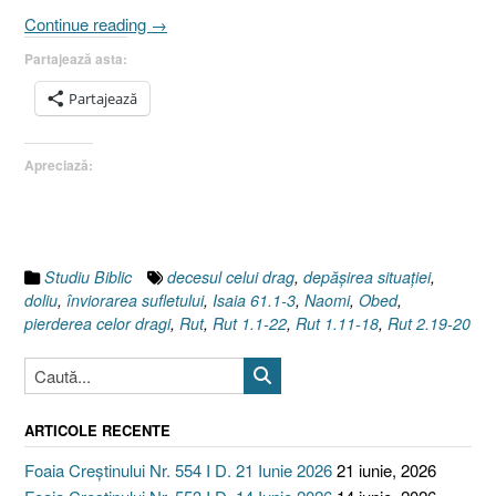
„Naomi
Continue reading
→
sau
Partajează asta:
Şi
aceasta
Partajează
va
trece,
Apreciază:
I.
Introducere
[Rut
1.1-
22,
Studiu Biblic
decesul celui drag
,
depăşirea situaţiei
,
Isaia
doliu
,
înviorarea sufletului
,
Isaia 61.1-3
,
Naomi
,
Obed
,
61.1-
pierderea celor dragi
,
Rut
,
Rut 1.1-22
,
Rut 1.11-18
,
Rut 2.19-20
3]”
ARTICOLE RECENTE
Foaia Creștinului Nr. 554 I D. 21 Iunie 2026
21 iunie, 2026