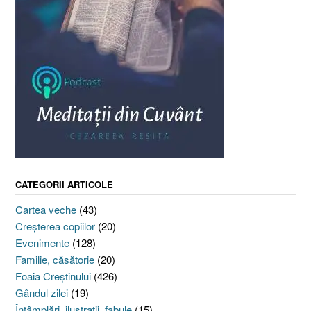
CATEGORII ARTICOLE
Cartea veche
(43)
Creşterea copiilor
(20)
Evenimente
(128)
Familie, căsătorie
(20)
Foaia Creştinului
(426)
Gândul zilei
(19)
Întâmplări, ilustraţii, fabule
(15)