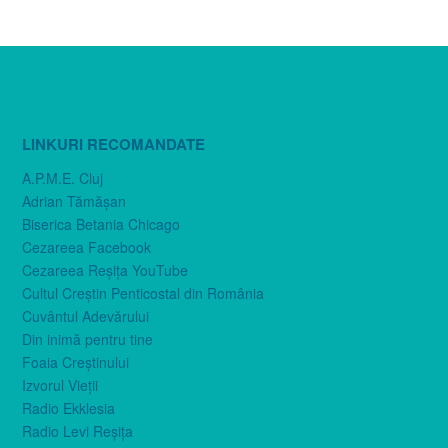
LINKURI RECOMANDATE
A.P.M.E. Cluj
Adrian Tămăşan
Biserica Betania Chicago
Cezareea Facebook
Cezareea Reşiţa YouTube
Cultul Creştin Penticostal din România
Cuvântul Adevărului
Din inimă pentru tine
Foaia Creştinului
Izvorul Vieţii
Radio Ekklesia
Radio Levi Reşiţa