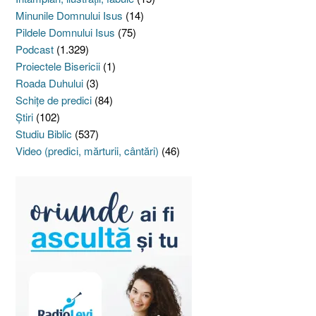
Minunile Domnului Isus
(14)
Pildele Domnului Isus
(75)
Podcast
(1.329)
Proiectele Bisericii
(1)
Roada Duhului
(3)
Schiţe de predici
(84)
Ştiri
(102)
Studiu Biblic
(537)
Video (predici, mărturii, cântări)
(46)