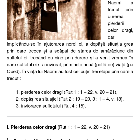
Naomi a
trecut prin
durerea
pierderii
celor dragi,
dar
implicându-se în ajutorarea norei ei, a depăşit situaţia grea
prin care trecea şi a scăpat de starea de amărăciune din
sufletul ei, trecând cu bine prin durere şi a venit vremea în
care sufletul ei s-a înviorat, primind o nouă (poftă de) viaţă (pe
Obed). În viaţa lui Naomi au fost cel puţin trei etape prin care a
trecut :
pierderea celor dragi (Rut 1 : 1 – 22, v. 20 – 21),
depăşirea situaţiei (Rut 2 : 19 – 20, 3 : 1 – 4, v. 18),
înviorarea sufletului (Rut 4 : 15).
I. Pierderea celor dragi
(Rut 1 : 1 – 22, v. 20 – 21)