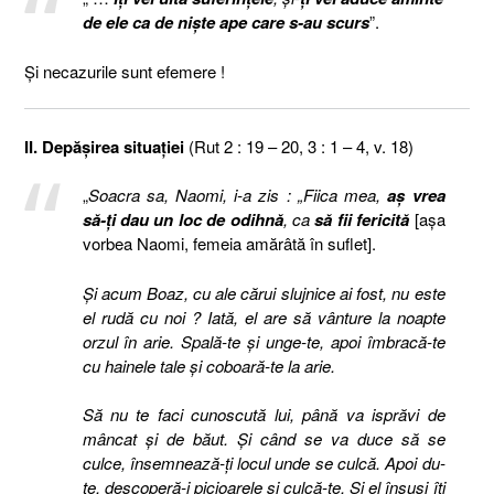
de ele ca de nişte ape care s-au scurs
”.
Şi necazurile sunt efemere !
II. Depăşirea situaţiei
(Rut 2 : 19 – 20, 3 : 1 – 4, v. 18)
„
Soacra sa, Naomi, i-a zis : „Fiica mea,
aş vrea
să-ţi dau un loc de odihnă
, ca
să fii fericită
[aşa
vorbea Naomi, femeia amărâtă în suflet].
Şi acum Boaz, cu ale cărui slujnice ai fost, nu este
el rudă cu noi ? Iată, el are să vânture la noapte
orzul în arie. Spală-te şi unge-te, apoi îmbracă-te
cu hainele tale şi coboară-te la arie.
Să nu te faci cunoscută lui, până va isprăvi de
mâncat şi de băut. Şi când se va duce să se
culce, însemnează-ţi locul unde se culcă. Apoi du-
te, descoperă-i picioarele şi culcă-te. Şi el însuşi îţi