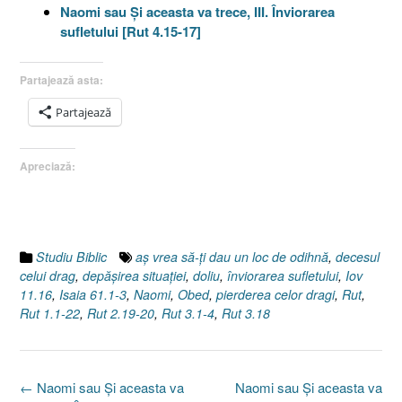
Naomi sau Şi aceasta va trece, III. Înviorarea
sufletului [Rut 4.15-17]
Partajează asta:
Partajează
Apreciază:
Studiu Biblic
aş vrea să-ţi dau un loc de odihnă
,
decesul
celui drag
,
depăşirea situaţiei
,
doliu
,
înviorarea sufletului
,
Iov
11.16
,
Isaia 61.1-3
,
Naomi
,
Obed
,
pierderea celor dragi
,
Rut
,
Rut 1.1-22
,
Rut 2.19-20
,
Rut 3.1-4
,
Rut 3.18
Post
←
Naomi sau Şi aceasta va
Naomi sau Şi aceasta va