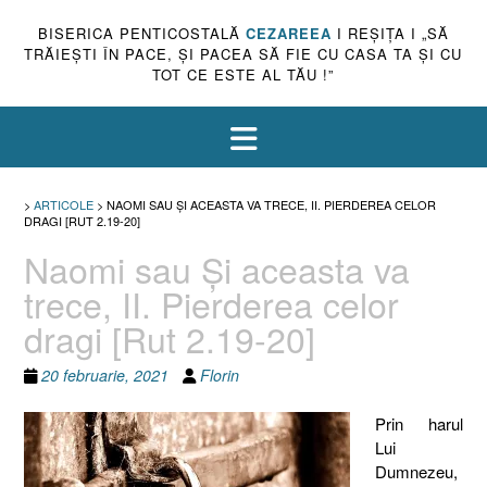
BISERICA PENTICOSTALĂ
CEZAREEA
I REŞIŢA I „SĂ
TRĂIEŞTI ÎN PACE, ŞI PACEA SĂ FIE CU CASA TA ŞI CU
TOT CE ESTE AL TĂU !”
>
ARTICOLE
>
NAOMI SAU ŞI ACEASTA VA TRECE, II. PIERDEREA CELOR
DRAGI [RUT 2.19-20]
Naomi sau Şi aceasta va
trece, II. Pierderea celor
dragi [Rut 2.19-20]
20 februarie, 2021
Florin
Prin harul
Lui
Dumnezeu,