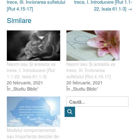
navigation
trece, III. Înviorarea sufletului
trece, I. Introducere [Rut 1.1-
[Rut 4.15-17]
22, Isaia 61.1-3]
→
Similare
Naomi sau Şi aceasta va
Naomi sau Şi aceasta va
trece, I. Introducere [Rut
trece, III. Înviorarea
1.1-22, Isaia 61.1-3]
sufletului [Rut 4.15-17]
20 februarie, 2021
20 februarie, 2021
În „Studiu Biblic”
În „Studiu Biblic”
Modelul comportamental
sau Importanţa deciziei de-