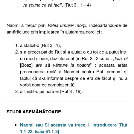
va spune ce să faci
”. (Rut 3 : 1 – 4)
Naomi a trecut prin
Valea umbrei morţii
, îndepărtându-se de
amărăciune prin implicarea în ajutorarea norei ei :
a sfătuit-o (Rut 3 : 1),
s-a preocupat de Rut şi a ajutat-o cu tot ce a putut într-
un mod sincer, dezinteresat (în Rut 3 : 2 scrie : „
Iată, el
[Boaz]
are să vânture la noapte
” ; aceasta arăta
preocuparea reală a Naomei pentru Rut, precum şi
faptul că s-a informat despre ce era de făcut şi nu a
vorbit doar de complezenţă).
a liniştit-o pe nora ei (Rut 3 : 18).
STUDII ASEMĂNĂTOARE
:
Naomi sau Şi aceasta va trece, I. Introducere [Rut
1.1-22, Isaia 61.1-3]