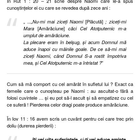
În Rut 1 : 20 – 21 scrie despre Naomi care le-a spus
cunoştinţelor ei cu care se revedea după zece ani :
„ ..
.„Nu-mi mai ziceţi Naomi
[Plăcută]
; ziceţi-mi
Mara
[Amărăciune]
căci Cel Atotputernic m-a
umplut de amărăciune.
La plecare eram în belşug, şi acum Domnul mă
aduce înapoi cu mâinile goale. De ce să-mi mai
ziceţi Naomi, când Domnul S-a rostit împotriva
mea, şi Cel Atotputernic m-a întristat ?
”
Cum să mă comport cu cel amărât în sufletul lui ? Exact ca
femeile care o cunoşteau pe Naomi : au ascultat-o fără a
folosi cuvintele … şi eu pot să-l ascult şi să empatizez cu cel
ce suferă ! Pierderea celor dragi poate produce amărăciune.
În Iov 11 : 16 avem scris un cuvânt pentru cei care trec prin
doliu (durerea pierderii) :
„ …
îţi vei uita suferinţele
, şi-
ţi vei aduce aminte